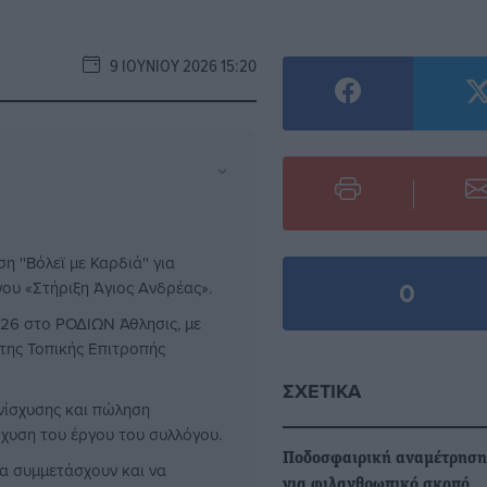
9 ΙΟΥΝΊΟΥ 2026 15:20
⌄
 ''Βόλεϊ με Καρδιά'' για
0
γου «Στήριξη Άγιος Ανδρέας».
026 στο ΡΟΔΙΩΝ Άθλησις, με
της Τοπικής Επιτροπής
ΣΧΕΤΙΚΆ
ενίσχυσης και πώληση
ίσχυση του έργου του συλλόγου.
Ποδοσφαιρική αναμέτρηση
να συμμετάσχουν και να
για φιλανθρωπικό σκοπό