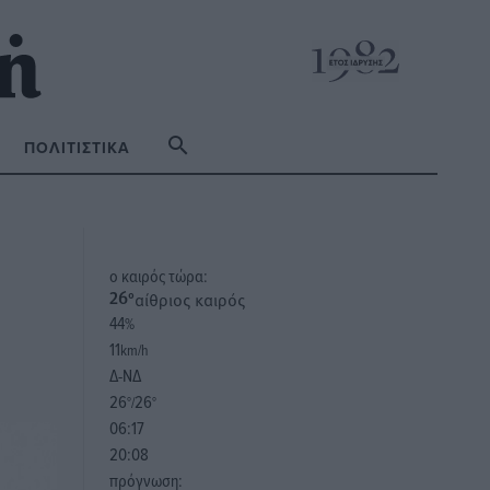
ΠΟΛΙΤΙΣΤΙΚΆ
o καιρός τώρα:
αίθριος καιρός
26
°
44
%
11
km/h
Δ-ΝΔ
26
26
°/
°
06:17
20:08
πρόγνωση: