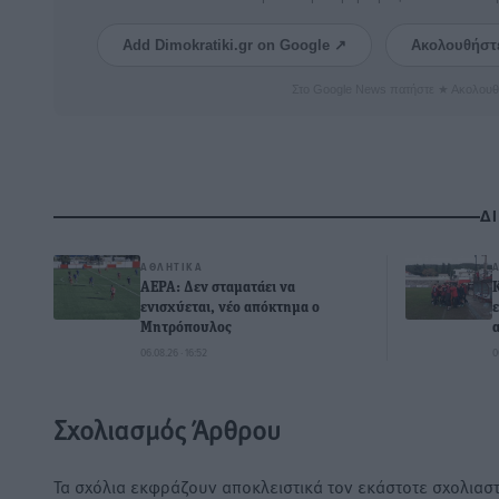
Add Dimokratiki.gr on Google ↗
Ακολουθήστ
Στο Google News πατήστε ★ Ακολουθ
Δ
ΑΘΛΗΤΙΚΆ
ΑΕΡΑ: Δεν σταματάει να
ενισχύεται, νέο απόκτημα ο
Μητρόπουλος
06.08.26 · 16:52
0
Σχολιασμός Άρθρου
Τα σχόλια εκφράζουν αποκλειστικά τον εκάστοτε σχολιαστ