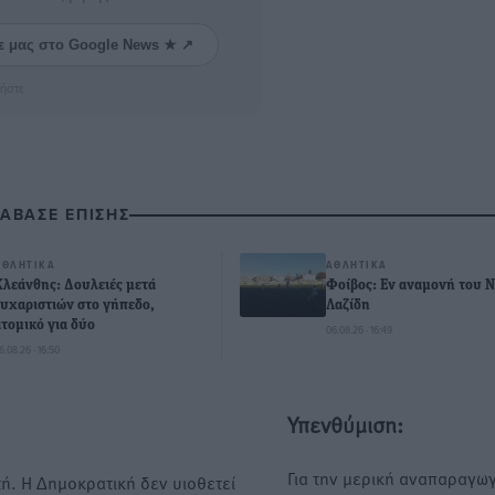
ε μας στο Google News ★ ↗
ήστε
ΙΑΒΑΣΕ ΕΠΙΣΗΣ
ΑΘΛΗΤΙΚΆ
ΑΘΛΗΤΙΚΆ
Κλεάνθης: Δουλειές μετά
Φοίβος: Εν αναμονή του 
ευχαριστιών στο γήπεδο,
Λαζίδη
ατομικό για δύο
06.08.26 · 16:49
6.08.26 · 16:50
Υπενθύμιση:
Για την μερική αναπαραγωγ
ή. Η Δημοκρατική δεν υιοθετεί