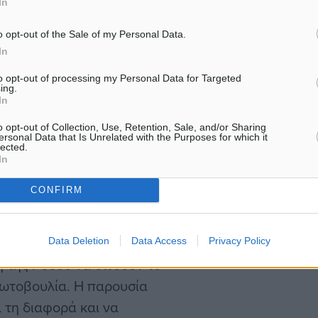
την εκδήλωση που ήταν
In
υ έργου του συλλόγου
αφιερωμένη…
ά βρίσκεται δίπλα σε
o opt-out of the Sale of my Personal Data.
συγκεκριμένη δράση
In
υ αθλητισμού σε δύναμη
to opt-out of processing my Personal Data for Targeted
ing.
ι. Κατά τη διάρκεια της
In
, όπου οι
o opt-out of Collection, Use, Retention, Sale, and/or Sharing
υν προαιρετικά το ποσό
ersonal Data that Is Unrelated with the Purposes for which it
lected.
προς πώληση τα επίσημα
In
ιά 2026», με το σύνολο
CONFIRM
ου έργου του συλλόγου.
υς προπονητές, τους
Data Deletion
Data Access
Privacy Policy
τη της Ρόδου να δώσουν το
ρωτοβουλία. Η παρουσία
 τη διαφορά και να