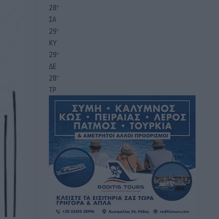
28
°
ΣΑ
29
°
ΚΥ
29
°
ΔΕ
28
°
ΤΡ