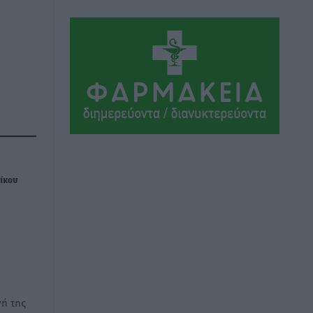
Αθλητικά
•
πριν 5 ώρες
Ιάλυσος Β’: Νωρίς νωρίς μπήκαν στα
βάσανα της προετοιμασίας
Αθλητικά
•
πριν 5 ώρες
Εθνικός Αρχίπολης: Μεγάλο βήμα
προόδου η ίδρυση Ακαδημίας
Αθλητικά
•
πριν 5 ώρες
Νίκου
Ιππότες: Με το βλέμμα στραμμένο στο
μέλλον
Αθλητικά
•
πριν 5 ώρες
ΠΑΜΕ ΣΤΟΙΧΗΜΑ: Περισσότερα από 95
εκατομμύρια ευρώ σε κέρδη μοίρασε
τον Ιούλιο
ή της
Αθλητικά
•
πριν 5 ώρες