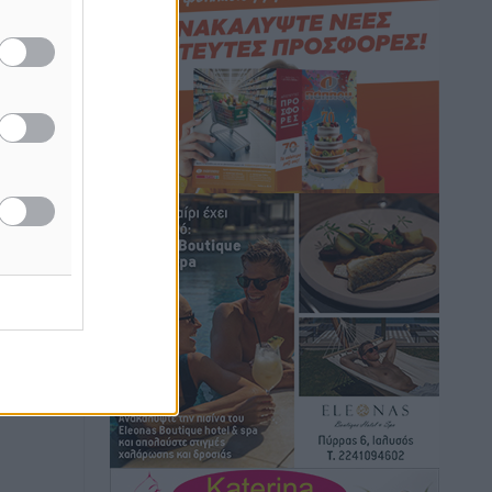
Hotels – Χατζηλαζάρου – Προχωρά
καινούργιο ξενοδοχείο στην Κω
Τοπικές Ειδήσεις
•
πριν 4 ώρες
Αυτοκίνητο μπήκε παράνομα σε
μονόδρομο στο Μαστιχάρι –
Αναποδογύρισε όχημα με μητέρα και
5χρονο παιδί
Τοπικές Ειδήσεις
•
πριν 4 ώρες
“Η Ευρώπη αντιμετώπιζε το
προσφυγικό σαν ταινία τρόμου” – Η
συγκλονιστική μαρτυρία της Χαρούλας
Γιασιράνη στον RV για τα γεγονότα που
οδήγησαν στο Σύμφωνο της Λέρου
Τοπικές Ειδήσεις
•
πριν 4 ώρες
Συναυλία με τον Γιάννη Κότσιρα στις