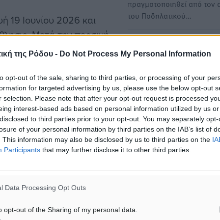
πραγματοποιηθεί από τον 
του Ποδηλατικού…
 19 Ιουνίου 2026 και
θλησις. Μετά την περσινή
Mε μεγάλη επιτυχία η θεατ
εράνοι αθλητές της
ική της Ρόδου -
Do Not Process My Personal Information
παράσταση από τις "Μαμάδ
μανία για να
Ρόδο" για φιλανθρωπικό σ
αθλητισμού, αλληλεγγύης
to opt-out of the sale, sharing to third parties, or processing of your per
Το φιλανθρωπικό μη
formation for targeted advertising by us, please use the below opt-out s
θεί μεταξύ της ομάδας Bar
κερδοσκοπικό Σωματείο
r selection. Please note that after your opt-out request is processed y
«Μαμάδες στη Ρόδο» κατά
υς αθλητές που ταξιδεύουν
eing interest-based ads based on personal information utilized by us or
και ξεσήκωσε τους…
disclosed to third parties prior to your opt-out. You may separately opt-
κδήλωση, και της Τοπικής
losure of your personal information by third parties on the IAB’s list of
ναντί τους θα βρεθούν
. This information may also be disclosed by us to third parties on the
IA
Πραγματοποίησε την εκδή
ες του βόλεϊ της Ρόδου,
Participants
that may further disclose it to other third parties.
για τη μνήμη του Γιάννη μ
νθρώπους από
φιλανθρωπικό σκοπό το “Κ
ς την αγάπη για το βόλεϊ
στην Παστίδα
l Data Processing Opt Outs
Ο Πολιτιστικός Σύλλογος Π
Ρόδου «Καμάρι» πραγματο
o opt-out of the Sharing of my personal data.