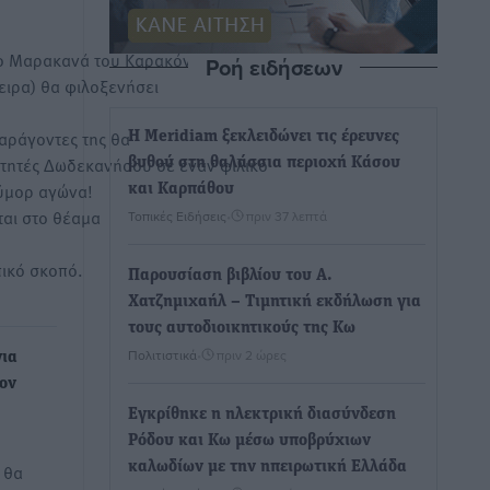
εδο Μαρακανά του Καρακόνερου
Ροή ειδήσεων
ειρα) θα φιλοξενήσει
παράγοντες της θα
Η Meridiam ξεκλειδώνει τις έρευνες
ιτητές Δωδεκανήσου σε έναν φιλικό
βυθού στη θαλάσσια περιοχή Κάσου
ούμορ αγώνα!
και Καρπάθου
ται στο θέαμα
Τοπικές Ειδήσεις
•
πριν 37 λεπτά
ικό σκοπό.
Παρουσίαση βιβλίου του Α.
Χατζημιχαήλ – Τιμητική εκδήλωση για
τους αυτοδιοικητικούς της Κω
Πολιτιστικά
•
πριν 2 ώρες
για
ον
Εγκρίθηκε η ηλεκτρική διασύνδεση
Ρόδου και Κω μέσω υποβρύχιων
καλωδίων με την ηπειρωτική Ελλάδα
 θα