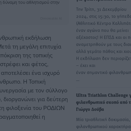
η δύναμη του αθλητισμού στην
Την Τρίτη, 31 Δεκεμβρίου
2024, στις 15:30, το γήπ
Dimokratiki AI
(Αθλητικό Κέντρο Καλλιπάτ
έναν αγώνα που θα μείνει
λανθρωπική εκδήλωση
αξέχαστος! Η ΕΠΣΔ και οι 
αναμετρηθούν με τους δια
Μετά τη μεγάλη επιτυχία
αλλά γεμάτο πάθος και χι
πόκριση της τοπικής
Η εκδήλωση δεν περιορίζε
στρέφει και φέτος,
– έχει και
 αποτελέσει ένα ισχυρό
έναν σημαντικό φιλανθρωπ
…
νθρωπο. Η Τοπική
υνεργασία με τον σύλλογο
Ultra Triathlon Challenge 
, διοργανώνει για δεύτερη
φιλανθρωπικό σκοπό από τ
 τη φιλοξενία του ΡΟΔΙΩΝ
Γιώργο Δούβα
πραγματοποιηθεί η
Μία τριαθλιτική δοκιμασία,
φιλανθρωπικού χαρακτήρα