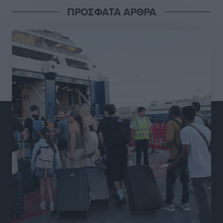
Διαγόρας: Μετεγγραφικό ντεμαράζ
ΠΡΟΣΦΑΤΑ ΑΡΘΡΑ
Αθλητικά
•
πριν 11 ώρες
Γ.Σ. Διαγόρας: Εντατική προετοιμασία και επιστροφή
Ρίζου στις Ακαδημίες
Αθλητικά
•
πριν 11 ώρες
Εθνική Ανδρών: Ραντεβού στο Telekom Center Athens
Αθλητικά
•
πριν 11 ώρες
ΕΠΟ: Απέσυρε τη στήριξή της στην υποψηφιότητα
του Ινφαντίνο
Αθλητικά
•
πριν 11 ώρες
Φοίβος Κω: Το «ευχαριστώ» για το 9ο Kos 3X3
Basketball Festival
Αθλητικά
•
πριν 11 ώρες