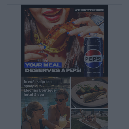
Τοπικές Ειδήσεις
•
πριν 7 ώρες
Iατρικός Σύλλογος Ροδου προς Α. Γεωργιάδη:
Στρατηγικές Προτάσεις για την Ενίσχυση της
Δημόσιας Υγείας στη Νησιωτική Ελλάδα και στα
Νοσοκομεία της Γ΄ Ζώνης
Τοπικές Ειδήσεις
•
πριν 7 ώρες
Πάνθηρες: Ξεκίνησαν αισιόδοξοι για την παρθενική
“πτήση” τους
Αθλητικά
•
πριν 7 ώρες
Άρης Αρχαγγέλου: Στο πλευρό του άτυχου Ιάκωβου
Θωμά
Αθλητικά
•
πριν 7 ώρες
Φοίβος: Η μεγάλη επιστροφή του Μπρένο Σαλβατιέρα
Αθλητικά
•
πριν 7 ώρες