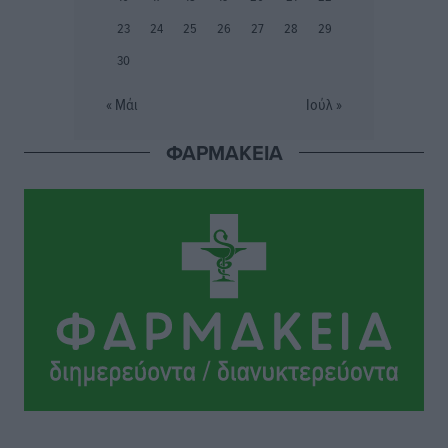
τρία ανήλικα παιδιά της χωρίς επιτήρηση
23
24
25
26
27
28
29
Τοπικές Ειδήσεις
•
πριν 9 ώρες
30
Σταυρός Καλυθιών: Απέκτησε την Φωτεινή Πιζάνια
« Μάι
Ιούλ »
Αθλητικά
•
πριν 10 ώρες
ΦΑΡΜΑΚΕΙΑ
Το Yucatan Show έρχεται στη Ρόδο με τον Frankie
Lluc
Πολιτιστικά
•
πριν 10 ώρες
Σι Τζέι Χάρις: «Να πανηγυρίσουμε πολλές νίκες μαζί»
Αθλητικά
•
πριν 11 ώρες
Ροδήλιος: Ο απολογισμός από το Πανελλήνιο
Πρωτάθλημα Πίστας
Αθλητικά
•
πριν 11 ώρες