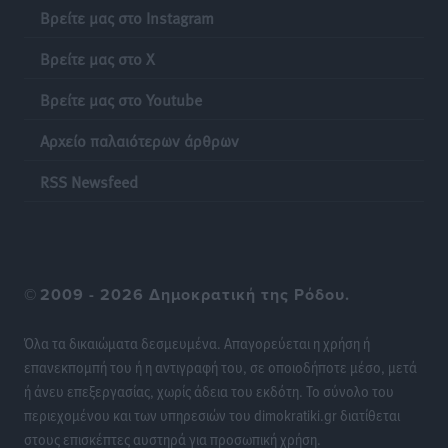
Γονικές παροχές: Οι παγίδες στις μεταφορές
Βρείτε μας στο Instagram
χρημάτων που μπορεί να κοστίσουν σε φόρο
Βρείτε μας στο X
Ειδήσεις
•
πριν 15 ώρες
Βρείτε μας στο Youtube
Η επόμενη παγκόσμια δύναμη στα υδροπλάνα μπορεί
Αρχείο παλαιότερων άρθρων
να είναι η Ελλάδα
Ειδήσεις
•
πριν 15 ώρες
RSS Newsfeed
Στη Σύμη η Φαίη Σκορδά επισκέφθηκε την Ιερά Μονή
του Πανορμίτη
Τοπικές Ειδήσεις
•
πριν 15 ώρες
©
2009 - 2026 Δημοκρατική της Ρόδου.
Σερβία: Ανακάμπτουν οι τουριστικές ροές προς την
Όλα τα δικαιώματα δεσμευμένα. Απαγορεύεται η χρήση ή
Ελλάδα
επανεκπομπή του ή η αντιγραφή του, σε οποιοδήποτε μέσο, μετά
Ειδήσεις
•
πριν 15 ώρες
ή άνευ επεξεργασίας, χωρίς άδεια του εκδότη. Το σύνολο του
περιεχομένου και των υπηρεσιών του dimokratiki.gr διατίθεται
Διακοπές στην Κάρπαθο για τον Γιώργο Γεραπετρίτη
στους επισκέπτες αυστηρά για προσωπική χρήση.
Τοπικές Ειδήσεις
•
πριν 15 ώρες