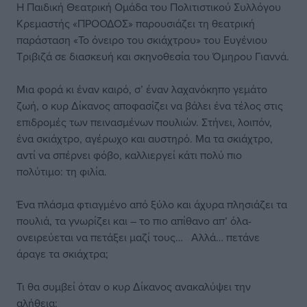
Η Παιδική Θεατρική Ομάδα του Πολιτιστικού Συλλόγου
Κρεμαστής «ΠΡΟΟΔΟΣ» παρουσιάζει τη θεατρική
παράσταση «Το όνειρο του σκιάχτρου» του Ευγένιου
Τριβιζά σε διασκευή και σκηνοθεσία του Όμηρου Γιαννά.
Μια φορά κι έναν καιρό, σ’ έναν λαχανόκηπο γεμάτο
ζωή, ο κυρ Δίκανος αποφασίζει να βάλει ένα τέλος στις
επιδρομές των πεινασμένων πουλιών. Στήνει, λοιπόν,
ένα σκιάχτρο, αγέρωχο και αυστηρό. Μα τα σκιάχτρο,
αντί να σπέρνει φόβο, καλλιεργεί κάτι πολύ πιο
πολύτιμο: τη φιλία.
Ένα πλάσμα φτιαγμένο από ξύλο και άχυρα πλησιάζει τα
πουλιά, τα γνωρίζει και – το πιο απίθανο απ’ όλα-
ονειρεύεται να πετάξει μαζί τους… Αλλά… πετάνε
άραγε τα σκιάχτρα;
Τι θα συμβεί όταν ο κυρ Δίκανος ανακαλύψει την
αλήθεια;