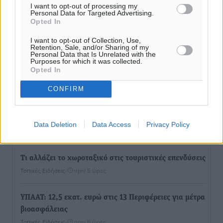
I want to opt-out of processing my
Personal Data for Targeted Advertising.
Opted In
I want to opt-out of Collection, Use,
Retention, Sale, and/or Sharing of my
Personal Data that Is Unrelated with the
Purposes for which it was collected.
Opted In
Ροή ειδήσεων
CONFIRM
Τριήμερο εξόδου: Πάνω από 129.000 επιβάτες
αναχωρούν από Πειραιά, Ραφήνα και Λαύριο
Data Deletion
Data Access
Privacy Policy
Ειδήσεις
•
πριν 5 ώρες
Τι αλλάζει το χωροταξικό στις τουριστικές επενδύσεις
Τοπικές Ειδήσεις
•
πριν 5 ώρες
ΥΠΑΑΤ: 12,5 εκατ. ευρώ στις 13 Περιφέρειες για μέτρα
βιοασφάλειας
Τοπικές Ειδήσεις
•
πριν 6 ώρες