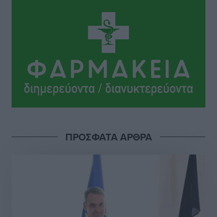
Ιππότες: Με το βλέμμα στραμμένο στο μέλλον
Αθλητικά
•
πριν 5 ώρες
ΠΑΜΕ ΣΤΟΙΧΗΜΑ: Περισσότερα από 95 εκατομμύρια
ευρώ σε κέρδη μοίρασε τον Ιούλιο
Αθλητικά
•
πριν 6 ώρες
Ολοκλήρωση του έργου αναβάθμισης των
υποδομών του Νεστορίδειου Μελάθρου
Τοπικές Ειδήσεις
•
πριν 6 ώρες
ΠΡΟΣΦΑΤΑ ΑΡΘΡΑ
Γ.Σ. Διαγόρας: Στα «κυανέρυθρα» ο Janni Pembe
Αθλητικά
•
πριν 7 ώρες
Σύλληψη 21χρονου για ναρκωτικά στη Ρόδο
Τοπικές Ειδήσεις
•
πριν 8 ώρες