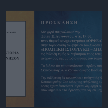
Αθλητικά
•
πριν 8 ώρες
Νέες ταυτότητες: Ποιοι πρέπει να τις αλλάξουν άμεσα
και ποιοι όχι
Ειδήσεις
•
πριν 9 ώρες
Στον Ιπποκράτη η Μαρία Βλάχου
Αθλητικά
•
πριν 9 ώρες
Οικονομική ενίσχυση για συντήρηση στο κλειστό της
Καρπάθου
Αθλητικά
•
πριν 9 ώρες
Στάθης Αντωνάς: Ένα βήμα πριν από επαγγελματικό
συμβόλαιο πυγμαχίας με MTGP και BXGP για Ευρώπη
και Αυστραλία
Αθλητικά
•
πριν 9 ώρες