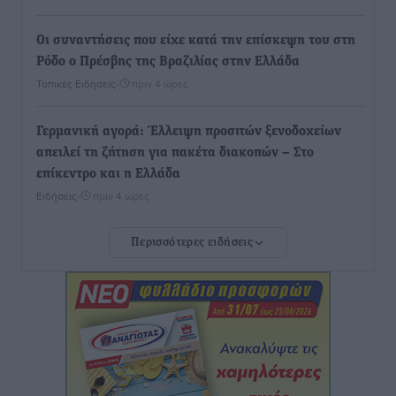
Οι συναντήσεις που είχε κατά την επίσκεψη του στη
Ρόδο ο Πρέσβης της Βραζιλίας στην Ελλάδα
Τοπικές Ειδήσεις
•
πριν 4 ώρες
Γερμανική αγορά: Έλλειψη προσιτών ξενοδοχείων
απειλεί τη ζήτηση για πακέτα διακοπών – Στο
επίκεντρο και η Ελλάδα
Ειδήσεις
•
πριν 4 ώρες
Περισσότερες ειδήσεις
Νέο ξενοδοχείο στη Ρόδο για την H Hotels –
Χατζηλαζάρου – Προχωρά καινούργιο ξενοδοχείο
στην Κω
Τοπικές Ειδήσεις
•
πριν 4 ώρες
Αυτοκίνητο μπήκε παράνομα σε μονόδρομο στο
Μαστιχάρι – Αναποδογύρισε όχημα με μητέρα και