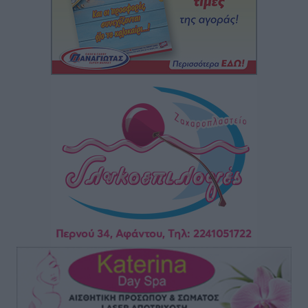
5χρονο παιδί
Τοπικές Ειδήσεις
•
πριν 5 ώρες
“Η Ευρώπη αντιμετώπιζε το προσφυγικό σαν ταινία
τρόμου” – Η συγκλονιστική μαρτυρία της Χαρούλας
Γιασιράνη στον RV για τα γεγονότα που οδήγησαν στο
Σύμφωνο της Λέρου
Τοπικές Ειδήσεις
•
πριν 5 ώρες
Συναυλία με τον Γιάννη Κότσιρα στις 21 Αυγούστου
Πολιτιστικά
•
πριν 5 ώρες
Έκτακτη συνεδρίαση της Δημοτικής Επιτροπής Ρόδου
αύριο Παρασκευή 7 Αυγούστου
Τοπικές Ειδήσεις
•
πριν 5 ώρες
ΑΕΡΑ: Δεν σταματάει να ενισχύεται, νέο απόκτημα ο
Μητρόπουλος