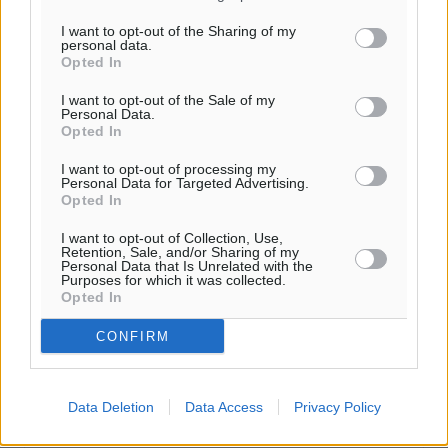
I want to opt-out of the Sharing of my
personal data.
Η Meridiam ξεκλειδώνει τις έρευνες βυθού στη
Opted In
θαλάσσια περιοχή Κάσου και Καρπάθου
I want to opt-out of the Sale of my
Τοπικές Ειδήσεις
•
πριν 1 ώρα
Personal Data.
Opted In
Παρουσίαση βιβλίου του Α. Χατζημιχαήλ – Τιμητική
I want to opt-out of processing my
Personal Data for Targeted Advertising.
εκδήλωση για τους αυτοδιοικητικούς της Κω
Opted In
Πολιτιστικά
•
πριν 3 ώρες
I want to opt-out of Collection, Use,
Retention, Sale, and/or Sharing of my
Εγκρίθηκε η ηλεκτρική διασύνδεση Ρόδου και Κω
Personal Data that Is Unrelated with the
Purposes for which it was collected.
μέσω υποβρύχιων καλωδίων με την ηπειρωτική
Opted In
Ελλάδα
Τοπικές Ειδήσεις
•
πριν 3 ώρες
CONFIRM
Νέο ανακαινισμένο δημοτικό τουριστικό γραφείο
Data Deletion
Data Access
Privacy Policy
στην Πάτμο
Τοπικές Ειδήσεις
•
πριν 3 ώρες