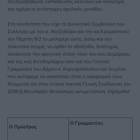
δευτεροβάθμιας εκπαίδευσης κλείνουν για ολόκληρη
την ημέρα οι αντίστοιχες σχολικές μονάδες.
Στη συνάντηση που είχε το Διοικητικό Συμβούλιο του
Συλλόγου με τον κ. Χατζηδιάκο και την κα Κρεμαστινού
την Πέμπτη 9/2 το μεσημέρι ώστε, έστω και την
τελευταία στιγμή, να αρθεί το αδιέξοδο, δυστυχώς
συνάντησε την αρνητική στάση τόσο του κου Δημάρχου
και της κας Αντιδημάρχου όσο και του Γενικού
Γραμματέα του Δήμου κ. Κορναρόπουλου και το μόνο
που κατάφερε να αποσπάσει ήταν η προφορική τους
δέσμευση ότι στην ετήσια τακτική Γενική Συνέλευση του
2018 (!) θα υπάρξει θετικότερη αντιμετώπιση. Οψόμεθα!
Ο Γραμματέας
Ο Πρόεδρος