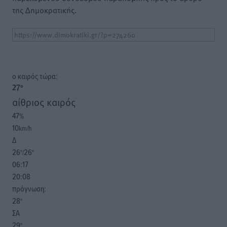
της Δημοκρατικής.
o καιρός τώρα:
27
°
αίθριος καιρός
47
%
10
km/h
Δ
26
26
°/
°
06:17
20:08
πρόγνωση:
28
°
ΣΑ
29
°