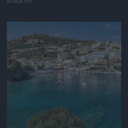
06.08.26 17:51
ΚΑΕ Κολοσσός: Τα… ευρωπαϊκά εισιτήρια διαρκείας
Αθλητικά
•
πριν 5 ώρες
Ιπποκράτης: Ανανέωσε η Νίκη Καρτσαμάρη
Αθλητικά
•
πριν 5 ώρες
Η Μανίσα πήρε Buie και Davis
Αθλητικά
•
πριν 5 ώρες
Γ.Σ. Ηπιόνη: «Προπονητική ομάδα με εμπειρία,
επιστημονική γνώση και σύγχρονες μεθόδους»
Αθλητικά
•
πριν 5 ώρες
Α.Σ. Ρόδος: Ξανά στα «πράσινα» ο Νίκος Κοντίτσης
Αθλητικά
•
πριν 5 ώρες