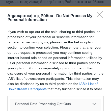
έχουμε τους νέους διοικητές στη Ρόδο και στα υπόλοιπα
νησιά. Πάντως μέχρι τότε χρέη διοικητή εκτελεί στο ΓΝΡ,
ο διοικητής της ιατρικής υπηρεσίας στη προκειμένη
Δημοκρατική της Ρόδου -
Do Not Process My
περίπτωση ο κ. Μιχάλης Σοκορέλος ένας γιατρός με
Personal Information
μεγάλη επαγγελματική αλλά και διοικητική εμπειρία,
καθώς έχει υπηρετήσει και σε διάφορες θέσεις στην
If you wish to opt-out of the sale, sharing to third parties, or
Τοπική Αυτοδιοίκηση. Έχουμε μία πολύ καλή συνεργασία
processing of your personal or sensitive information for
targeted advertising by us, please use the below opt-out
και είμαι βέβαιος ότι αυτούς τους μήνες που θα
section to confirm your selection. Please note that after your
μεσολαβήσουν μέχρι το διορισμό του νέου διοικητή του
opt-out request is processed you may continue seeing
ΓΝΡ, δεν θα υπάρξει κανένα πρόβλημα.
interest-based ads based on personal information utilized by
us or personal information disclosed to third parties prior to
• Αναμένεται να προκύψει ένα σοβαρό ζήτημα με τη
your opt-out. You may separately opt-out of the further
λειτουργία της Μονάδας Εντατικής Θεραπείας στο
disclosure of your personal information by third parties on the
IAB’s list of downstream participants. This information may
ΓΝΡ έπειτα από τη συνταξιοδότηση εντατικολόγου στο
also be disclosed by us to third parties on the
IAB’s List of
τέλος του έτους. Θα προκηρυχθεί η συγκεκριμένη
Downstream Participants
that may further disclose it to other
θέση; Ποια είναι η πρόβλεψη για τη ΜΕΘ;
third parties.
Η θέση εντατικολόγου είναι πρώτη προτεραιότητά μας.
Personal Data Processing Opt Outs
Θα περιλαμβάνεται στις πρώτες προκηρύξεις θέσεων