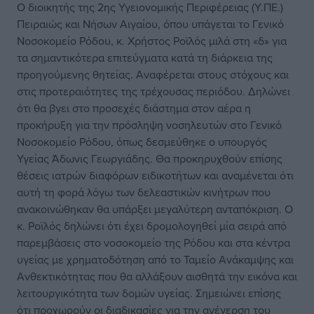
Ο διοικητής της 2ης Υγειονομικής Περιφέρειας (Υ.ΠΕ.)
Πειραιώς και Νήσων Αιγαίου, όπου υπάγεται το Γενικό
Νοσοκομείο Ρόδου, κ. Χρήστος Ροϊλός μιλά στη «δ» για
τα σημαντικότερα επιτεύγματα κατά τη διάρκεια της
προηγούμενης θητείας. Αναφέρεται στους στόχους και
στις προτεραιότητες της τρέχουσας περιόδου. Δηλώνει
ότι θα βγει στο προσεχές διάστημα στον αέρα η
προκήρυξη για την πρόσληψη νοσηλευτών στο Γενικό
Νοσοκομείο Ρόδου, όπως δεσμεύθηκε ο υπουργός
Υγείας Άδωνις Γεωργιάδης. Θα προκηρυχθούν επίσης
θέσεις ιατρών διαφόρων ειδικοτήτων και αναμένεται ότι
αυτή τη φορά λόγω των δελεαστικών κινήτρων που
ανακοινώθηκαν θα υπάρξει μεγαλύτερη ανταπόκριση. Ο
κ. Ροϊλός δηλώνει ότι έχει δρομολογηθεί μία σειρά από
παρεμβάσεις στο νοσοκομείο της Ρόδου και στα κέντρα
υγείας με χρηματοδότηση από το Ταμείο Ανάκαμψης και
Ανθεκτικότητας που θα αλλάξουν αισθητά την εικόνα και
λειτουργικότητα των δομών υγείας. Σημειώνει επίσης
ότι προχωρούν οι διαδικασίες για την ανέγερση του