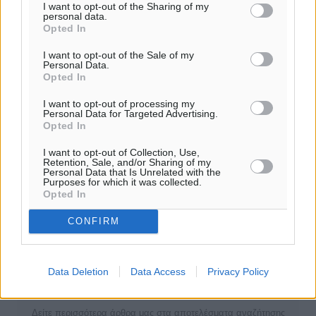
I want to opt-out of the Sharing of my
που θα γίνουν μαζί με μία θέση για τα ΤΕΠ. Θα
personal data.
Opted In
συνεργαστούμε με τον κ. Σοκορέλο πριν βγάλουμε την
προκήρυξη και θα πάρουμε τη γνώμη του νοσοκομείου
I want to opt-out of the Sale of my
για τις ειδικότητες που έχει άμεση ανάγκη το
Personal Data.
Opted In
Νοσοκομείο την οποία και θα λάβουμε πολύ σοβαρά
υπόψη.
I want to opt-out of processing my
Personal Data for Targeted Advertising.
Opted In
Σε κάθε περίπτωση όμως θα υπάρχει πρόβλεψη για τη
ΜΕΘ. Πιστεύω ότι και για το αναισθησιολογικό τμήμα θα
I want to opt-out of Collection, Use,
Retention, Sale, and/or Sharing of my
προκηρυχθεί θέση. Θα μου επιτρέψετε όμως να μη
Personal Data that Is Unrelated with the
δεσμευθώ για τις θέσεις που θα προκηρυχθούν πριν να
Purposes for which it was collected.
Opted In
έχουμε τις προτάσεις του Νοσοκομείου.
CONFIRM
#Υγεία
#Ρόδος
#Ακτινοθεραπεία
Data Deletion
Data Access
Privacy Policy
Δείτε περισσότερα άρθρα μας στα αποτελέσματα αναζήτησης