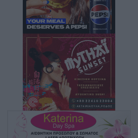
Μητρόπουλος
Αθλητικά
•
πριν 1 ώρα
Κλεάνθης: Δουλειές μετά ευχαριστιών στο γήπεδο,
ατομικό για δύο
Αθλητικά
•
πριν 1 ώρα
Φοίβος: Εν αναμονή του Νίκου Λαζίδη
Αθλητικά
•
πριν 1 ώρα
Ιάλυσος Β’: Νωρίς νωρίς μπήκαν στα βάσανα της
προετοιμασίας
Αθλητικά
•
πριν 1 ώρα
Εθνικός Αρχίπολης: Μεγάλο βήμα προόδου η ίδρυση
Ακαδημίας
Αθλητικά
•
πριν 1 ώρα