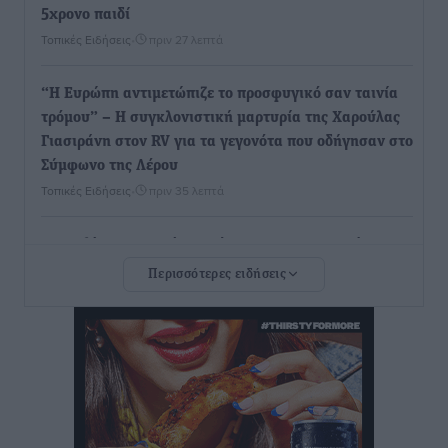
5χρονο παιδί
Τοπικές Ειδήσεις
•
πριν 27 λεπτά
“Η Ευρώπη αντιμετώπιζε το προσφυγικό σαν ταινία
τρόμου” – Η συγκλονιστική μαρτυρία της Χαρούλας
Γιασιράνη στον RV για τα γεγονότα που οδήγησαν στο
Σύμφωνο της Λέρου
Τοπικές Ειδήσεις
•
πριν 35 λεπτά
Συναυλία με τον Γιάννη Κότσιρα στις 21 Αυγούστου
Πολιτιστικά
•
πριν 44 λεπτά
Περισσότερες ειδήσεις
Έκτακτη συνεδρίαση της Δημοτικής Επιτροπής Ρόδου
αύριο Παρασκευή 7 Αυγούστου
Τοπικές Ειδήσεις
•
πριν 48 λεπτά
ΑΕΡΑ: Δεν σταματάει να ενισχύεται, νέο απόκτημα ο