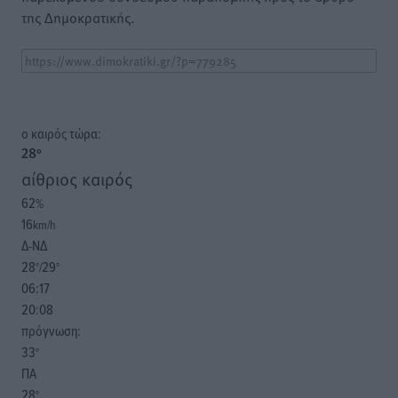
της Δημοκρατικής.
o καιρός τώρα:
28
°
αίθριος καιρός
62
%
16
km/h
Δ-ΝΔ
28
29
°/
°
06:17
20:08
πρόγνωση:
33
°
ΠΑ
28
°