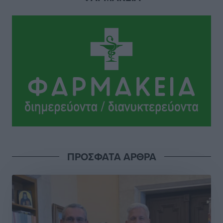
Με 13,1% κάλυψη εργαζομένων από συλλογικές
συμβάσεις, η Ελλάδα στον “πάτο” της ΕΕ
Απόψεις
•
πριν 4 ώρες
Στο νοσοκομείο της Ρόδου αύριο ο Άδωνις Γεωργιάδης
Τοπικές Ειδήσεις
•
πριν 4 ώρες
Φώτης Γιαννακός στον RV: Με αυξημένες πληρότητες
η Λέρος, στόχος η επιμήκυνση της τουριστικής σεζόν
στο νησί
Τοπικές Ειδήσεις
•
πριν 4 ώρες
ΠΡΟΣΦΑΤΑ ΑΡΘΡΑ
Α.Σ. Ρόδος: Πρώτη… στην νέα σελίδα των «ελαφιών»
(φωτορεπορτάζ)
Αθλητικά
•
πριν 4 ώρες
Στίβος: Οι βαθμολογίες των συλλόγων της