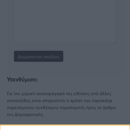
Υπενθύμιση:
Για την μερική αναπαραγωγή της είδησης από άλλες
ιστοσελίδες είναι απαραίτητη η χρήση του παρακάτω
παρεχόμενου συνδέσμου παραπομπής προς το άρθρο
της Δημοκρατικής.