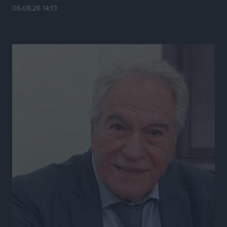
06.08.26 14:13
Τοπικές Ειδήσεις
•
πριν 7 ώρες
Η σιωπηρή παράταση του Ταμείου Ανάκαμψης για
την Ελλάδα
Ειδήσεις
•
πριν 7 ώρες
Το εκλογικό ρολόι του Μαξίμου χτυπά τέλη Μαΐου του
2027
Τοπικές Ειδήσεις
•
πριν 7 ώρες
ΦΟΔΣΑ Νοτίου Αιγαίου: «Δεν ζητάμε ασυλία – ζητάμε
θεσμική προστασία της αυτοδιοίκησης»
Τοπικές Ειδήσεις
•
πριν 8 ώρες
Στη διαδικασία της απευθείας διαπραγμάτευσης ο
Δήμος Ρόδου για τη ναυαγοσωστική κάλυψη των
παραλιών