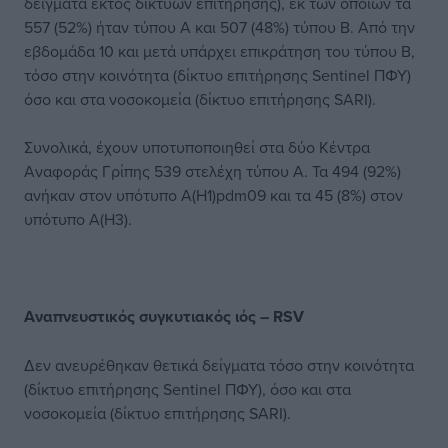
δείγματα εκτός δικτύων επιτήρησης), εκ των οποίων τα
557 (52%) ήταν τύπου Α και 507 (48%) τύπου Β. Από την
εβδομάδα 10 και μετά υπάρχει επικράτηση του τύπου Β,
τόσο στην κοινότητα (δίκτυο επιτήρησης Sentinel ΠΦΥ)
όσο και στα νοσοκομεία (δίκτυο επιτήρησης SARI).
Συνολικά, έχουν υποτυποποιηθεί στα δύο Κέντρα
Αναφοράς Γρίπης 539 στελέχη τύπου Α. Τα 494 (92%)
ανήκαν στον υπότυπο Α(Η1)pdm09 και τα 45 (8%) στον
υπότυπο Α(Η3).
Αναπνευστικός συγκυτιακός ιός – RSV
Δεν ανευρέθηκαν θετικά δείγματα τόσο στην κοινότητα
(δίκτυο επιτήρησης Sentinel ΠΦΥ), όσο και στα
νοσοκομεία (δίκτυο επιτήρησης SARI).