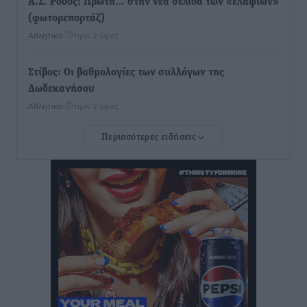
Α.Σ. Ρόδος: Πρώτη… στην νέα σελίδα των «ελαφιών»
(φωτορεπορτάζ)
Αθλητικά
•
πριν 2 ώρες
Στίβος: Οι βαθμολογίες των συλλόγων της
Δωδεκανήσου
Αθλητικά
•
πριν 2 ώρες
Περισσότερες ειδήσεις
Νέες ταυτότητες: Ποιοι πρέπει να τις αλλάξουν άμεσα
και ποιοι όχι
Ειδήσεις
•
πριν 2 ώρες
Στον Ιπποκράτη η Μαρία Βλάχου
Αθλητικά
•
πριν 2 ώρες
Οικονομική ενίσχυση για συντήρηση στο κλειστό της
Καρπάθου
Αθλητικά
•
πριν 2 ώρες