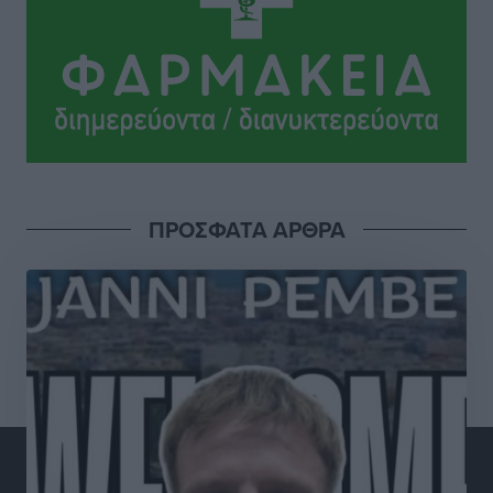
Στην ΑΑΔΕ ο Μητσοτάκης για το myAGRO: «Είναι μια
πολύ σημαντική ημέρα για τον πρωτογενή τομέα»
Ειδήσεις
•
πριν 4 ώρες
Ξενοδοχεία: Ανοδος 10% στον τζίρο με στάσιμες
διανυκτερεύσεις
Ειδήσεις
•
πριν 4 ώρες
ΠΡΟΣΦΑΤΑ ΑΡΘΡΑ
Οι πρώτες εικόνες του νέου Canadair που έρχεται
Ελλάδα και θα πετά και νύχτα
Ειδήσεις
•
πριν 4 ώρες
Premia Properties: Επενδύσεις άνω των 500 εκατ.
ευρώ σε ξενοδοχειακές μονάδες
Τοπικές Ειδήσεις
•
πριν 4 ώρες
Αυξήθηκαν οι Ελληνες που αποφάσισαν να