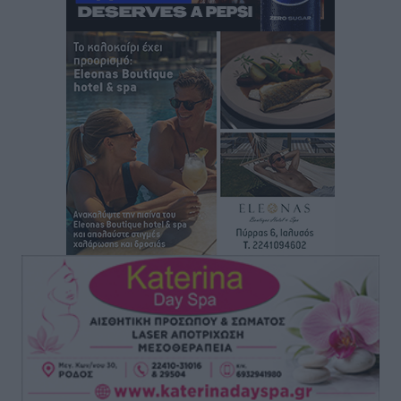
Στάθης Αντωνάς: Ένα βήμα πριν από επαγγελματικό
συμβόλαιο πυγμαχίας με MTGP και BXGP για Ευρώπη
και Αυστραλία
Αθλητικά
•
πριν 2 ώρες
ΚΑΕ Κολοσσός: Τα… ευρωπαϊκά εισιτήρια διαρκείας
Αθλητικά
•
πριν 3 ώρες
Ιπποκράτης: Ανανέωσε η Νίκη Καρτσαμάρη
Αθλητικά
•
πριν 3 ώρες
Η Μανίσα πήρε Buie και Davis
Αθλητικά
•
πριν 3 ώρες
Γ.Σ. Ηπιόνη: «Προπονητική ομάδα με εμπειρία,
επιστημονική γνώση και σύγχρονες μεθόδους»