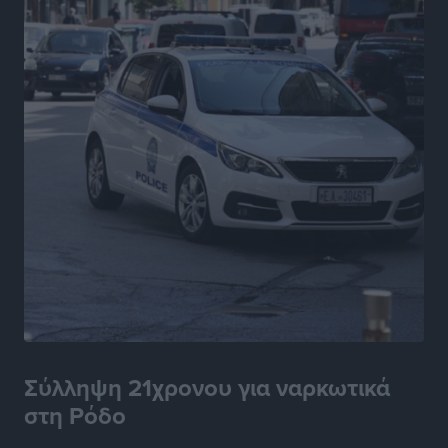
Έκκληση γονέων για να λειτουργήσει ο
Βρεφονηπιακός Σταθμός Κάσου
Τοπικές Ειδήσεις
•
πριν 6 ώρες
Ακρίβεια: Σημαντικές οι διατακτικές σίτισης για 3
στους 4 εργαζομένους
Ειδήσεις
•
πριν 7 ώρες
Κινητοποίηση της Πυροσβεστικής στην Κάρπαθο, για
τη φωτιά στην περιοχή Σάνταλο
Τοπικές Ειδήσεις
•
πριν 7 ώρες
Η Ρόδος μπαίνει στη διεκδίκηση για τη Μεσογειακή
Πρωτεύουσα Πολιτισμού και Διαλόγου 2028
Τοπικές Ειδήσεις
•
πριν 7 ώρες
Σύλληψη 21χρονου για ναρκωτικά
στη Ρόδο
Σύμη: Στον 8ο αγνοούμενο Γερμανό τουρίστα ανήκει η
σορός που εντοπίστηκε