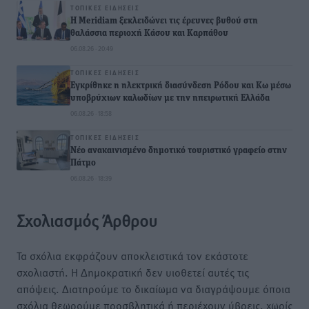
ΤΟΠΙΚΈΣ ΕΙΔΉΣΕΙΣ
Η Meridiam ξεκλειδώνει τις έρευνες βυθού στη
θαλάσσια περιοχή Κάσου και Καρπάθου
06.08.26 · 20:49
ΤΟΠΙΚΈΣ ΕΙΔΉΣΕΙΣ
Εγκρίθηκε η ηλεκτρική διασύνδεση Ρόδου και Κω μέσω
υποβρύχιων καλωδίων με την ηπειρωτική Ελλάδα
06.08.26 · 18:58
ΤΟΠΙΚΈΣ ΕΙΔΉΣΕΙΣ
Νέο ανακαινισμένο δημοτικό τουριστικό γραφείο στην
Πάτμο
06.08.26 · 18:39
Σχολιασμός Άρθρου
Τα σχόλια εκφράζουν αποκλειστικά τον εκάστοτε
σχολιαστή. Η Δημοκρατική δεν υιοθετεί αυτές τις
απόψεις. Διατηρούμε το δικαίωμα να διαγράψουμε όποια
σχόλια θεωρούμε προσβλητικά ή περιέχουν ύβρεις, χωρίς