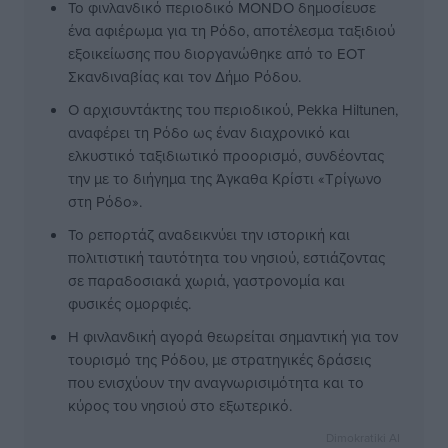
Το φινλανδικό περιοδικό MONDO δημοσίευσε
ένα αφιέρωμα για τη Ρόδο, αποτέλεσμα ταξιδιού
εξοικείωσης που διοργανώθηκε από το EOT
Σκανδιναβίας και τον Δήμο Ρόδου.
Ο αρχισυντάκτης του περιοδικού, Pekka Hiltunen,
αναφέρει τη Ρόδο ως έναν διαχρονικό και
ελκυστικό ταξιδιωτικό προορισμό, συνδέοντας
την με το διήγημα της Άγκαθα Κρίστι «Τρίγωνο
στη Ρόδο».
Το ρεπορτάζ αναδεικνύει την ιστορική και
πολιτιστική ταυτότητα του νησιού, εστιάζοντας
σε παραδοσιακά χωριά, γαστρονομία και
φυσικές ομορφιές.
Η φινλανδική αγορά θεωρείται σημαντική για τον
τουρισμό της Ρόδου, με στρατηγικές δράσεις
που ενισχύουν την αναγνωρισιμότητα και το
κύρος του νησιού στο εξωτερικό.
Dimokratiki AI