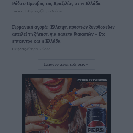
Ρόδο ο Πρέσβης της Βραζιλίας στην Ελλάδα
Τοπικές Ειδήσεις
•
πριν 5 ώρες
Γερμανική αγορά: Έλλειψη προσιτών ξενοδοχείων
απειλεί τη ζήτηση για πακέτα διακοπών – Στο
επίκεντρο και η Ελλάδα
Ειδήσεις
•
πριν 5 ώρες
Περισσότερες ειδήσεις
Νέο ξενοδοχείο στη Ρόδο για την H Hotels –
Χατζηλαζάρου – Προχωρά καινούργιο ξενοδοχείο
στην Κω
Τοπικές Ειδήσεις
•
πριν 5 ώρες
Αυτοκίνητο μπήκε παράνομα σε μονόδρομο στο
Μαστιχάρι – Αναποδογύρισε όχημα με μητέρα και
5χρονο παιδί
Τοπικές Ειδήσεις
•
πριν 5 ώρες