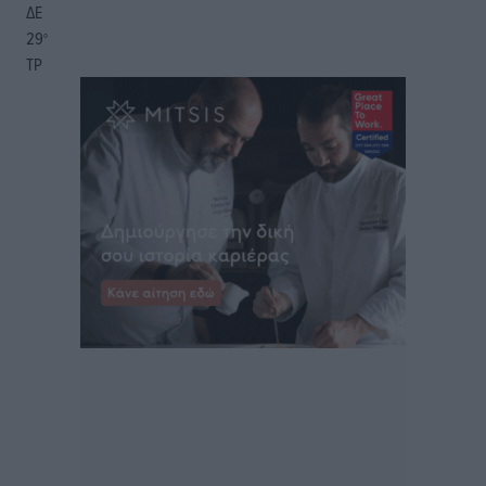
ΔΕ
29
°
ΤΡ