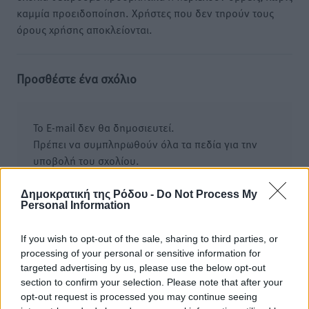
καμμία προειδοποίηση. Χρήστες που δεν τηρούν τους
όρους χρήσης αποκλείονται.
Προσθέστε ένα σχόλιο
Το E-mail δεν θα δημοσιευτεί.
Πρέπει να συμπληρωθούν όλα τα πεδία για την
υποβολή του σχολίου.
Όνοματεπώνυμο
Email
Δημοκρατική της Ρόδου -
Do Not Process My
Personal Information
If you wish to opt-out of the sale, sharing to third parties, or
processing of your personal or sensitive information for
Φύλαξε τα στοιχεία μου για την επόμενη φορά.
targeted advertising by us, please use the below opt-out
section to confirm your selection. Please note that after your
opt-out request is processed you may continue seeing