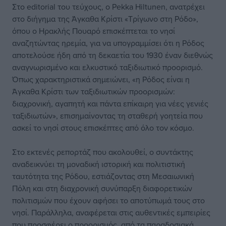
Στο editorial του τεύχους, ο Pekka Hiltunen, ανατρέχει
στο διήγημα της Άγκαθα Κρίστι «Τρίγωνο στη Ρόδο»,
όπου ο Ηρακλής Πουαρό επισκέπτεται το νησί
αναζητώντας ηρεμία, για να υπογραμμίσει ότι η Ρόδος
αποτελούσε ήδη από τη δεκαετία του 1930 έναν διεθνώς
αναγνωρισμένο και ελκυστικό ταξιδιωτικό προορισμό.
Όπως χαρακτηριστικά σημειώνει, «η Ρόδος είναι η
Άγκαθα Κρίστι των ταξιδιωτικών προορισμών:
διαχρονική, αγαπητή και πάντα επίκαιρη για νέες γενιές
ταξιδιωτών», επισημαίνοντας τη σταθερή γοητεία που
ασκεί το νησί στους επισκέπτες από όλο τον κόσμο.
Στο εκτενές ρεπορτάζ που ακολουθεί, ο συντάκτης
αναδεικνύει τη μοναδική ιστορική και πολιτιστική
ταυτότητα της Ρόδου, εστιάζοντας στη Μεσαιωνική
Πόλη και στη διαχρονική συνύπαρξη διαφορετικών
πολιτισμών που έχουν αφήσει το αποτύπωμά τους στο
νησί. Παράλληλα, αναφέρεται στις αυθεντικές εμπειρίες
που προσφέρει ο προορισμός, από τα παραδοσιακά