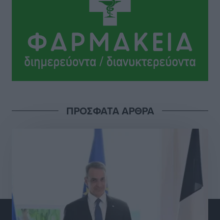
ΠΑΜΕ ΣΤΟΙΧΗΜΑ: Περισσότερα από 95 εκατομμύρια
ευρώ σε κέρδη μοίρασε τον Ιούλιο
Αθλητικά
•
πριν 7 ώρες
Ολοκλήρωση του έργου αναβάθμισης των
υποδομών του Νεστορίδειου Μελάθρου
Τοπικές Ειδήσεις
•
πριν 7 ώρες
ΠΡΟΣΦΑΤΑ ΑΡΘΡΑ
Γ.Σ. Διαγόρας: Στα «κυανέρυθρα» ο Janni Pembe
Αθλητικά
•
πριν 8 ώρες
Σύλληψη 21χρονου για ναρκωτικά στη Ρόδο
Τοπικές Ειδήσεις
•
πριν 9 ώρες
Με 13,1% κάλυψη εργαζομένων από συλλογικές
συμβάσεις, η Ελλάδα στον “πάτο” της ΕΕ
Απόψεις
•
πριν 9 ώρες