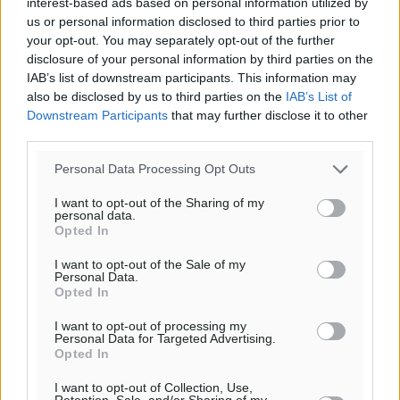
interest-based ads based on personal information utilized by
us or personal information disclosed to third parties prior to
your opt-out. You may separately opt-out of the further
disclosure of your personal information by third parties on the
IAB’s list of downstream participants. This information may
also be disclosed by us to third parties on the
IAB’s List of
Downstream Participants
that may further disclose it to other
third parties.
Personal Data Processing Opt Outs
I want to opt-out of the Sharing of my
personal data.
Opted In
Υπενθύμιση:
I want to opt-out of the Sale of my
Personal Data.
Opted In
Για την μερική αναπαραγωγή της είδησης από άλλες
ιστοσελίδες είναι απαραίτητη η χρήση του παρακάτω
I want to opt-out of processing my
Personal Data for Targeted Advertising.
παρεχόμενου συνδέσμου παραπομπής προς το άρθρο
Opted In
της Δημοκρατικής.
I want to opt-out of Collection, Use,
Retention, Sale, and/or Sharing of my