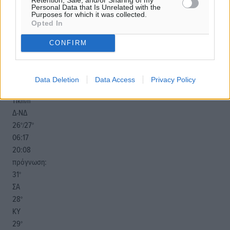
Personal Data that Is Unrelated with the
Purposes for which it was collected.
Opted In
CONFIRM
o καιρός τώρα:
26
°
αίθριος καιρός
Data Deletion
Data Access
Privacy Policy
43
%
11
km/h
Δ-ΝΔ
26
27
°/
°
06:17
20:08
πρόγνωση:
31
°
ΣΑ
28
°
ΚΥ
29
°