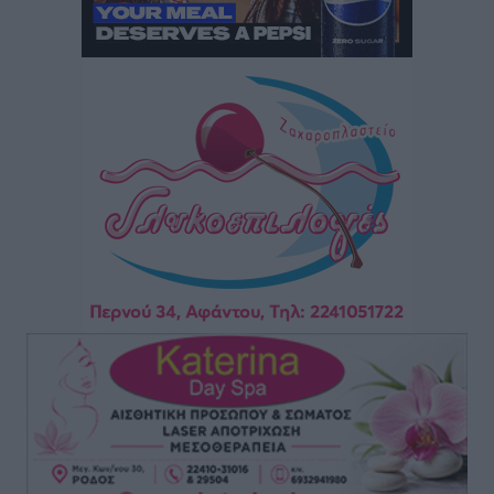
“Η Ευρώπη αντιμετώπιζε το προσφυγικό σαν ταινία
τρόμου” – Η συγκλονιστική μαρτυρία της Χαρούλας
Γιασιράνη στον RV για τα γεγονότα που οδήγησαν στο
Σύμφωνο της Λέρου
Τοπικές Ειδήσεις
•
πριν 6 ώρες
Συναυλία με τον Γιάννη Κότσιρα στις 21 Αυγούστου
Πολιτιστικά
•
πριν 6 ώρες
Έκτακτη συνεδρίαση της Δημοτικής Επιτροπής Ρόδου
αύριο Παρασκευή 7 Αυγούστου
Τοπικές Ειδήσεις
•
πριν 6 ώρες
ΑΕΡΑ: Δεν σταματάει να ενισχύεται, νέο απόκτημα ο
Μητρόπουλος
Αθλητικά
•
πριν 6 ώρες