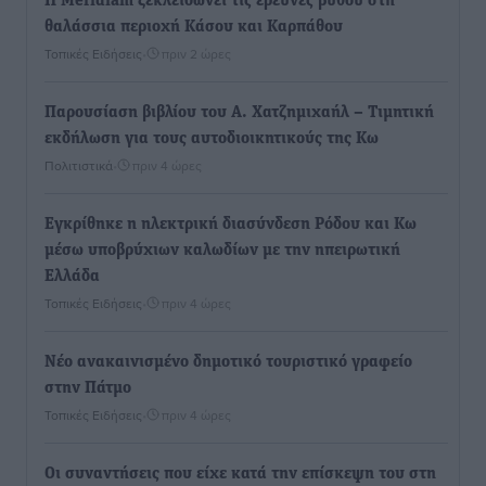
Η Meridiam ξεκλειδώνει τις έρευνες βυθού στη
θαλάσσια περιοχή Κάσου και Καρπάθου
Τοπικές Ειδήσεις
•
πριν 2 ώρες
Παρουσίαση βιβλίου του Α. Χατζημιχαήλ – Τιμητική
εκδήλωση για τους αυτοδιοικητικούς της Κω
Πολιτιστικά
•
πριν 4 ώρες
Εγκρίθηκε η ηλεκτρική διασύνδεση Ρόδου και Κω
μέσω υποβρύχιων καλωδίων με την ηπειρωτική
Ελλάδα
Τοπικές Ειδήσεις
•
πριν 4 ώρες
Νέο ανακαινισμένο δημοτικό τουριστικό γραφείο
στην Πάτμο
Τοπικές Ειδήσεις
•
πριν 4 ώρες
Οι συναντήσεις που είχε κατά την επίσκεψη του στη