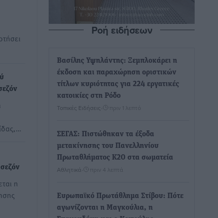
Ροή ειδήσεων
οτήσει
Βασίλης Υψηλάντης: Ξεμπλοκάρει η
έκδοση και παραχώρηση οριστικών
ού
τίτλων κυριότητας για 224 εργατικές
σεζόν
κατοικίες στη Ρόδο
ή
Τοπικές Ειδήσεις
•
πριν 1 λεπτό
ίδας,…
ΣΕΓΑΣ: Πιστώθηκαν τα έξοδα
μετακίνησης του Πανελληνίου
Πρωταθλήματος Κ20 στα σωματεία
 σεζόν
Αθλητικά
•
πριν 4 λεπτά
εται η
ησης
Ευρωπαϊκό Πρωτάθλημα Στίβου: Πότε
αγωνίζονται η Μαγκούλια, η