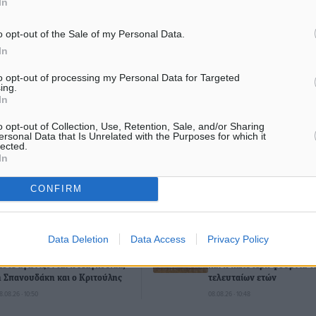
Μπάρδος
In
o opt-out of the Sale of my Personal Data.
In
ματα αναζήτησης
to opt-out of processing my Personal Data for Targeted
ing.
In
ε μας στο Google News ★ ↗
o opt-out of Collection, Use, Retention, Sale, and/or Sharing
ήστε
ersonal Data that Is Unrelated with the Purposes for which it
lected.
In
CONFIRM
ΙΑΒΑΣΕ ΕΠΙΣΗΣ
Data Deletion
Data Access
Privacy Policy
ΑΘΛΗΤΙΚΆ
ΑΘΛΗΤΙΚΆ
Ευρωπαϊκό Πρωτάθλημα Στίβου:
Εθνική Παίδων: Ο Χριστο
Πότε αγωνίζονται η Μαγκούλια,
και η καλύτερη φουρνιά τ
η Σπανουδάκη και ο Κριτούλης
τελευταίων ετών
8.08.26 · 10:50
08.08.26 · 10:48