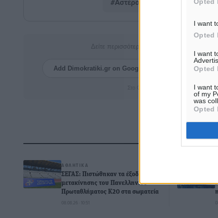
#Αστέρας
#Παστίδας
#
Opted 
I want t
Opted 
Δείτε περισσότερα άρθρα μας στα αποτελέσ
I want 
Advertis
Opted 
Add Dimokratiki.gr on Google ↗
Ακολουθήστ
I want t
Στο Google News πατήστε ★ Ακολουθ
of my P
was col
Opted 
Δ
ΑΘΛΗΤΙΚΆ
ΣΕΓΑΣ: Πιστώθηκαν τα έξοδα
μετακίνησης του Πανελληνίου
Πρωταθλήματος Κ20 στα σωματεία
08.08.26 · 10:51
0