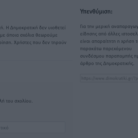
Υπενθύμιση:
Για την μερική αναπαραγωγ
ή. Η Δημοκρατική δεν υιοθετεί
είδησης από άλλες ιστοσελ
υμε όποια σχόλια θεωρούμε
είναι απαραίτητη η χρήση 
οίηση. Χρήστες που δεν τηρούν
παρακάτω παρεχόμενου
συνδέσμου παραπομπής πρ
άρθρο της Δημοκρατικής.
λή του σχολίου.