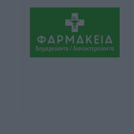
Βούλγαροι τουρίστες: Λιγότερες
διανυκτερεύσεις στην Ελλάδα, αλλά
18% υψηλότερη δαπάνη ανά
διανυκτέρευση
Ειδήσεις
•
πριν 2 ώρες
Βέλγοι τουρίστες: Στα 547,9 εκατ. ευρώ
οι εισπράξεις για την Ελλάδα
Ειδήσεις
•
πριν 2 ώρες
Οι κανόνες για τουριστική ανάπτυξη –
Κατηγοριοποιήσεις, ρυθμίσεις και όρια
Τοπικές Ειδήσεις
•
πριν 2 ώρες
Η Τουρκία «γκριζάρει» ξανά το Αιγαίο
και προκαλεί με αφορμή το Ειδικό
Χωροταξικό Πλαίσιο για τον Τουρισμό
Τοπικές Ειδήσεις
•
πριν 2 ώρες