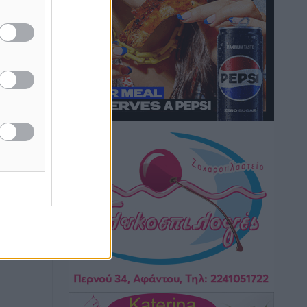
Αθλητικά
•
πριν 13 λεπτά
Σταυρός Καλυθιών: Απέκτησε και την
Ειρήνη Καρελλάκη
Αθλητικά
•
πριν 41 λεπτά
Πρωτάθλημα Καλαθοσφαίρισης
Δικηγορικών Συλλόγων Ελλάδας και
Κύπρου: Η Ρόδος φιλοξένησε με
επιτυχία την 17η διοργάνωση
Αθλητικά
•
πριν 55 λεπτά
Φοιτητική στέγη: «Φωτιά» τα ενοίκια
σε Αθήνα και Θεσσαλονίκη – Έως 800
δούλου
ευρώ στο Ρέθυμνο
ων
Ειδήσεις
•
πριν 1 ώρα