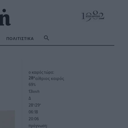
ΠΟΛΙΤΙΣΤΙΚΆ
o καιρός τώρα:
αίθριος καιρός
28
°
69
%
13
km/h
Δ
28
29
°/
°
06:18
20:06
πρόγνωση: