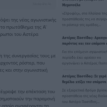
Dimokratiki AI
Μεμοτσέλα
«Στροφές», στο πλαίσιο της
προσπάθειάς της να συγκρ
όψει της νέας αγωνιστικής
το ρόστερ της ομάδας…
στο πρωτάθλημα της Α’
θρωποι του Αστέρα
Αστέρας Παστίδας: Αρχηγ
παρόντος και την επόμενη 
Για την επόμενη αγωνιστικ
 της συνεργασίας τους με
περίοδο έχει αρχίσει να
άρχοντος ρόστερ, που
οργανώνει ο Αστέρας Παστ
ς και στην αγωνιστική
Αστέρας Παστίδας: Σε γερά
θεμέλια χτίζει την επόμενη
Σε εξαιρετικό δρόμο βρίσκ
πέγραψε την επέκταση του
προσπάθεια της νέας διοίκ
ισημοποιούν την παραμονή
του Αστέρα Παστίδας…
ν οποία αναφέρονται τα