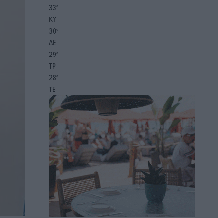
33
°
ΚΥ
30
°
ΔΕ
29
°
ΤΡ
28
°
ΤΕ