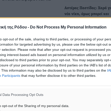
Αστέρας Παστίδας: Χαρά γι
νέα νίκη, όμως μπορεί και
ουμε την επέκταση της
καλύτερα
ική της Ρόδου -
Do Not Process My Personal Information
Την έδρα του εκμεταλλεύτ
έπακρο ο Αστέρας Παστίδας
to opt-out of the sale, sharing to third parties, or processing of your per
δεύτερο συνεχόμενο…
ον χαρακτήρα του όσο και
formation for targeted advertising by us, please use the below opt-out s
οποίο έχουν προέλθει
r selection. Please note that after your opt-out request is processed y
eing interest-based ads based on personal information utilized by us or
ίζεται με την φανέλα του
disclosed to third parties prior to your opt-out. You may separately opt-
ρονιά.
losure of your personal information by third parties on the IAB’s list of
. This information may also be disclosed by us to third parties on the
IA
Participants
that may further disclose it to other third parties.
ν ίδιο όσο και για την
l Data Processing Opt Outs
o opt-out of the Sharing of my personal data.