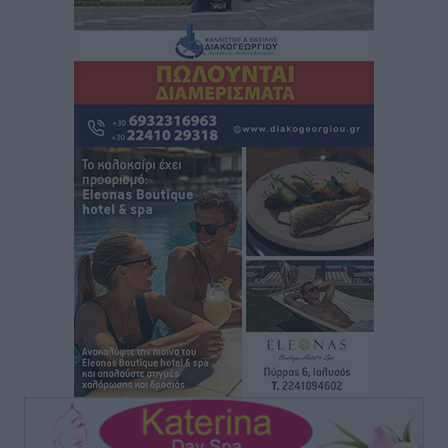
Τοπικές Ειδήσεις
•
πριν 1 ώρα
Το νέο Ειδικό Χωροταξικό για τον Τουρισμό
ξανασχεδιάζει τον επενδυτικό χάρτη της Ρόδου
Τοπικές Ειδήσεις
•
πριν 2 ώρες
Γιάννης Βασιλάκης: «Η Πρωτοβάθμια Φροντίδα
Υγείας πρέπει να φτάνει σε κάθε γωνιά – Ενισχύουμε
τις δομές, δεν τις αποδυναμώνουμε»
Συνεντεύξεις
•
πριν 2 ώρες
Ιδρυμα Ωνάση: Το όραμα πίσω από τα δύο νέα
σχολεία της Ρόδου
Συνεντεύξεις
•
πριν 2 ώρες
Μιχάλης Χουρδάκης: «Η χώρα χρειάζεται μια
αξιόπιστη εναλλακτική κυβερνητική πρόταση»