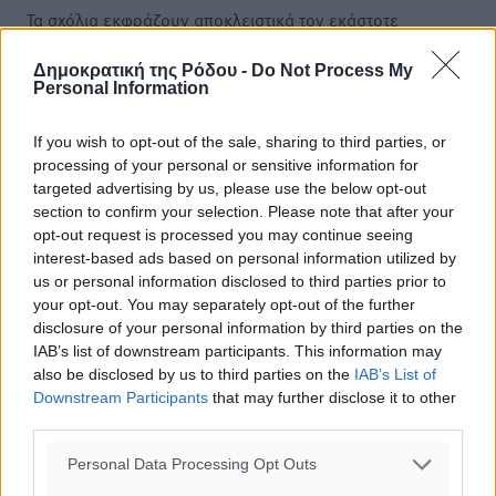
Τα σχόλια εκφράζουν αποκλειστικά τον εκάστοτε
σχολιαστή. Η Δημοκρατική δεν υιοθετεί αυτές τις
απόψεις. Διατηρούμε το δικαίωμα να διαγράψουμε όποια
Δημοκρατική της Ρόδου -
Do Not Process My
Personal Information
σχόλια θεωρούμε προσβλητικά ή περιέχουν ύβρεις, χωρίς
καμμία προειδοποίηση. Χρήστες που δεν τηρούν τους
If you wish to opt-out of the sale, sharing to third parties, or
όρους χρήσης αποκλείονται.
processing of your personal or sensitive information for
targeted advertising by us, please use the below opt-out
section to confirm your selection. Please note that after your
Προσθέστε ένα σχόλιο
opt-out request is processed you may continue seeing
interest-based ads based on personal information utilized by
us or personal information disclosed to third parties prior to
your opt-out. You may separately opt-out of the further
Το E-mail δεν θα δημοσιευτεί.
disclosure of your personal information by third parties on the
Πρέπει να συμπληρωθούν όλα τα πεδία για την
IAB’s list of downstream participants. This information may
υποβολή του σχολίου.
also be disclosed by us to third parties on the
IAB’s List of
Downstream Participants
that may further disclose it to other
Όνοματεπώνυμο
Email
third parties.
Personal Data Processing Opt Outs