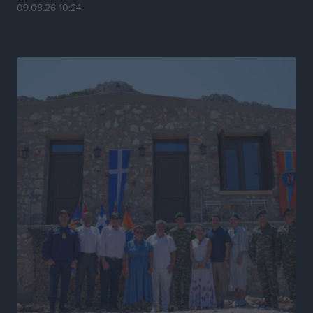
παρά τα σκαμπανεβάσματα
09.08.26 10:24
Ειδήσεις
•
πριν 16 ώρες
Χαρ. Ναβροζίδης στον RV «Σε τρία χρόνια θα είμαστε
η πιο ψηφιακή Περιφέρεια της χώρας» Δημοπρατείται
το έργο ψηφιακού μετασχηματισμού
Τοπικές Ειδήσεις
•
πριν 16 ώρες
Airbnb vs ξενοδοχεία – Πώς αλλάζει ο χάρτης της
φιλοξενίας
Ειδήσεις
•
πριν 16 ώρες
Γιάννης Χατζής για το νέο Ειδικό Χωροταξικό: Οι
βασικοί οριζόντιοι περιορισμοί παραμένουν –
Κίνδυνος για επενδύσεις, περιουσίες και τοπική
ανάπτυξη
Τοπικές Ειδήσεις
•
πριν 16 ώρες