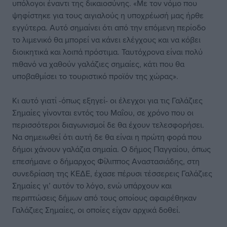
υπόλογοι έναντι της δικαιοσύνης. «Με τον νόμο που
ψηφίστηκε για τους αιγιαλούς η υποχρέωσή μας ήρθε
εγγύτερα. Αυτό σημαίνει ότι από την επόμενη περίοδο
το λιμενικό θα μπορεί να κάνει ελέγχους και να κόβει
διοικητικά και λοιπά πρόστιμα. Ταυτόχρονα είναι πολύ
πιθανό να χαθούν γαλάζιες σημαίες, κάτι που θα
υποβαθμίσει το τουριστικό προϊόν της χώρας».
Κι αυτό γιατί -όπως εξηγεί- οι έλεγχοι για τις Γαλάζιες
Σημαίες γίνονται εντός του Μαΐου, σε χρόνο που οι
περισσότεροι διαγωνισμοί δε θα έχουν τελεσφορήσει.
Να σημειωθεί ότι αυτή δε θα είναι η πρώτη φορά που
δήμοι χάνουν γαλάζια σημαία. Ο δήμος Παγγαίου, όπως
επεσήμανε ο δήμαρχος Φίλιππος Αναστασιάδης, στη
συνεδρίαση της ΚΕΔΕ, έχασε πέρυσι τέσσερεις Γαλάζιες
Σημαίες γι’ αυτόν το λόγο, ενώ υπάρχουν και
περιπτώσεις δήμων από τους οποίους αφαιρέθηκαν
Γαλάζιες Σημαίες, οι οποίες είχαν αρχικά δοθεί.