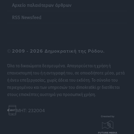
Αρχείο παλαιότερων άρθρων
ΣΕΓΑΣ: Πιστώθηκαν τα έξοδα μετακίνησης του
RSS Newsfeed
Πανελληνίου Πρωταθλήματος Κ20 στα σωματεία
Αθλητικά
•
πριν 24 ώρες
Ευρωπαϊκό Πρωτάθλημα Στίβου: Πότε αγωνίζονται η
©
2009 - 2026 Δημοκρατική της Ρόδου.
Μαγκούλια, η Σπανουδάκη και ο Κριτούλης
Αθλητικά
•
πριν 24 ώρες
Όλα τα δικαιώματα δεσμευμένα. Απαγορεύεται η χρήση ή
επανεκπομπή του ή η αντιγραφή του, σε οποιοδήποτε μέσο, μετά
Εθνική Παίδων: Ο Χριστοδούλου και η καλύτερη
ή άνευ επεξεργασίας, χωρίς άδεια του εκδότη. Το σύνολο του
φουρνιά των τελευταίων ετών
περιεχομένου και των υπηρεσιών του dimokratiki.gr διατίθεται
Αθλητικά
•
πριν 24 ώρες
στους επισκέπτες αυστηρά για προσωπική χρήση.
Διαγόρας: Ανανέωσε ο Μιχάλης Χατζηγεωργίου
MHT: 232004
Αθλητικά
•
πριν 24 ώρες
ΔΕΑΣ Δάφνη Ρόδου: Η Ευαγγελία Τετράδη στο