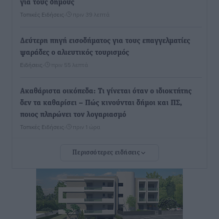
για τους δήμους
Τοπικές Ειδήσεις
•
πριν 39 λεπτά
Δεύτερη πηγή εισοδήματος για τους επαγγελματίες
ψαράδες ο αλιευτικός τουρισμός
Ειδήσεις
•
πριν 55 λεπτά
Ακαθάριστα οικόπεδα: Τι γίνεται όταν ο ιδιοκτήτης
δεν τα καθαρίσει – Πώς κινούνται δήμοι και ΠΣ,
ποιος πληρώνει τον λογαριασμό
Τοπικές Ειδήσεις
•
πριν 1 ώρα
Περισσότερες ειδήσεις
Πού κινούνται οι κρατήσεις last minute σε Ελλάδα
από Γερμανούς
Ειδήσεις
•
πριν 1 ώρα
Οδηγός στη Ρόδο τράκαρε σταθμευμένο αυτοκίνητο,
παρέσυρε 72χρονο και διέφυγε