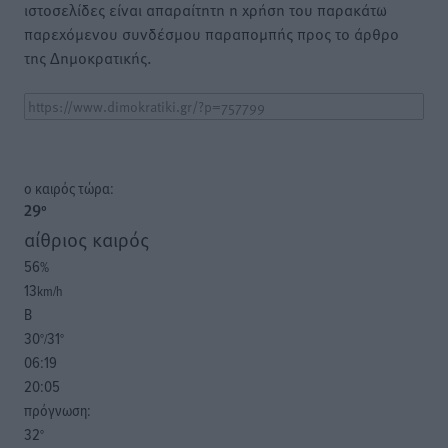
ιστοσελίδες είναι απαραίτητη η χρήση του παρακάτω
παρεχόμενου συνδέσμου παραπομπής προς το άρθρο
της Δημοκρατικής.
o καιρός τώρα:
29
°
αίθριος καιρός
56
%
13
km/h
Β
30
31
°/
°
06:19
20:05
πρόγνωση:
32
°