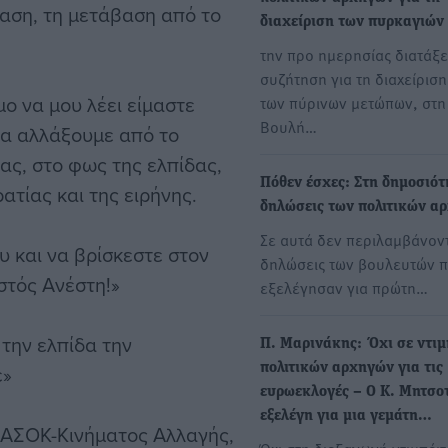
ταση, τη μετάβαση από το
διαχείριση των πυρκαγιών
την προ ημερησίας διατάξ
συζήτηση για τη διαχείριση
ο να μου λέει είμαστε
των πύρινων μετώπων, στη
Βουλή…
να αλλάξουμε από το
ας, στο φως της ελπίδας,
Πόθεν έσχες: Στη δημοσιότ
ατίας και της ειρήνης.
δηλώσεις των πολιτικών α
Σε αυτά δεν περιλαμβάνοντ
υ και να βρίσκεστε στον
δηλώσεις των βουλευτών 
στός Ανέστη!»
εξελέγησαν για πρώτη…
την ελπίδα την
Π. Μαρινάκης: Όχι σε ντιμ
ε»
πολιτικών αρχηγών για τις
ευρωεκλογές – Ο Κ. Μητσο
εξελέγη για μια γεμάτη…
ΠΑΣΟΚ-Κινήματος Αλλαγής,