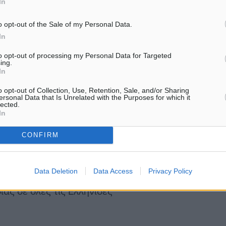
In
αφάνεια, δημοκρατική
Μπορούμε καλύτερα, διότι
o opt-out of the Sale of my Personal Data.
In
εμείς επιλέγουμε». Επίσης
 Χριστού σηματοδοτεί τη
to opt-out of processing my Personal Data for Targeted
ing.
άπης κατά της
In
νω στον θάνατο κι είναι
o opt-out of Collection, Use, Retention, Sale, and/or Sharing
 ας αγωνιστούμε για να
ersonal Data that Is Unrelated with the Purposes for which it
lected.
μων, δοκιμασιών και
In
ιρήνης και αλληλεγγύης. Η
CONFIRM
που θυσιάζεται στη Γάζα,
υκρανία. Η ανθρωπότητα
Data Deletion
Data Access
Privacy Policy
ής εις βάρος της ισχύος
άς σε όλες τις Ελληνίδες