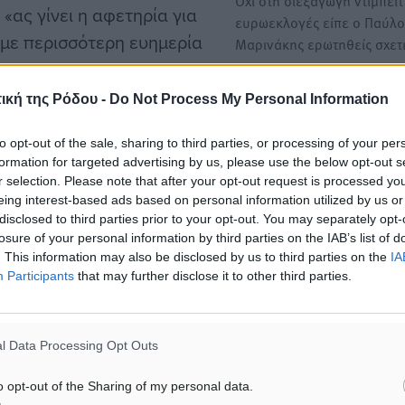
Όχι στη διεξαγωγή ντιμπέιτ 
«ας γίνει η αφετηρία για
ευρωεκλογές είπε ο Παύλο
, με περισσότερη ευημερία
Μαρινάκης ερωτηθείς σχετ
στην…
ική της Ρόδου -
Do Not Process My Personal Information
Γ. Χατζημάρκος: Το Πάσχα,
ικογένειες αδυνατούν
μεγαλύτερη γιορτή της
to opt-out of the sale, sharing to third parties, or processing of your per
ύσουν ένα γεμάτο
Ορθοδοξίας, είναι η ίδια η
formation for targeted advertising by us, please use the below opt-out s
ληση και σχέδιο για να
r selection. Please note that after your opt-out request is processed y
επιβεβαίωση πως η Ανάστ
ωτων νοικοκυριών και της
eing interest-based ads based on personal information utilized by us or
είναι…
disclosed to third parties prior to your opt-out. You may separately opt-
στική δύναμη του
Στο μήνυμα του για το Πάσ
losure of your personal information by third parties on the IAB’s list of
Περιφερειάρχης Νοτίου Αι
ν ευρωζώνη», προσθέτει.
. This information may also be disclosed by us to third parties on the
IA
και πρόεδρος…
Participants
that may further disclose it to other third parties.
 την υποχρέωση «να
ατρίδας μας με τα πιο
l Data Processing Opt Outs
με στο παρελθόν,
o opt-out of the Sharing of my personal data.
 από ένα άλλο υπόδειγμα