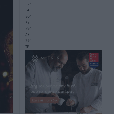
32
°
ΣΑ
30
°
ΚΥ
29
°
ΔΕ
29
°
ΤΡ