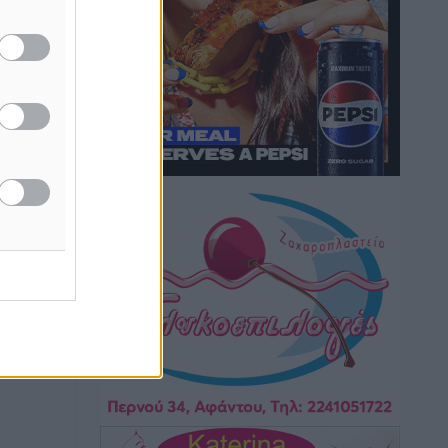
Τοπικές Ειδήσεις
•
πριν 2 ώρες
Iατρικός Σύλλογος Ροδου προς Α.
Γεωργιάδη: Στρατηγικές Προτάσεις για
την Ενίσχυση της Δημόσιας Υγείας στη
Νησιωτική Ελλάδα και στα
Νοσοκομεία της Γ΄ Ζώνης
Τοπικές Ειδήσεις
•
πριν 2 ώρες
Πάνθηρες: Ξεκίνησαν αισιόδοξοι για
την παρθενική “πτήση” τους
Αθλητικά
•
πριν 2 ώρες
Άρης Αρχαγγέλου: Στο πλευρό του
άτυχου Ιάκωβου Θωμά
Αθλητικά
•
πριν 2 ώρες