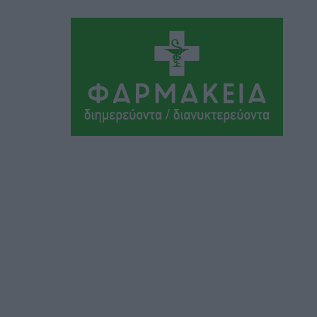
Αθλητικά
•
πριν 4 ώρες
Συνελήφθη 37χρονη στη Ρόδο γιατί
είχε αφήσει τα τρία ανήλικα παιδιά της
χωρίς επιτήρηση
Τοπικές Ειδήσεις
•
πριν 4 ώρες
Σταυρός Καλυθιών: Απέκτησε την
Φωτεινή Πιζάνια
Αθλητικά
•
πριν 5 ώρες
Το Yucatan Show έρχεται στη Ρόδο με
τον Frankie Lluc
Πολιτιστικά
•
πριν 6 ώρες
Σι Τζέι Χάρις: «Να πανηγυρίσουμε
πολλές νίκες μαζί»