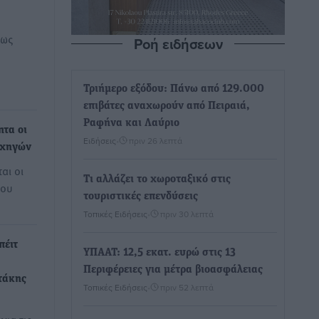
εως
Ροή ειδήσεων
Τριήμερο εξόδου: Πάνω από 129.000
επιβάτες αναχωρούν από Πειραιά,
Ραφήνα και Λαύριο
ητα οι
Ειδήσεις
•
πριν 26 λεπτά
ρχηγών
αι οι
Τι αλλάζει το χωροταξικό στις
που
τουριστικές επενδύσεις
Τοπικές Ειδήσεις
•
πριν 30 λεπτά
πέιτ
ΥΠΑΑΤ: 12,5 εκατ. ευρώ στις 13
Περιφέρειες για μέτρα βιοασφάλειας
τάκης
Τοπικές Ειδήσεις
•
πριν 52 λεπτά