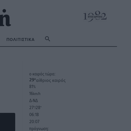
ΠΟΛΙΤΙΣΤΙΚΆ
o καιρός τώρα:
αίθριος καιρός
29
°
81
%
16
km/h
Δ-ΝΔ
27
28
°/
°
06:18
20:07
πρόγνωση: