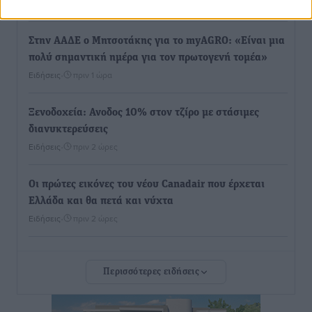
Τοπικές Ειδήσεις
•
πριν 1 ώρα
Στην ΑΑΔΕ ο Μητσοτάκης για το myAGRO: «Είναι μια
πολύ σημαντική ημέρα για τον πρωτογενή τομέα»
Ειδήσεις
•
πριν 1 ώρα
Ξενοδοχεία: Ανοδος 10% στον τζίρο με στάσιμες
διανυκτερεύσεις
Ειδήσεις
•
πριν 2 ώρες
Οι πρώτες εικόνες του νέου Canadair που έρχεται
Ελλάδα και θα πετά και νύχτα
Ειδήσεις
•
πριν 2 ώρες
Premia Properties: Επενδύσεις άνω των 500 εκατ.
Περισσότερες ειδήσεις
ευρώ σε ξενοδοχειακές μονάδες
Τοπικές Ειδήσεις
•
πριν 2 ώρες