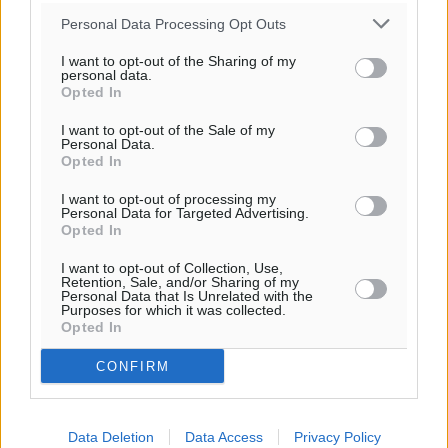
Personal Data Processing Opt Outs
I want to opt-out of the Sharing of my
personal data.
Opted In
Ροή ειδήσεων
I want to opt-out of the Sale of my
Personal Data.
Opted In
Συναυλία Μάριου Φραγκούλη – Γιώργου Περρή στην
Κάσο
I want to opt-out of processing my
Personal Data for Targeted Advertising.
Πολιτιστικά
•
πριν 6 λεπτά
Opted In
I want to opt-out of Collection, Use,
Την άρση των εμποδίων για την άμεση λειτουργία του
Retention, Sale, and/or Sharing of my
Personal Data that Is Unrelated with the
βρεφονηπιακού σταθμού στην Κάσο, ζητά ο Μάνος
Purposes for which it was collected.
Κόνσολας
Opted In
Τοπικές Ειδήσεις
•
πριν 50 λεπτά
CONFIRM
Κλειστή αύριο βράδυ η παραλιακή οδός στο λιμάνι της
Κω
Data Deletion
Data Access
Privacy Policy