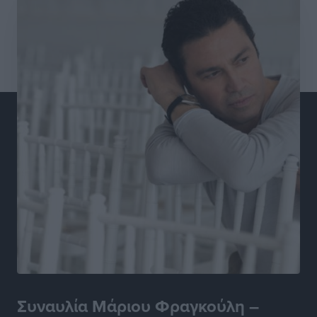
παραλιών
Τοπικές Ειδήσεις
•
πριν 5 ώρες
Στο Αυτόφωρο 47χρονος που φέρεται να απείλησε τη
70χρονη μητέρα του όταν εκείνη αρνήθηκε να του
δώσει χρήματα για ναρκωτικά
Τοπικές Ειδήσεις
•
πριν 5 ώρες
Ασφαλιστικά μέτρα από το Ελληνικό Δημόσιο κατά
του 39χρονου για τις δολιοφθορές στο Radar
Ατάβυρου
Τοπικές Ειδήσεις
•
πριν 5 ώρες
Το πρώτο «βραχιολάκι» στα Δωδεκάνησα ανοίγει την
πόρτα της φυλακής για τον 68χρονο πρώην τραπεζικό
στο σκάνδαλο της Εμπορικής
Τοπικές Ειδήσεις
•
πριν 5 ώρες
Συναυλία Μάριου Φραγκούλη –