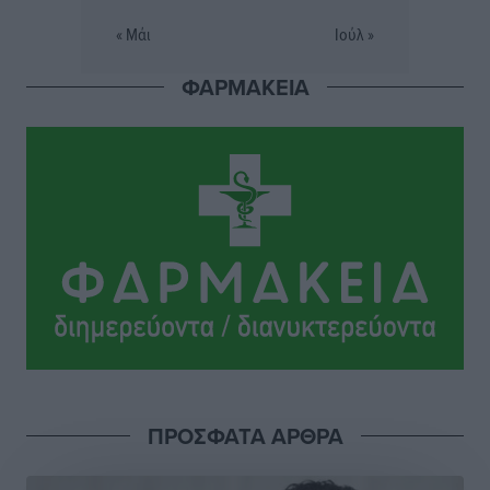
σορός που εντοπίστηκε
« Μάι
Ιούλ »
Τοπικές Ειδήσεις
•
πριν 4 ώρες
ΦΑΡΜΑΚΕΙΑ
Η σιωπηρή παράταση του Ταμείου Ανάκαμψης για
την Ελλάδα
Ειδήσεις
•
πριν 4 ώρες
Το εκλογικό ρολόι του Μαξίμου χτυπά τέλη Μαΐου του
2027
Τοπικές Ειδήσεις
•
πριν 5 ώρες
ΦΟΔΣΑ Νοτίου Αιγαίου: «Δεν ζητάμε ασυλία – ζητάμε
θεσμική προστασία της αυτοδιοίκησης»
Τοπικές Ειδήσεις
•
πριν 5 ώρες
ΠΡΟΣΦΑΤΑ ΑΡΘΡΑ
Στη διαδικασία της απευθείας διαπραγμάτευσης ο
Δήμος Ρόδου για τη ναυαγοσωστική κάλυψη των