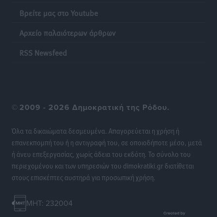
Ο γεωεντοπισμός μέσω 112 «έσωσε» Δανό περιπατητή
Βρείτε μας στο Youtube
στη Ρόδο
Αρχείο παλαιότερων άρθρων
Τοπικές Ειδήσεις
•
πριν 20 ώρες
RSS Newsfeed
Σύμη: Ανασύρθηκε σορός άνδρα – Εξετάζεται αν είναι
ο 8ος Γερμανός που αγνοούνταν μετά την παράσυρσή
ιστιοφόρου
Τοπικές Ειδήσεις
•
πριν 20 ώρες
©
2009 - 2026 Δημοκρατική της Ρόδου.
Ερώτηση στην Ευρωπαϊκή Επιτροπή για τις
Όλα τα δικαιώματα δεσμευμένα. Απαγορεύεται η χρήση ή
αλλεπάλληλες πυρκαγιές που ξεσπούν από μονάδες
επανεκπομπή του ή η αντιγραφή του, σε οποιοδήποτε μέσο, μετά
ανακύκλωσης και ΧΥΤΑ και την επικίνδυνη έκθεση
ή άνευ επεξεργασίας, χωρίς άδεια του εκδότη. Το σύνολο του
σε καρκινογόνες τοξικές ουσίες
περιεχομένου και των υπηρεσιών του dimokratiki.gr διατίθεται
Ειδήσεις
•
πριν 20 ώρες
στους επισκέπτες αυστηρά για προσωπική χρήση.
Συλλυπητήριο μήνυμα του Δημάρχου Ρόδου
MHT: 232004
Αλέξανδρου Κολιάδη για την απώλεια του Θοδωρή
Παπαθεοδώρου