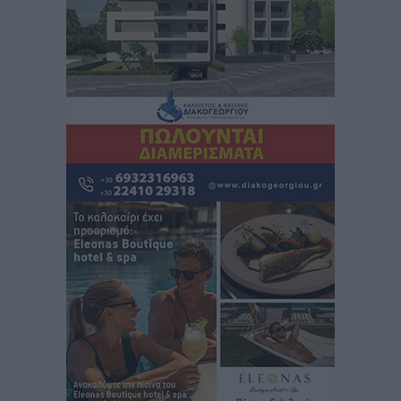
Αυξήθηκαν οι Ελληνες που αποφάσισαν να
διακόψουν το κάπνισμα
Ειδήσεις
•
πριν 2 ώρες
Έκτακτο επίδομα παιδιού: Έως 10 Αυγούστου η
προθεσμία για ΑΦΜ – Ποιοι πάνε ταμείο
Ειδήσεις
•
πριν 2 ώρες
ASTYBUS: 27.642 διαδρομές στην Αστυπάλαια – Το
«έξυπνο» μοντέλο μετακίνησης που έγινε μέρος της
καθημερινότητας
Τοπικές Ειδήσεις
•
πριν 2 ώρες
Ερώτηση Μπελέρη σε Κομισιόν για τη δημιουργία
«σύγχρονου Ευρωπαϊκού Ταμείου Αντιμετώπισης
Φυσικών Καταστροφών»
Ειδήσεις
•
πριν 4 ώρες