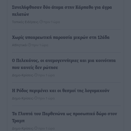
Συνελήφθησαν δύο άτομα στην Κάρπαθο για άγρα
πελατών
Τοπικές Ειδήσεις
•
πριν 1 ώρα
Χωρίς υποχρεωτική παρουσία μικρών στη 12άδα
Αθλητικά
•
πριν 1 ώρα
Ο Πελεκάνος, οι ανεμογεννήτριες και μια κοινότητα
που κανείς δεν ρώτησε
Δημο-Κρίσεις
•
πριν 1 ώρα
Η Ρόδος περιμένει και οι θεσμοί της λογομαχούν
Δημο-Κρίσεις
•
πριν 1 ώρα
Τα Γλυπτά του Παρθενώνα ως προσωπικό δώρο στον
Τραμπ
Δημο-Κρίσεις
•
πριν 1 ώρα