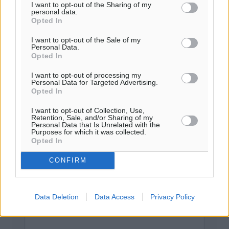
I want to opt-out of the Sharing of my
personal data.
Προσθέστε ένα σχόλιο
Opted In
I want to opt-out of the Sale of my
Personal Data.
Το E-mail δεν θα δημοσιευτεί.
Opted In
Πρέπει να συμπληρωθούν όλα τα πεδία για την
I want to opt-out of processing my
υποβολή του σχολίου.
Personal Data for Targeted Advertising.
Opted In
Όνοματεπώνυμο
Email
I want to opt-out of Collection, Use,
Retention, Sale, and/or Sharing of my
Personal Data that Is Unrelated with the
Purposes for which it was collected.
Opted In
Φύλαξε τα στοιχεία μου για την επόμενη φορά.
CONFIRM
Data Deletion
Data Access
Privacy Policy