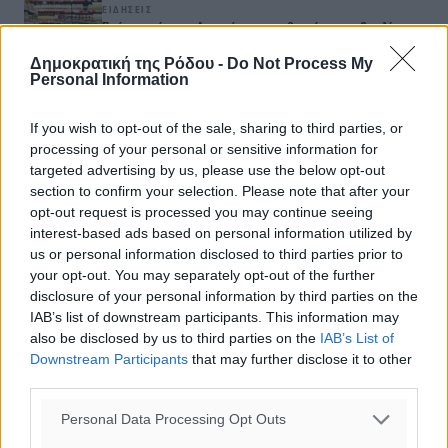
ΕΙΔΉΣΕΙΣ
Σούπερ μάρκετ: Διευρύνεται η εθνική πρωτοβουλία για
τις τιμές – Eρχονται νέες συμμετοχές εταιρειών
Δημοκρατική της Ρόδου -
Do Not Process My
08.08.26 · 11:20
Personal Information
ΕΙΔΉΣΕΙΣ
15 Αυγούστου 2026: Πώς θα πληρωθούν όσοι
If you wish to opt-out of the sale, sharing to third parties, or
εργαστούν την αργία – Τι ισχύει για πενθήμερο,
processing of your personal or sensitive information for
εξαήμερο και άδειες
targeted advertising by us, please use the below opt-out
08.08.26 · 11:15
section to confirm your selection. Please note that after your
opt-out request is processed you may continue seeing
interest-based ads based on personal information utilized by
Σχολιασμός Άρθρου
us or personal information disclosed to third parties prior to
your opt-out. You may separately opt-out of the further
Τα σχόλια εκφράζουν αποκλειστικά τον εκάστοτε
disclosure of your personal information by third parties on the
σχολιαστή. Η Δημοκρατική δεν υιοθετεί αυτές τις
IAB’s list of downstream participants. This information may
απόψεις. Διατηρούμε το δικαίωμα να διαγράψουμε όποια
also be disclosed by us to third parties on the
IAB’s List of
Downstream Participants
that may further disclose it to other
σχόλια θεωρούμε προσβλητικά ή περιέχουν ύβρεις, χωρίς
third parties.
καμμία προειδοποίηση. Χρήστες που δεν τηρούν τους
όρους χρήσης αποκλείονται.
Personal Data Processing Opt Outs