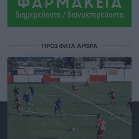
ΔΕΑΣ Δάφνη Ρόδου: Η Ευαγγελία Τετράδη στο
τεχνικό επιτελείο
Αθλητικά
•
πριν 3 ώρες
Γ.Σ. Διαγόρας: Το οργανόγραμμα των Ακαδημιών
Αθλητικά
•
πριν 3 ώρες
ΠΡΟΣΦΑΤΑ ΑΡΘΡΑ
Σταυρός Καλυθιών: Απέκτησε και την Ειρήνη
Καρελλάκη
Αθλητικά
•
πριν 3 ώρες
Πρωτάθλημα Καλαθοσφαίρισης Δικηγορικών
Συλλόγων Ελλάδας και Κύπρου: Η Ρόδος φιλοξένησε
με επιτυχία την 17η διοργάνωση
Αθλητικά
•
πριν 3 ώρες
Φοιτητική στέγη: «Φωτιά» τα ενοίκια σε Αθήνα και
Θεσσαλονίκη – Έως 800 ευρώ στο Ρέθυμνο