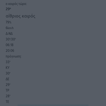
o καιρός τώρα:
29
°
αίθριος καιρός
79
%
6
km/h
Δ-ΝΔ
30
30
°/
°
06:18
20:06
πρόγνωση:
33
°
ΚΥ
30
°
ΔΕ
29
°
ΤΡ
28
°
ΤΕ