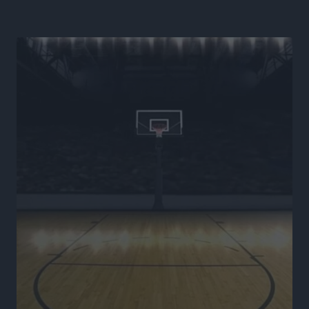
Νέα εποχή για το Νοσοκομείο Ρόδου: Έργα υποδομής,
ακτινοθεραπευτικό κέντρο και νέα μέτρα για τη
στελέχωση
Τοπικές Ειδήσεις
•
πριν 5 ώρες
Στη Δημοτική Επιτροπή η Ροδιακή Έπαυλη και το
Δίκτυο ΑμεΑ στη Μεσαιωνική Πόλη
Ρεπορτάζ
•
πριν 5 ώρες
Προσωρινά κρατούμενος ο 59χρονος που συνελήφθη
με περισσότερο από 1,3 κιλό κοκαΐνης στη Ρόδο
Τοπικές Ειδήσεις
•
πριν 5 ώρες
Δεκατέσσερα ονόματα στο τραπέζι για το ψηφοδέλτιο
του ΠΑΣΟΚ στα Δωδεκάνησα
Τοπικές Ειδήσεις
•
πριν 5 ώρες