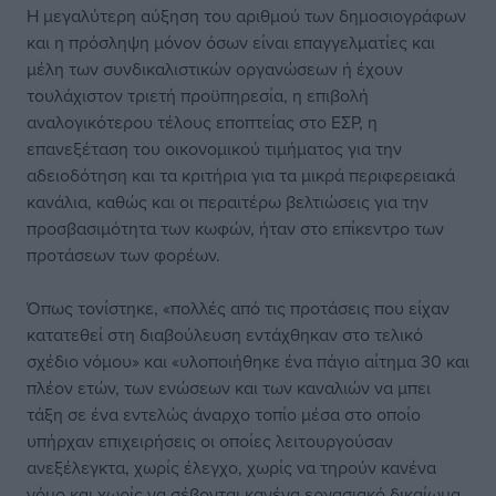
Η μεγαλύτερη αύξηση του αριθμού των δημοσιογράφων
και η πρόσληψη μόνον όσων είναι επαγγελματίες και
μέλη των συνδικαλιστικών οργανώσεων ή έχουν
τουλάχιστον τριετή προϋπηρεσία, η επιβολή
αναλογικότερου τέλους εποπτείας στο ΕΣΡ, η
επανεξέταση του οικονομικού τιμήματος για την
αδειοδότηση και τα κριτήρια για τα μικρά περιφερειακά
κανάλια, καθώς και οι περαιτέρω βελτιώσεις για την
προσβασιμότητα των κωφών, ήταν στο επίκεντρο των
προτάσεων των φορέων.
Όπως τονίστηκε, «πολλές από τις προτάσεις που είχαν
κατατεθεί στη διαβούλευση εντάχθηκαν στο τελικό
σχέδιο νόμου» και «υλοποιήθηκε ένα πάγιο αίτημα 30 και
πλέον ετών, των ενώσεων και των καναλιών να μπει
τάξη σε ένα εντελώς άναρχο τοπίο μέσα στο οποίο
υπήρχαν επιχειρήσεις οι οποίες λειτουργούσαν
ανεξέλεγκτα, χωρίς έλεγχο, χωρίς να τηρούν κανένα
νόμο και χωρίς να σέβονται κανένα εργασιακό δικαίωμα.