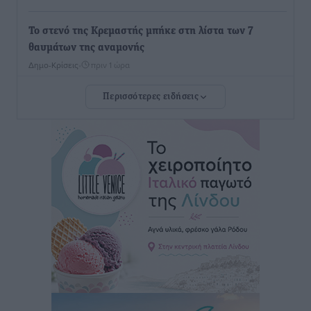
Το στενό της Κρεμαστής μπήκε στη λίστα των 7
θαυμάτων της αναμονής
Δημο-Κρίσεις
•
πριν 1 ώρα
Περισσότερες ειδήσεις
ΣΕΤΕ: Σημαντική θεσμική εξέλιξη η ΚΥΑ για το ΕΧΠ
για τον τουρισμό
Ειδήσεις
•
πριν 2 ώρες
Γ. Χατζημάρκος: “Δύο μεγάλες δεσμεύσεις
Γεωργιάδη” – Κίνητρα για τους γιατρούς των νησιών
και συνεργασία Ρόδου με το Αττικόν για το
Ακτινοθεραπευτικό
Τοπικές Ειδήσεις
•
πριν 2 ώρες
Σούπερ μάρκετ: Διευρύνεται η εθνική πρωτοβουλία
για τις τιμές – Eρχονται νέες συμμετοχές εταιρειών