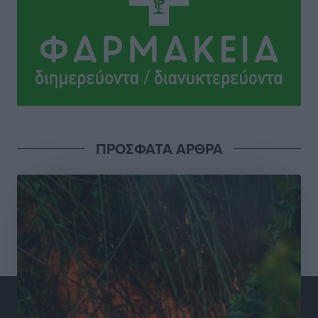
Γεωργιάδη” – Κίνητρα για τους γιατρούς των νησιών
και συνεργασία Ρόδου με το Αττικόν για το
Ακτινοθεραπευτικό
Τοπικές Ειδήσεις
•
πριν 8 ώρες
Σούπερ μάρκετ: Διευρύνεται η εθνική πρωτοβουλία
για τις τιμές – Eρχονται νέες συμμετοχές εταιρειών
Ειδήσεις
•
πριν 8 ώρες
ΠΡΟΣΦΑΤΑ ΑΡΘΡΑ
Συνελήφθησαν έξι άτομα για ηχορύπανση από
καταστήματα στο Νότιο Αιγαίο
Τοπικές Ειδήσεις
•
πριν 9 ώρες
15 Αυγούστου 2026: Πώς θα πληρωθούν όσοι
εργαστούν την αργία – Τι ισχύει για πενθήμερο,
εξαήμερο και άδειες
Ειδήσεις
•
πριν 9 ώρες