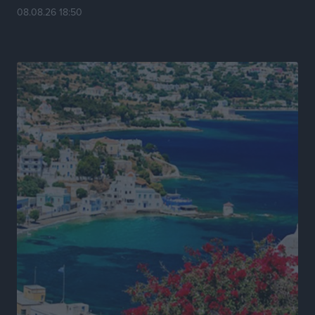
08.08.26 18:50
Πρωτάθλημα Καλαθοσφαίρισης Δικηγορικών
Συλλόγων Ελλάδας και Κύπρου: Η Ρόδος φιλοξένησε
με επιτυχία την 17η διοργάνωση
Αθλητικά
•
πριν 10 ώρες
Φοιτητική στέγη: «Φωτιά» τα ενοίκια σε Αθήνα και
Θεσσαλονίκη – Έως 800 ευρώ στο Ρέθυμνο
Ειδήσεις
•
πριν 10 ώρες
Η Τουρκία σε νέο «κρεσέντο» προκλήσεων στο Αιγαίο
με 18 παραβάσεις και παραβιάσεις
Ειδήσεις
•
πριν 10 ώρες
Θερινές εκπτώσεις 2026 έως τις 31 Αυγούστου – Τι
πρέπει να προσέξουν οι καταναλωτές
Ειδήσεις
•
πριν 10 ώρες