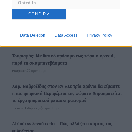
Opted In
χώρα
Ειδήσεις
•
πριν 27 λεπτά
CONFIRM
Δύο σχολεία της Λέρου αλλάζουν όψη με δωρεά
αγάπης για τα παιδιά
Data Deletion
Data Access
Privacy Policy
Τοπικές Ειδήσεις
•
πριν 57 λεπτά
Τουρισμός: Με θετικό πρόσημο έως τώρα η χρονιά,
παρά τα σκαμπανεβάσματα
Ειδήσεις
•
πριν 1 ώρα
Χαρ. Ναβροζίδης στον RV «Σε τρία χρόνια θα είμαστε
η πιο ψηφιακή Περιφέρεια της χώρας» Δημοπρατείται
το έργο ψηφιακού μετασχηματισμού
Τοπικές Ειδήσεις
•
πριν 1 ώρα
Airbnb vs ξενοδοχεία – Πώς αλλάζει ο χάρτης της
φιλοξενίας