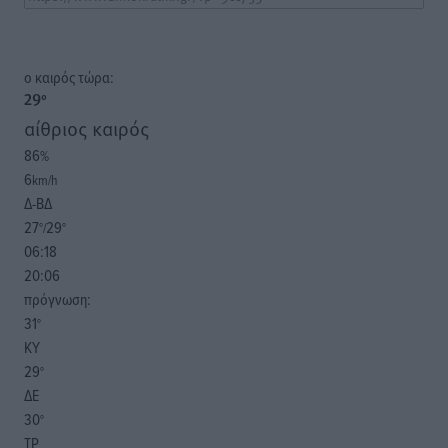
o καιρός τώρα:
29
°
αίθριος καιρός
86
%
6
km/h
Δ-ΒΔ
27
29
°/
°
06:18
20:06
πρόγνωση:
31
°
ΚΥ
29
°
ΔΕ
30
°
ΤΡ