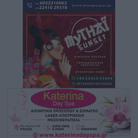
Ρόδος: «Βουλιάζει» από τουρίστες – Πάνω από 1 εκατ.
επιβάτες και 55 κρουαζιερόπλοια
Τοπικές Ειδήσεις
•
πριν 2 ώρες
Γ’ Εθνική Κατηγορία: Οι ημερομηνίες των
αγωνιστικών της κανονικής περιόδου
Αθλητικά
•
πριν 7 ώρες
Συνελήφθησαν δύο άτομα στην Κάρπαθο για άγρα
πελατών
Τοπικές Ειδήσεις
•
πριν 8 ώρες
Χωρίς υποχρεωτική παρουσία μικρών στη 12άδα
Αθλητικά
•
πριν 8 ώρες
Ο Πελεκάνος, οι ανεμογεννήτριες και μια κοινότητα
που κανείς δεν ρώτησε
Δημο-Κρίσεις
•
πριν 8 ώρες