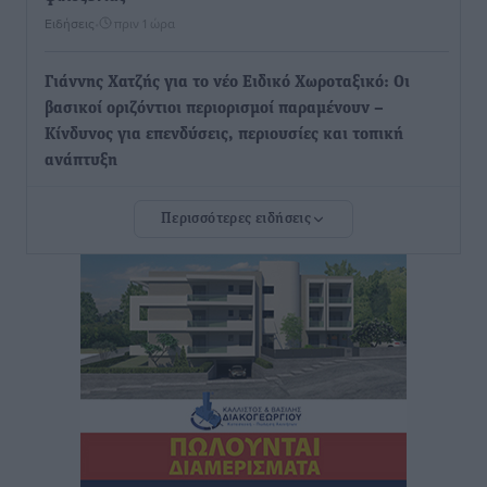
Ειδήσεις
•
πριν 1 ώρα
Γιάννης Χατζής για το νέο Ειδικό Χωροταξικό: Οι
βασικοί οριζόντιοι περιορισμοί παραμένουν –
Κίνδυνος για επενδύσεις, περιουσίες και τοπική
ανάπτυξη
Τοπικές Ειδήσεις
•
πριν 1 ώρα
Περισσότερες ειδήσεις
Ευ. Τουρνάς: Απέναντι σε ακραία καιρικά φαινόμενα
δεν υπάρχουν περιθώρια εφησυχασμού
Ειδήσεις
•
πριν 2 ώρες
Στον Άγιο Νικόλαο Χάλκης ανοίγει ξανά το
ανανεωμένο εκκλησιαστικό μουσείο από τη Λέσχη
Lions Χάλκης
Τοπικές Ειδήσεις
•
πριν 2 ώρες