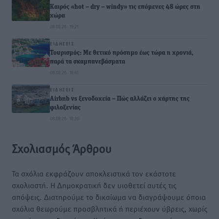
Καιρός «hot – dry – windy» τις επόμενες 48 ώρες στη
χώρα
08.08.26 · 19:21
ΕΙΔΉΣΕΙΣ
Τουρισμός: Με θετικό πρόσημο έως τώρα η χρονιά,
παρά τα σκαμπανεβάσματα
08.08.26 · 18:41
ΕΙΔΉΣΕΙΣ
Airbnb vs ξενοδοχεία – Πώς αλλάζει ο χάρτης της
φιλοξενίας
08.08.26 · 18:30
Σχολιασμός Άρθρου
Τα σχόλια εκφράζουν αποκλειστικά τον εκάστοτε
σχολιαστή. Η Δημοκρατική δεν υιοθετεί αυτές τις
απόψεις. Διατηρούμε το δικαίωμα να διαγράψουμε όποια
σχόλια θεωρούμε προσβλητικά ή περιέχουν ύβρεις, χωρίς