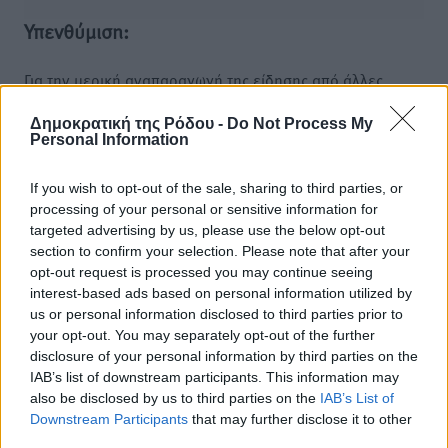
Υπενθύμιση:
Για την μερική αναπαραγωγή της είδησης από άλλες
ιστοσελίδες είναι απαραίτητη η χρήση του παρακάτω
Δημοκρατική της Ρόδου -
Do Not Process My
παρεχόμενου συνδέσμου παραπομπής προς το άρθρο
Personal Information
της Δημοκρατικής.
If you wish to opt-out of the sale, sharing to third parties, or
processing of your personal or sensitive information for
targeted advertising by us, please use the below opt-out
section to confirm your selection. Please note that after your
opt-out request is processed you may continue seeing
o καιρός τώρα:
interest-based ads based on personal information utilized by
29
°
us or personal information disclosed to third parties prior to
αίθριος καιρός
your opt-out. You may separately opt-out of the further
disclosure of your personal information by third parties on the
86
%
IAB’s list of downstream participants. This information may
6
km/h
also be disclosed by us to third parties on the
IAB’s List of
Δ-ΒΔ
Downstream Participants
that may further disclose it to other
27
29
°/
°
third parties.