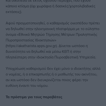
και οικόπεδα σε εκτός σχεδίου περιοχές που έχουν
κάποιο κτίσμα (όχι χωράφια ή δασικές/χορτολιβαδικές
εκτάσεις).
Αφού πραγματοποιηθεί, ο καθαρισμός οικοπέδου πρέπει
να δηλωθεί στην ηλεκτρονική πλατφόρμα με το εύληπτο
όνομα «Εθνικό Μητρώο Τήρησης Μέτρων Προληπτικής
Πυροπροστασίας Ιδιοκτησιών»
(https://akatharista.apps.gov.gr). Δίνεται ωστόσο η
δυνατότητα να δηλωθεί και μέσω ΚΕΠ ή στην
πλησιέστερη στην ιδιοκτησία Πυροσβεστική Υπηρεσία.
Υποχρέωση καθαρισμού δεν έχει μόνο ο ιδιοκτήτης αλλά
ο νομέας, ή ο επικαρπωτής ή ο μισθωτής του ακινήτου,
αν και ωστόσο δεν διευκρινίζεται ποιος φέρει την
ευθύνη έναντι του νόμου.
Τα πρόστιμα για τους παραβάτες