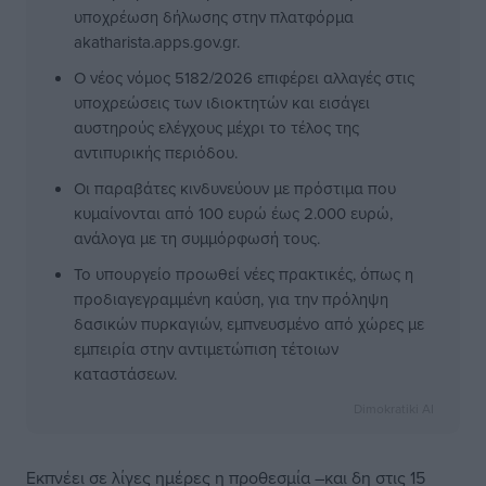
υποχρέωση δήλωσης στην πλατφόρμα
akatharista.apps.gov.gr.
Ο νέος νόμος 5182/2026 επιφέρει αλλαγές στις
υποχρεώσεις των ιδιοκτητών και εισάγει
αυστηρούς ελέγχους μέχρι το τέλος της
αντιπυρικής περιόδου.
Οι παραβάτες κινδυνεύουν με πρόστιμα που
κυμαίνονται από 100 ευρώ έως 2.000 ευρώ,
ανάλογα με τη συμμόρφωσή τους.
Το υπουργείο προωθεί νέες πρακτικές, όπως η
προδιαγεγραμμένη καύση, για την πρόληψη
δασικών πυρκαγιών, εμπνευσμένο από χώρες με
εμπειρία στην αντιμετώπιση τέτοιων
καταστάσεων.
Dimokratiki AI
Εκπνέει σε λίγες ημέρες η προθεσμία –και δη στις 15