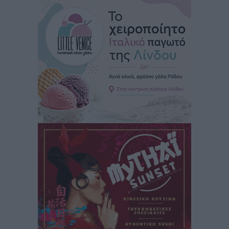
δεν υπάρχουν περιθώρια εφησυχασμού
Ειδήσεις
•
πριν 2 ώρες
Στον Άγιο Νικόλαο Χάλκης ανοίγει ξανά το
ανανεωμένο εκκλησιαστικό μουσείο από τη Λέσχη
Lions Χάλκης
Τοπικές Ειδήσεις
•
πριν 2 ώρες
Ρόδος: «Βουλιάζει» από τουρίστες – Πάνω από 1 εκατ.
επιβάτες και 55 κρουαζιερόπλοια
Τοπικές Ειδήσεις
•
πριν 2 ώρες
Γ’ Εθνική Κατηγορία: Οι ημερομηνίες των
αγωνιστικών της κανονικής περιόδου
Αθλητικά
•
πριν 7 ώρες
Συνελήφθησαν δύο άτομα στην Κάρπαθο για άγρα
πελατών