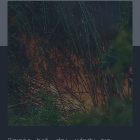
Συνελήφθησαν έξι άτομα για ηχορύπανση από
καταστήματα στο Νότιο Αιγαίο
Τοπικές Ειδήσεις
•
πριν 9 ώρες
15 Αυγούστου 2026: Πώς θα πληρωθούν όσοι
εργαστούν την αργία – Τι ισχύει για πενθήμερο,
εξαήμερο και άδειες
Ειδήσεις
•
πριν 9 ώρες
Πλούσιο πολιτιστικό πρόγραμμα τον Αύγουστο από
τον Δήμο Ρόδου
Πολιτιστικά
•
πριν 9 ώρες
Βασίλης Υψηλάντης: Ξεμπλοκάρει η έκδοση και
παραχώρηση οριστικών τίτλων κυριότητας για 224
εργατικές κατοικίες στη Ρόδο
Τοπικές Ειδήσεις
•
πριν 9 ώρες