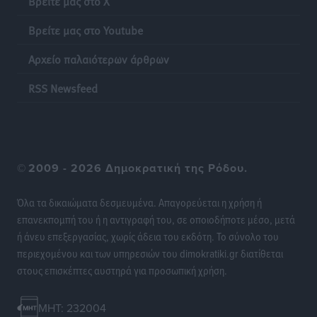
Βρείτε μας στο X
λαγοκέφαλου σε Νότιο Αιγαίο και Κρήτη
Τοπικές Ειδήσεις
•
πριν 12 ώρες
Βρείτε μας στο Youtube
Αρχείο παλαιότερων άρθρων
Οι θαυματουργές Παναγίες της Δωδεκανήσου: Τα
προσωνύμια και οι θρύλοι
RSS Newsfeed
Ρεπορτάζ
•
πριν 12 ώρες
©
2009 - 2026 Δημοκρατική της Ρόδου.
Όλα τα δικαιώματα δεσμευμένα. Απαγορεύεται η χρήση ή
επανεκπομπή του ή η αντιγραφή του, σε οποιοδήποτε μέσο, μετά
ή άνευ επεξεργασίας, χωρίς άδεια του εκδότη. Το σύνολο του
περιεχομένου και των υπηρεσιών του dimokratiki.gr διατίθεται
στους επισκέπτες αυστηρά για προσωπική χρήση.
MHT: 232004