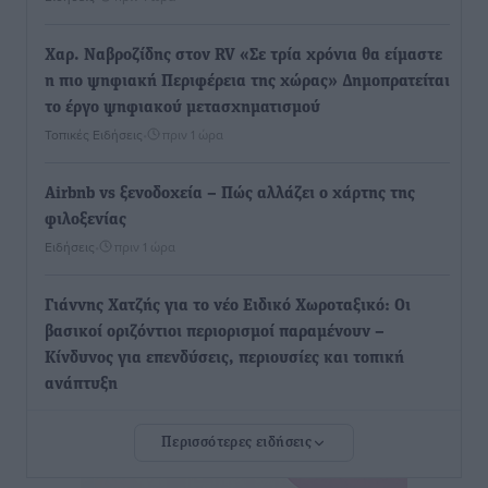
Χαρ. Ναβροζίδης στον RV «Σε τρία χρόνια θα είμαστε
η πιο ψηφιακή Περιφέρεια της χώρας» Δημοπρατείται
το έργο ψηφιακού μετασχηματισμού
Τοπικές Ειδήσεις
•
πριν 1 ώρα
Airbnb vs ξενοδοχεία – Πώς αλλάζει ο χάρτης της
φιλοξενίας
Ειδήσεις
•
πριν 1 ώρα
Γιάννης Χατζής για το νέο Ειδικό Χωροταξικό: Οι
βασικοί οριζόντιοι περιορισμοί παραμένουν –
Κίνδυνος για επενδύσεις, περιουσίες και τοπική
ανάπτυξη
Τοπικές Ειδήσεις
•
πριν 1 ώρα
Περισσότερες ειδήσεις
Ευ. Τουρνάς: Απέναντι σε ακραία καιρικά φαινόμενα