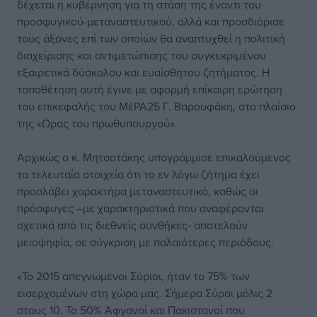
δέχεται η κυβέρνηση για τη στάση της έναντι του
προσφυγικού-μεταναστευτικού, αλλά και προσδιόρισε
τους άξονες επί των οποίων θα αναπτυχθεί η πολιτική
διαχείρισης και αντιμετώπισης του συγκεκριμένου
εξαιρετικά δύσκολου και ευαίσθητου ζητήματος. Η
τοποθέτηση αυτή έγινε με αφορμή επίκαιρη ερώτηση
του επικεφαλής του ΜέΡΑ25 Γ. Βαρουφάκη, στο πλαίσιο
της «Ωρας του πρωθυπουργού».
Αρχικώς ο κ. Μητσοτάκης υπογράμμισε επικαλούμενος
τα τελευταία στοιχεία ότι το εν λόγω ζήτημα έχει
προσλάβει χαρακτήρα μεταναστευτικό, καθώς οι
πρόσφυγες –με χαρακτηριστικά που αναφέρονται
σχετικά από τις διεθνείς συνθήκες- αποτελούν
μειοψηφία, σε σύγκριση με παλαιότερες περιόδους.
«Το 2015 απεγνωμένοι Σύριοι, ήταν το 75% των
εισερχομένων στη χώρα μας. Σήμερα Σύροι μόλις 2
στους 10. Το 50% Αφγανοί και Πακιστανοί που