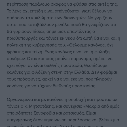
περίπτωση παράνομο σκάφος να φθάσει στις ακτές της.
Το λένε όχι επειδή είναι απάνρθωποι, γιατί θέλουν να
σπάσουν τα κυκλώματα των διακινητών. Να γνρίζουν
αυτοί που καταβάλλουν μεγάλα ποσά θα γνωρίζουν ότι
θα γυρίσουν πίσω», σημείωσε απαντώντας ο
πρωθυπουργός και τόνισε εκ νέου ότι αυτή θα είναι και η
πολιτική της κυβέρνησής του. «Θέλουμε κανόνες, όχι
φράκτες και τείχη. Ενας κανόνας είναι και η φύλαξη
συνόρων. Οταν κάποιος μπαίνει παράνομα, πρέπει να
έχει λόγο: αν είναι διεθνής προστασία, θεσπίζουμε
κανόνες για φιλόξενη στέγη στην Ελλάδα. Δεν φοβάμαι
τους πρόσφυγες, αρκεί να είναι εκείνοι που πληρούν
κανόνες για να τύχουν διεθνούς προστασίας.
Οργανωμένα και με κανόνες η υποδοχή και προστασία»
τόνισε ο κ. Μητσοτάκης, και συνέχισε: «Μακριά από εμάς
οποιαδήποτε ξενοφοβία και ρατσισμός. Είμαι
υπερήφανος όταν πηγαίνω σε παρελάσεις και βλέπω μια
κοινωνία πολυπολιτιστική. Στα πλαίσια όμως μιας