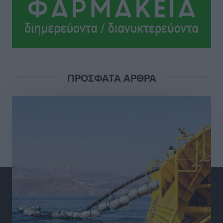
Σύλληψη 21χρονου για ναρκωτικά στη Ρόδο
Τοπικές Ειδήσεις
•
πριν 5 ώρες
Με 13,1% κάλυψη εργαζομένων από συλλογικές
συμβάσεις, η Ελλάδα στον “πάτο” της ΕΕ
ΠΡΟΣΦΑΤΑ ΑΡΘΡΑ
Απόψεις
•
πριν 5 ώρες
Στο νοσοκομείο της Ρόδου αύριο ο Άδωνις Γεωργιάδης
Τοπικές Ειδήσεις
•
πριν 5 ώρες
Φώτης Γιαννακός στον RV: Με αυξημένες πληρότητες
η Λέρος, στόχος η επιμήκυνση της τουριστικής σεζόν
στο νησί
Τοπικές Ειδήσεις
•
πριν 5 ώρες
Α.Σ. Ρόδος: Πρώτη… στην νέα σελίδα των «ελαφιών»