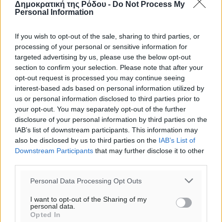
Δημοκρατική της Ρόδου -
Do Not Process My
o καιρός τώρα:
Personal Information
28
°
αίθριος καιρός
If you wish to opt-out of the sale, sharing to third parties, or
processing of your personal or sensitive information for
54
%
targeted advertising by us, please use the below opt-out
14
km/h
section to confirm your selection. Please note that after your
Β-ΒΔ
opt-out request is processed you may continue seeing
28
28
°/
°
interest-based ads based on personal information utilized by
06:17
us or personal information disclosed to third parties prior to
20:08
your opt-out. You may separately opt-out of the further
disclosure of your personal information by third parties on the
πρόγνωση:
IAB’s list of downstream participants. This information may
33
°
also be disclosed by us to third parties on the
IAB’s List of
ΠΑ
Downstream Participants
that may further disclose it to other
28
°
third parties.
ΣΑ
29
Personal Data Processing Opt Outs
°
ΚΥ
I want to opt-out of the Sharing of my
29
°
personal data.
Opted In
ΔΕ