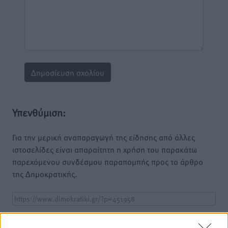
Υπενθύμιση:
Για την μερική αναπαραγωγή της είδησης από άλλες
ιστοσελίδες είναι απαραίτητη η χρήση του παρακάτω
παρεχόμενου συνδέσμου παραπομπής προς το άρθρο
της Δημοκρατικής.