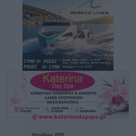
αύριο Παρασκευή 7 Αυγούστου
Τοπικές Ειδήσεις
•
πριν 2 ώρες
ΑΕΡΑ: Δεν σταματάει να ενισχύεται, νέο απόκτημα ο
Μητρόπουλος
Αθλητικά
•
πριν 2 ώρες
Κλεάνθης: Δουλειές μετά ευχαριστιών στο γήπεδο,
ατομικό για δύο
Αθλητικά
•
πριν 2 ώρες
Φοίβος: Εν αναμονή του Νίκου Λαζίδη
Αθλητικά
•
πριν 2 ώρες
Ιάλυσος Β’: Νωρίς νωρίς μπήκαν στα βάσανα της
προετοιμασίας
Αθλητικά
•
πριν 2 ώρες
Οκτώβριος 2019