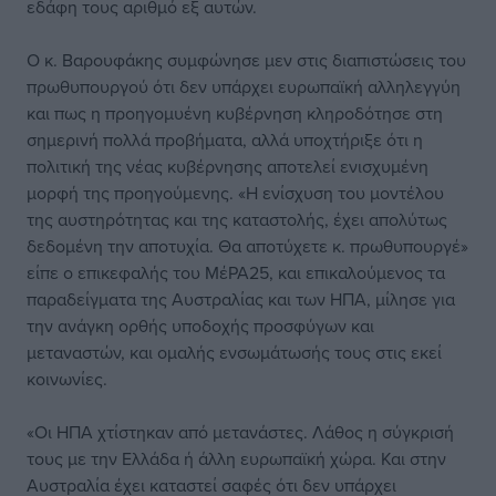
εδάφη τους αριθμό εξ αυτών.
Ο κ. Βαρουφάκης συμφώνησε μεν στις διαπιστώσεις του
πρωθυπουργού ότι δεν υπάρχει ευρωπαϊκή αλληλεγγύη
και πως η προηγομυένη κυβέρνηση κληροδότησε στη
σημερινή πολλά προβήματα, αλλά υποχτήριξε ότι η
πολιτική της νέας κυβέρνησης αποτελεί ενισχυμένη
μορφή της προηγούμενης. «Η ενίσχυση του μοντέλου
της αυστηρότητας και της καταστολής, έχει απολύτως
δεδομένη την αποτυχία. Θα αποτύχετε κ. πρωθυπουργέ»
είπε ο επικεφαλής του ΜέΡΑ25, και επικαλούμενος τα
παραδείγματα της Αυστραλίας και των ΗΠΑ, μίλησε για
την ανάγκη ορθής υποδοχής προσφύγων και
μεταναστών, και ομαλής ενσωμάτωσής τους στις εκεί
κοινωνίες.
«Οι ΗΠΑ χτίστηκαν από μετανάστες. Λάθος η σύγκρισή
τους με την Ελλάδα ή άλλη ευρωπαϊκή χώρα. Και στην
Αυστραλία έχει καταστεί σαφές ότι δεν υπάρχει