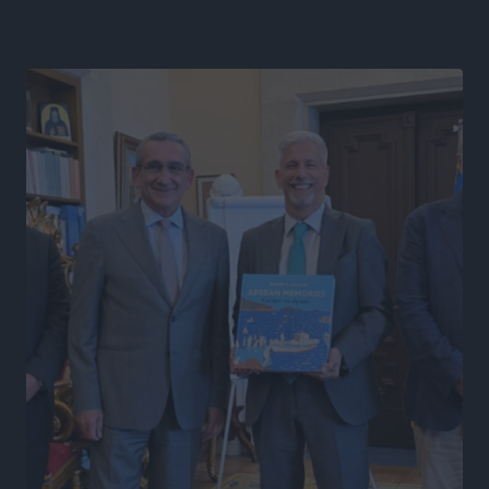
Α.Σ. Ρόδος: Ξανά στα «πράσινα» ο Νίκος Κοντίτσης
Αθλητικά
•
πριν 6 ώρες
Συναυλία Μάριου Φραγκούλη – Γιώργου Περρή στην
Κάσο
Πολιτιστικά
•
πριν 6 ώρες
Την άρση των εμποδίων για την άμεση λειτουργία του
βρεφονηπιακού σταθμού στην Κάσο, ζητά ο Μάνος
Κόνσολας
Τοπικές Ειδήσεις
•
πριν 7 ώρες
Κλειστή αύριο βράδυ η παραλιακή οδός στο λιμάνι της
Κω
Τοπικές Ειδήσεις
•
πριν 7 ώρες