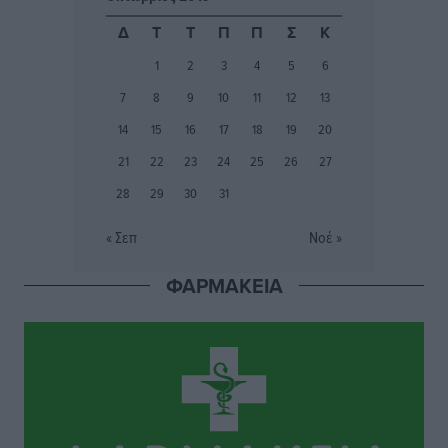
Εθνικός Αρχίπολης: Μεγάλο βήμα προόδου η ίδρυση
Δ
Τ
Τ
Π
Π
Σ
Κ
Ακαδημίας
1
2
3
4
5
6
Αθλητικά
•
πριν 2 ώρες
7
8
9
10
11
12
13
Ιππότες: Με το βλέμμα στραμμένο στο μέλλον
14
15
16
17
18
19
20
Αθλητικά
•
πριν 2 ώρες
21
22
23
24
25
26
27
28
29
30
31
ΠΑΜΕ ΣΤΟΙΧΗΜΑ: Περισσότερα από 95 εκατομμύρια
ευρώ σε κέρδη μοίρασε τον Ιούλιο
« Σεπ
Νοέ »
Αθλητικά
•
πριν 3 ώρες
ΦΑΡΜΑΚΕΙΑ
Ολοκλήρωση του έργου αναβάθμισης των
υποδομών του Νεστορίδειου Μελάθρου
Τοπικές Ειδήσεις
•
πριν 3 ώρες
Γ.Σ. Διαγόρας: Στα «κυανέρυθρα» ο Janni Pembe
Αθλητικά
•
πριν 4 ώρες