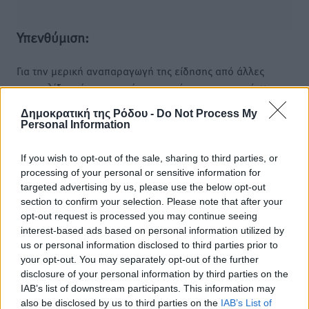
Υπενθύμιση:
Για την μερική αναπαραγωγή της είδησης από άλλες
ιστοσελίδες είναι απαραίτητη η χρήση του παρακάτω
παρεχόμενου συνδέσμου παραπομπής προς το άρθρο
Δημοκρατική της Ρόδου -
Do Not Process My
της Δημοκρατικής.
Personal Information
If you wish to opt-out of the sale, sharing to third parties, or
processing of your personal or sensitive information for
targeted advertising by us, please use the below opt-out
section to confirm your selection. Please note that after your
o καιρός τώρα:
opt-out request is processed you may continue seeing
27
°
interest-based ads based on personal information utilized by
αίθριος καιρός
us or personal information disclosed to third parties prior to
your opt-out. You may separately opt-out of the further
52
%
disclosure of your personal information by third parties on the
8
km/h
IAB’s list of downstream participants. This information may
Β-ΒΑ
also be disclosed by us to third parties on the
IAB’s List of