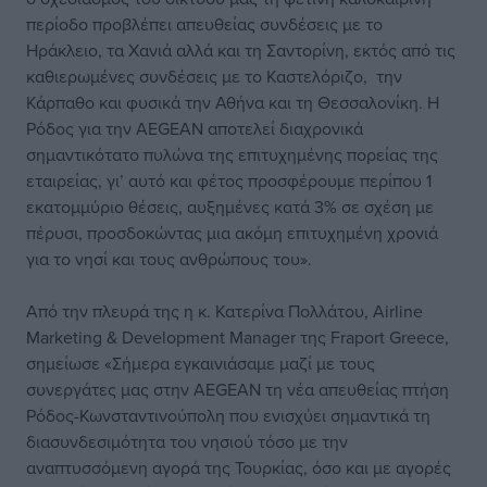
περίοδο προβλέπει απευθείας συνδέσεις με τo
Ηράκλειο, τα Χανιά αλλά και τη Σαντορίνη, εκτός από τις
καθιερωμένες συνδέσεις με το Καστελόριζο, την
Κάρπαθο και φυσικά την Αθήνα και τη Θεσσαλονίκη. Η
Ρόδος για την AEGEAN αποτελεί διαχρονικά
σημαντικότατο πυλώνα της επιτυχημένης πορείας της
εταιρείας, γι’ αυτό και φέτος προσφέρουμε περίπου 1
εκατομμύριο θέσεις, αυξημένες κατά 3% σε σχέση με
πέρυσι, προσδοκώντας μια ακόμη επιτυχημένη χρονιά
για το νησί και τους ανθρώπους του».
Από την πλευρά της η κ. Κατερίνα Πολλάτου, Airline
Marketing & Development Manager της Fraport Greece,
σημείωσε «Σήμερα εγκαινιάσαμε μαζί με τους
συνεργάτες μας στην AEGEAN τη νέα απευθείας πτήση
Ρόδος-Κωνσταντινούπολη που ενισχύει σημαντικά τη
διασυνδεσιμότητα του νησιού τόσο με την
αναπτυσσόμενη αγορά της Τουρκίας, όσο και με αγορές