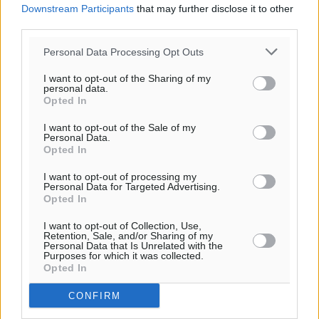
27
30
°/
°
Downstream Participants
that may further disclose it to other
06:20
third parties.
20:04
Personal Data Processing Opt Outs
πρόγνωση:
30
°
I want to opt-out of the Sharing of my
ΤΡ
personal data.
Opted In
28
°
ΤΕ
I want to opt-out of the Sale of my
Personal Data.
28
°
Opted In
ΠΕ
30
°
I want to opt-out of processing my
Personal Data for Targeted Advertising.
ΠΑ
Opted In
I want to opt-out of Collection, Use,
Retention, Sale, and/or Sharing of my
Personal Data that Is Unrelated with the
Purposes for which it was collected.
Opted In
CONFIRM