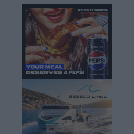
Τουρνάς για φωτιές: «Κανένα περιθώριο
εφησυχασμού» – Σε πλήρη ετοιμότητα ο μηχανισμός
Ειδήσεις
•
πριν 21 ώρες
Καιρός: Επιμένουν οι υψηλές θερμοκρασίες – Ισχυρά
μελτέμια έως 9 μποφόρ, σε «Red Code» 6 περιοχές
Τοπικές Ειδήσεις
•
πριν 22 ώρες
Τα φοιτητικά ενοίκια «τινάζουν στον αέρα» τους
οικογενειακούς προϋπολογισμούς
Ειδήσεις
•
πριν 22 ώρες
Δύο νέοι ξενώνες παραδόθηκαν στις Ένοπλες
Δυνάμεις στη νήσο Ρω
Τοπικές Ειδήσεις
•
πριν 22 ώρες
Συνεχίζεται η έξοδος του Αυγούστου – Πάνω από
34.000 αναχωρούν σήμερα μόνο από τον Πειραιά