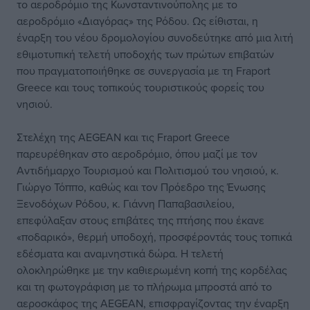
το αεροδρόμιο της Κωνσταντινούπολης με το
αεροδρόμιο «Διαγόρας» της Ρόδου. Ως είθισται, η
έναρξη του νέου δρομολογίου συνοδεύτηκε από μια λιτή
εθιμοτυπική τελετή υποδοχής των πρώτων επιβατών
που πραγματοποιήθηκε σε συνεργασία με τη Fraport
Greece και τους τοπικούς τουριστικούς φορείς του
νησιού.
Στελέχη της AEGEAN και τις Fraport Greece
παρευρέθηκαν στο αεροδρόμιο, όπου μαζί με τον
Αντιδήμαρχο Τουρισμού και Πολιτισμού του νησιού, κ.
Γιώργο Τόππο, καθώς και τον Πρόεδρο της Ένωσης
Ξενοδόχων Ρόδου, κ. Γιάννη Παπαβασιλείου,
επεφύλαξαν στους επιβάτες της πτήσης που έκανε
«ποδαρικό», θερμή υποδοχή, προσφέροντάς τους τοπικά
εδέσματα και αναμνηστικά δώρα. Η τελετή
ολοκληρώθηκε με την καθιερωμένη κοπή της κορδέλας
και τη φωτογράφιση με το πλήρωμα μπροστά από το
αεροσκάφος της AEGEAN, επισφραγίζοντας την έναρξη