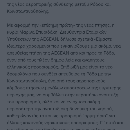
της νέας αεροπορικής σύνδεσης μεταξύ Ρόδου και
Κωνσταντινούπολης.
Με αφορμή την «επίσημη πρώτη» της νέας πτήσης, η
κυρία Μαρίνα Σπυριδάκη, Διευθύντρια Εταιρικών
Υποθέσεων της AEGEAN, δήλωσε σχετικά «Είμαστε
ιδιαίτερα χαρούμενοι που εγκαινιάζουμε μια ακόμα, νέα
απευθείας πτήση της AEGEAN από και προς τη Ρόδο,
έναν από τους πλέον δημοφιλείς και αγαπητούς
ελληνικούς προορισμούς. Επιδίωξή μας είναι το νέο
δρομολόγιο που συνδέει απευθείας τη Ρόδο με την
Κωνσταντινούπολη, ένα από τους αεροπορικούς
κόμβους πτήσεων μεγάλων αποστάσεων της ευρύτερης
περιοχής μας, να συμβάλλει στην περαιτέρω ανάπτυξη
του προορισμού, αλλά και να ενισχύσει ακόμη
περισσότερο την αναπτυξιακή δυναμική του νησιού,
καθιερώνοντάς το και ως προορισμό “ορμητήριο” για
άλλους κοντινούς νησιωτικούς προορισμούς. Γι’ αυτό και
ο σχεδιασμός του δικτύου μας τη φετινή καλοκαιρινή