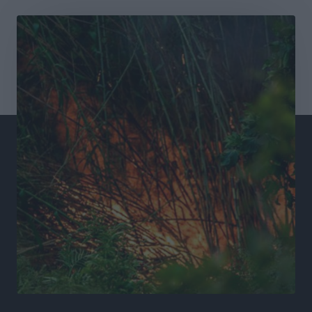
Συνελήφθησαν έξι άτομα για ηχορύπανση από
καταστήματα στο Νότιο Αιγαίο
Τοπικές Ειδήσεις
•
πριν 11 ώρες
15 Αυγούστου 2026: Πώς θα πληρωθούν όσοι
εργαστούν την αργία – Τι ισχύει για πενθήμερο,
εξαήμερο και άδειες
Ειδήσεις
•
πριν 11 ώρες
Πλούσιο πολιτιστικό πρόγραμμα τον Αύγουστο από
τον Δήμο Ρόδου
Πολιτιστικά
•
πριν 11 ώρες
Βασίλης Υψηλάντης: Ξεμπλοκάρει η έκδοση και
παραχώρηση οριστικών τίτλων κυριότητας για 224
εργατικές κατοικίες στη Ρόδο
Τοπικές Ειδήσεις
•
πριν 11 ώρες