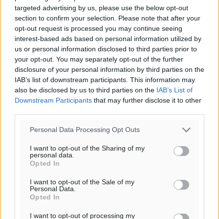
targeted advertising by us, please use the below opt-out
section to confirm your selection. Please note that after your
opt-out request is processed you may continue seeing
interest-based ads based on personal information utilized by
us or personal information disclosed to third parties prior to
your opt-out. You may separately opt-out of the further
Ροή ειδήσεων
disclosure of your personal information by third parties on the
IAB’s list of downstream participants. This information may
also be disclosed by us to third parties on the
IAB’s List of
Downstream Participants
that may further disclose it to other
Καιρός «hot – dry – windy» τις επόμενες 48 ώρες στη
third parties.
χώρα
Ειδήσεις
•
πριν 2 ώρες
Personal Data Processing Opt Outs
I want to opt-out of the Sharing of my
Δύο σχολεία της Λέρου αλλάζουν όψη με δωρεά
personal data.
Opted In
αγάπης για τα παιδιά
Τοπικές Ειδήσεις
•
πριν 3 ώρες
I want to opt-out of the Sale of my
Personal Data.
Opted In
Τουρισμός: Με θετικό πρόσημο έως τώρα η χρονιά,
παρά τα σκαμπανεβάσματα
I want to opt-out of processing my