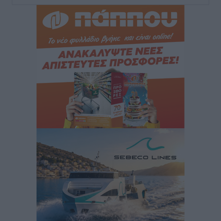
Ευ. Τουρνάς: Απέναντι σε ακραία καιρικά φαινόμενα
δεν υπάρχουν περιθώρια εφησυχασμού
Ειδήσεις
•
πριν 4 ώρες
Στον Άγιο Νικόλαο Χάλκης ανοίγει ξανά το
ανανεωμένο εκκλησιαστικό μουσείο από τη Λέσχη
Lions Χάλκης
Τοπικές Ειδήσεις
•
πριν 4 ώρες
Ρόδος: «Βουλιάζει» από τουρίστες – Πάνω από 1 εκατ.
επιβάτες και 55 κρουαζιερόπλοια
Τοπικές Ειδήσεις
•
πριν 4 ώρες
Γ’ Εθνική Κατηγορία: Οι ημερομηνίες των
αγωνιστικών της κανονικής περιόδου
Αθλητικά
•
πριν 9 ώρες
Συνελήφθησαν δύο άτομα στην Κάρπαθο για άγρα