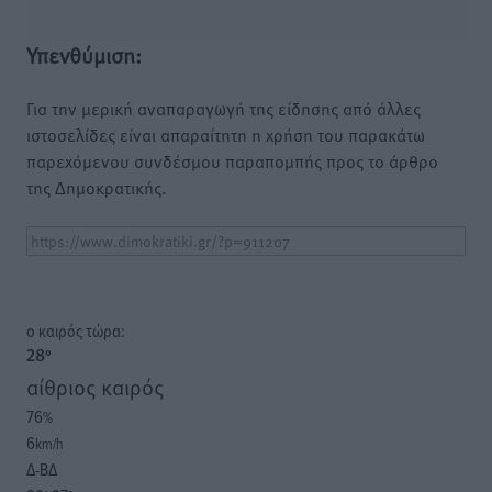
Υπενθύμιση:
Για την μερική αναπαραγωγή της είδησης από άλλες
ιστοσελίδες είναι απαραίτητη η χρήση του παρακάτω
παρεχόμενου συνδέσμου παραπομπής προς το άρθρο
της Δημοκρατικής.
o καιρός τώρα:
28
°
αίθριος καιρός
76
%
6
km/h
Δ-ΒΔ