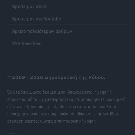
Πιλοτικό πρόγραμμα για την αντιμετώπιση του
Βρείτε μας στο X
λαγοκέφαλου σε Νότιο Αιγαίο και Κρήτη
Τοπικές Ειδήσεις
•
πριν 14 ώρες
Βρείτε μας στο Youtube
Αρχείο παλαιότερων άρθρων
Οι θαυματουργές Παναγίες της Δωδεκανήσου: Τα
προσωνύμια και οι θρύλοι
RSS Newsfeed
Ρεπορτάζ
•
πριν 14 ώρες
©
2009 - 2026 Δημοκρατική της Ρόδου.
Όλα τα δικαιώματα δεσμευμένα. Απαγορεύεται η χρήση ή
επανεκπομπή του ή η αντιγραφή του, σε οποιοδήποτε μέσο, μετά
ή άνευ επεξεργασίας, χωρίς άδεια του εκδότη. Το σύνολο του
περιεχομένου και των υπηρεσιών του dimokratiki.gr διατίθεται
στους επισκέπτες αυστηρά για προσωπική χρήση.