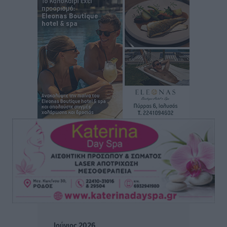
Συνεχίζεται η έξοδος του Αυγούστου – Πάνω από
34.000 αναχωρούν σήμερα μόνο από τον Πειραιά
Ειδήσεις
•
πριν 4 ώρες
Μόνιμες θέσεις στους παιδικούς σταθμούς: Οι
προϋποθέσεις, η 24μηνη εμπειρία και οι προθεσμίες
για τους δήμους
Τοπικές Ειδήσεις
•
πριν 4 ώρες
Δεύτερη πηγή εισοδήματος για τους επαγγελματίες
ψαράδες ο αλιευτικός τουρισμός
Ειδήσεις
•
πριν 4 ώρες
Μαρία Εκμεκτσίογλου: Η πίστη μου είναι το
μεγαλύτερο στήριγμα μου – Το προσκύνημα στην ιερά
Μονή Πανορμίτη
Τοπικές Ειδήσεις
•
πριν 4 ώρες
Ιούνιος 2026