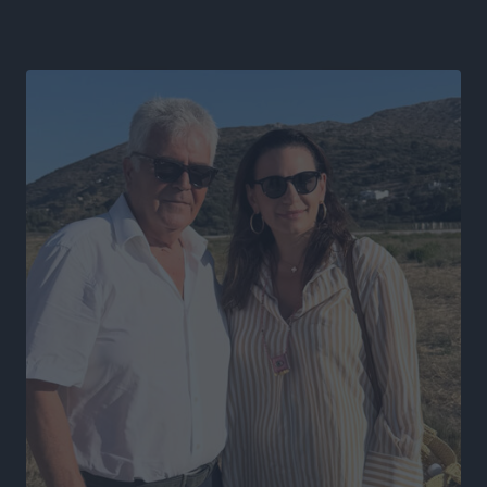
Τοπικές Ειδήσεις
•
πριν 6 ώρες
Καιρός «hot – dry – windy» τις επόμενες 48 ώρες στη
χώρα
Ειδήσεις
•
πριν 19 ώρες
Δύο σχολεία της Λέρου αλλάζουν όψη με δωρεά
αγάπης για τα παιδιά
Τοπικές Ειδήσεις
•
πριν 19 ώρες
Τουρισμός: Με θετικό πρόσημο έως τώρα η χρονιά,
παρά τα σκαμπανεβάσματα
Ειδήσεις
•
πριν 19 ώρες
Χαρ. Ναβροζίδης στον RV «Σε τρία χρόνια θα είμαστε
η πιο ψηφιακή Περιφέρεια της χώρας» Δημοπρατείται
το έργο ψηφιακού μετασχηματισμού
Τοπικές Ειδήσεις
•
πριν 19 ώρες