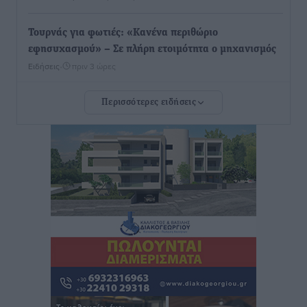
Τουρνάς για φωτιές: «Κανένα περιθώριο
εφησυχασμού» – Σε πλήρη ετοιμότητα ο μηχανισμός
Ειδήσεις
•
πριν 3 ώρες
Περισσότερες ειδήσεις
Καιρός: Επιμένουν οι υψηλές θερμοκρασίες – Ισχυρά
μελτέμια έως 9 μποφόρ, σε «Red Code» 6 περιοχές
Τοπικές Ειδήσεις
•
πριν 3 ώρες
Τα φοιτητικά ενοίκια «τινάζουν στον αέρα» τους
οικογενειακούς προϋπολογισμούς
Ειδήσεις
•
πριν 4 ώρες
Δύο νέοι ξενώνες παραδόθηκαν στις Ένοπλες
Δυνάμεις στη νήσο Ρω
Τοπικές Ειδήσεις
•
πριν 4 ώρες