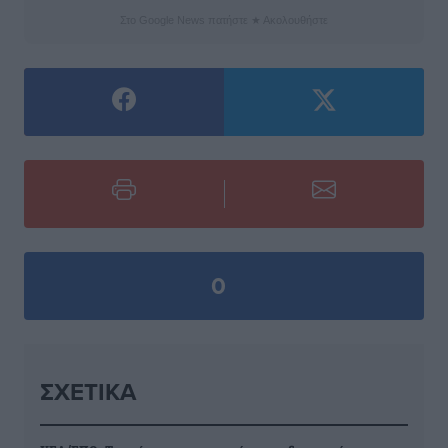
Στο Google News πατήστε ★ Ακολουθήστε
0
ΣΧΕΤΙΚΆ