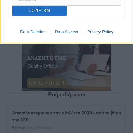
CONFIRM
Data Deletion
Data Access
Privacy Policy
Ροή ειδήσεων
Αποκαλυπτήρια για την «Ατζέντα 2030» από το βήμα
της ΔΕΘ
Ειδήσεις
•
πριν 14 λεπτά