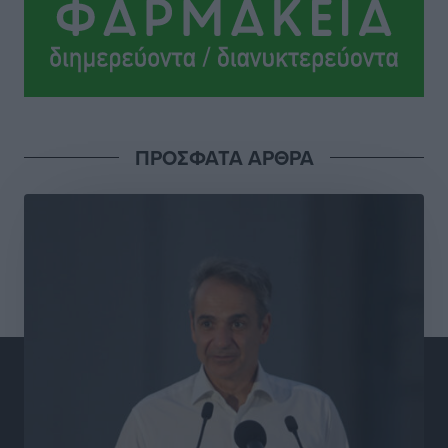
Γιάννης Βασιλάκης: «Η Πρωτοβάθμια Φροντίδα
Υγείας πρέπει να φτάνει σε κάθε γωνιά – Ενισχύουμε
τις δομές, δεν τις αποδυναμώνουμε»
Συνεντεύξεις
•
πριν 6 ώρες
Ιδρυμα Ωνάση: Το όραμα πίσω από τα δύο νέα
ΠΡΟΣΦΑΤΑ ΑΡΘΡΑ
σχολεία της Ρόδου
Συνεντεύξεις
•
πριν 6 ώρες
Μιχάλης Χουρδάκης: «Η χώρα χρειάζεται μια
αξιόπιστη εναλλακτική κυβερνητική πρόταση»
Συνεντεύξεις
•
πριν 6 ώρες
Σεβ. Μητροπολίτης Ρόδου κ. Κύριλλος: «Ο Αύγουστος
είναι ο μήνας της Παναγίας και η Θεία Λειτουργία η
καρδιά της ζωής της Εκκλησίας»
Συνεντεύξεις
•
πριν 6 ώρες