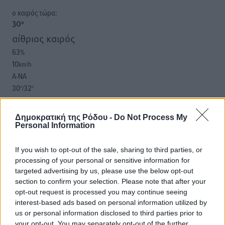
o καιρός τώρα:
30
°
αίθριος καιρός
63
%
10
km/h
Α-ΝΑ
30
32
°/
°
06:19
20:05
Δημοκρατική της Ρόδου -
Do Not Process My
πρόγνωση:
Personal Information
32
°
ΔΕ
If you wish to opt-out of the sale, sharing to third parties, or
29
°
processing of your personal or sensitive information for
targeted advertising by us, please use the below opt-out
ΤΡ
section to confirm your selection. Please note that after your
29
°
opt-out request is processed you may continue seeing
ΤΕ
interest-based ads based on personal information utilized by
29
°
us or personal information disclosed to third parties prior to
ΠΕ
your opt-out. You may separately opt-out of the further