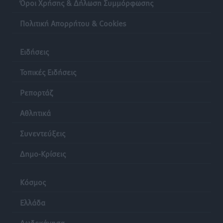
Lions Χάλκης
Όροι Χρήσης & Δήλωση Συμμόρφωσης
Τοπικές Ειδήσεις
•
πριν 20 ώρες
Πολιτική Απορρήτου & Cookies
Ρόδος: «Βουλιάζει» από τουρίστες – Πάνω από 1 εκατ.
Ειδήσεις
επιβάτες και 55 κρουαζιερόπλοια
Τοπικές Ειδήσεις
•
πριν 20 ώρες
Τοπικές Ειδήσεις
Ρεπορτάζ
Αθλητικά
Συνεντεύξεις
Δημο-Κρίσεις
Κόσμος
Ελλάδα
Δωδεκάνησα