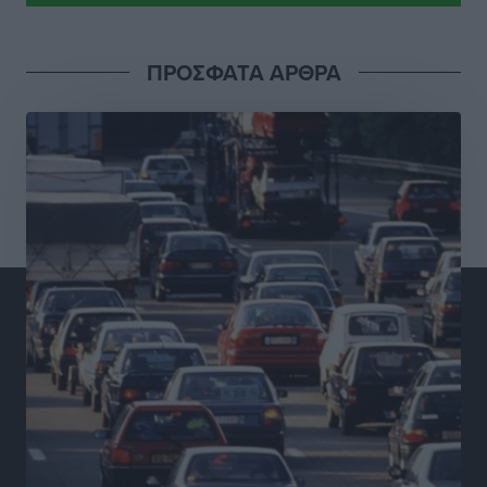
Χειρουργικές ομάδες στην Κάλυμνο: Το νέο μοντέλο
του ΕΣΥ φέρνει τις επεμβάσεις κοντά στους νησιώτες
Ρεπορτάζ
•
πριν 3 ώρες
ΠΡΟΣΦΑΤΑ ΑΡΘΡΑ
Οι χειροπέδες στην Πάρο έδεσαν τα χέρια όλης της
Αυτοδιοίκησης
Δημο-Κρίσεις
•
πριν 3 ώρες
Δωρεάν τριήμερη κτηνιατρική δράση στη Μεγίστη,
από τη Λέσχη Lions Καστελλορίζου
Ρεπορτάζ
•
πριν 3 ώρες
Στη Ρόδο σήμερα ο Υπουργός Υγείας Άδωνις
Γεωργιάδης
Τοπικές Ειδήσεις
•
πριν 3 ώρες
Η φωτιά είναι στην Πάρο αλλά ο καπνός φτάνει στη
Ρόδο