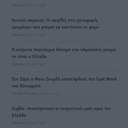
Ειδήσεις
•
πριν 1 ώρα
Γονικές παροχές: Οι παγίδες στις μεταφορές
χρημάτων που μπορεί να κοστίσουν σε φόρο
Ειδήσεις
•
πριν 1 ώρα
Η επόμενη παγκόσμια δύναμη στα υδροπλάνα μπορεί
να είναι η Ελλάδα
Ειδήσεις
•
πριν 1 ώρα
Στη Σύμη η Φαίη Σκορδά επισκέφθηκε την Ιερά Μονή
του Πανορμίτη
Τοπικές Ειδήσεις
•
πριν 1 ώρα
Σερβία: Ανακάμπτουν οι τουριστικές ροές προς την
Ελλάδα
Ειδήσεις
•
πριν 1 ώρα