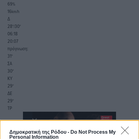
69
%
16
km/h
Δ
28
30
°/
°
06:18
20:07
πρόγνωση:
31
°
ΣΑ
30
°
ΚΥ
29
°
ΔΕ
29
°
ΤΡ
Δημοκρατική της Ρόδου -
Do Not Process My
Personal Information