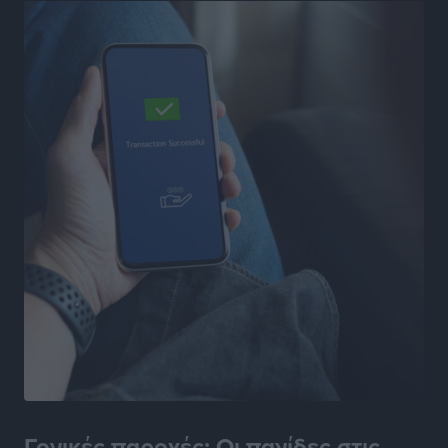
5χρονο παιδί
Τοπικές Ειδήσεις
•
πριν 17 ώρες
“Η Ευρώπη αντιμετώπιζε το προσφυγικό σαν ταινία
τρόμου” – Η συγκλονιστική μαρτυρία της Χαρούλας
Γιασιράνη στον RV για τα γεγονότα που οδήγησαν στο
Σύμφωνο της Λέρου
Τοπικές Ειδήσεις
•
πριν 17 ώρες
Συναυλία με τον Γιάννη Κότσιρα στις 21 Αυγούστου
Πολιτιστικά
•
πριν 18 ώρες
Έκτακτη συνεδρίαση της Δημοτικής Επιτροπής Ρόδου
αύριο Παρασκευή 7 Αυγούστου
Τοπικές Ειδήσεις
•
πριν 18 ώρες
ΑΕΡΑ: Δεν σταματάει να ενισχύεται, νέο απόκτημα ο
Γονικές παροχές: Οι παγίδες στις