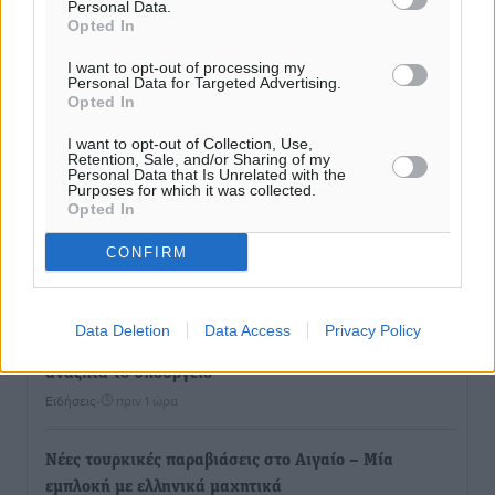
Personal Data.
Opted In
I want to opt-out of processing my
Personal Data for Targeted Advertising.
Opted In
I want to opt-out of Collection, Use,
Retention, Sale, and/or Sharing of my
Personal Data that Is Unrelated with the
Purposes for which it was collected.
Opted In
Ροή ειδήσεων
CONFIRM
«Στέρεψε» η αγορά από πινακίδες κυκλοφορίας:
Data Deletion
Data Access
Privacy Policy
Χιλιάδες αυτοκίνητα παραμένουν αταξινόμητα – Λύση
αναζητά το υπουργείο
Ειδήσεις
•
πριν 1 ώρα
Νέες τουρκικές παραβιάσεις στο Αιγαίο – Μία
εμπλοκή με ελληνικά μαχητικά