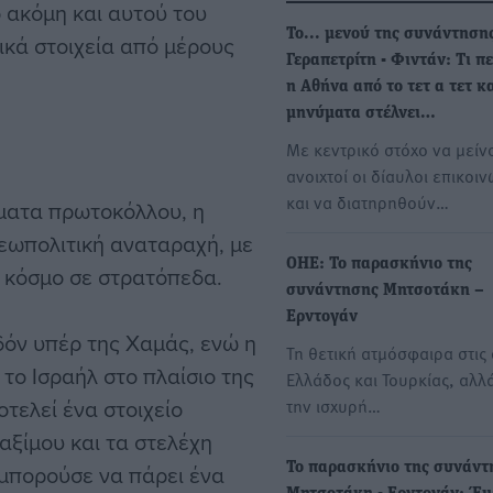
ακόμη και αυτού του
Το... μενού της συνάντηση
ικά στοιχεία από μέρους
Γεραπετρίτη - Φιντάν: Τι π
η Αθήνα από το τετ α τετ κ
μηνύματα στέλνει…
Με κεντρικό στόχο να μείν
ανοιχτοί οι δίαυλοι επικοιν
και να διατηρηθούν…
ήματα πρωτοκόλλου, η
γεωπολιτική αναταραχή, με
ΟΗΕ: Το παρασκήνιο της
ν κόσμο σε στρατόπεδα.
συνάντησης Μητσοτάκη –
Ερντογάν
δόν υπέρ της Χαμάς, ενώ η
Τη θετική ατμόσφαιρα στις 
 το Ισραήλ στο πλαίσιο της
Ελλάδος και Τουρκίας, αλλά
τελεί ένα στοιχείο
την ισχυρή…
αξίμου και τα στελέχη
μπορούσε να πάρει ένα
Το παρασκήνιο της συνάντ