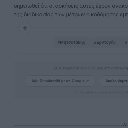
σημειωθεί ότι οι ασκήσεις αυτές έχουν ανακ
της διαδικασίας των μέτρων οικοδόμησης εμ
#Μητσοτάκης
#Ερντογάν
#
Δείτε περισσότερα άρθρα μας στα αποτελέσ
Add Dimokratiki.gr on Google ↗
Ακολουθήστ
Στο Google News πατήστε ★ Ακολουθ
Δ