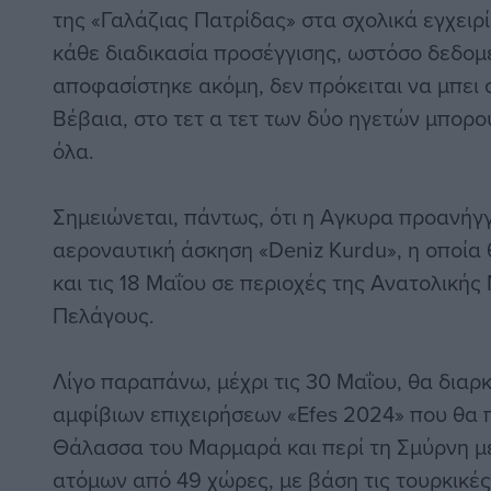
της «Γαλάζιας Πατρίδας» στα σχολικά εγχειρί
κάθε διαδικασία προσέγγισης, ωστόσο δεδομέ
αποφασίστηκε ακόμη, δεν πρόκειται να μπει 
Βέβαια, στο τετ α τετ των δύο ηγετών μπορ
όλα.
Σημειώνεται, πάντως, ότι η Αγκυρα προανήγγ
αεροναυτική άσκηση «Deniz Kurdu», η οποία θ
και τις 18 Μαΐου σε περιοχές της Ανατολικής
Πελάγους.
Λίγο παραπάνω, μέχρι τις 30 Μαΐου, θα διαρ
αμφίβιων επιχειρήσεων «Efes 2024» που θα 
Θάλασσα του Μαρμαρά και περί τη Σμύρνη με
ατόμων από 49 χώρες, με βάση τις τουρκικές