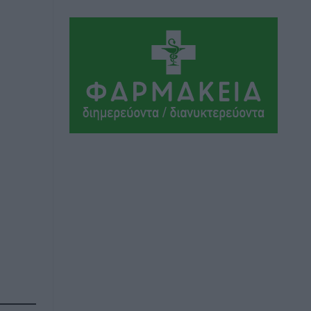
Αθλητικά
•
πριν 9 ώρες
Συνελήφθη 37χρονη στη Ρόδο γιατί
είχε αφήσει τα τρία ανήλικα παιδιά της
χωρίς επιτήρηση
Τοπικές Ειδήσεις
•
πριν 9 ώρες
Σταυρός Καλυθιών: Απέκτησε την
Φωτεινή Πιζάνια
Αθλητικά
•
πριν 10 ώρες
Το Yucatan Show έρχεται στη Ρόδο με
τον Frankie Lluc
Πολιτιστικά
•
πριν 10 ώρες
Σι Τζέι Χάρις: «Να πανηγυρίσουμε
πολλές νίκες μαζί»