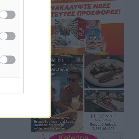
Τοπικές Ειδήσεις
•
πριν 7 ώρες
Iατρικός Σύλλογος Ροδου προς Α.
Γεωργιάδη: Στρατηγικές Προτάσεις για
την Ενίσχυση της Δημόσιας Υγείας στη
Νησιωτική Ελλάδα και στα
Νοσοκομεία της Γ΄ Ζώνης
Τοπικές Ειδήσεις
•
πριν 7 ώρες
Πάνθηρες: Ξεκίνησαν αισιόδοξοι για
την παρθενική “πτήση” τους
Αθλητικά
•
πριν 7 ώρες
Άρης Αρχαγγέλου: Στο πλευρό του
άτυχου Ιάκωβου Θωμά
Αθλητικά
•
πριν 7 ώρες