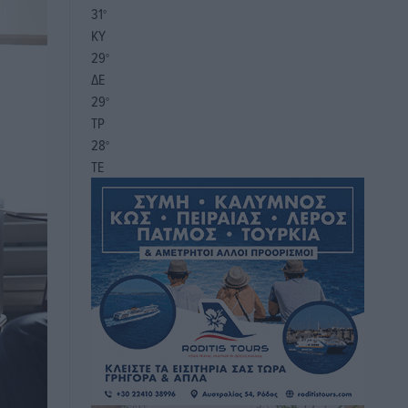
31
°
ΚΥ
29
°
ΔΕ
29
°
ΤΡ
28
°
ΤΕ