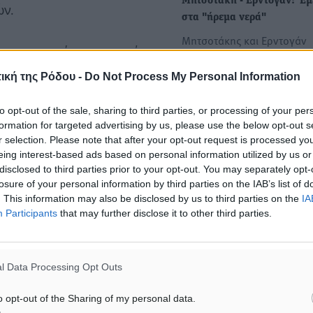
Μητσοτάκη - Ερντογάν: Έμ
ών.
στα "ήρεμα νερά"
Μητσοτάκης και Ερντογάν
ις κατηγορίες του κατά
επαναβεβαίωσαν για μία α
 «γενοκτονία που
φορά ότι έχουν την διάθε
ική της Ρόδου -
Do Not Process My Personal Information
ζα». Ο κ. Ερντογάν,
δηλώνουν στα αμερικανικά
to opt-out of the sale, sharing to third parties, or processing of your per
Συμφώνησαν ότι …διαφωνο
formation for targeted advertising by us, please use the below opt-out s
Αποτίμηση της συνάντηση
ι «μόνο και μόνο επειδή
r selection. Please note that after your opt-out request is processed y
Μητσοτάκη - Ερντογάν
θηγητές απολύονται και
eing interest-based ads based on personal information utilized by us or
• Ο οθωμανολόγος Δ.
disclosed to third parties prior to your opt-out. You may separately opt-
losure of your personal information by third parties on the IAB’s list of
Σταθακόπουλος και οι διεθ
. This information may also be disclosed by us to third parties on the
IA
Ελ. Φτακλάκη και Β.…
Participants
that may further disclose it to other third parties.
 ενδεχομένως να υπογραφεί
σία, οικονομική
ίχαν γίνει προϊόν
l Data Processing Opt Outs
o opt-out of the Sharing of my personal data.