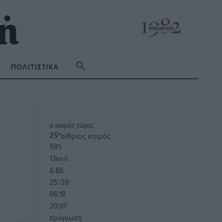
ΠΟΛΙΤΙΣΤΙΚΆ
o καιρός τώρα:
αίθριος καιρός
25
°
59
%
13
km/h
Δ-ΒΔ
25
26
°/
°
06:18
20:07
πρόγνωση: