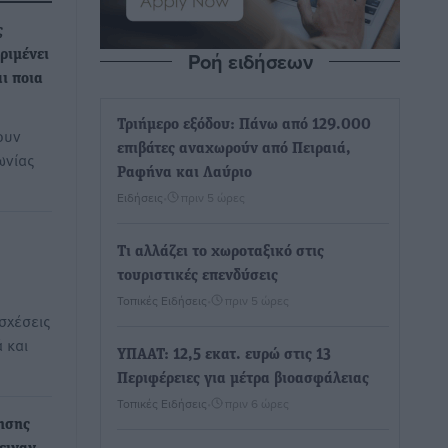
ς
Ροή ειδήσεων
εριμένει
αι ποια
Τριήμερο εξόδου: Πάνω από 129.000
ουν
επιβάτες αναχωρούν από Πειραιά,
ωνίας
Ραφήνα και Λαύριο
Ειδήσεις
•
πριν 5 ώρες
Τι αλλάζει το χωροταξικό στις
τουριστικές επενδύσεις
Τοπικές Ειδήσεις
•
πριν 5 ώρες
σχέσεις
 και
ΥΠΑΑΤ: 12,5 εκατ. ευρώ στις 13
Περιφέρειες για μέτρα βιοασφάλειας
Τοπικές Ειδήσεις
•
πριν 6 ώρες
ησης