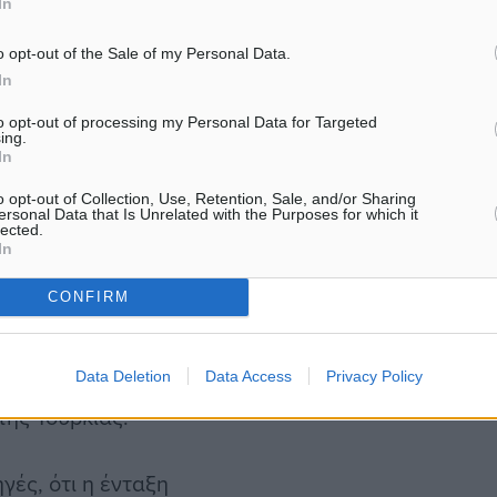
In
ι συζητήσεων (πολιτικός
ς, αν οι συνθήκες είναι
o opt-out of the Sale of my Personal Data.
τικό θέμα, δηλαδή η
In
to opt-out of processing my Personal Data for Targeted
ing.
In
άθυρο» για ακόμη δύο
o opt-out of Collection, Use, Retention, Sale, and/or Sharing
άσιγκτον και, ενδεχομένως,
ersonal Data that Is Unrelated with the Purposes for which it
lected.
ΗΕ. Ενδιαμέσως θα πρέπει
In
τικού διαλόγου.
CONFIRM
 την ατμόσφαιρα ζητήματα
Data Deletion
Data Access
Privacy Policy
εις για ένταξη της
της Τουρκίας.
ές, ότι η ένταξη