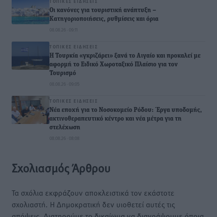
ΤΟΠΙΚΈΣ ΕΙΔΉΣΕΙΣ
Οι κανόνες για τουριστική ανάπτυξη –
Κατηγοριοποιήσεις, ρυθμίσεις και όρια
08.08.26 · 09:11
ΤΟΠΙΚΈΣ ΕΙΔΉΣΕΙΣ
Η Τουρκία «γκριζάρει» ξανά το Αιγαίο και προκαλεί με
αφορμή το Ειδικό Χωροταξικό Πλαίσιο για τον
Τουρισμό
08.08.26 · 09:05
ΤΟΠΙΚΈΣ ΕΙΔΉΣΕΙΣ
Νέα εποχή για το Νοσοκομείο Ρόδου: Έργα υποδομής,
ακτινοθεραπευτικό κέντρο και νέα μέτρα για τη
στελέχωση
08.08.26 · 08:08
Σχολιασμός Άρθρου
Τα σχόλια εκφράζουν αποκλειστικά τον εκάστοτε
σχολιαστή. Η Δημοκρατική δεν υιοθετεί αυτές τις
απόψεις. Διατηρούμε το δικαίωμα να διαγράψουμε όποια