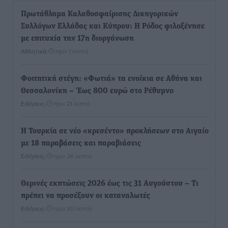
Πρωτάθλημα Καλαθοσφαίρισης Δικηγορικών
Συλλόγων Ελλάδας και Κύπρου: Η Ρόδος φιλοξένησε
με επιτυχία την 17η διοργάνωση
Αθλητικά
•
πριν 1 λεπτό
Φοιτητική στέγη: «Φωτιά» τα ενοίκια σε Αθήνα και
Θεσσαλονίκη – Έως 800 ευρώ στο Ρέθυμνο
Ειδήσεις
•
πριν 21 λεπτά
Η Τουρκία σε νέο «κρεσέντο» προκλήσεων στο Αιγαίο
με 18 παραβάσεις και παραβιάσεις
Ειδήσεις
•
πριν 26 λεπτά
Θερινές εκπτώσεις 2026 έως τις 31 Αυγούστου – Τι
πρέπει να προσέξουν οι καταναλωτές
Ειδήσεις
•
πριν 30 λεπτά