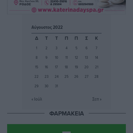
Προσωρινά κρατούμενος ο 59χρονος που συνελήφθη
με περισσότερο από 1,3 κιλό κοκαΐνης στη Ρόδο
Τοπικές Ειδήσεις
•
πριν 2 ώρες
Αύγουστος 2022
Δεκατέσσερα ονόματα στο τραπέζι για το ψηφοδέλτιο
Δ
Τ
Τ
Π
Π
Σ
Κ
του ΠΑΣΟΚ στα Δωδεκάνησα
1
2
3
4
5
6
7
Τοπικές Ειδήσεις
•
πριν 2 ώρες
8
9
10
11
12
13
14
Πιλοτικό πρόγραμμα για την αντιμετώπιση του
15
16
17
18
19
20
21
λαγοκέφαλου σε Νότιο Αιγαίο και Κρήτη
22
23
24
25
26
27
28
Τοπικές Ειδήσεις
•
πριν 2 ώρες
29
30
31
Οι θαυματουργές Παναγίες της Δωδεκανήσου: Τα
« Ιούλ
Σεπ »
προσωνύμια και οι θρύλοι
Ρεπορτάζ
•
πριν 2 ώρες
ΦΑΡΜΑΚΕΙΑ
Τριήμερο εξόδου: Πάνω από 129.000 επιβάτες