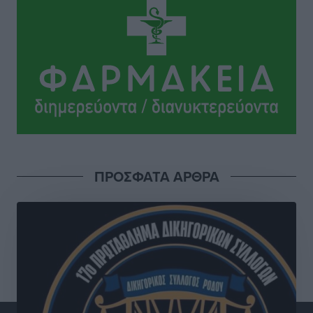
αναχωρούν από Πειραιά, Ραφήνα και Λαύριο
Ειδήσεις
•
πριν 15 ώρες
Τι αλλάζει το χωροταξικό στις τουριστικές επενδύσεις
Τοπικές Ειδήσεις
•
πριν 15 ώρες
ΥΠΑΑΤ: 12,5 εκατ. ευρώ στις 13 Περιφέρειες για μέτρα
βιοασφάλειας
Τοπικές Ειδήσεις
•
πριν 16 ώρες
ΠΡΟΣΦΑΤΑ ΑΡΘΡΑ
Ποιοι φοιτητές μπορούν να λάβουν ενίσχυση για
στέγη έως 2.500 ευρώ
Ειδήσεις
•
πριν 16 ώρες
«Γιατί οι Τούρκοι συρρέουν στα ελληνικά νησιά»:
Τουρκική εφημερίδα εξηγεί τους λόγους που οι
γείτονες προτιμούν την Ελλάδα για διακοπές
Τοπικές Ειδήσεις
•
πριν 16 ώρες