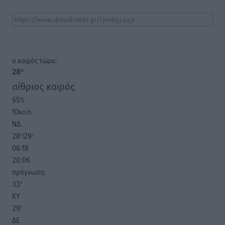
o καιρός τώρα:
28
°
αίθριος καιρός
65
%
10
km/h
ΝΔ
28
29
°/
°
06:18
20:06
πρόγνωση:
33
°
ΚΥ
29
°
ΔΕ