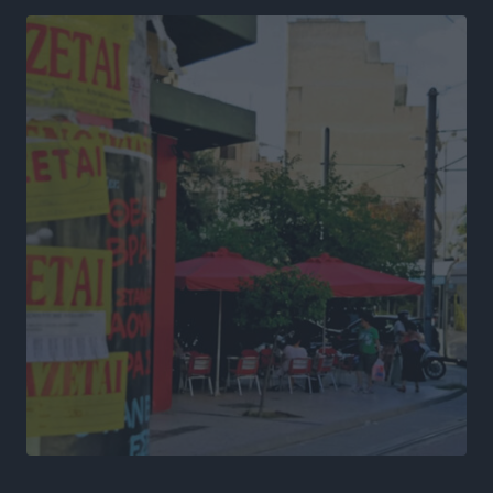
“πτήση” τους
Αθλητικά
•
πριν 17 ώρες
Άρης Αρχαγγέλου: Στο πλευρό του άτυχου Ιάκωβου
Θωμά
Αθλητικά
•
πριν 17 ώρες
Φοίβος: Η μεγάλη επιστροφή του Μπρένο Σαλβατιέρα
Αθλητικά
•
πριν 17 ώρες
Κλεάνθης: Έτοιμες οι κάρτες διαρκείας της νέας
σεζόν
Αθλητικά
•
πριν 17 ώρες
Ατρόμητος Διμυλιάς: Ο Μαργαρίτης και μία
αδιαπραγμάτευτη φιλοσοφία
Αθλητικά
•
πριν 17 ώρες