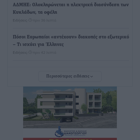
ΑΔΜΗΕ: Ολοκληρώνεται η ηλεκτρική διασύνδεση των
Κυκλάδων, τα οφέλη
Ειδήσεις
•
πριν 36 λεπτά
Πόσοι Ευρωπαίοι «αντέχουν» διακοπές στο εξωτερικό
– Τι ισχύει για Έλληνες
Ειδήσεις
•
πριν 42 λεπτά
Βούλγαροι τουρίστες: Λιγότερες διανυκτερεύσεις
Περισσότερες ειδήσεις
στην Ελλάδα, αλλά 18% υψηλότερη δαπάνη ανά
διανυκτέρευση
Ειδήσεις
•
πριν 47 λεπτά
Βέλγοι τουρίστες: Στα 547,9 εκατ. ευρώ οι εισπράξεις
για την Ελλάδα
Ειδήσεις
•
πριν 50 λεπτά