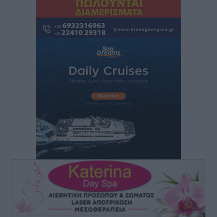
Οι κανόνες για τουριστική ανάπτυξη –
Κατηγοριοποιήσεις, ρυθμίσεις και όρια
Τοπικές Ειδήσεις
•
πριν 50 λεπτά
Η Τουρκία «γκριζάρει» ξανά το Αιγαίο και προκαλεί
με αφορμή το Ειδικό Χωροταξικό Πλαίσιο για τον
Τουρισμό
Τοπικές Ειδήσεις
•
πριν 57 λεπτά
Νέα εποχή για το Νοσοκομείο Ρόδου: Έργα υποδομής,
ακτινοθεραπευτικό κέντρο και νέα μέτρα για τη
στελέχωση
Τοπικές Ειδήσεις
•
πριν 2 ώρες
Στη Δημοτική Επιτροπή η Ροδιακή Έπαυλη και το
Δίκτυο ΑμεΑ στη Μεσαιωνική Πόλη
Ρεπορτάζ
•
πριν 2 ώρες