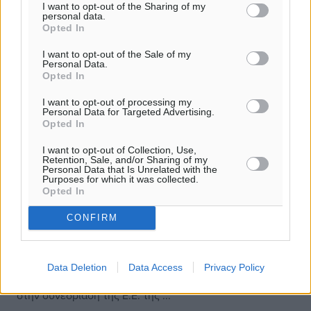
I want to opt-out of the Sharing of my
personal data.
Opted In
I want to opt-out of the Sale of my
Personal Data.
Opted In
I want to opt-out of processing my
Personal Data for Targeted Advertising.
Opted In
I want to opt-out of Collection, Use,
Retention, Sale, and/or Sharing of my
Personal Data that Is Unrelated with the
Purposes for which it was collected.
Opted In
ΕΠΟ: Στις 2 Οκτωβρίου η σέντρα της Γ’
CONFIRM
Εθνικής Κατηγορίας
Την Κυριακή 2 Οκτωβρίου θα γίνει η πρεμιέρα του
πρωταθλήματος της Γ’ Εθνικής Κατηγορίας για την
Data Deletion
Data Access
Privacy Policy
αγωνιστική περίοδο 2022-2023, όπως αποφασίστηκε
στην συνεδρίαση της Ε.Ε. της ...