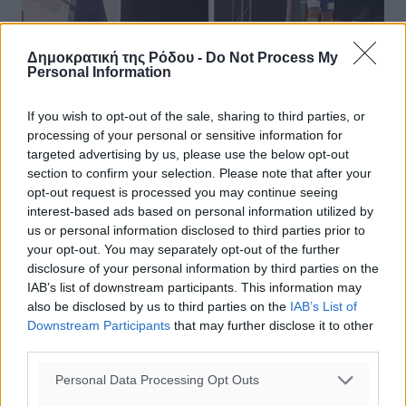
Δημοκρατική της Ρόδου -
Do Not Process My
Personal Information
If you wish to opt-out of the sale, sharing to third parties, or
Ευρωπαϊκό Πρωτάθλημα άρσης βαρών
processing of your personal or sensitive information for
U15: Εξαιρετική εμφάνιση και 8η θέση
targeted advertising by us, please use the below opt-out
section to confirm your selection. Please note that after your
για τον Παναγιώτη Σπύρου
opt-out request is processed you may continue seeing
interest-based ads based on personal information utilized by
Με τον καλύτερο τρόπο ξεκίνησε το Ευρωπαϊκό
us or personal information disclosed to third parties prior to
Πρωτάθλημα άρσης βαρών Παίδων- Κορασίδων για την
your opt-out. You may separately opt-out of the further
χώρα μας. Στην πρώτη ημέρα της διοργάνωσης που
disclosure of your personal information by third parties on the
φιλοξενείται στην πόλη Ραζίν της ...
IAB’s list of downstream participants. This information may
also be disclosed by us to third parties on the
IAB’s List of
11.08.22, 15:56
Downstream Participants
that may further disclose it to other
third parties.
Personal Data Processing Opt Outs