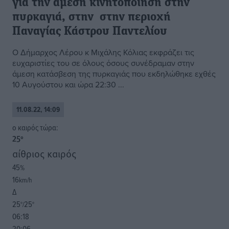
για την άμεση κινητοποίηση στην
πυρκαγιά, στην στην περιοχή
Παναγίας Κάστρου Παντελίου
Ο Δήμαρχος Λέρου κ Μιχάλης Κόλιας εκφράζει τις
ευχαριστίες του σε όλους όσους συνέδραμαν στην
άμεση κατάσβεση της πυρκαγιάς που εκδηλώθηκε εχθές
10 Αυγούστου και ώρα 22:30 ...
11.08.22, 14:09
o καιρός τώρα:
25
°
αίθριος καιρός
45
%
16
km/h
Δ
25
25
°/
°
06:18
20:06