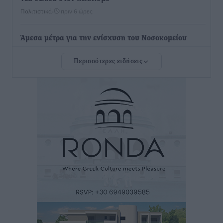
Πολιτιστικά
•
πριν 6 ώρες
Άμεσα μέτρα για την ενίσχυση του Νοσοκομείου
Ρόδου και αντιμετώπιση των ελλείψεων προσωπικού
Περισσότερες ειδήσεις
ανακοίνωσε ο Άδωνις Γεωργιάδης
Τοπικές Ειδήσεις
•
πριν 7 ώρες
Iατρικός Σύλλογος Ροδου προς Α. Γεωργιάδη:
Στρατηγικές Προτάσεις για την Ενίσχυση της
Δημόσιας Υγείας στη Νησιωτική Ελλάδα και στα
Νοσοκομεία της Γ΄ Ζώνης
Τοπικές Ειδήσεις
•
πριν 7 ώρες
Πάνθηρες: Ξεκίνησαν αισιόδοξοι για την παρθενική
“πτήση” τους
Αθλητικά
•
πριν 7 ώρες