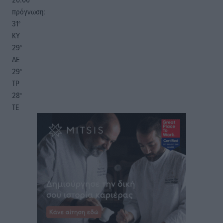
πρόγνωση:
31
°
ΚΥ
29
°
ΔΕ
29
°
ΤΡ
28
°
ΤΕ