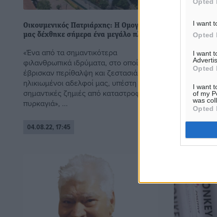
Opted 
I want t
Οικουμενικός Πατριάρχης: Η Ομογένειά
Χρηματοδότη
Opted 
μας δέχθηκε σήμερα ένα μεγάλο πλήγμα
δίνουν δουλε
«Ένα από τα σημαντικότερα
Κίνητρα θα 
I want 
Advertis
φιλανθρωπικά ιδρύματα, στο οποίο
Παιδείας στ
Opted 
έβρισκαν περίθαλψη και ζεστασιά οι
προσανατολ
ηλικιωμένοι αδελφοί μας, υπέστη
σπουδών του
I want t
σημαντικές ζημιές από καταστροφική
εξελίξεις τω
of my P
was col
πυρκαγιά», ...
Opted 
04.08.22, 17:45
04.08.22, 17: