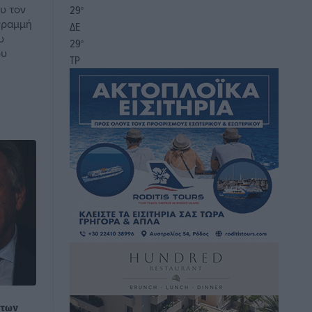
υ τον
29
°
 γραμμή
ΔΕ
υ
29
°
ου
ΤΡ
 των