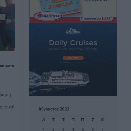
οδήγησαν στο Σύμφωνο της Λέρου
Τοπικές Ειδήσεις
•
πριν 9 ώρες
Συναυλία με τον Γιάννη Κότσιρα στις
21 Αυγούστου
Πολιτιστικά
•
πριν 9 ώρες
Έκτακτη συνεδρίαση της Δημοτικής
ν
Επιτροπής Ρόδου αύριο Παρασκευή 7
πρόσωπα
Αυγούστου
Τοπικές Ειδήσεις
•
πριν 9 ώρες
οίκηση
ΑΕΡΑ: Δεν σταματάει να ενισχύεται,
νέο απόκτημα ο Μητρόπουλος
αι αυτή
Αύγουστος 2022
Αθλητικά
•
πριν 10 ώρες
Δ
Τ
Τ
Π
Π
Σ
Κ
Κλεάνθης: Δουλειές μετά ευχαριστιών
1
2
3
4
5
6
7