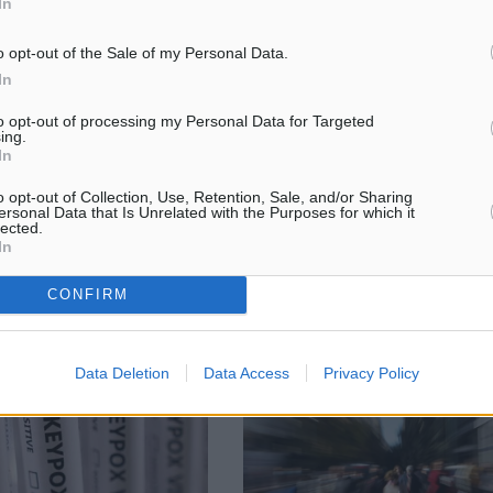
In
o opt-out of the Sale of my Personal Data.
ση των ΑΕΙ για πτυχία που
Σύγχρονος εναλλακτικός-θεματι
In
ιά
τουρισμός
δοθούν από το υπουργείο
ΤΑ ΤΕΛΕΥΤΑΙΑ χρόνια, τα τουρι
to opt-out of processing my Personal Data for Targeted
ing.
α πανεπιστήμια με στόχο να
καταλύματα βρίσκονται αντιμέτ
In
ίσουν τα προγράμματα
τη συνεχή μεταβαλλόμενη τάση
ς στις σύγχρονες
αναγκών του τουριστικού προϊό
o opt-out of Collection, Use, Retention, Sale, and/or Sharing
ν επιστημών και της ...
Για παράδειγμα, το μοντέλο ήλιος
ersonal Data that Is Unrelated with the Purposes for which it
lected.
In
04
04.08.22, 16:46
CONFIRM
Data Deletion
Data Access
Privacy Policy