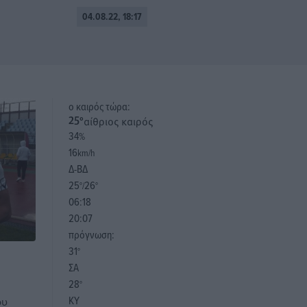
04.08.22, 18:17
o καιρός τώρα:
αίθριος καιρός
25
°
34
%
16
km/h
Δ-ΒΔ
25
26
°/
°
06:18
20:07
πρόγνωση:
31
°
ΣΑ
28
°
ΚΥ
ου