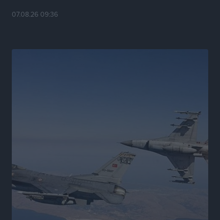
εκδήλωση για τους αυτοδιοικητικούς της Κω
07.08.26 09:36
Πολιτιστικά
•
πριν 15 ώρες
Εγκρίθηκε η ηλεκτρική διασύνδεση Ρόδου και Κω
μέσω υποβρύχιων καλωδίων με την ηπειρωτική
Ελλάδα
Τοπικές Ειδήσεις
•
πριν 15 ώρες
Νέο ανακαινισμένο δημοτικό τουριστικό γραφείο
στην Πάτμο
Τοπικές Ειδήσεις
•
πριν 16 ώρες
Οι συναντήσεις που είχε κατά την επίσκεψη του στη
Ρόδο ο Πρέσβης της Βραζιλίας στην Ελλάδα
Τοπικές Ειδήσεις
•
πριν 17 ώρες
Γερμανική αγορά: Έλλειψη προσιτών ξενοδοχείων