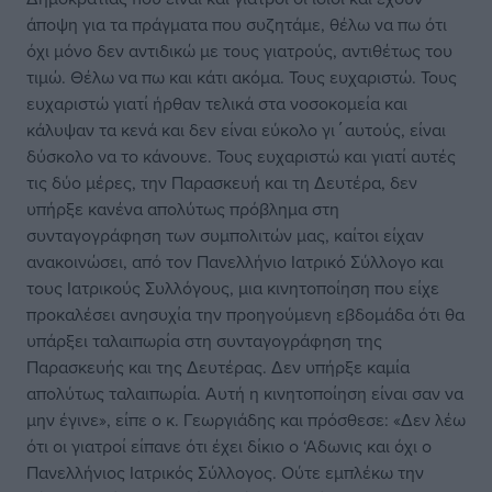
άποψη για τα πράγματα που συζητάμε, θέλω να πω ότι
όχι μόνο δεν αντιδικώ με τους γιατρούς, αντιθέτως του
τιμώ. Θέλω να πω και κάτι ακόμα. Τους ευχαριστώ. Τους
ευχαριστώ γιατί ήρθαν τελικά στα νοσοκομεία και
κάλυψαν τα κενά και δεν είναι εύκολο γι΄αυτούς, είναι
δύσκολο να το κάνουνε. Τους ευχαριστώ και γιατί αυτές
τις δύο μέρες, την Παρασκευή και τη Δευτέρα, δεν
υπήρξε κανένα απολύτως πρόβλημα στη
συνταγογράφηση των συμπολιτών μας, καίτοι είχαν
ανακοινώσει, από τον Πανελλήνιο Ιατρικό Σύλλογο και
τους Ιατρικούς Συλλόγους, μια κινητοποίηση που είχε
προκαλέσει ανησυχία την προηγούμενη εβδομάδα ότι θα
υπάρξει ταλαιπωρία στη συνταγογράφηση της
Παρασκευής και της Δευτέρας. Δεν υπήρξε καμία
απολύτως ταλαιπωρία. Αυτή η κινητοποίηση είναι σαν να
μην έγινε», είπε ο κ. Γεωργιάδης και πρόσθεσε: «Δεν λέω
ότι οι γιατροί είπανε ότι έχει δίκιο ο ‘Αδωνις και όχι ο
Πανελλήνιος Ιατρικός Σύλλογος. Ούτε εμπλέκω την