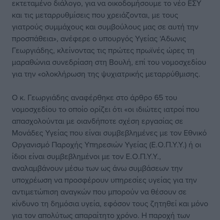
εκτεταμένο διάλογο, για να οικοδομήσουμε το νέο ΕΣΥ
και τις μεταρρυθμίσεις που χρειάζονται, με τους
γιατρούς συμμάχους και συμβούλους μας σε αυτή την
προσπάθεια», ανέφερε ο υπουργός Υγείας ‘Αδωνις
Γεωργιάδης, κλείνοντας τις πρώτες πρωϊνές ώρες τη
μαραθώνια συνεδρίαση στη Βουλή, επί του νομοσχεδίου
για την «ολοκλήρωση της ψυχιατρικής μεταρρύθμισης.
Ο κ. Γεωργιάδης αναφέρθηκε στο άρθρο 65 του
νομοσχεδίου το οποίο ορίζει ότι «οι ιδιώτες ιατροί που
απασχολούνται με οιανδήποτε σχέση εργασίας σε
Μονάδες Υγείας που είναι συμβεβλημένες με τον Εθνικό
Οργανισμό Παροχής Υπηρεσιών Υγείας (Ε.Ο.Π.Υ.Υ.) ή οι
ίδιοι είναι συμβεβλημένοι με τον Ε.Ο.Π.Υ.Υ.,
αναλαμβάνουν μέσω των ως άνω συμβάσεων την
υποχρέωση να προσφέρουν υπηρεσίες υγείας για την
αντιμετώπιση αναγκών που μπορούν να θέσουν σε
κίνδυνο τη δημόσια υγεία, εφόσον τους ζητηθεί και μόνο
για τον απολύτως απαραίτητο χρόνο. Η παροχή των