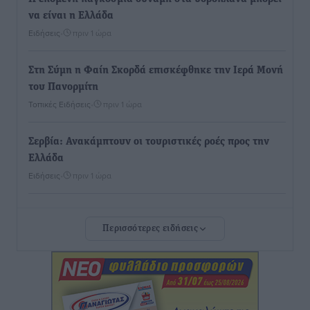
να είναι η Ελλάδα
Ειδήσεις
•
πριν 1 ώρα
Στη Σύμη η Φαίη Σκορδά επισκέφθηκε την Ιερά Μονή
του Πανορμίτη
Τοπικές Ειδήσεις
•
πριν 1 ώρα
Σερβία: Ανακάμπτουν οι τουριστικές ροές προς την
Ελλάδα
Ειδήσεις
•
πριν 1 ώρα
Διακοπές στην Κάρπαθο για τον Γιώργο Γεραπετρίτη
Περισσότερες ειδήσεις
Τοπικές Ειδήσεις
•
πριν 1 ώρα
Ρόδος: Τραυματίστηκε 53χρονος ναυτικός
Τοπικές Ειδήσεις
•
πριν 1 ώρα