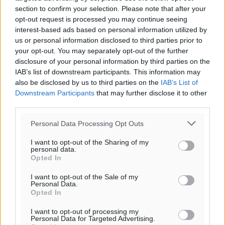
Για την μερική αναπαραγωγή της είδησης από άλλες
section to confirm your selection. Please note that after your
ιστοσελίδες είναι απαραίτητη η χρήση του παρακάτω
opt-out request is processed you may continue seeing
παρεχόμενου συνδέσμου παραπομπής προς το άρθρο
interest-based ads based on personal information utilized by
της Δημοκρατικής.
us or personal information disclosed to third parties prior to
your opt-out. You may separately opt-out of the further
disclosure of your personal information by third parties on the
IAB’s list of downstream participants. This information may
also be disclosed by us to third parties on the
IAB’s List of
Downstream Participants
that may further disclose it to other
o καιρός τώρα:
third parties.
28
°
Personal Data Processing Opt Outs
αίθριος καιρός
66
%
I want to opt-out of the Sharing of my
personal data.
11
km/h
Opted In
Δ
I want to opt-out of the Sale of my
28
29
°/
°
Personal Data.
06:18
Opted In
20:07
I want to opt-out of processing my
πρόγνωση:
Personal Data for Targeted Advertising.