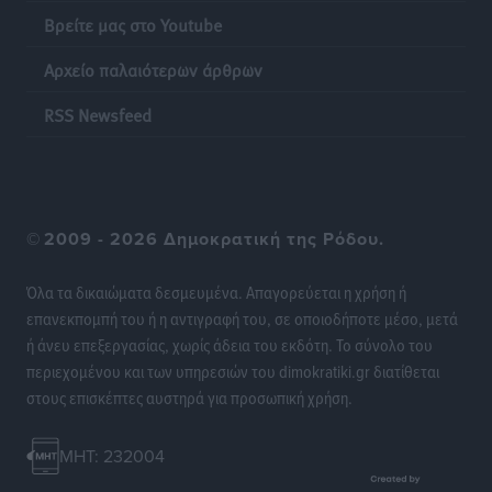
Βρείτε μας στο Youtube
Φώτης Γιαννακός στον RV: Με αυξημένες πληρότητες
η Λέρος, στόχος η επιμήκυνση της τουριστικής σεζόν
Αρχείο παλαιότερων άρθρων
στο νησί
Τοπικές Ειδήσεις
•
πριν 21 ώρες
RSS Newsfeed
Α.Σ. Ρόδος: Πρώτη… στην νέα σελίδα των «ελαφιών»
(φωτορεπορτάζ)
Αθλητικά
•
πριν 21 ώρες
©
2009 - 2026 Δημοκρατική της Ρόδου.
Στίβος: Οι βαθμολογίες των συλλόγων της
Όλα τα δικαιώματα δεσμευμένα. Απαγορεύεται η χρήση ή
Δωδεκανήσου
επανεκπομπή του ή η αντιγραφή του, σε οποιοδήποτε μέσο, μετά
Αθλητικά
•
πριν 21 ώρες
ή άνευ επεξεργασίας, χωρίς άδεια του εκδότη. Το σύνολο του
περιεχομένου και των υπηρεσιών του dimokratiki.gr διατίθεται
Νέες ταυτότητες: Ποιοι πρέπει να τις αλλάξουν άμεσα
στους επισκέπτες αυστηρά για προσωπική χρήση.
και ποιοι όχι
Ειδήσεις
•
πριν 21 ώρες
MHT: 232004