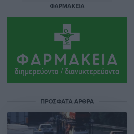
ΦΑΡΜΑΚΕΙΑ
Οικοδομική «ανάσα» στη Ρόδο: Αυξάνονται οι άδειες,
οι επεκτάσεις, οι ενεργειακές αναβαθμίσεις σε
ολόκληρο το νησί
Ειδήσεις
•
πριν 2 ώρες
Στη Ρόδο απολαμβάνει τις καλοκαιρινές της διακοπές
η Φαίη Σκορδά
Τοπικές Ειδήσεις
•
πριν 2 ώρες
Χειρουργικές ομάδες στην Κάλυμνο: Το νέο μοντέλο
του ΕΣΥ φέρνει τις επεμβάσεις κοντά στους νησιώτες
Ρεπορτάζ
•
πριν 2 ώρες
ΠΡΟΣΦΑΤΑ ΑΡΘΡΑ
Οι χειροπέδες στην Πάρο έδεσαν τα χέρια όλης της
Αυτοδιοίκησης
Δημο-Κρίσεις
•
πριν 2 ώρες