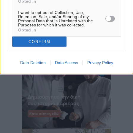
31
°
Opted In
ΣΑ
I want to opt-out of Collection, Use,
30
°
Retention, Sale, and/or Sharing of my
Personal Data that Is Unrelated with the
ΚΥ
Purposes for which it was collected.
29
°
Opted In
ΔΕ
CONFIRM
29
°
ΤΡ
Data Deletion
Data Access
Privacy Policy