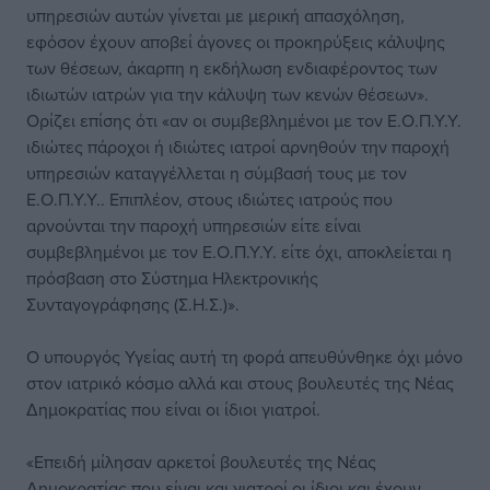
υπηρεσιών αυτών γίνεται με μερική απασχόληση,
εφόσον έχουν αποβεί άγονες οι προκηρύξεις κάλυψης
των θέσεων, άκαρπη η εκδήλωση ενδιαφέροντος των
ιδιωτών ιατρών για την κάλυψη των κενών θέσεων».
Ορίζει επίσης ότι «αν οι συμβεβλημένοι με τον Ε.Ο.Π.Υ.Υ.
ιδιώτες πάροχοι ή ιδιώτες ιατροί αρνηθούν την παροχή
υπηρεσιών καταγγέλλεται η σύμβασή τους με τον
Ε.Ο.Π.Υ.Υ.. Επιπλέον, στους ιδιώτες ιατρούς που
αρνούνται την παροχή υπηρεσιών είτε είναι
συμβεβλημένοι με τον Ε.Ο.Π.Υ.Υ. είτε όχι, αποκλείεται η
πρόσβαση στο Σύστημα Ηλεκτρονικής
Συνταγογράφησης (Σ.Η.Σ.)».
Ο υπουργός Υγείας αυτή τη φορά απευθύνθηκε όχι μόνο
στον ιατρικό κόσμο αλλά και στους βουλευτές της Νέας
Δημοκρατίας που είναι οι ίδιοι γιατροί.
«Επειδή μίλησαν αρκετοί βουλευτές της Νέας
Δημοκρατίας που είναι και γιατροί οι ίδιοι και έχουν