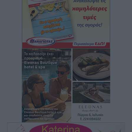
Airbnb: Αυξημένα έσοδα στο β’ τρίμηνο με «όχημα»
το Μουντιάλ
Ειδήσεις
•
πριν 1 ώρα
Ενίσχυση των υπηρεσιών υγείας στο αεροδρόμιο της
Ρόδου: «Η πολιτική βούληση είναι η ενίσχυση, όχι η
αφαίρεση»
Τοπικές Ειδήσεις
•
πριν 2 ώρες
Αρνείται τα πάντα ο 53χρονος φερόμενος ως λογιστής
και μιλά για σκευωρία γνωστών μεταξύ τους
καταγγελλόντων
Τοπικές Ειδήσεις
•
πριν 2 ώρες
Δήμος Ρόδου: Επήλθε συμβιβασμός με την οικογένεια
του θύματος του σοκαριστικού θανατηφόρου
τροχαίου του 2014
Ρεπορτάζ
•
πριν 2 ώρες