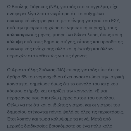
Ο Βασίλης Γιόγακας (ΝΔ), γιατρός στο επάγγελμα, είχε
αναφέρει λίγα λεπτά νωρίτερα ότι το αυξημένο
οικονομικό κίνητρο για τη μετακίνηση γιατρού του ΕΣΥ,
από την ηπειρωτική χώρα σε νησιωτική περιοχή, τους
καλοκαιρινούς μήνες, μπορεί να δώσει λύση, όπως και η
κάλυψη από τους δήμους στέγης, σίτισης και πρόσθετης
οικονομικής ενίσχυσης αλλά και η ένταξη και άλλων
περιοχών στο καθεστώς για τις άγονες.
Ο Αριστοτέλης Σπάνιας (ΝΔ) επίσης γιατρός είπε ότι το
άρθρο 65 του νομοσχεδίου έχει αναστατώσει την ιατρική
κοινότητα, σημείωσε όμως ότι το σύνολο του ιατρικού
κόσμου στήριξε και στηρίζει την κοινωνία. «Είμαι
περήφανος που αποτελώ μέρος αυτού του συνόλου.
Θέλω να πω ότι και οι ιδιώτες γιατροί και οι γιατροί του
δημοσίου στέκονται πάντα ψηλά σε όλες τις περιστάσεις.
Έτσι λοιπόν και τώρα καλύψαμε τα κενά. Μετά από
μερικές διαδικασίες βρισκόμαστε σε ένα πολύ καλό