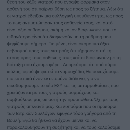
θέση του κάθε γιατρού που έγραψε φάρμακα στον
ασθενή του ότι παίρνει θέση ως προς το ζήτημα. Λέω ότι
οι γιατροί έδειξαν μια συλλογική υπευθυνότητα, ως προς
το πως αντιμετώπισαν τους ασθενείς τους, και αυτό
είναι άξιο σεβασμού, ακόμη και αν διαφωνούν, που το
πιθανότερο είναι ότι διαφωνούν με τη ρύθμιση που
ψηφίζουμε σήμερα. Για μένα, είναι ακόμα πιο άξιο
σεβασμού προς τους γιατρούς ότι τήρησαν αυτή τη
στάση προς τους ασθενείς τους καίτοι διαφωνούν με τη
διάταξη που έχουμε φέρει. Δεσμεύομαι ότι από αύριο
κιόλας, αφού ψηφιστεί το νομοσχέδιο, θα συνεχίσουμε
πιο εντατικά έναν εκτεταμένο διάλογο, για να
οικοδομήσουμε το νέο ΕΣΥ και τις μεταρρυθμίσεις που
χρειάζονται με τους γιατρούς συμμάχους και
συμβούλους μας σε αυτή την προσπάθεια. Όχι με τους
γιατρούς απέναντί μας. Και λυπούμαι που οι πρόεδροι
των Ιατρικών Συλλόγων έφυγαν τόσο γρήγορα από τη
Βουλή. Εγώ θα ήθελα να έχουν μείνει και να
παρακολουθήσουν τη συζήτηση και να τους καλούσαμε