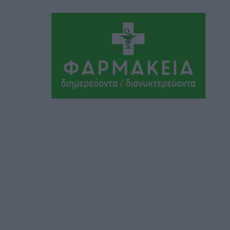
Πολιτιστικά
•
πριν 2 ώρες
Την άρση των εμποδίων για την άμεση
λειτουργία του βρεφονηπιακού
σταθμού στην Κάσο, ζητά ο Μάνος
Κόνσολας
Τοπικές Ειδήσεις
•
πριν 2 ώρες
Κλειστή αύριο βράδυ η παραλιακή οδός
στο λιμάνι της Κω
Τοπικές Ειδήσεις
•
πριν 3 ώρες
Στην ΑΑΔΕ ο Μητσοτάκης για το
myAGRO: «Είναι μια πολύ σημαντική
ημέρα για τον πρωτογενή τομέα»
Ειδήσεις
•
πριν 3 ώρες