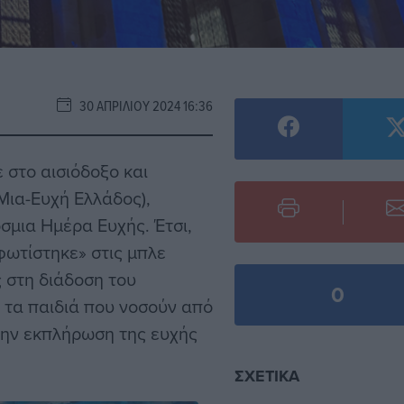
30 ΑΠΡΙΛΊΟΥ 2024 16:36
 στο αισιόδοξο και
Μια-Ευχή Ελλάδος),
σμια Ημέρα Ευχής. Έτσι,
φωτίστηκε» στις μπλε
 στη διάδοση του
0
 τα παιδιά που νοσούν από
την εκπλήρωση της ευχής
ΣΧΕΤΙΚΆ