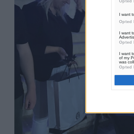
Opted 
I want t
Opted 
I want 
Advertis
Opted 
I want t
of my P
was col
Opted 