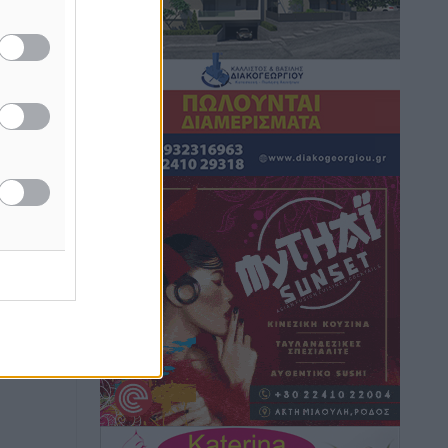
Στον Ιπποκράτη η Μαρία Βλάχου
Αθλητικά
•
πριν 1 ώρα
Οικονομική ενίσχυση για συντήρηση
στο κλειστό της Καρπάθου
Αθλητικά
•
πριν 1 ώρα
Στάθης Αντωνάς: Ένα βήμα πριν από
επαγγελματικό συμβόλαιο πυγμαχίας
με MTGP και BXGP για Ευρώπη και
Αυστραλία
Αθλητικά
•
πριν 1 ώρα
ΚΑΕ Κολοσσός: Τα… ευρωπαϊκά
εισιτήρια διαρκείας
Αθλητικά
•
πριν 1 ώρα