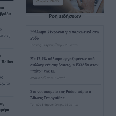
ου
Ροή ειδήσεων
 βράδυ
το
Σύλληψη 21χρονου για ναρκωτικά στη
ατο 15
Ρόδο
Τοπικές Ειδήσεις
•
πριν 23 λεπτά
ο
Με 13,1% κάλυψη εργαζομένων από
 Hellas
συλλογικές συμβάσεις, η Ελλάδα στον
“πάτο” της ΕΕ
ής
Απόψεις
•
πριν 31 λεπτά
25, το
Στο νοσοκομείο της Ρόδου αύριο ο
Άδωνις Γεωργιάδης
της
Τοπικές Ειδήσεις
•
πριν 38 λεπτά
ημέρα