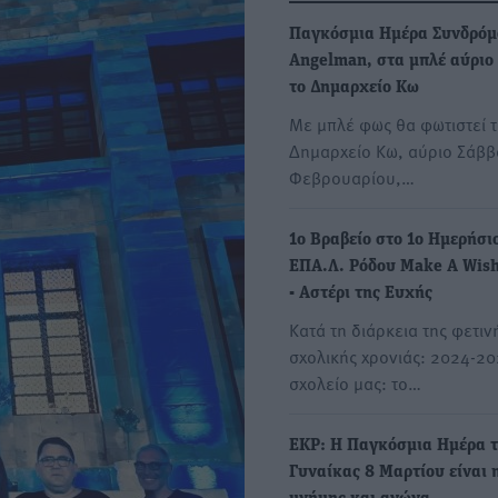
Παγκόσμια Ημέρα Συνδρόμ
Angelman, στα μπλέ αύριο
το Δημαρχείο Κω
Με μπλέ φως θα φωτιστεί 
Δημαρχείο Κω, αύριο Σάββ
Φεβρουαρίου,…
1ο Βραβείο στο 1ο Ημερήσι
ΕΠΑ.Λ. Ρόδου Make A Wish
- Αστέρι της Ευχής
Κατά τη διάρκεια της φετιν
σχολικής χρονιάς: 2024-20
σχολείο μας: το…
ΕΚΡ: Η Παγκόσμια Ημέρα 
Γυναίκας 8 Μαρτίου είναι 