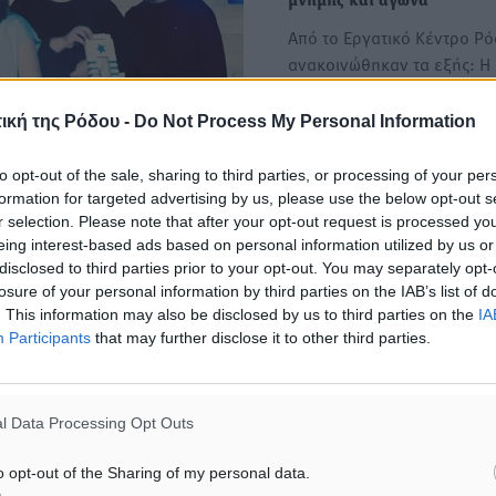
μνήμης και αγώνα
Από το Εργατικό Κέντρο Ρ
ανακοινώθηκαν τα εξής: Η
Μαρτίου, Παγκόσμια…
ική της Ρόδου -
Do Not Process My Personal Information
Ο Δήμος Ρόδου διοργάνωσε
to opt-out of the sale, sharing to third parties, or processing of your per
επιτυχία δωρεάν σεμινάριο
formation for targeted advertising by us, please use the below opt-out s
ΠρώτωνΒοηθειών στο Δημα
r selection. Please note that after your opt-out request is processed y
αντή και την οικογένειά
Με εξαιρετική επιτυχία και
eing interest-based ads based on personal information utilized by us or
ντιδήμαρχος Διοικητικών
συμμετοχή που ξεπέρασε 
disclosed to third parties prior to your opt-out. You may separately opt-
losure of your personal information by third parties on the IAB’s list of
προσδοκία πραγματοποιήθ
 εορτασμού για την
. This information may also be disclosed by us to third parties on the
IA
την…
Participants
that may further disclose it to other third parties.
l Data Processing Opt Outs
o opt-out of the Sharing of my personal data.