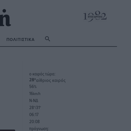
ΠΟΛΙΤΙΣΤΙΚΆ
o καιρός τώρα:
αίθριος καιρός
28
°
56
%
16
km/h
Ν-ΝΔ
28
31
°/
°
06:17
20:08
πρόγνωση: