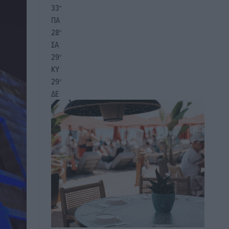
33
°
ΠΑ
28
°
ΣΑ
29
°
ΚΥ
29
°
ΔΕ