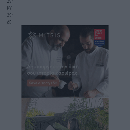
29
°
ΚΥ
29
°
ΔΕ