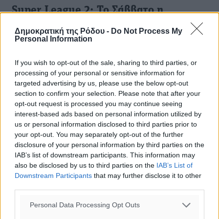
Super League 2: Το Σάββατο η
αναμέτρηση Ολυμπιακός Β’- Διαγόρας
Δημοκρατική της Ρόδου -
Do Not Process My
Personal Information
Ανακοινώθηκε από τη διοργανώτρια αρχή του
πρωταθλήματος της Super League 2 το αναλυτικό
If you wish to opt-out of the sale, sharing to third parties, or
πρόγραμμα της 6ης αγωνιστικής των play off και play out
processing of your personal or sensitive information for
του 2ου ομίλου (Νότιου) με τα ...
targeted advertising by us, please use the below opt-out
section to confirm your selection. Please note that after your
17.04.24, 15:41
opt-out request is processed you may continue seeing
interest-based ads based on personal information utilized by
us or personal information disclosed to third parties prior to
your opt-out. You may separately opt-out of the further
disclosure of your personal information by third parties on the
IAB’s list of downstream participants. This information may
also be disclosed by us to third parties on the
IAB’s List of
Downstream Participants
that may further disclose it to other
third parties.
Personal Data Processing Opt Outs