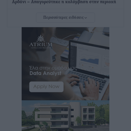
Αρδάνι – Απαγορεύτηκε η κολύμβηση στην περιοχή
Τοπικές Ειδήσεις
•
πριν 14 ώρες
Περισσότερες ειδήσεις
Τουρνάς για φωτιές: «Κανένα περιθώριο
εφησυχασμού» – Σε πλήρη ετοιμότητα ο μηχανισμός
Ειδήσεις
•
πριν 15 ώρες
Καιρός: Επιμένουν οι υψηλές θερμοκρασίες – Ισχυρά
μελτέμια έως 9 μποφόρ, σε «Red Code» 6 περιοχές
Τοπικές Ειδήσεις
•
πριν 15 ώρες
Τα φοιτητικά ενοίκια «τινάζουν στον αέρα» τους
οικογενειακούς προϋπολογισμούς
Ειδήσεις
•
πριν 16 ώρες
Δύο νέοι ξενώνες παραδόθηκαν στις Ένοπλες
Δυνάμεις στη νήσο Ρω
Τοπικές Ειδήσεις
•
πριν 16 ώρες