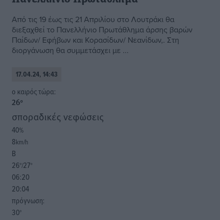
Από τις 19 έως τις 21 Απριλίου στο Λουτράκι θα
διεξαχθεί το Πανελλήνιο Πρωτάθλημα άρσης βαρών
Παίδων/ Εφήβων και Κορασίδων/ Νεανίδων,. Στη
διοργάνωση θα συμμετάσχει με ...
17.04.24, 14:43
o καιρός τώρα:
26
°
σποραδικές νεφώσεις
40
%
8
km/h
Β
26
27
°/
°
06:20
20:04
πρόγνωση:
30
°