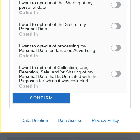
I want to opt-out of the Sharing of my
personal data.
Opted In
I want to opt-out of the Sale of my
Personal Data.
Opted In
Δυναμική η παρουσία της Περιφέρειας
I want to opt-out of processing my
Personal Data for Targeted Advertising.
Νοτίου Αιγαίου στη διεθνή διάσκεψη
Opted In
για τους ωκεανούς “Our Ocean
I want to opt-out of Collection, Use,
Conference” (OOC-9)
Retention, Sale, and/or Sharing of my
Personal Data that Is Unrelated with the
Purposes for which it was collected.
Η Ευρωπαϊκή Επιτροπή EU Mission παρέδωσε στον
Opted In
Περιφερειάρχη τη σημαία της ως μια συμβολική κίνηση
αναγνώρισης των πρωτοπόρων περιβαλλοντικών
CONFIRM
προγραμμάτων που υλοποιούνται στα ...
17.04.24, 15:00
Data Deletion
Data Access
Privacy Policy