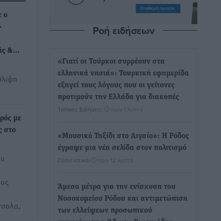
ε ο
Ροή ειδήσεων
-
κής &…
«Γιατί οι Τούρκοι συρρέουν στα
ελληνικά νησιά»: Τουρκική εφημερίδα
θλίψη
εξηγεί τους λόγους που οι γείτονες
προτιμούν την Ελλάδα για διακοπές
Τοπικές Ειδήσεις
•
πριν 1 λεπτό
τρός με
ς στο
«Μουσικό Ταξίδι στο Αιγαίο»: Η Ρόδος
έγραψε μια νέα σελίδα στον πολιτισμό
ου
Πολιτιστικά
•
πριν 12 λεπτά
ρος
Άμεσα μέτρα για την ενίσχυση του
Νοσοκομείου Ρόδου και αντιμετώπιση
νσολα,
των ελλείψεων προσωπικού