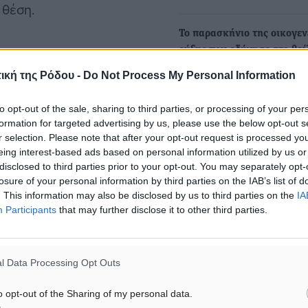
 θέση.
Το παρασκήνιο της οικογεν
ρήξης που οδήγησε στο θρί
Μόντε Σμιθ
ική της Ρόδου -
Do Not Process My Personal Information
Αγνωστες πτυχές για το θρ
που συγκλόνισε το Πανελλ
to opt-out of the sale, sharing to third parties, or processing of your per
Λεπτό προς…
formation for targeted advertising by us, please use the below opt-out s
r selection. Please note that after your opt-out request is processed y
eing interest-based ads based on personal information utilized by us or
Απολογήθηκε ο 17χρονος
disclosed to third parties prior to your opt-out. You may separately opt-
πατροκτόνος με επίκεντρο 
losure of your personal information by third parties on the IAB’s list of
ιστορικό οικογενειακής βία
. This information may also be disclosed by us to third parties on the
IA
#Πάτμος
Participants
that may further disclose it to other third parties.
• Προηγήθηκε πολύωρη κ
της μητέρας για τις συνθήκ
διαβίωσης, ενώ στη…
l Data Processing Opt Outs
ματα αναζήτησης
o opt-out of the Sharing of my personal data.
ε μας στο Google News ★ ↗