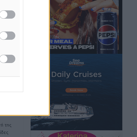
Φοίβος: Η μεγάλη επιστροφή του
Μπρένο Σαλβατιέρα
Αθλητικά
•
πριν 1 ώρα
Κλεάνθης: Έτοιμες οι κάρτες διαρκείας
της νέας σεζόν
Αθλητικά
•
πριν 1 ώρα
προς Α.
ροτάσεις
Ατρόμητος Διμυλιάς: Ο Μαργαρίτης και
όσιας
μία αδιαπραγμάτευτη φιλοσοφία
άδα και
Αθλητικά
•
πριν 1 ώρα
νης
Γ.Σ. Διαγόρας: Επέστρεψε στις
Ακαδημίες η Ειρήνη Παπαεμμανουήλ
Αθλητικά
•
πριν 2 ώρες
ή της
ΣΚΟΕ: Σαββατοκύριακο με αγώνες από
ίδες