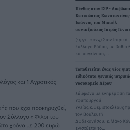
Πένθος στον ΙΣΡ - Απεβίωσ
Κωτικώστας Κωνσταντίνος
Ιωάννης του Μιχαήλ
συνταξιούχος Ιατρός Γενι
(1941 - 2024) Στον Ιατρικό
Σύλλογο Ρόδου, με βαθιά 
και συγκίνηση,…
Τοποθετείται ένας νέος για
ειδικότητα γενικής ιατρική
λόγος και 1 Αγροτικός
νοσοκομείο Λέρου
Σύμφωνα με ενημέρωση τ
Υφυπουργού
ικής που έχει προκηρυχθεί,
Υγείας,κ.Θεμιστοκλέους π
τον Βουλευτή
ον Σύλλογο « Φίλοι του
Δωδεκανήσου, κ.Μάνο Κό
ρώτο χρόνο με 200 ευρώ
ενισχύεται το…