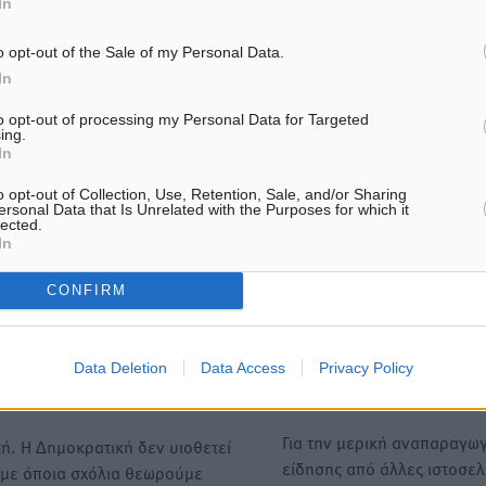
In
ήστε
o opt-out of the Sale of my Personal Data.
In
to opt-out of processing my Personal Data for Targeted
ing.
ΙΑΒΑΣΕ ΕΠΙΣΗΣ
In
o opt-out of Collection, Use, Retention, Sale, and/or Sharing
ΤΟΠΙΚΈΣ ΕΙΔΉΣΕΙΣ
ΤΟΠΙΚΈΣ ΕΙΔΉΣΕΙΣ
ersonal Data that Is Unrelated with the Purposes for which it
Άμεσα μέτρα για την ενίσχυση
Iατρικός Σύλλογος Ροδου 
lected.
του Νοσοκομείου Ρόδου και
Γεωργιάδη: Στρατηγικές Π
In
αντιμετώπιση των ελλείψεων
για την Ενίσχυση της Δημ
προσωπικού ανακοίνωσε ο
Υγείας στη Νησιωτική Ελλ
CONFIRM
Άδωνις Γεωργιάδης
στα Νοσοκομεία της Γ΄ Ζώ
7.08.26 · 17:23
07.08.26 · 17:12
Data Deletion
Data Access
Privacy Policy
Υπενθύμιση:
Για την μερική αναπαραγωγ
ή. Η Δημοκρατική δεν υιοθετεί
είδησης από άλλες ιστοσελ
υμε όποια σχόλια θεωρούμε