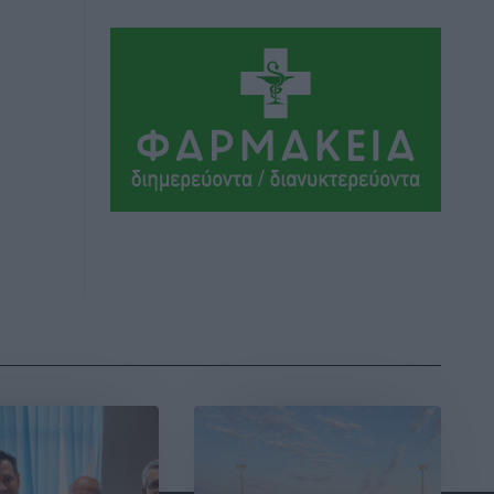
Αθλητικά
•
πριν 4 ώρες
Ροδήλιος: Ο απολογισμός από το
Πανελλήνιο Πρωτάθλημα Πίστας
Αθλητικά
•
πριν 4 ώρες
Διαγόρας: Μετεγγραφικό ντεμαράζ
Αθλητικά
•
πριν 5 ώρες
Γ.Σ. Διαγόρας: Εντατική προετοιμασία
και επιστροφή Ρίζου στις Ακαδημίες
Αθλητικά
•
πριν 5 ώρες
Εθνική Ανδρών: Ραντεβού στο Telekom
Center Athens
Αθλητικά
•
πριν 5 ώρες