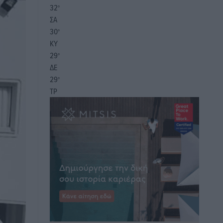
32
°
ΣΑ
30
°
ΚΥ
29
°
ΔΕ
29
°
ΤΡ