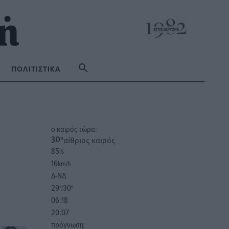
ΠΟΛΙΤΙΣΤΙΚΆ
o καιρός τώρα:
αίθριος καιρός
30
°
85
%
16
km/h
Δ-ΝΔ
29
30
°/
°
06:18
20:07
πρόγνωση: