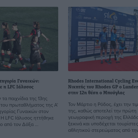
ατηγορία Γυναικών:
Rhodes International Cycling Ev
ε η LFC Ιάλυσος
Νικητής του Rhodes GP ο Lunder 
στην 12η θέση ο Μπούγλας
τα παιχνίδια της 13ης
Τον Μάρτιο η Ρόδος, έχει την τι
 του πρωταθλήματος της Α’
της, καθώς αποτελεί την πρώτη
ηγορίας Γυναικών στον
γεωγραφική περιοχή της Ελλάδα
. Η LFC Ιάλυσος ηττήθηκε
ξεκινά και υποδέχεται τουρίστε
 από τον Δόξα ...
αθλητικού στερεώματος από την 