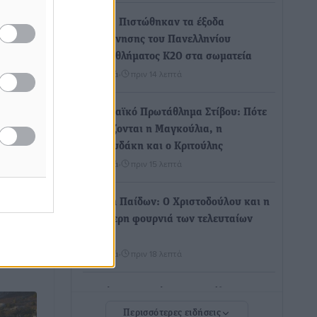
ΣΕΓΑΣ: Πιστώθηκαν τα έξοδα
μετακίνησης του Πανελληνίου
Πρωταθλήματος Κ20 στα σωματεία
Αθλητικά
•
πριν 14 λεπτά
ίσεις
Ευρωπαϊκό Πρωτάθλημα Στίβου: Πότε
ταγόρα
αγωνίζονται η Μαγκούλια, η
Σπανουδάκη και ο Κριτούλης
ΑΚΑ,
Αθλητικά
•
πριν 15 λεπτά
Εθνική Παίδων: Ο Χριστοδούλου και η
καλύτερη φουρνιά των τελευταίων
ετών
Αθλητικά
•
πριν 18 λεπτά
Διαγόρας: Ανανέωσε ο Μιχάλης
Χατζηγεωργίου
Περισσότερες ειδήσεις