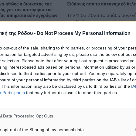
α αθώος ο διοικητής της
Ειδήσεις από το αστυνομικό δελτ
ής για την κατηγορία της
Την 11-03-2023 το βράδυ συνε
ίας υπηρεσιακών εγγράφων
στη Ρόδο, από περιπολούντες
ος κρίθηκε, από το
αστυνομικούς της Ο.Π.Κ.Ε., 25
ιο δικαστήριο, ο
ική της Ρόδου -
Do Not Process My Personal Information
ημεδαπός στην κατοχή του οπο
ης Πυροσβεστικής Κω
βρέθηκαν και κατασχέθηκαν -5,
υρίδης, για την κατηγορία
γραμμ. ...
to opt-out of the sale, sharing to third parties, or processing of your per
ίας υπηρεσιακών
formation for targeted advertising by us, please use the below opt-out s
ωτόδικα είχε ...
r selection. Please note that after your opt-out request is processed y
eing interest-based ads based on personal information utilized by us or
4
13.03.23, 15:42
disclosed to third parties prior to your opt-out. You may separately opt-
losure of your personal information by third parties on the IAB’s list of
. This information may also be disclosed by us to third parties on the
IA
Participants
that may further disclose it to other third parties.
l Data Processing Opt Outs
o opt-out of the Sharing of my personal data.