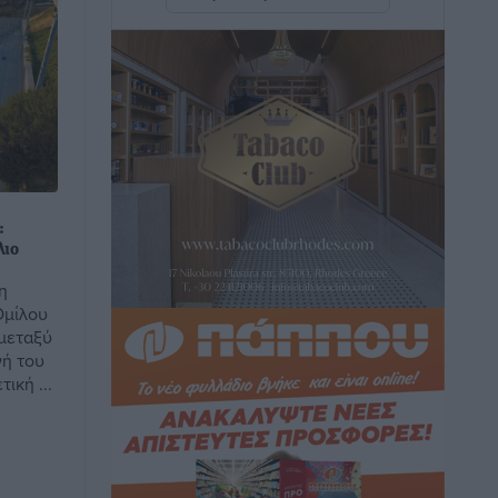
Αθλητικά
•
πριν 19 λεπτά
ΔΕΑΣ Δάφνη Ρόδου: Η Ευαγγελία
Τετράδη στο τεχνικό επιτελείο
Αθλητικά
•
πριν 21 λεπτά
Γ.Σ. Διαγόρας: Το οργανόγραμμα των
Ακαδημιών
:
Αθλητικά
•
πριν 22 λεπτά
λιο
η
Σταυρός Καλυθιών: Απέκτησε και την
Ομίλου
Ειρήνη Καρελλάκη
 μεταξύ
ή του
Αθλητικά
•
πριν 51 λεπτά
ική ...
Πρωτάθλημα Καλαθοσφαίρισης
Δικηγορικών Συλλόγων Ελλάδας και
Κύπρου: Η Ρόδος φιλοξένησε με