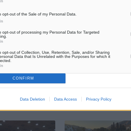
In
o opt-out of the Sale of my Personal Data.
In
 επίσκεψη του νέου
Τμήμα άρσης βαρών Ανταγόρα:
to opt-out of processing my Personal Data for Targeted
 Διευθυντή Καρπάθου στον
Φορτωμένος μετάλλια και προκρ
ing.
In
Εξαιρετική ήταν η παρουσία του
 Καρπάθου κ. Ιωάννη Θεμ.
τμήματος άρσης βαρών του Αν
o opt-out of Collection, Use, Retention, Sale, and/or Sharing
κέφθηκε, εθιμοτυπικά, ο
στο Περιφερειακό Πρωτάθλημα
ersonal Data that Is Unrelated with the Purposes for which it
μικός Διευθυντής της
Παίδων- Εφήβων και Νεανίδων-
lected.
In
σης Αστυνομίας Καρπάθου
Κορασίδων που διεξήχθη στο Ο
σακιράκης. Ο Δήμαρχος, ...
καθώς κατέκτησε ...
CONFIRM
Data Deletion
Data Access
Privacy Policy
3
13.03.23, 15:26