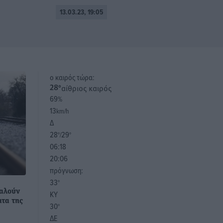
13.03.23, 19:05
o καιρός τώρα:
αίθριος καιρός
28
°
69
%
13
km/h
Δ
28
29
°/
°
06:18
20:06
πρόγνωση:
33
°
ταλούν
ΚΥ
ατα της
30
°
ΔΕ