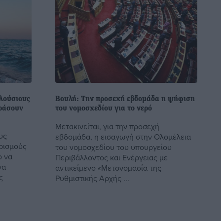
πλούσιους
Βουλή: Την προσεχή εβδομάδα η ψήφιση
ράσουν
του νομοσχεδίου για το νερό
Μετακινείται, για την προσεχή
υς
εβδομάδα, η εισαγωγή στην Ολομέλεια
ρισμούς
του νομοσχεδίου του υπουργείου
ο να
Περιβάλλοντος και Ενέργειας με
να
αντικείμενο «Μετονομασία της
ς
Ρυθμιστικής Αρχής ...