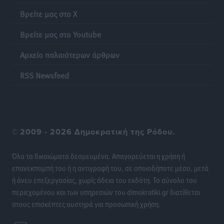
Πιλοτικό πρόγραμμα για την αντιμετώπιση του
Βρείτε μας στο X
λαγοκέφαλου σε Νότιο Αιγαίο και Κρήτη
Τοπικές Ειδήσεις
•
πριν 23 ώρες
Βρείτε μας στο Youtube
Αρχείο παλαιότερων άρθρων
Οι θαυματουργές Παναγίες της Δωδεκανήσου: Τα
προσωνύμια και οι θρύλοι
RSS Newsfeed
Ρεπορτάζ
•
πριν 23 ώρες
©
2009 - 2026 Δημοκρατική της Ρόδου.
Όλα τα δικαιώματα δεσμευμένα. Απαγορεύεται η χρήση ή
επανεκπομπή του ή η αντιγραφή του, σε οποιοδήποτε μέσο, μετά
ή άνευ επεξεργασίας, χωρίς άδεια του εκδότη. Το σύνολο του
περιεχομένου και των υπηρεσιών του dimokratiki.gr διατίθεται
στους επισκέπτες αυστηρά για προσωπική χρήση.