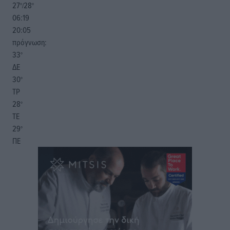
27
28
°/
°
06:19
20:05
πρόγνωση:
33
°
ΔΕ
30
°
ΤΡ
28
°
ΤΕ
29
°
ΠΕ