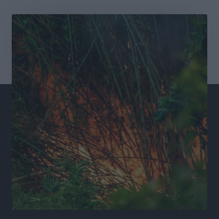
Συνελήφθησαν έξι άτομα για ηχορύπανση από
καταστήματα στο Νότιο Αιγαίο
Τοπικές Ειδήσεις
•
πριν 20 ώρες
15 Αυγούστου 2026: Πώς θα πληρωθούν όσοι
εργαστούν την αργία – Τι ισχύει για πενθήμερο,
εξαήμερο και άδειες
Ειδήσεις
•
πριν 20 ώρες
Πλούσιο πολιτιστικό πρόγραμμα τον Αύγουστο από
τον Δήμο Ρόδου
Πολιτιστικά
•
πριν 20 ώρες
Βασίλης Υψηλάντης: Ξεμπλοκάρει η έκδοση και
παραχώρηση οριστικών τίτλων κυριότητας για 224
εργατικές κατοικίες στη Ρόδο
Τοπικές Ειδήσεις
•
πριν 20 ώρες