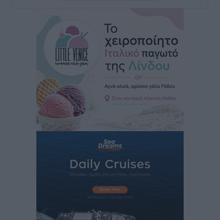
Ευ. Τουρνάς: Απέναντι σε ακραία καιρικά φαινόμενα
δεν υπάρχουν περιθώρια εφησυχασμού
Ειδήσεις
•
πριν 13 ώρες
Στον Άγιο Νικόλαο Χάλκης ανοίγει ξανά το
ανανεωμένο εκκλησιαστικό μουσείο από τη Λέσχη
Lions Χάλκης
Τοπικές Ειδήσεις
•
πριν 13 ώρες
Ρόδος: «Βουλιάζει» από τουρίστες – Πάνω από 1 εκατ.
επιβάτες και 55 κρουαζιερόπλοια
Τοπικές Ειδήσεις
•
πριν 13 ώρες
Γ’ Εθνική Κατηγορία: Οι ημερομηνίες των
αγωνιστικών της κανονικής περιόδου
Αθλητικά
•
πριν 19 ώρες
Συνελήφθησαν δύο άτομα στην Κάρπαθο για άγρα