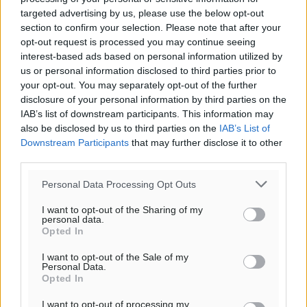
targeted advertising by us, please use the below opt-out
section to confirm your selection. Please note that after your
opt-out request is processed you may continue seeing
interest-based ads based on personal information utilized by
us or personal information disclosed to third parties prior to
your opt-out. You may separately opt-out of the further
disclosure of your personal information by third parties on the
Ροή ειδήσεων
IAB’s list of downstream participants. This information may
also be disclosed by us to third parties on the
IAB’s List of
Downstream Participants
that may further disclose it to other
Καιρός «hot – dry – windy» τις επόμενες 48 ώρες στη
third parties.
χώρα
Ειδήσεις
•
πριν 12 ώρες
Personal Data Processing Opt Outs
I want to opt-out of the Sharing of my
Δύο σχολεία της Λέρου αλλάζουν όψη με δωρεά
personal data.
Opted In
αγάπης για τα παιδιά
Τοπικές Ειδήσεις
•
πριν 12 ώρες
I want to opt-out of the Sale of my
Personal Data.
Opted In
Τουρισμός: Με θετικό πρόσημο έως τώρα η χρονιά,
I want to opt-out of processing my
παρά τα σκαμπανεβάσματα