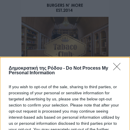
Δημοκρατική της Ρόδου -
Do Not Process My
Personal Information
If you wish to opt-out of the sale, sharing to third parties, or
Ροή ειδήσεων
processing of your personal or sensitive information for
targeted advertising by us, please use the below opt-out
section to confirm your selection. Please note that after your
opt-out request is processed you may continue seeing
Ελπίδα Πεταλούδων: Ανακοίνωσε τον Νίκο Μιχαλάκη
interest-based ads based on personal information utilized by
Αθλητικά
•
πριν 34 λεπτά
us or personal information disclosed to third parties prior to
your opt-out. You may separately opt-out of the further