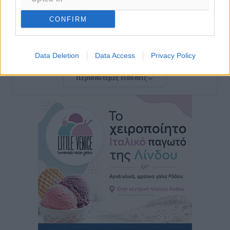
υπάρχει, είναι το επόμενο»
Αθλητικά
•
πριν 2 ώρες
CONFIRM
Κράτησε Χατζηγιακουμή η Α.Ε. Δικαίου
Αθλητικά
•
πριν 2 ώρες
Data Deletion
Data Access
Privacy Policy
Περισσότερες ειδήσεις
Ιπποκράτης: Ανακοίνωσε την Cvetanka Dimova
Αθλητικά
•
πριν 2 ώρες
Διαγόρας: Ανανέωσαν Φράγκος και Ζάρας, τέλος ο
Μιχαλάκης
Αθλητικά
•
πριν 2 ώρες
Α.Σ. Ρόδος: «Ελάφι» ο Γιώργος Καμπούρης
Αθλητικά
•
πριν 2 ώρες
Αθλητική Ακαδημία: Η πρώτη συνάντηση και ο
σχεδιασμός της νέας χρονιά