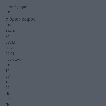
o καιρός τώρα:
31
°
αίθριος καιρός
81
%
13
km/h
ΒΔ
32
32
°/
°
06:20
20:04
πρόγνωση:
31
°
ΤΡ
28
°
ΤΕ
29
°
ΠΕ
30
°
ΠΑ