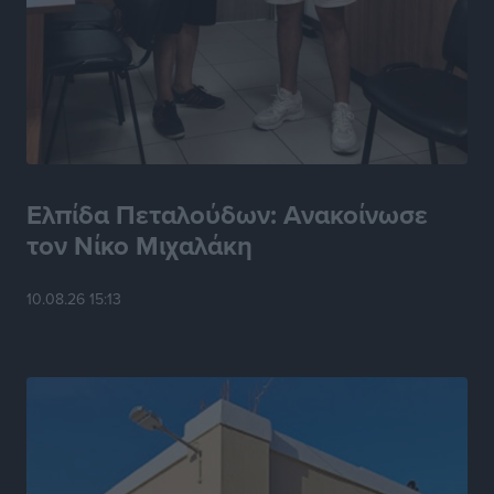
Στα 2-2,35 GW ο στόχος για τα πρώτα υπεράκτια
αιολικά πάρκα που θα λειτουργήσουν στη χώρα μας
Ειδήσεις
•
πριν 6 ώρες
Η Ελλάδα κρατά το τουριστικό momentum, παρά τις
γεωπολιτικές αναταράξεις
Ειδήσεις
•
πριν 6 ώρες
Ελπίδα Πεταλούδων: Ανακοίνωσε
τον Νίκο Μιχαλάκη
Σε κόκκινο συναγερμό επτά Περιφέρειες – Οι οδηγίες
της Πολιτικής Προστασίας και ο Χάρτης Πρόβλεψης
10.08.26 15:13
Πυρκαγιάς
Ειδήσεις
•
πριν 6 ώρες
ΑΑΔΕ: Αυξάνονται οι «καρφωτές» για φοροδιαφυγή
– Στο μικροσκόπιο τουριστικοί προορισμοί, ταμειακές
και συναλλαγές POS
Ειδήσεις
•
πριν 6 ώρες