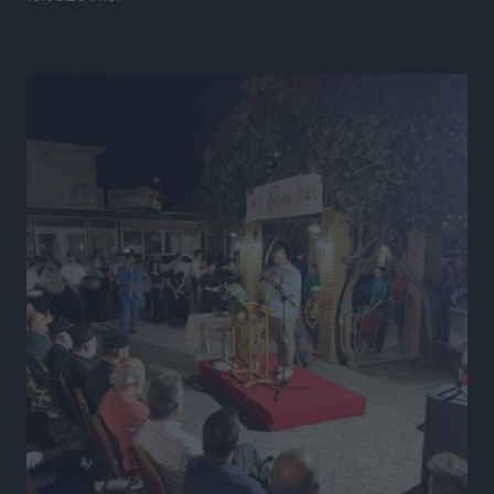
Καψάλης
Τοπικές Ειδήσεις
•
πριν 24 ώρες