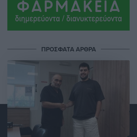
Σωματείο Συνταξιούχων ΙΚΑ Ρόδου: Ελλείψεις στη
Πρωτοβάθμια Φροντίδα Υγείας στο νησί μας
Τοπικές Ειδήσεις
•
πριν 4 ώρες
Προχωρά η ανάπλαση του παράκτιου μετώπου της
ΠΡΟΣΦΑΤΑ ΑΡΘΡΑ
Πόθιας με χρηματοδότηση 3,58 εκατ. ευρώ από το
ΕΣΠΑ 2021-2027
Τοπικές Ειδήσεις
•
πριν 4 ώρες
Την Παρασκευή 21 Αυγούστου η τελετή εγκαινίων
του νέου Περιφερειακού Πολυδύναμου Ιατρείου
Γενναδίου παρουσία του Άδωνι Γεωργιάδη
Τοπικές Ειδήσεις
•
πριν 4 ώρες
Στη Λέρο ο πρόεδρος του ΠΑΣΟΚ Νίκος Ανδρουλάκης
Τοπικές Ειδήσεις
•
πριν 5 ώρες