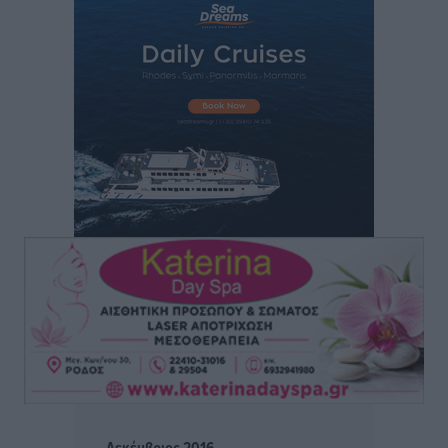
Αθλητικά
•
πριν 2 ώρες
Loutraki K19 Finals: Στην 3η θέση οι Νίκος
Κατσογριδάκης και Ντάνιελ Πιέτρι
Αθλητικά
•
πριν 2 ώρες
LFC ΑΣΤΙΡ Ιαλυσού: Μετεγγραφική «βόμβα» με την
Anelise Karakostas
Αθλητικά
•
πριν 2 ώρες
Συνελήφθη 73χρονος για διάθεση αλκοόλ σε
ανηλίκους στη Ρόδο
Τοπικές Ειδήσεις
•
πριν 2 ώρες
Πραγματοποιήθηκαν 43.881 έλεγχοι και βεβαιώθηκαν
12.272 παραβάσεις από την αστυνομία τον Ιούλιο
Τοπικές Ειδήσεις
•
πριν 2 ώρες
Δεκέμβριος 2016