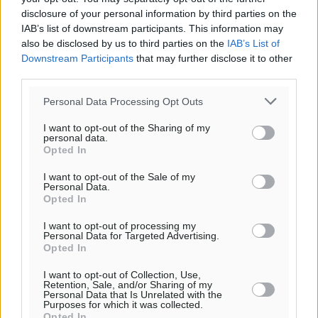
Ψήφισμα της κοινότητας Παστίδας για την εκδημία
disclosure of your personal information by third parties on the
του ιερέα Μιχαήλ Καψάλη
IAB’s list of downstream participants. This information may
also be disclosed by us to third parties on the
IAB’s List of
Τοπικές Ειδήσεις
•
πριν 51 λεπτά
Downstream Participants
that may further disclose it to other
third parties.
Με επιτυχία πραγματοποιήθηκαν τα εγκαίνια της
61ης Πανελλήνιας Έκθεσης Χειροτεχνίας και
Personal Data Processing Opt Outs
Αγροτικής Οικονομίας Κρεμαστής
I want to opt-out of the Sharing of my
Τοπικές Ειδήσεις
•
πριν 57 λεπτά
personal data.
Opted In
Ευρωπαϊκό Πρωτάθλημα Στίβου: Εκτός τελικού η
I want to opt-out of the Sale of my
Personal Data.
Μαγκούλια και συνέχειας η Σπανουδάκη
Opted In
Αθλητικά
•
πριν 1 ώρα
I want to opt-out of processing my
Personal Data for Targeted Advertising.
ΚΑΕ Κολοσσός: Οι τιμές των μεμονωμένων εισιτηρίων
Opted In
Αθλητικά
•
πριν 2 ώρες
I want to opt-out of Collection, Use,
Retention, Sale, and/or Sharing of my
Personal Data that Is Unrelated with the
Χαράλαμπος Χριστοδούλου: «Το μόνο παιχνίδι που
Purposes for which it was collected.
Opted In