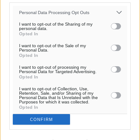
third parties.
Η επόμενη παγκόσμια δύναμη στα υδροπλάνα μπορεί
Personal Data Processing Opt Outs
να είναι η Ελλάδα
I want to opt-out of the Sharing of my
Ειδήσεις
•
πριν 58 λεπτά
personal data.
Opted In
Στη Σύμη η Φαίη Σκορδά επισκέφθηκε την Ιερά Μονή
I want to opt-out of the Sale of my
Personal Data.
του Πανορμίτη
Opted In
Τοπικές Ειδήσεις
•
πριν 1 ώρα
I want to opt-out of processing my
Personal Data for Targeted Advertising.
Σερβία: Ανακάμπτουν οι τουριστικές ροές προς την
Opted In
Ελλάδα
I want to opt-out of Collection, Use,
Ειδήσεις
•
πριν 1 ώρα
Retention, Sale, and/or Sharing of my
Personal Data that Is Unrelated with the
Purposes for which it was collected.
Opted In
Διακοπές στην Κάρπαθο για τον Γιώργο Γεραπετρίτη
Περισσότερες ειδήσεις
Τοπικές Ειδήσεις
•
πριν 1 ώρα
CONFIRM
Ρόδος: Τραυματίστηκε 53χρονος ναυτικός
Τοπικές Ειδήσεις
•
πριν 1 ώρα