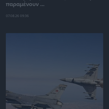
παραμένουν ...
Παρουσίαση βιβλίου του Α. Χατζημιχαήλ – Τιμητική
εκδήλωση για τους αυτοδιοικητικούς της Κω
07.08.26 09:36
Πολιτιστικά
•
πριν 15 ώρες
Εγκρίθηκε η ηλεκτρική διασύνδεση Ρόδου και Κω
μέσω υποβρύχιων καλωδίων με την ηπειρωτική
Ελλάδα
Τοπικές Ειδήσεις
•
πριν 15 ώρες
Νέο ανακαινισμένο δημοτικό τουριστικό γραφείο
στην Πάτμο
Τοπικές Ειδήσεις
•
πριν 16 ώρες
Οι συναντήσεις που είχε κατά την επίσκεψη του στη
Ρόδο ο Πρέσβης της Βραζιλίας στην Ελλάδα
Τοπικές Ειδήσεις
•
πριν 16 ώρες