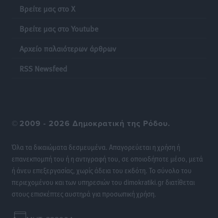
Τοπικές Ειδήσεις
•
πριν 20 ώρες
Βρείτε μας στο X
Βρείτε μας στο Youtube
Φώτης Γιαννακός στον RV: Με αυξημένες πληρότητες
η Λέρος, στόχος η επιμήκυνση της τουριστικής σεζόν
Αρχείο παλαιότερων άρθρων
στο νησί
Τοπικές Ειδήσεις
•
πριν 20 ώρες
RSS Newsfeed
Α.Σ. Ρόδος: Πρώτη… στην νέα σελίδα των «ελαφιών»
(φωτορεπορτάζ)
Αθλητικά
•
πριν 21 ώρες
©
2009 - 2026 Δημοκρατική της Ρόδου.
Στίβος: Οι βαθμολογίες των συλλόγων της
Όλα τα δικαιώματα δεσμευμένα. Απαγορεύεται η χρήση ή
Δωδεκανήσου
επανεκπομπή του ή η αντιγραφή του, σε οποιοδήποτε μέσο, μετά
Αθλητικά
•
πριν 21 ώρες
ή άνευ επεξεργασίας, χωρίς άδεια του εκδότη. Το σύνολο του
περιεχομένου και των υπηρεσιών του dimokratiki.gr διατίθεται
Νέες ταυτότητες: Ποιοι πρέπει να τις αλλάξουν άμεσα
στους επισκέπτες αυστηρά για προσωπική χρήση.
και ποιοι όχι
Ειδήσεις
•
πριν 21 ώρες