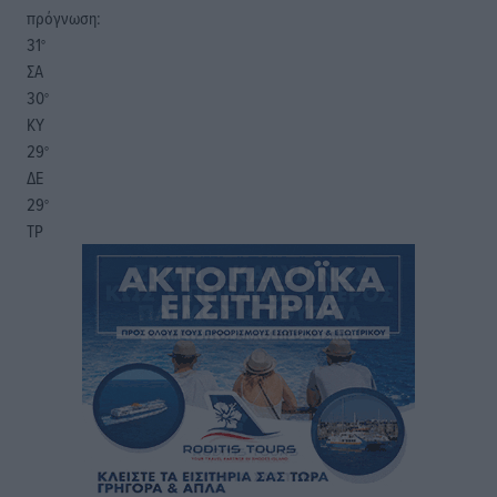
πρόγνωση:
31
°
ΣΑ
30
°
ΚΥ
29
°
ΔΕ
29
°
ΤΡ