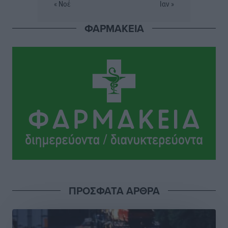
« Νοέ
Ιαν »
Ρεπορτάζ
•
πριν 2 ώρες
ΦΑΡΜΑΚΕΙΑ
Οικοδομική «ανάσα» στη Ρόδο: Αυξάνονται οι άδειες,
οι επεκτάσεις, οι ενεργειακές αναβαθμίσεις σε
ολόκληρο το νησί
Ειδήσεις
•
πριν 2 ώρες
Στη Ρόδο απολαμβάνει τις καλοκαιρινές της διακοπές
η Φαίη Σκορδά
Τοπικές Ειδήσεις
•
πριν 2 ώρες
Χειρουργικές ομάδες στην Κάλυμνο: Το νέο μοντέλο
του ΕΣΥ φέρνει τις επεμβάσεις κοντά στους νησιώτες
Ρεπορτάζ
•
πριν 2 ώρες
ΠΡΟΣΦΑΤΑ ΑΡΘΡΑ
Οι χειροπέδες στην Πάρο έδεσαν τα χέρια όλης της
Αυτοδιοίκησης