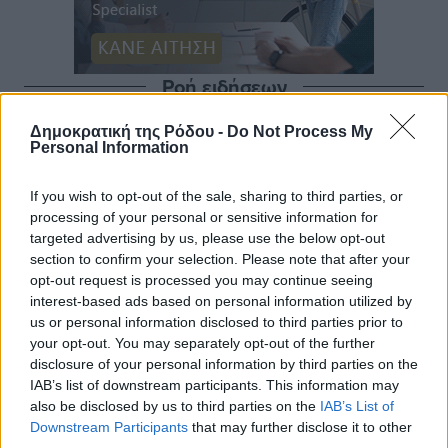
Ροή ειδήσεων
Δημοκρατική της Ρόδου -
Do Not Process My
Personal Information
«Στέρεψε» η αγορά από πινακίδες κυκλοφορίας:
Χιλιάδες αυτοκίνητα παραμένουν αταξινόμητα – Λύση
If you wish to opt-out of the sale, sharing to third parties, or
αναζητά το υπουργείο
processing of your personal or sensitive information for
Ειδήσεις
•
πριν 42 λεπτά
targeted advertising by us, please use the below opt-out
section to confirm your selection. Please note that after your
Νέες τουρκικές παραβιάσεις στο Αιγαίο – Μία
opt-out request is processed you may continue seeing
interest-based ads based on personal information utilized by
εμπλοκή με ελληνικά μαχητικά
us or personal information disclosed to third parties prior to
Ειδήσεις
•
πριν 46 λεπτά
your opt-out. You may separately opt-out of the further
disclosure of your personal information by third parties on the
Γονικές παροχές: Οι παγίδες στις μεταφορές
IAB’s list of downstream participants. This information may
χρημάτων που μπορεί να κοστίσουν σε φόρο
also be disclosed by us to third parties on the
IAB’s List of
Downstream Participants
that may further disclose it to other
Ειδήσεις
•
πριν 51 λεπτά