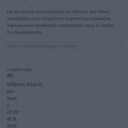
Για την μερική αναπαραγωγή της είδησης από άλλες
ιστοσελίδες είναι απαραίτητη η χρήση του παρακάτω
παρεχόμενου συνδέσμου παραπομπής προς το άρθρο
της Δημοκρατικής.
o καιρός τώρα:
28
°
αίθριος καιρός
66
%
11
km/h
Δ
28
29
°/
°
06:18
20:07