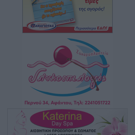
Lions Χάλκης
Τοπικές Ειδήσεις
•
πριν 10 ώρες
Ρόδος: «Βουλιάζει» από τουρίστες – Πάνω από 1 εκατ.
επιβάτες και 55 κρουαζιερόπλοια
Τοπικές Ειδήσεις
•
πριν 10 ώρες
Γ’ Εθνική Κατηγορία: Οι ημερομηνίες των
αγωνιστικών της κανονικής περιόδου
Αθλητικά
•
πριν 15 ώρες
Συνελήφθησαν δύο άτομα στην Κάρπαθο για άγρα
πελατών
Τοπικές Ειδήσεις
•
πριν 16 ώρες
Χωρίς υποχρεωτική παρουσία μικρών στη 12άδα
Αθλητικά
•
πριν 16 ώρες