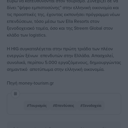
ευρώ να κατευθύνονται στον τουρισμό. Συνεχίζει δε να
δίνει “ψήφο εμπιστοσύνης” στην ελληνική οικονομία και
τις προοπτικές της, έχοντας εκπονήσει πρόγραμμα νέων
επενδύσεων, τόσο μέσω των Ella Resorts στον
ξενοδοχειακό τομέα, όσο και της Streem Global στον
κλάδο των logistics.
Η HIG συγκαταλέγεται στην πρώτη τριάδα των πλέον
ενεργών ξένων επενδυτών στην Ελλάδα. Απασχολεί,
συνολικά, περίπου 5.000 εργαζόμενους, δημιουργώντας
σημαντικό αποτύπωμα στην ελληνική οικονομία.
Πηγή
money-tourism.gr
#Τουρισμός
#Επενδύσεις
#Ξενοδοχεία