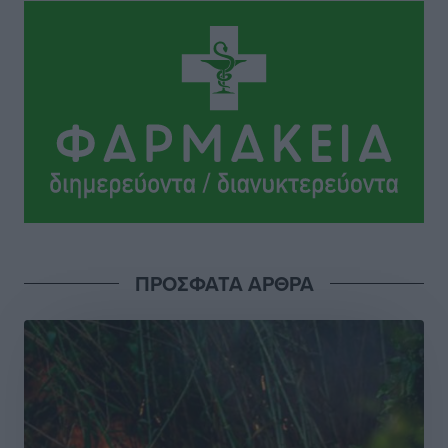
Ειδήσεις
•
πριν 16 ώρες
Γ. Χατζημάρκος: “Δύο μεγάλες δεσμεύσεις
Γεωργιάδη” – Κίνητρα για τους γιατρούς των νησιών
και συνεργασία Ρόδου με το Αττικόν για το
Ακτινοθεραπευτικό
Τοπικές Ειδήσεις
•
πριν 17 ώρες
Σούπερ μάρκετ: Διευρύνεται η εθνική πρωτοβουλία
για τις τιμές – Eρχονται νέες συμμετοχές εταιρειών
Ειδήσεις
•
πριν 17 ώρες
ΠΡΟΣΦΑΤΑ ΑΡΘΡΑ
Συνελήφθησαν έξι άτομα για ηχορύπανση από
καταστήματα στο Νότιο Αιγαίο
Τοπικές Ειδήσεις
•
πριν 17 ώρες
15 Αυγούστου 2026: Πώς θα πληρωθούν όσοι
εργαστούν την αργία – Τι ισχύει για πενθήμερο,