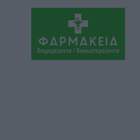
Τοπικές Ειδήσεις
•
πριν 5 ώρες
Ακαθάριστα οικόπεδα: Τι γίνεται όταν
ο ιδιοκτήτης δεν τα καθαρίσει – Πώς
κινούνται δήμοι και ΠΣ, ποιος
πληρώνει τον λογαριασμό
Τοπικές Ειδήσεις
•
πριν 5 ώρες
Πού κινούνται οι κρατήσεις last
minute σε Ελλάδα από Γερμανούς
Ειδήσεις
•
πριν 5 ώρες
Οδηγός στη Ρόδο τράκαρε σταθμευμένο
αυτοκίνητο, παρέσυρε 72χρονο και
διέφυγε
Τοπικές Ειδήσεις
•
πριν 5 ώρες
Το νέο Ειδικό Χωροταξικό για τον