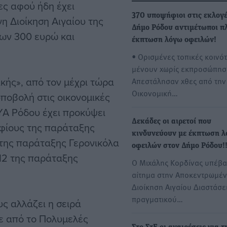
τες αφού ήδη έχει
370 υποψήφιοι στις εκλογέ
 Διοίκηση Αιγαίου της
Δήμο Ρόδου αντιμέτωποι π
των 300 ευρώ και
έκπτωση λόγω οφειλών!
• Ορισμένες τοπικές κοινό
μένουν χωρίς εκπροσώπησ
κής», από τον μέχρι τώρα
Απεστάλησαν χθες από την
Οικονομική…
υποβολή στις οικονομικές
Α Ρόδου έχει προκύψει
Δεκάδες οι αιρετοί που
ηφίους της παράταξης
κινδυνεύουν με έκπτωση 
 της παράταξης Γερονικόλα
οφειλών στον Δήμο Ρόδου!
 12 της παράταξης
Ο Μιχάλης Κορδίνας υπέβα
αίτημα στην Αποκεντρωμέ
Διοίκηση Αιγαίου Διαστάσε
πραγματικού…
ς αλλάζει η σειρά
ε από το Πολυμελές