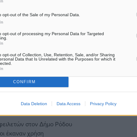
In
καταστάθηκε η φράση περί
οι εκλεγέντες δήμαρχοι,
o opt-out of the Sale of my Personal Data.
ι δημοτικής κοινότητας
In
φειλές που είχαν πριν την
to opt-out of processing my Personal Data for Targeted
ing.
In
o opt-out of Collection, Use, Retention, Sale, and/or Sharing
ή ισχύ από τη δημοσίευση
ersonal Data that Is Unrelated with the Purposes for which it
lected.
οφλήσουν ή να ρυθμίσουν
In
και υπερβαίνουν το ποσό
CONFIRM
των δημοτικών αρχών,
ς εξαιρέσιμης αργίας έως
Data Deletion
Data Access
Privacy Policy
οφειλετών στον Δήμο Ρόδου
νοι έκαναν χρήση