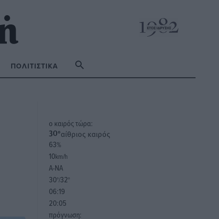
ΠΟΛΙΤΙΣΤΙΚΆ
o καιρός τώρα:
αίθριος καιρός
30
°
63
%
10
km/h
Α-ΝΑ
30
32
°/
°
06:19
20:05
πρόγνωση: