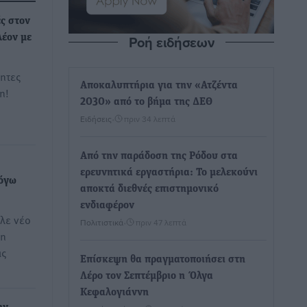
ς στον
Ροή ειδήσεων
λέον με
τητες
Αποκαλυπτήρια για την «Ατζέντα
η!
2030» από το βήμα της ΔΕΘ
Ειδήσεις
•
πριν 34 λεπτά
Από την παράδοση της Ρόδου στα
ερευνητικά εργαστήρια: Το μελεκούνι
λόγω
αποκτά διεθνές επιστημονικό
!
ενδιαφέρον
λε νέο
Πολιτιστικά
•
πριν 47 λεπτά
νη
ις
Επίσκεψη θα πραγματοποιήσει στη
Λέρο τον Σεπτέμβριο η Όλγα
Κεφαλογιάννη