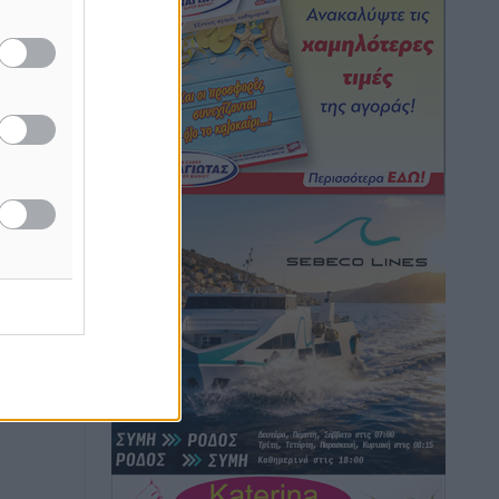
Καιρός: Επιμένουν οι υψηλές
θερμοκρασίες – Ισχυρά μελτέμια έως 9
μποφόρ, σε «Red Code» 6 περιοχές
Τοπικές Ειδήσεις
•
πριν 4 ώρες
Τα φοιτητικά ενοίκια «τινάζουν στον
αέρα» τους οικογενειακούς
προϋπολογισμούς
Ειδήσεις
•
πριν 4 ώρες
Δύο νέοι ξενώνες παραδόθηκαν στις
Ένοπλες Δυνάμεις στη νήσο Ρω
Τοπικές Ειδήσεις
•
πριν 4 ώρες
Συνεχίζεται η έξοδος του Αυγούστου –
Πάνω από 34.000 αναχωρούν σήμερα
μόνο από τον Πειραιά