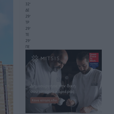
32
°
ΔΕ
29
°
ΤΡ
29
°
ΤΕ
29
°
ΠΕ