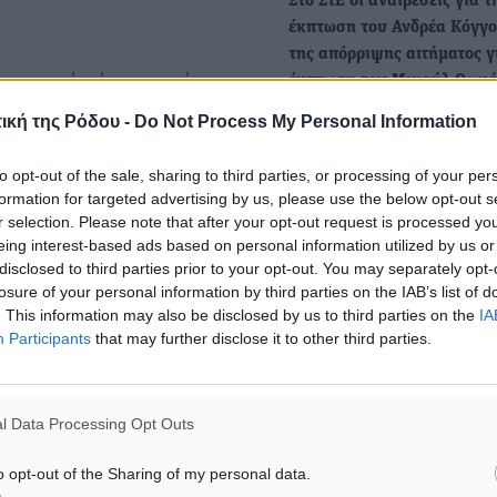
Στο ΣτΕ οι αναιρέσεις για τ
έκπτωση του Ανδρέα Κόγγο
της απόρριψης αιτήματος γ
ο γεγονός ότι τοπικός
έκπτωση του Μιχαήλ Θωμά
ε την 6η Φεβρουαρίου
Την 5η Δεκεμβρίου 2024 στ
ική της Ρόδου -
Do Not Process My Personal Information
Τμημα • Τι ακριβώς θα εξε
του Δήμου Ρόδου με την
μβουλοι οφείλουν στον δήμο
to opt-out of the sale, sharing to third parties, or processing of your per
formation for targeted advertising by us, please use the below opt-out s
Δόθηκε παράταση στην εξ
r selection. Please note that after your opt-out request is processed y
οφειλών αιρετών για να
eing interest-based ads based on personal information utilized by us or
«γλυτώσουν» την... έκπτω
disclosed to third parties prior to your opt-out. You may separately opt-
οσίευσε τον Ιανουάριο του
τα καθήκοντά τους
losure of your personal information by third parties on the IAB’s list of
 εξόφλησης ή ρύθμισης
. This information may also be disclosed by us to third parties on the
IA
Χρόνο για την εξόφληση ο
Participants
that may further disclose it to other third parties.
κατ’ εφαρμογή του άρθρου
εκλεγμένων δημοτικών και
τοπικών συμβούλων δίνει 
l Data Processing Opt Outs
ξεις του άρθρου 93 του ν.
o opt-out of the Sharing of my personal data.
ξη της παραγράφου 2 του