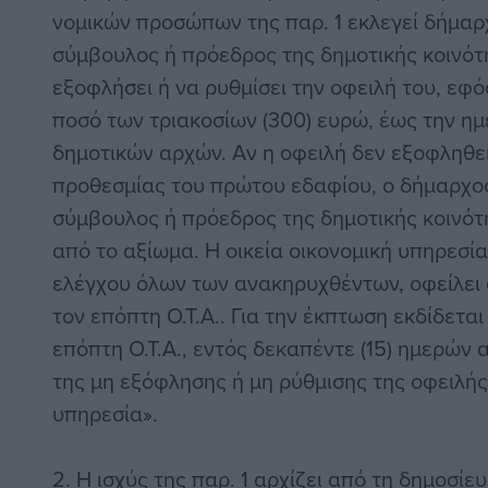
νομικών προσώπων της παρ. 1 εκλεγεί δήμαρ
σύμβουλος ή πρόεδρος της δημοτικής κοινότη
εξοφλήσει ή να ρυθμίσει την οφειλή του, εφ
ποσό των τριακοσίων (300) ευρώ, έως την η
δημοτικών αρχών. Αν η οφειλή δεν εξοφληθεί
προθεσμίας του πρώτου εδαφίου, ο δήμαρχος
σύμβουλος ή πρόεδρος της δημοτικής κοινότ
από το αξίωμα. Η οικεία οικονομική υπηρεσί
ελέγχου όλων των ανακηρυχθέντων, οφείλει 
τον επόπτη Ο.Τ.Α.. Για την έκπτωση εκδίδετα
επόπτη Ο.Τ.Α., εντός δεκαπέντε (15) ημερών
της μη εξόφλησης ή μη ρύθμισης της οφειλής
υπηρεσία».
2. Η ισχύς της παρ. 1 αρχίζει από τη δημοσίε