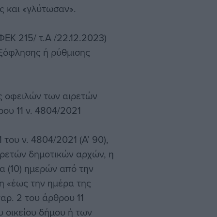
ς και «γλύτωσαν».
ΕΚ 215/ τ.Α /22.12.2023)
εξόφλησης ή ρύθμισης
ς οφειλών των αιρετών
ου 11 ν. 4804/2021
 του ν. 4804/2021 (Α’ 90),
ιρετών δημοτικών αρχών, η
α (10) ημερών από την
η «έως την ημέρα της
αρ. 2 του άρθρου 11
υ οικείου δήμου ή των