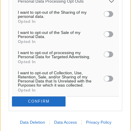
Personal Data Processing Opt Outs
Για την μερική αναπαραγωγή της είδησης από άλλες
I want to opt-out of the Sharing of my
ιστοσελίδες είναι απαραίτητη η χρήση του παρακάτω
personal data.
παρεχόμενου συνδέσμου παραπομπής προς το άρθρο
Opted In
της Δημοκρατικής.
I want to opt-out of the Sale of my
Personal Data.
Opted In
I want to opt-out of processing my
Personal Data for Targeted Advertising.
Opted In
o καιρός τώρα:
I want to opt-out of Collection, Use,
29
°
Retention, Sale, and/or Sharing of my
αίθριος καιρός
Personal Data that Is Unrelated with the
Purposes for which it was collected.
83
%
Opted In
16
km/h
CONFIRM
Δ
27
28
°/
°
06:18
Data Deletion
Data Access
Privacy Policy
20:07