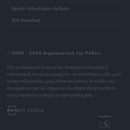
Τοπικές Ειδήσεις
•
πριν 9 ώρες
Αρχείο παλαιότερων άρθρων
Σερβία: Ανακάμπτουν οι τουριστικές ροές προς την
RSS Newsfeed
Ελλάδα
Ειδήσεις
•
πριν 9 ώρες
Διακοπές στην Κάρπαθο για τον Γιώργο Γεραπετρίτη
©
2009 - 2026 Δημοκρατική της Ρόδου.
Τοπικές Ειδήσεις
•
πριν 9 ώρες
Όλα τα δικαιώματα δεσμευμένα. Απαγορεύεται η χρήση ή
Ρόδος: Τραυματίστηκε 53χρονος ναυτικός
επανεκπομπή του ή η αντιγραφή του, σε οποιοδήποτε μέσο, μετά
Τοπικές Ειδήσεις
•
πριν 9 ώρες
ή άνευ επεξεργασίας, χωρίς άδεια του εκδότη. Το σύνολο του
περιεχομένου και των υπηρεσιών του dimokratiki.gr διατίθεται
Airbnb: Αυξημένα έσοδα στο β’ τρίμηνο με «όχημα»
στους επισκέπτες αυστηρά για προσωπική χρήση.
το Μουντιάλ
Ειδήσεις
•
πριν 9 ώρες
MHT: 232004
Ενίσχυση των υπηρεσιών υγείας στο αεροδρόμιο της
Ρόδου: «Η πολιτική βούληση είναι η ενίσχυση, όχι η