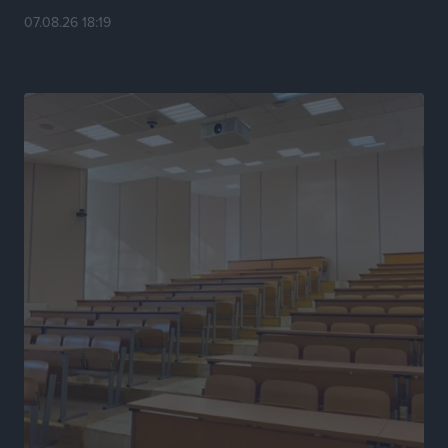
07.08.26 18:19
κινήτρων, ειδικά για τα νοσοκομεία στα νησιά”
Τοπικές Ειδήσεις
•
πριν 6 ώρες
Θετικό κλίμα και κοινό όραμα για την ανάδειξη της
ιστορίας της Ρόδου στο Αεροδρόμιο «Διαγόρας»
Τοπικές Ειδήσεις
•
πριν 6 ώρες
Αντώνης Καμπουράκης: «Ένα σπουδαίο έργο
πολιτισμού για τη Ρόδο, που σχεδιάσαμε και
εξασφαλίσαμε τη χρηματοδότησή του, γίνεται
πραγματικότητα»
Τοπικές Ειδήσεις
•
πριν 6 ώρες
Στο Α΄ Νεκροταφείο το μνημόσυνο για τον έναν χρόνο
από τον θάνατο της Λένας Σαμαρά
Ειδήσεις
•
πριν 7 ώρες