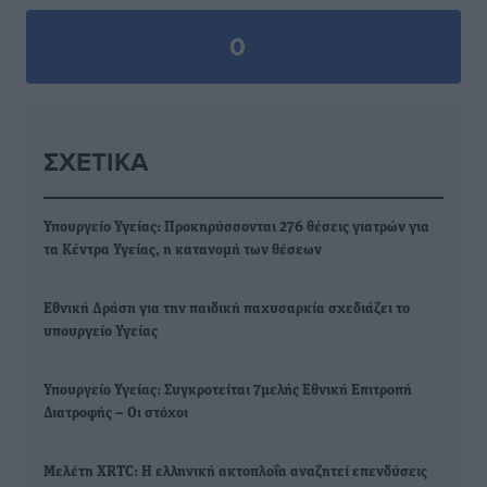
0
ΣΧΕΤΙΚΆ
Υπουργείο Υγείας: Προκηρύσσονται 276 θέσεις γιατρών για
τα Κέντρα Υγείας, η κατανομή των θέσεων
Εθνική Δράση για την παιδική παχυσαρκία σχεδιάζει το
υπουργείο Υγείας
Υπουργείο Υγείας: Συγκροτείται 7μελής Εθνική Επιτροπή
Διατροφής – Οι στόχοι
Μελέτη XRTC: Η ελληνική ακτοπλοΐα αναζητεί επενδύσεις