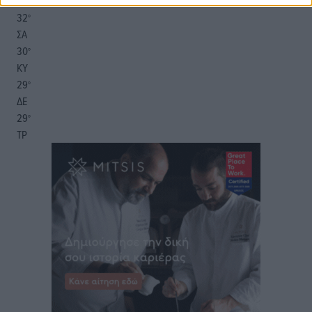
πρόγνωση:
32
°
ΣΑ
30
°
ΚΥ
29
°
ΔΕ
29
°
ΤΡ