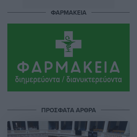
Σι Τζέι Χάρις: «Να πανηγυρίσουμε πολλές νίκες μαζί»
ΦΑΡΜΑΚΕΙΑ
Αθλητικά
•
πριν 5 ώρες
Ροδήλιος: Ο απολογισμός από το Πανελλήνιο
Πρωτάθλημα Πίστας
Αθλητικά
•
πριν 5 ώρες
Διαγόρας: Μετεγγραφικό ντεμαράζ
Αθλητικά
•
πριν 5 ώρες
Γ.Σ. Διαγόρας: Εντατική προετοιμασία και επιστροφή
Ρίζου στις Ακαδημίες
Αθλητικά
•
πριν 5 ώρες
ΠΡΟΣΦΑΤΑ ΑΡΘΡΑ
Εθνική Ανδρών: Ραντεβού στο Telekom Center Athens
Αθλητικά
•
πριν 5 ώρες