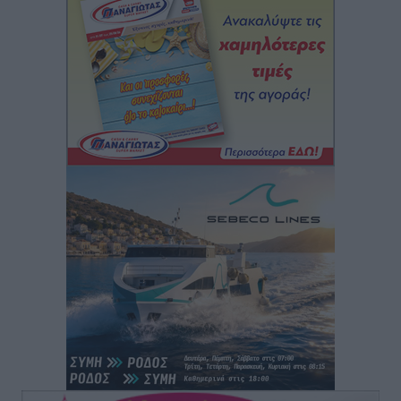
Αθλητικά
•
πριν 2 ώρες
Άρης Αρχαγγέλου: Στο πλευρό του άτυχου Ιάκωβου
Θωμά
Αθλητικά
•
πριν 2 ώρες
Φοίβος: Η μεγάλη επιστροφή του Μπρένο Σαλβατιέρα
Αθλητικά
•
πριν 2 ώρες
Κλεάνθης: Έτοιμες οι κάρτες διαρκείας της νέας
σεζόν
Αθλητικά
•
πριν 2 ώρες
Ατρόμητος Διμυλιάς: Ο Μαργαρίτης και μία
αδιαπραγμάτευτη φιλοσοφία
Αθλητικά
•
πριν 2 ώρες
Γ.Σ. Διαγόρας: Επέστρεψε στις Ακαδημίες η Ειρήνη