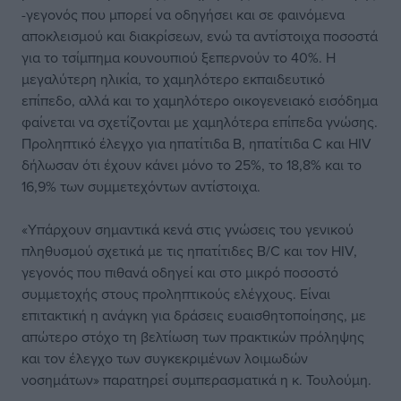
-γεγονός που μπορεί να οδηγήσει και σε φαινόμενα
αποκλεισμού και διακρίσεων, ενώ τα αντίστοιχα ποσοστά
για το τσίμπημα κουνουπιού ξεπερνούν το 40%. Η
μεγαλύτερη ηλικία, το χαμηλότερο εκπαιδευτικό
επίπεδο, αλλά και το χαμηλότερο οικογενειακό εισόδημα
φαίνεται να σχετίζονται με χαμηλότερα επίπεδα γνώσης.
Προληπτικό έλεγχο για ηπατίτιδα Β, ηπατίτιδα C και HIV
δήλωσαν ότι έχουν κάνει μόνο το 25%, το 18,8% και το
16,9% των συμμετεχόντων αντίστοιχα.
«Υπάρχουν σημαντικά κενά στις γνώσεις του γενικού
πληθυσμού σχετικά με τις ηπατίτιδες B/C και τον HIV,
γεγονός που πιθανά οδηγεί και στο μικρό ποσοστό
συμμετοχής στους προληπτικούς ελέγχους. Είναι
επιτακτική η ανάγκη για δράσεις ευαισθητοποίησης, με
απώτερο στόχο τη βελτίωση των πρακτικών πρόληψης
και τον έλεγχο των συγκεκριμένων λοιμωδών
νοσημάτων» παρατηρεί συμπερασματικά η κ. Τουλούμη.