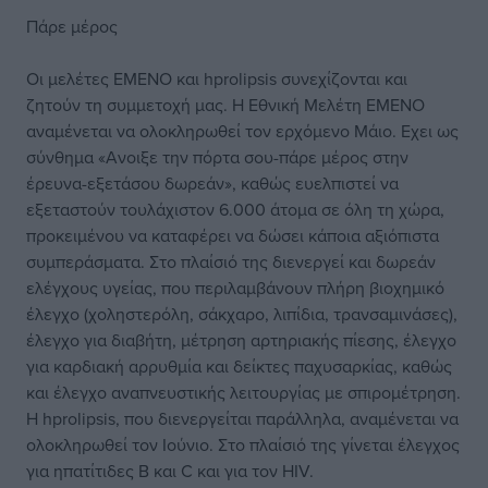
Πάρε μέρος
Οι μελέτες ΕΜΕΝΟ και hprolipsis συνεχίζονται και
ζητούν τη συμμετοχή μας. Η Εθνική Μελέτη ΕΜΕΝΟ
αναμένεται να ολοκληρωθεί τον ερχόμενο Μάιο. Εχει ως
σύνθημα «Ανοιξε την πόρτα σου-πάρε μέρος στην
έρευνα-εξετάσου δωρεάν», καθώς ευελπιστεί να
εξεταστούν τουλάχιστον 6.000 άτομα σε όλη τη χώρα,
προκειμένου να καταφέρει να δώσει κάποια αξιόπιστα
συμπεράσματα. Στο πλαίσιό της διενεργεί και δωρεάν
ελέγχους υγείας, που περιλαμβάνουν πλήρη βιοχημικό
έλεγχο (χοληστερόλη, σάκχαρο, λιπίδια, τρανσαμινάσες),
έλεγχο για διαβήτη, μέτρηση αρτηριακής πίεσης, έλεγχο
για καρδιακή αρρυθμία και δείκτες παχυσαρκίας, καθώς
και έλεγχο αναπνευστικής λειτουργίας με σπιρομέτρηση.
H hprolipsis, που διενεργείται παράλληλα, αναμένεται να
ολοκληρωθεί τον Ιούνιο. Στο πλαίσιό της γίνεται έλεγχος
για ηπατίτιδες B και C και για τον HIV.