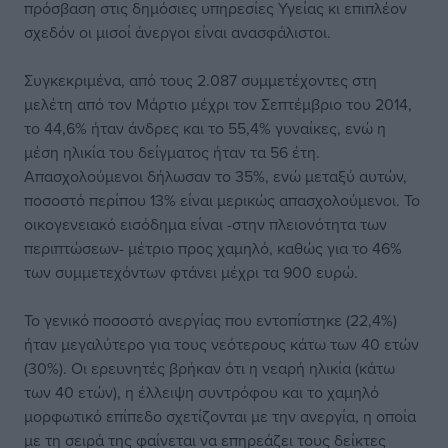
πρόσβαση στις δημόσιες υπηρεσίες Υγείας κι επιπλέον
σχεδόν οι μισοί άνεργοι είναι ανασφάλιστοι.
Συγκεκριμένα, από τους 2.087 συμμετέχοντες στη
μελέτη από τον Μάρτιο μέχρι τον Σεπτέμβριο του 2014,
το 44,6% ήταν άνδρες και το 55,4% γυναίκες, ενώ η
μέση ηλικία του δείγματος ήταν τα 56 έτη.
Απασχολούμενοι δήλωσαν το 35%, ενώ μεταξύ αυτών,
ποσοστό περίπου 13% είναι μερικώς απασχολούμενοι. Το
οικογενειακό εισόδημα είναι -στην πλειονότητα των
περιπτώσεων- μέτριο προς χαμηλό, καθώς για το 46%
των συμμετεχόντων φτάνει μέχρι τα 900 ευρώ.
Το γενικό ποσοστό ανεργίας που εντοπίστηκε (22,4%)
ήταν μεγαλύτερο για τους νεότερους κάτω των 40 ετών
(30%). Οι ερευνητές βρήκαν ότι η νεαρή ηλικία (κάτω
των 40 ετών), η έλλειψη συντρόφου και το χαμηλό
μορφωτικό επίπεδο σχετίζονται με την ανεργία, η οποία
με τη σειρά της φαίνεται να επηρεάζει τους δείκτες