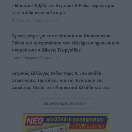
«Μουσικό Ταξίδι στο Αιγαίο»: Η Ρόδος έγραψε μια
νέα σελίδα στον πολιτισμό
Πολιτιστικά
•
πριν 55 λεπτά
Άμεσα μέτρα για την ενίσχυση του Νοσοκομείου
Ρόδου και αντιμετώπιση των ελλείψεων προσωπικού
ανακοίνωσε ο Άδωνις Γεωργιάδης
Τοπικές Ειδήσεις
•
πριν 1 ώρα
Iατρικός Σύλλογος Ροδου προς Α. Γεωργιάδη:
Στρατηγικές Προτάσεις για την Ενίσχυση της
Δημόσιας Υγείας στη Νησιωτική Ελλάδα και στα
Νοσοκομεία της Γ΄ Ζώνης
Τοπικές Ειδήσεις
•
πριν 1 ώρα
Περισσότερες ειδήσεις
Πάνθηρες: Ξεκίνησαν αισιόδοξοι για την παρθενική
“πτήση” τους