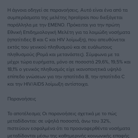
Η άγνοια οδηγεί σε παρανοήσεις. Αυτό είναι ένα από τα
συμπεράσματα της μελέτης hprolipsis που διεξάγεται
παράλληλα με την EMENO. Πρόκειται για την πρώτη
Εθνική Επιδημιολογική Μελέτη για τα λοιμώδη νοσήματα
(ηπατίτιδες Β και C και ΗΙV λοίμωξη), που απευθύνεται
εκτός του γενικού πληθυσμού και σε ευάλωτους
πληθυσμούς (Ρομά και μετανάστες). Σύμφωνα με τα
μέχρι τώρα ευρήματα, μόνο σε ποσοστά 29,6%, 19,5% και
18,1% ο γενικός πληθυσμός είχε ικανοποιητικά υψηλό
επίπεδο γνώσεων για την ηπατίτιδα Β, την ηπατίτιδα C
και την HIV/AIDS λοίμωξη αντίστοιχα.
Παρανοήσεις
Το αποτέλεσμα; Οι παρανοήσεις σχετικά με το πώς
μεταδίδονται: σε υψηλά ποσοστά, άνω του 32%,
πιστεύουν εσφαλμένα ότι τα προαναφερθέντα νοσήματα
μεταδίδονται μέσω της καθημερινής κοινωνικής επαφής