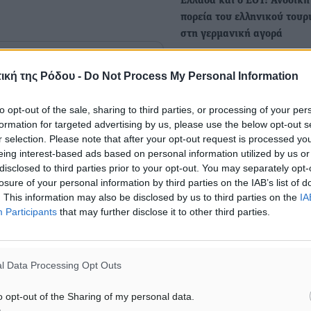
Ελλάδα και ο EOT: Ανοδική
πορεία του ελληνικού τουρ
στη γερμανική αγορά
Η Ελλάδα και ο ΕΟΤ βρέθη
επίκεντρο του διεθνούς
ική της Ρόδου -
Do Not Process My Personal Information
#Τέλη
τουριστικού ενδιαφέροντο
to opt-out of the sale, sharing to third parties, or processing of your per
formation for targeted advertising by us, please use the below opt-out s
A. Φιορεντίνος: Ισχυρές κ
r selection. Please note that after your opt-out request is processed y
ματα αναζήτησης
και νέα ρεκόρ από τη Γερμ
eing interest-based ads based on personal information utilized by us or
αγορά το 2025
disclosed to third parties prior to your opt-out. You may separately opt-
ε μας στο Google News ★ ↗
losure of your personal information by third parties on the IAB’s list of
Με μεγάλη δυναμική εξελί
. This information may also be disclosed by us to third parties on the
IA
οι κρατήσεις στη γερμανικ
ήστε
Participants
that may further disclose it to other third parties.
ταξιδιωτική αγορά για την
l Data Processing Opt Outs
ΙΑΒΑΣΕ ΕΠΙΣΗΣ
o opt-out of the Sharing of my personal data.