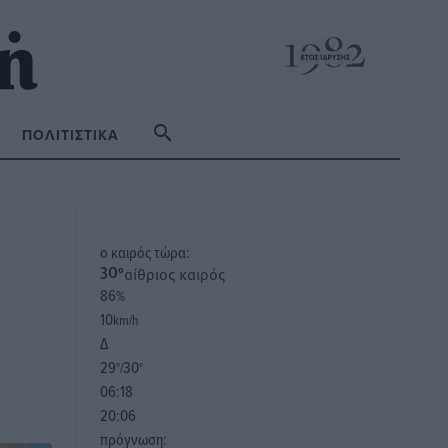
ΠΟΛΙΤΙΣΤΙΚΆ
o καιρός τώρα:
αίθριος καιρός
30
°
86
%
10
km/h
Δ
29
30
°/
°
06:18
20:06
πρόγνωση: