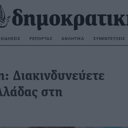
ΕΙΔΉΣΕΙΣ
ΡΕΠΟΡΤΆΖ
ΑΘΛΗΤΙΚΆ
ΣΥΝΕΝΤΕΎΞΕΙΣ
ΝΑΖΉΤΗΣΗ:
η: Διακινδυνεύετε
λλάδας στη