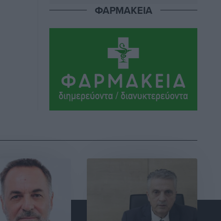
ΦΑΡΜΑΚΕΙΑ
ΣΕΓΑΣ: Πιστώθηκαν τα έξοδα
μετακίνησης του Πανελληνίου
Πρωταθλήματος Κ20 στα σωματεία
Αθλητικά
•
πριν 5 ώρες
Ευρωπαϊκό Πρωτάθλημα Στίβου: Πότε
αγωνίζονται η Μαγκούλια, η
Σπανουδάκη και ο Κριτούλης
Αθλητικά
•
πριν 5 ώρες
Εθνική Παίδων: Ο Χριστοδούλου και η
καλύτερη φουρνιά των τελευταίων
ετών
Αθλητικά
•
πριν 6 ώρες
Διαγόρας: Ανανέωσε ο Μιχάλης
Χατζηγεωργίου
Αθλητικά
•
πριν 6 ώρες