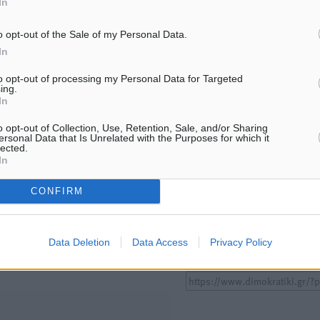
In
ΕΙΔΉΣΕΙΣ
ΕΙΔΉΣΕΙΣ
Σούπερ μάρκετ: Διευρύνεται η
15 Αυγούστου 2026: Πώς 
o opt-out of the Sale of my Personal Data.
εθνική πρωτοβουλία για τις
πληρωθούν όσοι εργαστού
τιμές – Eρχονται νέες
αργία – Τι ισχύει για πεν
In
συμμετοχές εταιρειών
εξαήμερο και άδειες
8.08.26 · 11:20
08.08.26 · 11:15
to opt-out of processing my Personal Data for Targeted
ing.
In
Υπενθύμιση:
o opt-out of Collection, Use, Retention, Sale, and/or Sharing
ersonal Data that Is Unrelated with the Purposes for which it
lected.
Για την μερική αναπαραγωγ
In
ή. Η Δημοκρατική δεν υιοθετεί
είδησης από άλλες ιστοσελ
υμε όποια σχόλια θεωρούμε
CONFIRM
είναι απαραίτητη η χρήση 
οίηση. Χρήστες που δεν τηρούν
παρακάτω παρεχόμενου
συνδέσμου παραπομπής πρ
Data Deletion
Data Access
Privacy Policy
άρθρο της Δημοκρατικής.