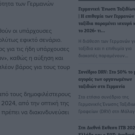
τότητα των Γερμανών
Γερμανική Ένωση Ταξιδίων
| Η επιθυμία των Γερμανών
ταξίδια παραμένει ισχυρή κ
θούν οι υπάρχουσες
το 2026- τι…
ολύτως εφικτό σενάριο.
Η διάθεση των Γερμανών γ
ος για τις ήδη υπάρχουσες
ταξίδια και η επιθυμία για
διακοπές παραμένουν…
ν», καθώς η αύξηση και
πλέον βάρος για τους τουρ
Συνέδριο DRV: Στο 50% το 
αγοράς των οργανωμένων
ταξιδιών στη Γερμανία
ς από τους δημοφιλέστερους
Στο ετήσιο συνέδριο της
 2024, από την οπτική της
Γερμανικής Ένωσης Ταξιδιω
 πρέπει να διακινδυνεύσει
Γραφείων (DRV) στη Μάλαγ
Στη Διεθνή Eκθεση ITB 202