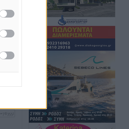
Ειδήσεις
•
πριν 5 ώρες
θα
ν την
θήμερο,
Γ. Χατζημάρκος: “Δύο μεγάλες
δεσμεύσεις Γεωργιάδη” – Κίνητρα για
τους γιατρούς των νησιών και
συνεργασία Ρόδου με το Αττικόν για το
Ακτινοθεραπευτικό
Τοπικές Ειδήσεις
•
πριν 5 ώρες
ή της
ίδες
Σούπερ μάρκετ: Διευρύνεται η εθνική
του
πρωτοβουλία για τις τιμές – Eρχονται
νέες συμμετοχές εταιρειών
ος το
Ειδήσεις
•
πριν 5 ώρες
Συνελήφθησαν έξι άτομα για
ηχορύπανση από καταστήματα στο
Νότιο Αιγαίο