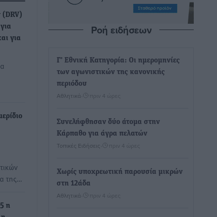
 (DRV)
Ροή ειδήσεων
 για
αι για
Γ’ Εθνική Κατηγορία: Οι ημερομηνίες
ια
των αγωνιστικών της κανονικής
περιόδου
Αθλητικά
•
πριν 4 ώρες
μερίδιο
Συνελήφθησαν δύο άτομα στην
Κάρπαθο για άγρα πελατών
Τοπικές Ειδήσεις
•
πριν 4 ώρες
τικών
Χωρίς υποχρεωτική παρουσία μικρών
α της…
στη 12άδα
Αθλητικά
•
πριν 4 ώρες
5 η