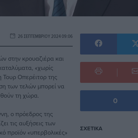
26 ΣΕΠΤΕΜΒΡΊΟΥ 2024 09:06
λών στην κρουαζιέρα και
καταλύματα, «χωρίς
 Τουρ Οπερέιτορ της
ση των τελών μπορεί να
φθούν τη χώρα.
0
ννη, ο πρόεδρος της
ζει τις αυξήσεις των
ΣΧΕΤΙΚΆ
κό προϊόν «υπερβολικές»