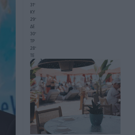
31
°
ΚΥ
29
°
ΔΕ
30
°
ΤΡ
28
°
ΤΕ