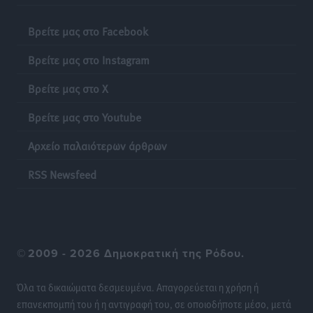
Βρείτε μας στο Facebook
Ιπποκράτης: Ανανέωσε η Νίκη Καρτσαμάρη
Αθλητικά
•
πριν 20 ώρες
Βρείτε μας στο Instagram
Βρείτε μας στο X
Η Μανίσα πήρε Buie και Davis
Αθλητικά
•
πριν 20 ώρες
Βρείτε μας στο Youtube
Αρχείο παλαιότερων άρθρων
Γ.Σ. Ηπιόνη: «Προπονητική ομάδα με εμπειρία,
επιστημονική γνώση και σύγχρονες μεθόδους»
RSS Newsfeed
Αθλητικά
•
πριν 20 ώρες
Α.Σ. Ρόδος: Ξανά στα «πράσινα» ο Νίκος Κοντίτσης
Αθλητικά
•
πριν 20 ώρες
©
2009 - 2026 Δημοκρατική της Ρόδου.
Συναυλία Μάριου Φραγκούλη – Γιώργου Περρή στην
Όλα τα δικαιώματα δεσμευμένα. Απαγορεύεται η χρήση ή
Κάσο
επανεκπομπή του ή η αντιγραφή του, σε οποιοδήποτε μέσο, μετά
Πολιτιστικά
•
πριν 20 ώρες