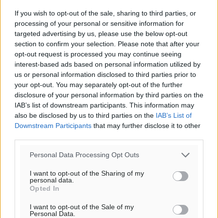
27
27
°/
°
If you wish to opt-out of the sale, sharing to third parties, or
06:18
processing of your personal or sensitive information for
20:07
targeted advertising by us, please use the below opt-out
section to confirm your selection. Please note that after your
πρόγνωση:
opt-out request is processed you may continue seeing
31
°
interest-based ads based on personal information utilized by
ΣΑ
us or personal information disclosed to third parties prior to
29
°
your opt-out. You may separately opt-out of the further
ΚΥ
disclosure of your personal information by third parties on the
29
°
IAB’s list of downstream participants. This information may
ΔΕ
also be disclosed by us to third parties on the
IAB’s List of
Downstream Participants
that may further disclose it to other
30
°
third parties.
ΤΡ
Personal Data Processing Opt Outs
I want to opt-out of the Sharing of my
personal data.
Opted In
I want to opt-out of the Sale of my
Personal Data.