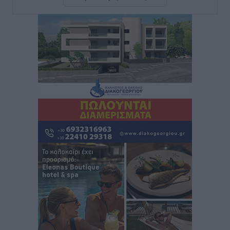
Τσαμπίκος Καραγιάννης: «Ο πρωτογενής τομέας
μπορεί να αποτελέσει τη δεύτερη μεγάλη δύναμη της
Ρόδου»
Ρεπορτάζ
•
πριν 38 λεπτά
Οικοδομική «ανάσα» στη Ρόδο: Αυξάνονται οι άδειες,
οι επεκτάσεις, οι ενεργειακές αναβαθμίσεις σε
ολόκληρο το νησί
Ειδήσεις
•
πριν 39 λεπτά
Στη Ρόδο απολαμβάνει τις καλοκαιρινές της διακοπές
η Φαίη Σκορδά
Τοπικές Ειδήσεις
•
πριν 41 λεπτά
Χειρουργικές ομάδες στην Κάλυμνο: Το νέο μοντέλο
του ΕΣΥ φέρνει τις επεμβάσεις κοντά στους νησιώτες
Ρεπορτάζ
•
πριν 43 λεπτά