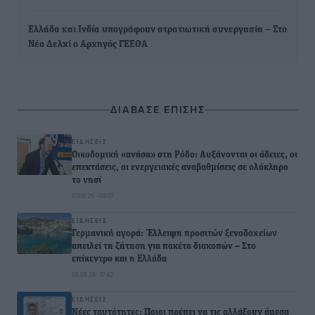
Ελλάδα και Ινδία υπογράφουν στρατιωτική συνεργασία – Στο
Νέο Δελχί ο Αρχηγός ΓΕΕΘΑ
ΔΙΑΒΑΣΕ ΕΠΙΣΗΣ
ΕΙΔΉΣΕΙΣ
Οικοδομική «ανάσα» στη Ρόδο: Αυξάνονται οι άδειες, οι
επεκτάσεις, οι ενεργειακές αναβαθμίσεις σε ολόκληρο
το νησί
07.08.26 · 08:07
ΕΙΔΉΣΕΙΣ
Γερμανική αγορά: Έλλειψη προσιτών ξενοδοχείων
απειλεί τη ζήτηση για πακέτα διακοπών – Στο
επίκεντρο και η Ελλάδα
06.08.26 · 17:42
ΕΙΔΉΣΕΙΣ
Νέες ταυτότητες: Ποιοι πρέπει να τις αλλάξουν άμεσα