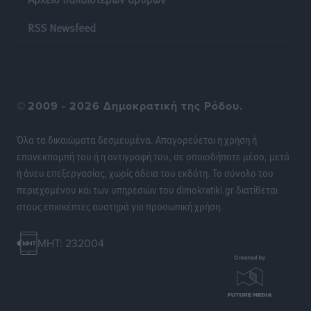
Ρεπορτάζ
•
πριν 23 ώρες
RSS Newsfeed
©
2009 - 2026 Δημοκρατική της Ρόδου.
Όλα τα δικαιώματα δεσμευμένα. Απαγορεύεται η χρήση ή
επανεκπομπή του ή η αντιγραφή του, σε οποιοδήποτε μέσο, μετά
ή άνευ επεξεργασίας, χωρίς άδεια του εκδότη. Το σύνολο του
περιεχομένου και των υπηρεσιών του dimokratiki.gr διατίθεται
στους επισκέπτες αυστηρά για προσωπική χρήση.
MHT: 232004