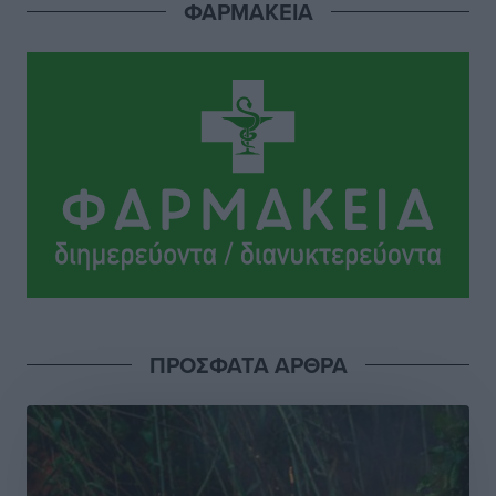
για τον τουρισμό
ΦΑΡΜΑΚΕΙΑ
Ειδήσεις
•
πριν 20 ώρες
Γ. Χατζημάρκος: “Δύο μεγάλες δεσμεύσεις
Γεωργιάδη” – Κίνητρα για τους γιατρούς των νησιών
και συνεργασία Ρόδου με το Αττικόν για το
Ακτινοθεραπευτικό
Τοπικές Ειδήσεις
•
πριν 20 ώρες
Σούπερ μάρκετ: Διευρύνεται η εθνική πρωτοβουλία
για τις τιμές – Eρχονται νέες συμμετοχές εταιρειών
Ειδήσεις
•
πριν 20 ώρες
ΠΡΟΣΦΑΤΑ ΑΡΘΡΑ
Συνελήφθησαν έξι άτομα για ηχορύπανση από
καταστήματα στο Νότιο Αιγαίο
Τοπικές Ειδήσεις
•
πριν 20 ώρες
15 Αυγούστου 2026: Πώς θα πληρωθούν όσοι