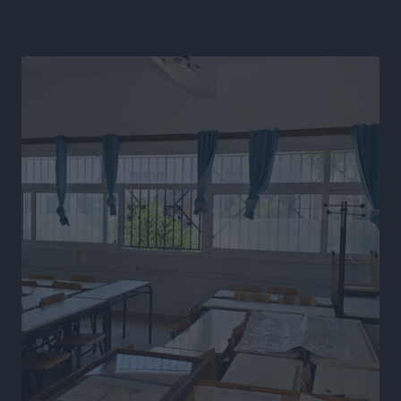
Ευρωπαϊκό Πρωτάθλημα Στίβου: Πότε αγωνίζονται η
Μαγκούλια, η Σπανουδάκη και ο Κριτούλης
Αθλητικά
•
πριν 20 ώρες
Εθνική Παίδων: Ο Χριστοδούλου και η καλύτερη
φουρνιά των τελευταίων ετών
Αθλητικά
•
πριν 20 ώρες
Διαγόρας: Ανανέωσε ο Μιχάλης Χατζηγεωργίου
Αθλητικά
•
πριν 20 ώρες
ΔΕΑΣ Δάφνη Ρόδου: Η Ευαγγελία Τετράδη στο
τεχνικό επιτελείο
Αθλητικά
•
πριν 21 ώρες
Γ.Σ. Διαγόρας: Το οργανόγραμμα των Ακαδημιών
Αθλητικά
•
πριν 21 ώρες