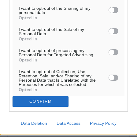
Ροή ειδήσεων
I want to opt-out of the Sharing of my
personal data.
Opted In
Καιρός «hot – dry – windy» τις επόμενες 48 ώρες στη
I want to opt-out of the Sale of my
χώρα
Personal Data.
Ειδήσεις
•
πριν 12 ώρες
Opted In
I want to opt-out of processing my
Δύο σχολεία της Λέρου αλλάζουν όψη με δωρεά
Personal Data for Targeted Advertising.
Opted In
αγάπης για τα παιδιά
Τοπικές Ειδήσεις
•
πριν 12 ώρες
I want to opt-out of Collection, Use,
Retention, Sale, and/or Sharing of my
Personal Data that Is Unrelated with the
Purposes for which it was collected.
Τουρισμός: Με θετικό πρόσημο έως τώρα η χρονιά,
Opted In
παρά τα σκαμπανεβάσματα
Ειδήσεις
•
πριν 13 ώρες
CONFIRM
Χαρ. Ναβροζίδης στον RV «Σε τρία χρόνια θα είμαστε
Data Deletion
Data Access
Privacy Policy
η πιο ψηφιακή Περιφέρεια της χώρας» Δημοπρατείται
το έργο ψηφιακού μετασχηματισμού