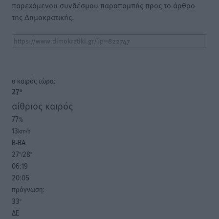
παρεχόμενου συνδέσμου παραπομπής προς το άρθρο
της Δημοκρατικής.
o καιρός τώρα:
27
°
αίθριος καιρός
77
%
13
km/h
Β-ΒΑ
27
28
°/
°
06:19
20:05
πρόγνωση:
33
°
ΔΕ