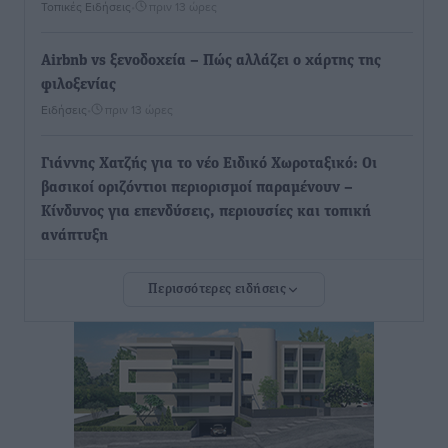
Τοπικές Ειδήσεις
•
πριν 13 ώρες
Airbnb vs ξενοδοχεία – Πώς αλλάζει ο χάρτης της
φιλοξενίας
Ειδήσεις
•
πριν 13 ώρες
Γιάννης Χατζής για το νέο Ειδικό Χωροταξικό: Οι
βασικοί οριζόντιοι περιορισμοί παραμένουν –
Κίνδυνος για επενδύσεις, περιουσίες και τοπική
ανάπτυξη
Τοπικές Ειδήσεις
•
πριν 13 ώρες
Περισσότερες ειδήσεις
Ευ. Τουρνάς: Απέναντι σε ακραία καιρικά φαινόμενα
δεν υπάρχουν περιθώρια εφησυχασμού
Ειδήσεις
•
πριν 13 ώρες
Στον Άγιο Νικόλαο Χάλκης ανοίγει ξανά το
ανανεωμένο εκκλησιαστικό μουσείο από τη Λέσχη