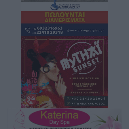
Lions Χάλκης
Τοπικές Ειδήσεις
•
πριν 13 ώρες
Ρόδος: «Βουλιάζει» από τουρίστες – Πάνω από 1 εκατ.
επιβάτες και 55 κρουαζιερόπλοια
Τοπικές Ειδήσεις
•
πριν 13 ώρες
Γ’ Εθνική Κατηγορία: Οι ημερομηνίες των
αγωνιστικών της κανονικής περιόδου
Αθλητικά
•
πριν 19 ώρες
Συνελήφθησαν δύο άτομα στην Κάρπαθο για άγρα
πελατών
Τοπικές Ειδήσεις
•
πριν 19 ώρες
Χωρίς υποχρεωτική παρουσία μικρών στη 12άδα
Αθλητικά
•
πριν 19 ώρες