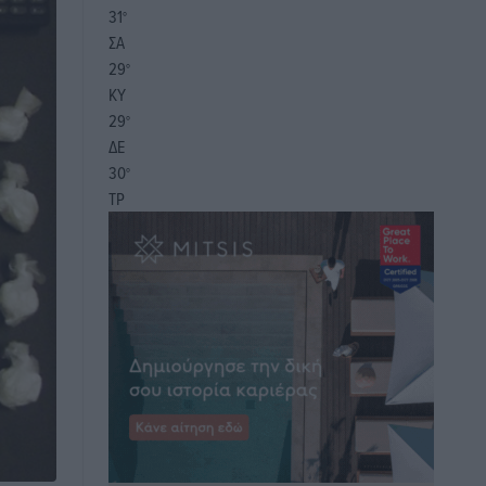
31
°
ΣΑ
29
°
ΚΥ
29
°
ΔΕ
30
°
ΤΡ