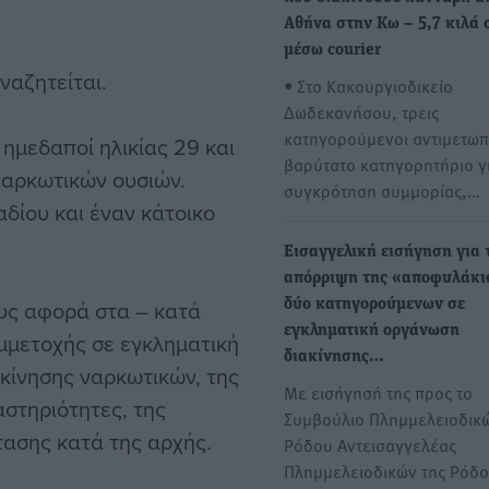
Αθήνα στην Κω – 5,7 κιλά 
μέσω courier
ναζητείται.
• Στο Κακουργιοδικείο
Δωδεκανήσου, τρεις
κατηγορούμενοι αντιμετωπ
 ημεδαποί ηλικίας 29 και
βαρύτατο κατηγορητήριο γ
 ναρκωτικών ουσιών.
συγκρότηση συμμορίας,…
αδίου και έναν κάτοικο
Εισαγγελική εισήγηση για 
απόρριψη της «αποφυλάκι
υς αφορά στα – κατά
δύο κατηγορούμενων σε
εγκληματική οργάνωση
μμετοχής σε εγκληματική
διακίνησης…
κίνησης ναρκωτικών, της
Με εισήγησή της προς το
στηριότητες, της
Συμβούλιο Πλημμελειοδικ
τασης κατά της αρχής.
Ρόδου Αντεισαγγελέας
Πλημμελειοδικών της Ρόδ