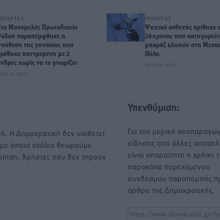
ΡΕΠΟΡΤΆΖ
ΡΕΠΟΡΤΆΖ
Στο Μονομελές Πρωτοδικείο
Ψυχικά ασθενής κρίθηκε 
Ρόδου παραπέμφθηκε η
26χρονος που κατηγορείτα
υπόθεση της γυναίκας που
μπαράζ κλοπών στη Μεσα
βρέθηκε παντρεμένη με 2
Πόλη
άνδρες χωρίς να το γνωρίζει
06.08.26 · 08:08
6.08.26 · 08:09
Υπενθύμιση:
Για την μερική αναπαραγωγ
ή. Η Δημοκρατική δεν υιοθετεί
είδησης από άλλες ιστοσελ
υμε όποια σχόλια θεωρούμε
είναι απαραίτητη η χρήση 
οίηση. Χρήστες που δεν τηρούν
παρακάτω παρεχόμενου
συνδέσμου παραπομπής πρ
άρθρο της Δημοκρατικής.