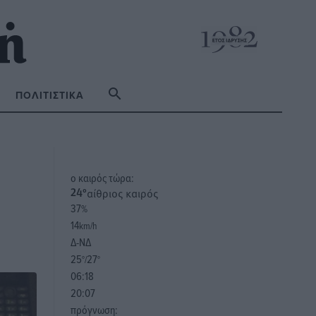
ΠΟΛΙΤΙΣΤΙΚΆ
o καιρός τώρα:
αίθριος καιρός
24
°
37
%
14
km/h
Δ-ΝΔ
25
27
°/
°
06:18
20:07
πρόγνωση: