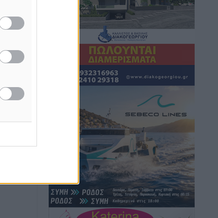
Hotels – Χατζηλαζάρου – Προχωρά
καινούργιο ξενοδοχείο στην Κω
Τοπικές Ειδήσεις
•
πριν 13 ώρες
Αυτοκίνητο μπήκε παράνομα σε
μονόδρομο στο Μαστιχάρι –
Αναποδογύρισε όχημα με μητέρα και
5χρονο παιδί
Τοπικές Ειδήσεις
•
πριν 13 ώρες
“Η Ευρώπη αντιμετώπιζε το
προσφυγικό σαν ταινία τρόμου” – Η
συγκλονιστική μαρτυρία της Χαρούλας
Γιασιράνη στον RV για τα γεγονότα που
οδήγησαν στο Σύμφωνο της Λέρου
Τοπικές Ειδήσεις
•
πριν 13 ώρες
Συναυλία με τον Γιάννη Κότσιρα στις