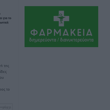
Αθλητικά
•
πριν 14 ώρες
ο
Ιάλυσος Β’: Νωρίς νωρίς μπήκαν στα
ι για το
βάσανα της προετοιμασίας
ιωνική
Αθλητικά
•
πριν 14 ώρες
Εθνικός Αρχίπολης: Μεγάλο βήμα
προόδου η ίδρυση Ακαδημίας
Αθλητικά
•
πριν 14 ώρες
ή της
Ιππότες: Με το βλέμμα στραμμένο στο
ίδες
μέλλον
του
Αθλητικά
•
πριν 14 ώρες
ος το
ΠΑΜΕ ΣΤΟΙΧΗΜΑ: Περισσότερα από 95
εκατομμύρια ευρώ σε κέρδη μοίρασε
τον Ιούλιο
Αθλητικά
•
πριν 14 ώρες