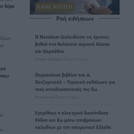
σε δέμα
Ροή ειδήσεων
ίζουν
Η Meridiam ξεκλειδώνει τις έρευνες
ια
βυθού στη θαλάσσια περιοχή Κάσου
και Καρπάθου
Τοπικές Ειδήσεις
•
πριν 10 ώρες
την
Παρουσίαση βιβλίου του Α.
σης»
Χατζημιχαήλ – Τιμητική εκδήλωση για
τους αυτοδιοικητικούς της Κω
Πολιτιστικά
•
πριν 11 ώρες
Εγκρίθηκε η ηλεκτρική διασύνδεση
ών
Ρόδου και Κω μέσω υποβρύχιων
καλωδίων με την ηπειρωτική Ελλάδα
ου…