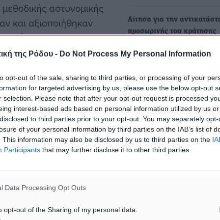
 μεθοδικής αστυνομικής
αν και αξιοποιήθηκαν
Αίτηση για την αντικατάστ
προσωρινής του κράτησης
διερεύνησης της
υπέβαλε κατηγορούμενος σ
ική της Ρόδου -
Do Not Process My Personal Information
εγκληματική οργάνωση…
Ενώπιον του Συμβουλίου
to opt-out of the sale, sharing to third parties, or processing of your per
χοντας αρχηγικό ρόλο,
Πλημμελειοδικών Ρόδου,
formation for targeted advertising by us, please use the below opt-out s
προσέφυγε χθες, με αίτημα
υ 2014 εγκληματική
r selection. Please note that after your opt-out request is processed y
αντικατάσταση της…
ίχαν ενταθεί οι δυο
eing interest-based ads based on personal information utilized by us or
disclosed to third parties prior to your opt-out. You may separately opt-
ίνηση και περαιτέρω
losure of your personal information by third parties on the IAB’s list of
Σύρος κρίθηκε ένοχος για 
ς, αποκομίζοντας
. This information may also be disclosed by us to third parties on the
IA
σε εγκληματική οργάνωση
Participants
that may further disclose it to other third parties.
διακίνησης αλλοδαπών
Ποινή κάθειρξης 6 ετών
 προμήθεια των
επιβλήθηκε χθες σε υπήκο
l Data Processing Opt Outs
Συρίας, τον οποίο το…
 των δυο ομοεθνών του,
o opt-out of the Sharing of my personal data.
αι διακίνησή τους.