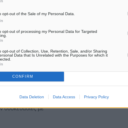
In
ην υπόθεση εξακριβώθηκε
o opt-out of the Sale of my Personal Data.
In
οποιήσει επανειλημμένως
 τους Αλβανούς.
to opt-out of processing my Personal Data for Targeted
ing.
In
ων, στο πλαίσιο
o opt-out of Collection, Use, Retention, Sale, and/or Sharing
 έγινε την 22α Δεκεμβρίου
ersonal Data that Is Unrelated with the Purposes for which it
lected.
γροτεμάχιο στο Φαληράκι
In
» και απέκρυπτε στο
CONFIRM
Data Deletion
Data Access
Privacy Policy
ίδια περιοχή και ο
αν συσκευασίες με