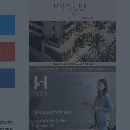
γάνωση
πό την