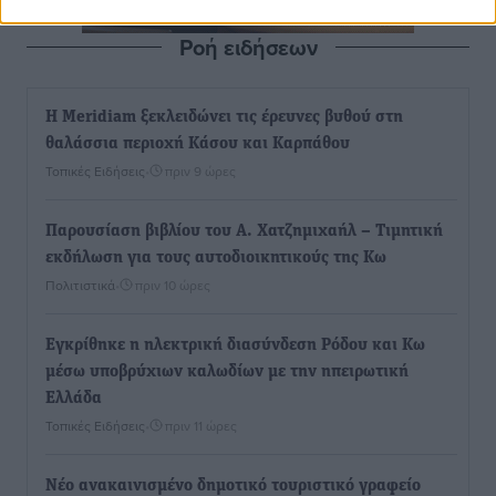
Ροή ειδήσεων
Η Meridiam ξεκλειδώνει τις έρευνες βυθού στη
θαλάσσια περιοχή Κάσου και Καρπάθου
Τοπικές Ειδήσεις
•
πριν 9 ώρες
Παρουσίαση βιβλίου του Α. Χατζημιχαήλ – Τιμητική
εκδήλωση για τους αυτοδιοικητικούς της Κω
Πολιτιστικά
•
πριν 10 ώρες
Εγκρίθηκε η ηλεκτρική διασύνδεση Ρόδου και Κω
μέσω υποβρύχιων καλωδίων με την ηπειρωτική
Ελλάδα
Τοπικές Ειδήσεις
•
πριν 11 ώρες
Νέο ανακαινισμένο δημοτικό τουριστικό γραφείο