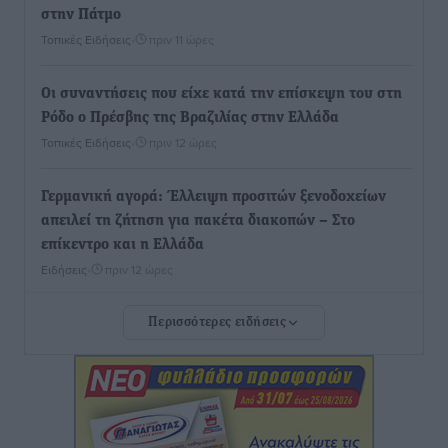
στην Πάτμο
Τοπικές Ειδήσεις
•
πριν 11 ώρες
Οι συναντήσεις που είχε κατά την επίσκεψη του στη
Ρόδο ο Πρέσβης της Βραζιλίας στην Ελλάδα
Τοπικές Ειδήσεις
•
πριν 12 ώρες
Γερμανική αγορά: Έλλειψη προσιτών ξενοδοχείων
απειλεί τη ζήτηση για πακέτα διακοπών – Στο
επίκεντρο και η Ελλάδα
Ειδήσεις
•
πριν 12 ώρες
Περισσότερες ειδήσεις
Νέο ξενοδοχείο στη Ρόδο για την H Hotels –
Χατζηλαζάρου – Προχωρά καινούργιο ξενοδοχείο
στην Κω
Τοπικές Ειδήσεις
•
πριν 12 ώρες