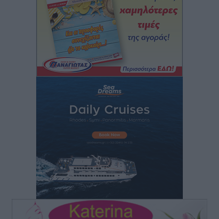
Αυτοκίνητο μπήκε παράνομα σε μονόδρομο στο
Μαστιχάρι – Αναποδογύρισε όχημα με μητέρα και
5χρονο παιδί
Τοπικές Ειδήσεις
•
πριν 12 ώρες
“Η Ευρώπη αντιμετώπιζε το προσφυγικό σαν ταινία
τρόμου” – Η συγκλονιστική μαρτυρία της Χαρούλας
Γιασιράνη στον RV για τα γεγονότα που οδήγησαν στο
Σύμφωνο της Λέρου
Τοπικές Ειδήσεις
•
πριν 12 ώρες
Συναυλία με τον Γιάννη Κότσιρα στις 21 Αυγούστου
Πολιτιστικά
•
πριν 12 ώρες
Έκτακτη συνεδρίαση της Δημοτικής Επιτροπής Ρόδου
αύριο Παρασκευή 7 Αυγούστου
Τοπικές Ειδήσεις
•
πριν 12 ώρες