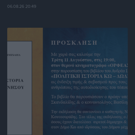
Στίβος: Οι βαθμολογίες των συλλόγων της
06.08.26 20:49
Δωδεκανήσου
Αθλητικά
•
πριν 16 ώρες
Νέες ταυτότητες: Ποιοι πρέπει να τις αλλάξουν άμεσα
και ποιοι όχι
Ειδήσεις
•
πριν 16 ώρες
Στον Ιπποκράτη η Μαρία Βλάχου
Αθλητικά
•
πριν 16 ώρες
Οικονομική ενίσχυση για συντήρηση στο κλειστό της
Καρπάθου
Αθλητικά
•
πριν 16 ώρες
Στάθης Αντωνάς: Ένα βήμα πριν από επαγγελματικό
συμβόλαιο πυγμαχίας με MTGP και BXGP για Ευρώπη