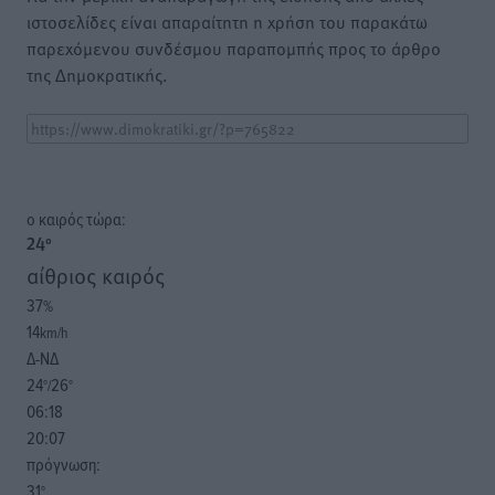
ιστοσελίδες είναι απαραίτητη η χρήση του παρακάτω
παρεχόμενου συνδέσμου παραπομπής προς το άρθρο
της Δημοκρατικής.
o καιρός τώρα:
24
°
αίθριος καιρός
37
%
14
km/h
Δ-ΝΔ
24
26
°/
°
06:18
20:07
πρόγνωση:
31
°