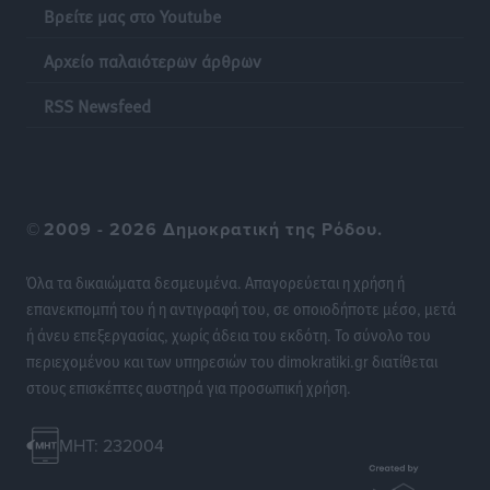
Βρείτε μας στο Youtube
Ακρίβεια: Σημαντικές οι διατακτικές σίτισης για 3
στους 4 εργαζομένους
Αρχείο παλαιότερων άρθρων
Ειδήσεις
•
πριν 20 ώρες
RSS Newsfeed
Κινητοποίηση της Πυροσβεστικής στην Κάρπαθο, για
τη φωτιά στην περιοχή Σάνταλο
Τοπικές Ειδήσεις
•
πριν 20 ώρες
©
2009 - 2026 Δημοκρατική της Ρόδου.
Η Ρόδος μπαίνει στη διεκδίκηση για τη Μεσογειακή
Πρωτεύουσα Πολιτισμού και Διαλόγου 2028
Όλα τα δικαιώματα δεσμευμένα. Απαγορεύεται η χρήση ή
Τοπικές Ειδήσεις
•
πριν 20 ώρες
επανεκπομπή του ή η αντιγραφή του, σε οποιοδήποτε μέσο, μετά
ή άνευ επεξεργασίας, χωρίς άδεια του εκδότη. Το σύνολο του
περιεχομένου και των υπηρεσιών του dimokratiki.gr διατίθεται
Σύμη: Στον 8ο αγνοούμενο Γερμανό τουρίστα ανήκει η
στους επισκέπτες αυστηρά για προσωπική χρήση.
σορός που εντοπίστηκε
Τοπικές Ειδήσεις
•
πριν 20 ώρες
MHT: 232004
Η σιωπηρή παράταση του Ταμείου Ανάκαμψης για