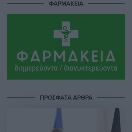
Αθλητικά
•
πριν 13 ώρες
ΦΑΡΜΑΚΕΙΑ
Ιππότες: Με το βλέμμα στραμμένο στο μέλλον
Αθλητικά
•
πριν 13 ώρες
ΠΑΜΕ ΣΤΟΙΧΗΜΑ: Περισσότερα από 95 εκατομμύρια
ευρώ σε κέρδη μοίρασε τον Ιούλιο
Αθλητικά
•
πριν 13 ώρες
Ολοκλήρωση του έργου αναβάθμισης των
υποδομών του Νεστορίδειου Μελάθρου
Τοπικές Ειδήσεις
•
πριν 14 ώρες
ΠΡΟΣΦΑΤΑ ΑΡΘΡΑ
Γ.Σ. Διαγόρας: Στα «κυανέρυθρα» ο Janni Pembe
Αθλητικά
•
πριν 15 ώρες
Σύλληψη 21χρονου για ναρκωτικά στη Ρόδο
Τοπικές Ειδήσεις
•
πριν 15 ώρες