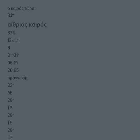
o καιρός τώρα:
31
°
αίθριος καιρός
82
%
13
km/h
Β
31
31
°/
°
06:19
20:05
πρόγνωση:
32
°
ΔΕ
29
°
ΤΡ
29
°
ΤΕ
29
°
ΠΕ