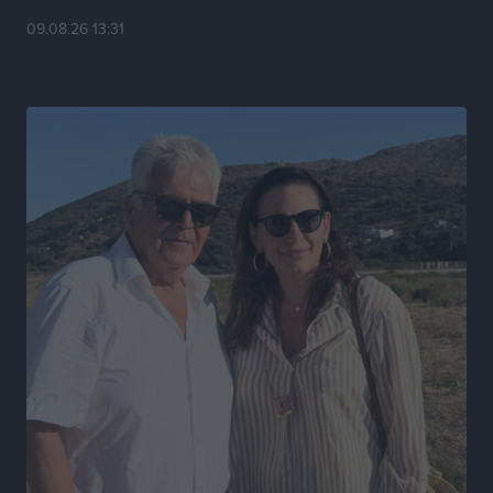
Τοπικές Ειδήσεις
•
πριν 7 ώρες
09.08.26 13:31
Καιρός «hot – dry – windy» τις επόμενες 48 ώρες στη
χώρα
Ειδήσεις
•
πριν 20 ώρες
Δύο σχολεία της Λέρου αλλάζουν όψη με δωρεά
αγάπης για τα παιδιά
Τοπικές Ειδήσεις
•
πριν 21 ώρες
Τουρισμός: Με θετικό πρόσημο έως τώρα η χρονιά,
παρά τα σκαμπανεβάσματα
Ειδήσεις
•
πριν 21 ώρες
Χαρ. Ναβροζίδης στον RV «Σε τρία χρόνια θα είμαστε
η πιο ψηφιακή Περιφέρεια της χώρας» Δημοπρατείται
το έργο ψηφιακού μετασχηματισμού
Τοπικές Ειδήσεις
•
πριν 21 ώρες