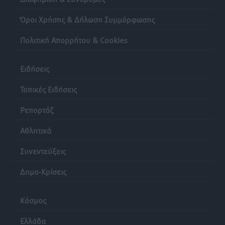
Lions Χάλκης
Τοπικές Ειδήσεις
•
πριν 21 ώρες
Όροι Χρήσης & Δήλωση Συμμόρφωσης
Πολιτική Απορρήτου & Cookies
Ρόδος: «Βουλιάζει» από τουρίστες – Πάνω από 1 εκατ.
επιβάτες και 55 κρουαζιερόπλοια
Τοπικές Ειδήσεις
•
πριν 21 ώρες
Ειδήσεις
Τοπικές Ειδήσεις
Ρεπορτάζ
Αθλητικά
Συνεντεύξεις
Δημο-Κρίσεις
Κόσμος
Ελλάδα