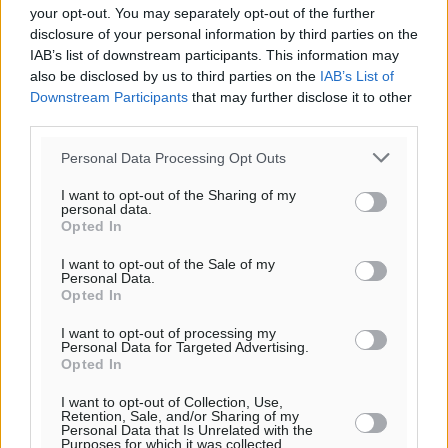
your opt-out. You may separately opt-out of the further
disclosure of your personal information by third parties on the
Από την παράδοση της Ρόδου στα ερευνητικά
IAB’s list of downstream participants. This information may
εργαστήρια: Το μελεκούνι αποκτά διεθνές
also be disclosed by us to third parties on the
IAB’s List of
επιστημονικό ενδιαφέρον
Downstream Participants
that may further disclose it to other
Πολιτιστικά
•
πριν 2 ώρες
third parties.
Personal Data Processing Opt Outs
Επίσκεψη θα πραγματοποιήσει στη Λέρο τον
Σεπτέμβριο η Όλγα Κεφαλογιάννη
I want to opt-out of the Sharing of my
personal data.
Τοπικές Ειδήσεις
•
πριν 3 ώρες
Opted In
I want to opt-out of the Sale of my
Γιώργος Χατζημάρκος: Στηρίζουμε τις εκδηλώσεις
Personal Data.
που γίνονται στα νησιά μας γιατί ο πολιτισμός είναι
Opted In
δικαίωμα όλων και δύναμη ζωής
I want to opt-out of processing my
Τοπικές Ειδήσεις
•
πριν 3 ώρες
Personal Data for Targeted Advertising.
Opted In
Κάρπαθος: Παλιά πυρομαχικά εντοπίστηκαν στο
I want to opt-out of Collection, Use,
Retention, Sale, and/or Sharing of my
Αρδάνι – Απαγορεύτηκε η κολύμβηση στην περιοχή
Personal Data that Is Unrelated with the
Τοπικές Ειδήσεις
•
πριν 4 ώρες
Purposes for which it was collected.