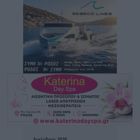
Συνεχίζεται η έξοδος του Αυγούστου – Πάνω από
34.000 αναχωρούν σήμερα μόνο από τον Πειραιά
Ειδήσεις
•
πριν 5 ώρες
Μόνιμες θέσεις στους παιδικούς σταθμούς: Οι
προϋποθέσεις, η 24μηνη εμπειρία και οι προθεσμίες
για τους δήμους
Τοπικές Ειδήσεις
•
πριν 6 ώρες
Δεύτερη πηγή εισοδήματος για τους επαγγελματίες
ψαράδες ο αλιευτικός τουρισμός
Ειδήσεις
•
πριν 6 ώρες
Μαρία Εκμεκτσίογλου: Η πίστη μου είναι το
μεγαλύτερο στήριγμα μου – Το προσκύνημα στην ιερά
Μονή Πανορμίτη
Τοπικές Ειδήσεις
•
πριν 6 ώρες
Δεκέμβριος 2018