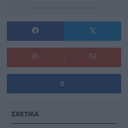
Στο Google News πατήστε ★ Ακολουθήστε
0
ΣΧΕΤΙΚΆ