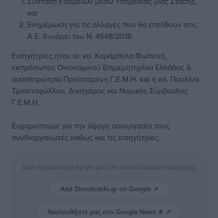
Σύσταση Εταιρειών μέσω Υπηρεσίας μιας Στάσης,
και
Ενημέρωση για τις αλλαγές που θα επέλθουν στις
Α.Ε. δυνάμει του Ν. 4548/2018.
Εισηγήτριες ήταν οι: κα. Καράμπελα Φωτεινή,
εκπρόσωπος Οικονομικού Επιμεμητηρίου Ελλάδος &
αναπληρώτρια Προϊσταμένη Γ.Ε.Μ.Η. και η κα. Παυλίνα
Τριανταφύλλου, Δικηγόρος και Νομικός Σύμβουλος
Γ.Ε.Μ.Η.
Ευχαριστούμε για την άψογη συνεργασία τους
συνδιοργανωτές καθώς και τις εισηγήτριες.
Δείτε περισσότερα άρθρα μας στα αποτελέσματα αναζήτησης
Add Dimokratiki.gr on Google ↗
Ακολουθήστε μας στο Google News ★ ↗