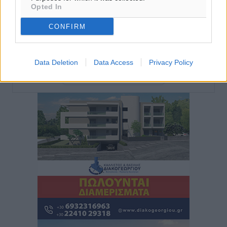
Opted In
Τουρνάς για φωτιές: «Κανένα περιθώριο
CONFIRM
εφησυχασμού» – Σε πλήρη ετοιμότητα ο μηχανισμός
Ειδήσεις
•
πριν 4 ώρες
Data Deletion
Data Access
Privacy Policy
Περισσότερες ειδήσεις
Καιρός: Επιμένουν οι υψηλές θερμοκρασίες – Ισχυρά
μελτέμια έως 9 μποφόρ, σε «Red Code» 6 περιοχές
Τοπικές Ειδήσεις
•
πριν 5 ώρες
Τα φοιτητικά ενοίκια «τινάζουν στον αέρα» τους
οικογενειακούς προϋπολογισμούς
Ειδήσεις
•
πριν 5 ώρες
Δύο νέοι ξενώνες παραδόθηκαν στις Ένοπλες
Δυνάμεις στη νήσο Ρω
Τοπικές Ειδήσεις
•
πριν 5 ώρες