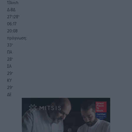
13
km/h
Δ-ΒΔ
27
28
°/
°
06:17
20:08
πρόγνωση:
33
°
ΠΑ
28
°
ΣΑ
29
°
ΚΥ
29
°
ΔΕ