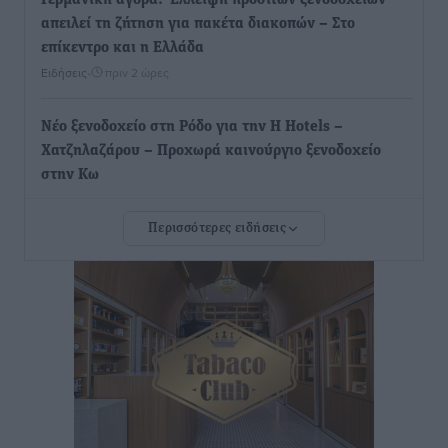
Γερμανική αγορά: Έλλειψη προσιτών ξενοδοχείων
απειλεί τη ζήτηση για πακέτα διακοπών – Στο
επίκεντρο και η Ελλάδα
Ειδήσεις
•
πριν 2 ώρες
Νέο ξενοδοχείο στη Ρόδο για την H Hotels –
Χατζηλαζάρου – Προχωρά καινούργιο ξενοδοχείο
στην Κω
Τοπικές Ειδήσεις
•
πριν 3 ώρες
Περισσότερες ειδήσεις
Αυτοκίνητο μπήκε παράνομα σε μονόδρομο στο
Μαστιχάρι – Αναποδογύρισε όχημα με μητέρα και
5χρονο παιδί
Τοπικές Ειδήσεις
•
πριν 3 ώρες
“Η Ευρώπη αντιμετώπιζε το προσφυγικό σαν ταινία
τρόμου” – Η συγκλονιστική μαρτυρία της Χαρούλας
Γιασιράνη στον RV για τα γεγονότα που οδήγησαν στο