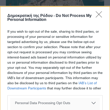
Δημοκρατική της Ρόδου -
Do Not Process My
Personal Information
If you wish to opt-out of the sale, sharing to third parties, or
processing of your personal or sensitive information for
targeted advertising by us, please use the below opt-out
section to confirm your selection. Please note that after your
opt-out request is processed you may continue seeing
Δράσεις για την προώθηση του
interest-based ads based on personal information utilized by
ελληνικού τουρισμού σε Κόρινθο,
us or personal information disclosed to third parties prior to
Πάτρα και Κω
your opt-out. You may separately opt-out of the further
disclosure of your personal information by third parties on the
Σε δράσεις για την προώθηση του τουρισμού
IAB’s list of downstream participants. This information may
προχωρούν ο Δήμος Κορίνθου και ο Ελληνικός
also be disclosed by us to third parties on the
IAB’s List of
Οργανισμός Τουρισμού. Αναλυτικά, ο Δήμος Κορίνθου
Downstream Participants
that may further disclose it to other
στο πλαίσιο υλοποίησης των δράσεων ...
third parties.
Personal Data Processing Opt Outs
16.08.25, 15:00