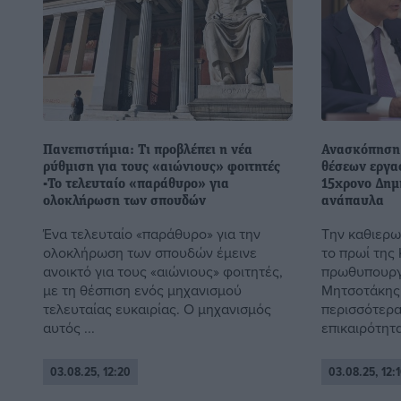
Πανεπιστήμια: Τι προβλέπει η νέα
Ανασκόπηση
ρύθμιση για τους «αιώνιους» φοιτητές
θέσεων εργασ
-Το τελευταίο «παράθυρο» για
15χρονο Δημή
ολοκλήρωση των σπουδών
ανάπαυλα
Ένα τελευταίο «παράθυρο» για την
Την καθιερω
ολοκλήρωση των σπουδών έμεινε
το πρωί της
ανοικτό για τους «αιώνιους» φοιτητές,
πρωθυπουργ
με τη θέσπιση ενός μηχανισμού
Μητσοτάκης
τελευταίας ευκαιρίας. Ο μηχανισμός
περισσότερα
αυτός ...
επικαιρότητ
03.08.25, 12:20
03.08.25, 12:1