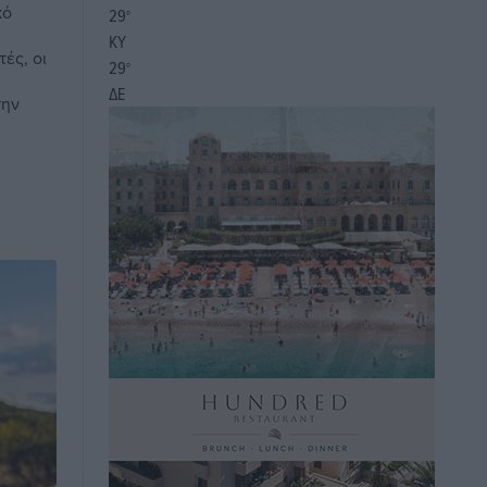
κό
29
°
ΚΥ
ές, οι
29
°
ΔΕ
την