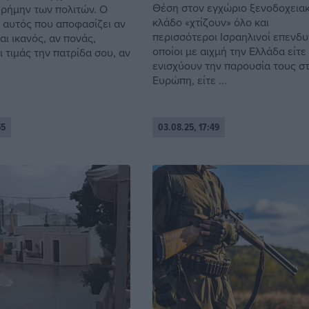
Θέση στον εγχώριο ξενοδοχεια
ερήμην των πολιτών. Ο
κλάδο «χτίζουν» όλο και
ι αυτός που αποφασίζει αν
περισσότεροι Ισραηλινοί επενδυτ
αι ικανός, αν πονάς,
οποίοι με αιχμή την Ελλάδα είτε
ι τιμάς την πατρίδα σου, αν
ενισχύουν την παρουσία τους σ
Ευρώπη, είτε ...
55
03.08.25, 17:49