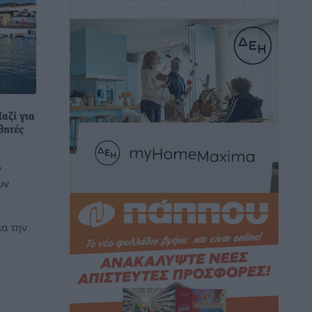
καινούργιο ξενοδοχείο στην Κω
Τοπικές Ειδήσεις
•
πριν 3 ώρες
Αυτοκίνητο μπήκε παράνομα σε
μονόδρομο στο Μαστιχάρι –
Αναποδογύρισε όχημα με μητέρα και
5χρονο παιδί
αζί για
θητές
Τοπικές Ειδήσεις
•
πριν 3 ώρες
ν
“Η Ευρώπη αντιμετώπιζε το
ων
προσφυγικό σαν ταινία τρόμου” – Η
συγκλονιστική μαρτυρία της Χαρούλας
Γιασιράνη στον RV για τα γεγονότα που
ια την
οδήγησαν στο Σύμφωνο της Λέρου
Τοπικές Ειδήσεις
•
πριν 3 ώρες
Συναυλία με τον Γιάννη Κότσιρα στις
21 Αυγούστου