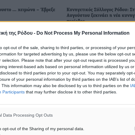
ουστο … χειμώνα – Έβρεξε
Κυνηγετικός Σύλλογος Ρόδου: Στ
Αυγούστου ξεκινάει η νέα κυνηγ
περίοδος
ς ήλιος, αλλά και οι
Με ανακοίνωση του και στα μέσ
βόρειοι άνεμοι, θα είναι τα
ική της Ρόδου -
Do Not Process My Personal Information
κοινωνικής δικτύωσης ο Κυνηγε
αρακτηριστικά
Σύλλογος Ρόδου ενημερώνει τα
σήμερα, Κυριακή 3
to opt-out of the sale, sharing to third parties, or processing of your per
του ότι η νέα κυνηγετική περίο
Αυτά έγραφαν οι
formation for targeted advertising by us, please use the below opt-out s
ξεκινάει στις 20 Αυγούστου. Στην
 για την ...
r selection. Please note that after your opt-out request is processed y
eing interest-based ads based on personal information utilized by us or
42
03.08.25, 12:53
disclosed to third parties prior to your opt-out. You may separately opt-
losure of your personal information by third parties on the IAB’s list of
. This information may also be disclosed by us to third parties on the
IA
Participants
that may further disclose it to other third parties.
l Data Processing Opt Outs
o opt-out of the Sharing of my personal data.