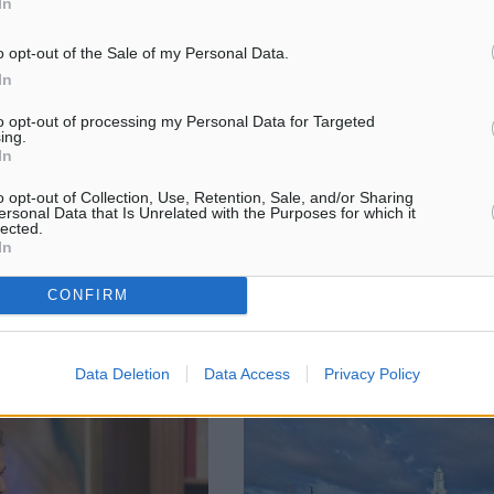
In
o opt-out of the Sale of my Personal Data.
In
ίλιου Θέμης
Θα διεκδικήσει τρίτη θητεία με
to opt-out of processing my Personal Data for Targeted
δης και Γεράσιμος
αυτοδυναμία ο Κυριάκος Μητσο
ing.
 στην Κω αύριο
In
Συνέντευξη εφ όλης παραχωρεί
και ανανεωμένος κύκλος
πρωθυπουργός Κυριάκος
o opt-out of Collection, Use, Retention, Sale, and/or Sharing
πιτυχημένων παραστάσεων
Μητσοτάκης στο «Πρώτο ΘΕΜΑ
ersonal Data that Is Unrelated with the Purposes for which it
ς Μποφίλιου, του Θέμη
κυκλοφορεί στα περίπτερα. Μιλ
lected.
In
δη και του Γεράσιμου
στον Δημήτρη Δανίκα όχι μόνο 
, ύστερα από έναν
πολιτική, αλλά και επί ...
 ...
CONFIRM
30
03.08.25, 12:30
Data Deletion
Data Access
Privacy Policy