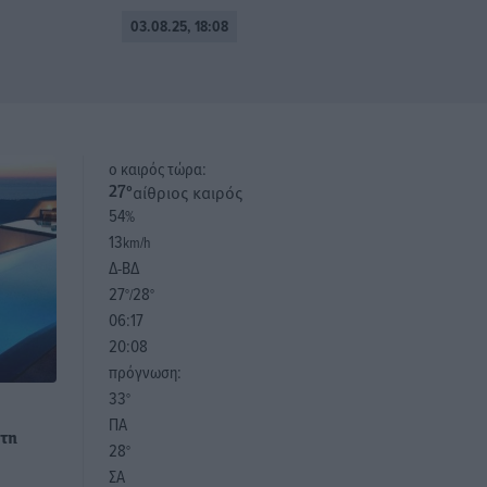
03.08.25, 18:08
o καιρός τώρα:
αίθριος καιρός
27
°
54
%
13
km/h
Δ-ΒΔ
27
28
°/
°
06:17
20:08
πρόγνωση:
33
°
ά
ΠΑ
 τη
28
°
ΣΑ