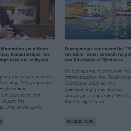
 Μητσοτάκη για αύξηση
Συγχαρητήρια της παράταξης ” Μ
ίας, Χρηματιστήριο, τον
την Κάσο” στους επιτυχόντες μα
τρη αλλά και τη θερινή
των Πανελληνίων Εξετάσεων
Με αφορμή την ανακοίνωση τω
μένη του ανάρτηση έκανε
αποτελεσμάτων των Πανελληνί
 Κυριακής, 3 Αυγούστου ο
Εξετάσεων 2025 και την
ός Κυριάκος
οριστικοποίηση των βάσεων
 αναφερόμενος στα
εισαγωγής, η παράταξη ” Μαζί γ
 θέματα της
Κάσο” εκφράζει τα ...
ας. Ο πρωθυπουργός ...
6
03.08.25, 12:09