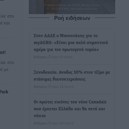
ίχε στο
Ροή ειδήσεων
t και
Στην ΑΑΔΕ ο Μητσοτάκης για το
myAGRO: «Είναι μια πολύ σημαντική
ημέρα για τον πρωτογενή τομέα»
nt!
Ειδήσεις
•
πριν 17 λεπτά
ίχε στο
t με
Ξενοδοχεία: Ανοδος 10% στον τζίρο με
στάσιμες διανυκτερεύσεις
Ειδήσεις
•
πριν 22 λεπτά
 Park
Οι πρώτες εικόνες του νέου Canadair
που έρχεται Ελλάδα και θα πετά και
νύχτα
Ειδήσεις
•
πριν 34 λεπτά