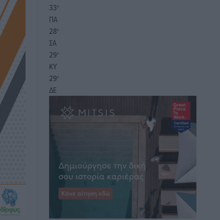
33
°
ΠΑ
28
°
ΣΑ
29
°
ΚΥ
29
°
ΔΕ