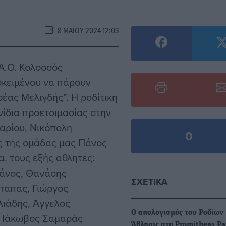
8 ΜΑΪ́ΟΥ 2024 12:03
 Α.Ο. Κολοσσός
ροκειμένου να πάρουν
έας Μελιγδής”. Η ροδίτικη
νίδια προετοιμασίας στην
αρίου, Νικόπολη
0
ής της ομάδας μας Πάνος
, τους εξής αθλητές:
άνος, Θανάσης
ΣΧΕΤΙΚΆ
παπας, Γιώργος
λιάδης, Άγγελος
Ο απολογισμός του Ροδίων
, Ιάκωβος Σαμαράς
Άθλησις στο Promitheas Pa