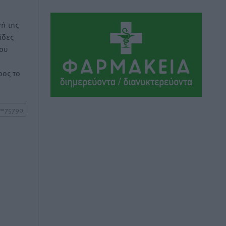
Ειδήσεις
•
πριν 3 ώρες
ή της
Το εκλογικό ρολόι του Μαξίμου χτυπά
ίδες
τέλη Μαΐου του 2027
του
Τοπικές Ειδήσεις
•
πριν 4 ώρες
ος το
ΦΟΔΣΑ Νοτίου Αιγαίου: «Δεν ζητάμε
ασυλία – ζητάμε θεσμική προστασία
της αυτοδιοίκησης»
Τοπικές Ειδήσεις
•
πριν 4 ώρες
Στη διαδικασία της απευθείας
διαπραγμάτευσης ο Δήμος Ρόδου για τη
ναυαγοσωστική κάλυψη των παραλιών
Τοπικές Ειδήσεις
•
πριν 4 ώρες
Στο Αυτόφωρο 47χρονος που φέρεται
να απείλησε τη 70χρονη μητέρα του