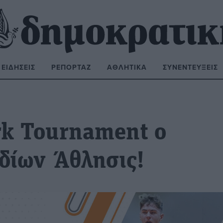
ΕΙΔΉΣΕΙΣ
ΡΕΠΟΡΤΆΖ
ΑΘΛΗΤΙΚΆ
ΣΥΝΕΝΤΕΎΞΕΙΣ
ΝΑΖΉΤΗΣΗ:
rk Tournament ο
οδίων Άθλησις!