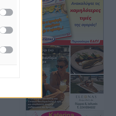
μετακίνησης που έγινε μέρος της
καθημερινότητας
Τοπικές Ειδήσεις
•
πριν 54 λεπτά
Ερώτηση Μπελέρη σε Κομισιόν για τη
δημιουργία «σύγχρονου Ευρωπαϊκού
Ταμείου Αντιμετώπισης Φυσικών
Καταστροφών»
Ειδήσεις
•
πριν 3 ώρες
Έκκληση γονέων για να λειτουργήσει ο
Βρεφονηπιακός Σταθμός Κάσου
Τοπικές Ειδήσεις
•
πριν 3 ώρες
Ακρίβεια: Σημαντικές οι διατακτικές
σίτισης για 3 στους 4 εργαζομένους
Ειδήσεις
•
πριν 3 ώρες