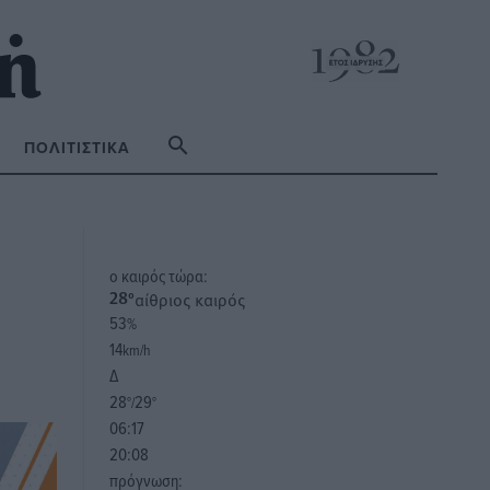
ΠΟΛΙΤΙΣΤΙΚΆ
o καιρός τώρα:
αίθριος καιρός
28
°
53
%
14
km/h
Δ
28
29
°/
°
06:17
20:08
πρόγνωση: