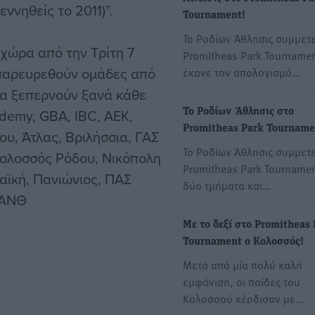
εννηθείς το 2011)”.
Tournament!
Το Ροδίων Άθλησις συμμετε
 χώρα από την Τρίτη 7
Promitheas Park Tournamen
 παρευρεθούν ομάδες από
έκανε τον απολογισμό…
να ξεπερνούν ξανά κάθε
demy, GBA, IBC, AEK,
Το Ροδίων Άθλησις στο
Promitheas Park Tourname
υ, Άτλας, Βριλήσσια, ΓΑΣ
Το Ροδίων Άθλησις συμμετε
Κολοσσός Ρόδου, Νικόπολη
Promitheas Park Tournamen
αϊκή, Πανιώνιος, ΠΑΣ
δύο τμήματα και…
ΧΑΝΘ
Με το δεξί στο Promitheas
Tournament ο Κολοσσός!
Μετά από μία πολύ καλή
εμφάνιση, οι παίδες του
Κολοσσού κέρδισαν με…