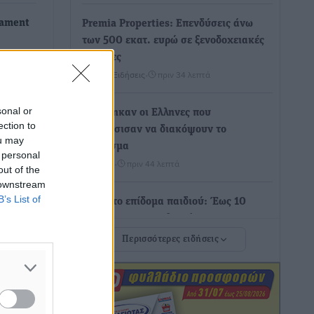
nament
Premia Properties: Επενδύσεις άνω
των 500 εκατ. ευρώ σε ξενοδοχειακές
μονάδες
 του
Τοπικές Ειδήσεις
•
πριν 34 λεπτά
ι μέρος
sonal or
Αυξήθηκαν οι Ελληνες που
ection to
αποφάσισαν να διακόψουν το
ou may
κάπνισμα
 personal
Ειδήσεις
•
πριν 44 λεπτά
out of the
 downstream
B’s List of
Έκτακτο επίδομα παιδιού: Έως 10
Αυγούστου η προθεσμία για ΑΦΜ –
Ποιοι πάνε ταμείο
Περισσότερες ειδήσεις
Ειδήσεις
•
πριν 45 λεπτά
ASTYBUS: 27.642 διαδρομές στην
Αστυπάλαια – Το «έξυπνο» μοντέλο