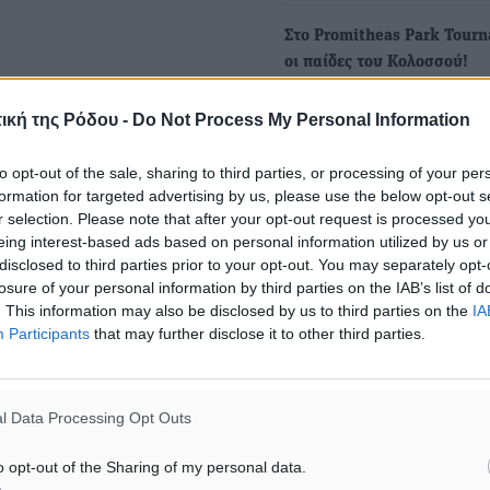
Στο Promitheas Park Tour
οι παίδες του Κολοσσού!
Στο αναπτυξιακό τουρνουά
ική της Ρόδου -
Do Not Process My Personal Information
Προμηθέα Πάτρας θα πάρε
και φέτος το…
to opt-out of the sale, sharing to third parties, or processing of your per
formation for targeted advertising by us, please use the below opt-out s
r selection. Please note that after your opt-out request is processed y
eing interest-based ads based on personal information utilized by us or
disclosed to third parties prior to your opt-out. You may separately opt-
losure of your personal information by third parties on the IAB’s list of
. This information may also be disclosed by us to third parties on the
IA
Participants
that may further disclose it to other third parties.
ο δεύτερο τμήμα
l Data Processing Opt Outs
προκειμένου να λάβει
o opt-out of the Sharing of my personal data.
έας Μελιγδής”. Οι μικροί