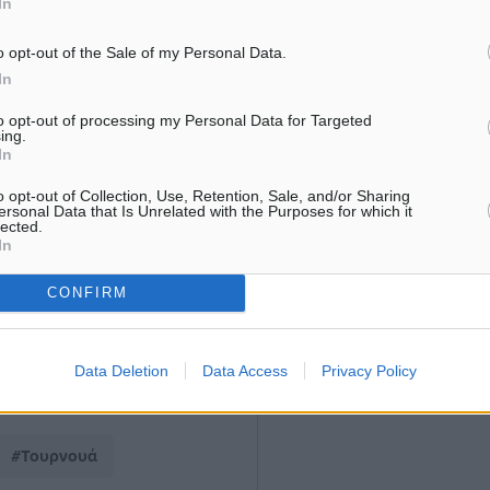
In
Βριλήσσια, Ανδρογέα,
ην ευκαιρία να
o opt-out of the Sale of my Personal Data.
In
ιρίες μέσα σε ένα
σεις. Η αποστολή της
to opt-out of processing my Personal Data for Targeted
ing.
σο Γιώργο, Παπαθεοδωράκη
In
ο, Σωτηρίου Πέτρο,
o opt-out of Collection, Use, Retention, Sale, and/or Sharing
η, Παπαδόπουλο Μιχαήλ-
ersonal Data that Is Unrelated with the Purposes for which it
lected.
, Λέργο Ηλία,
In
τώναρο Εμμανουήλ ενώ
CONFIRM
σωματείου, Αριστοτέλη
Data Deletion
Data Access
Privacy Policy
#Τουρνουά