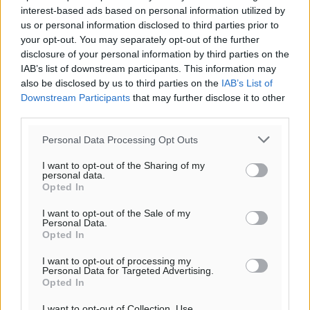
interest-based ads based on personal information utilized by
us or personal information disclosed to third parties prior to
Το νέο Ειδικό Χωροταξικό για τον Τουρισμό
your opt-out. You may separately opt-out of the further
disclosure of your personal information by third parties on the
ξανασχεδιάζει τον επενδυτικό χάρτη της Ρόδου
IAB’s list of downstream participants. This information may
Τοπικές Ειδήσεις
•
πριν 7 λεπτά
also be disclosed by us to third parties on the
IAB’s List of
Downstream Participants
that may further disclose it to other
Γιάννης Βασιλάκης: «Η Πρωτοβάθμια Φροντίδα
third parties.
Υγείας πρέπει να φτάνει σε κάθε γωνιά – Ενισχύουμε
Personal Data Processing Opt Outs
τις δομές, δεν τις αποδυναμώνουμε»
Συνεντεύξεις
•
πριν 9 λεπτά
I want to opt-out of the Sharing of my
personal data.
Opted In
Ιδρυμα Ωνάση: Το όραμα πίσω από τα δύο νέα
σχολεία της Ρόδου
I want to opt-out of the Sale of my
Personal Data.
Συνεντεύξεις
•
πριν 11 λεπτά
Opted In
I want to opt-out of processing my
Μιχάλης Χουρδάκης: «Η χώρα χρειάζεται μια
Personal Data for Targeted Advertising.
Opted In
αξιόπιστη εναλλακτική κυβερνητική πρόταση»
Συνεντεύξεις
•
πριν 12 λεπτά
I want to opt-out of Collection, Use,