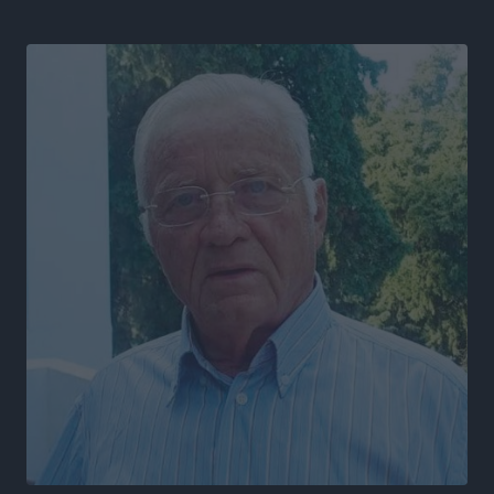
πελατών
Τοπικές Ειδήσεις
•
πριν 20 ώρες
Χωρίς υποχρεωτική παρουσία μικρών στη 12άδα
Αθλητικά
•
πριν 20 ώρες
Ο Πελεκάνος, οι ανεμογεννήτριες και μια κοινότητα
που κανείς δεν ρώτησε
Δημο-Κρίσεις
•
πριν 20 ώρες
Η Ρόδος περιμένει και οι θεσμοί της λογομαχούν
Δημο-Κρίσεις
•
πριν 20 ώρες
Τα Γλυπτά του Παρθενώνα ως προσωπικό δώρο στον
Τραμπ
Δημο-Κρίσεις
•
πριν 20 ώρες