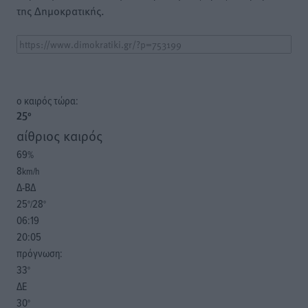
της Δημοκρατικής.
o καιρός τώρα:
25
°
αίθριος καιρός
69
%
8
km/h
Δ-ΒΔ
25
28
°/
°
06:19
20:05
πρόγνωση:
33
°
ΔΕ
30
°