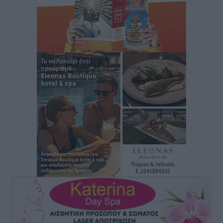
Κ. Σπανός: Παρά την αυξημένη τουριστική κίνηση, η
αγορά της Ρόδου κινείται κάτω από τις προσδοκίες
Ρεπορτάζ
•
πριν 19 λεπτά
Ο λαγοκέφαλος βρήκε επιτέλους τιμή, μένει να βρεθεί
και σχέδιο
Δημο-Κρίσεις
•
πριν 19 λεπτά
Το ΠΑΣΟΚ στα Δωδεκάνησα ψάχνει έξι και του
περισσεύουν 14
Δημο-Κρίσεις
•
πριν 20 λεπτά
Η Ροδιακή Επαυλη περιμένει ακόμα να βρεθεί κάποιος
να την αναλάβει
Δημο-Κρίσεις
•
πριν 21 λεπτά