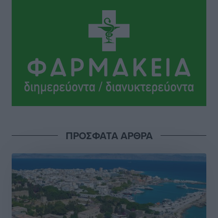
Ειδήσεις
•
πριν 14 ώρες
Χαρ. Ναβροζίδης στον RV «Σε τρία χρόνια θα είμαστε
η πιο ψηφιακή Περιφέρεια της χώρας» Δημοπρατείται
το έργο ψηφιακού μετασχηματισμού
Τοπικές Ειδήσεις
•
πριν 14 ώρες
Airbnb vs ξενοδοχεία – Πώς αλλάζει ο χάρτης της
φιλοξενίας
Ειδήσεις
•
πριν 14 ώρες
ΠΡΟΣΦΑΤΑ ΑΡΘΡΑ
Γιάννης Χατζής για το νέο Ειδικό Χωροταξικό: Οι
βασικοί οριζόντιοι περιορισμοί παραμένουν –
Κίνδυνος για επενδύσεις, περιουσίες και τοπική
ανάπτυξη
Τοπικές Ειδήσεις
•
πριν 14 ώρες
Ευ. Τουρνάς: Απέναντι σε ακραία καιρικά φαινόμενα