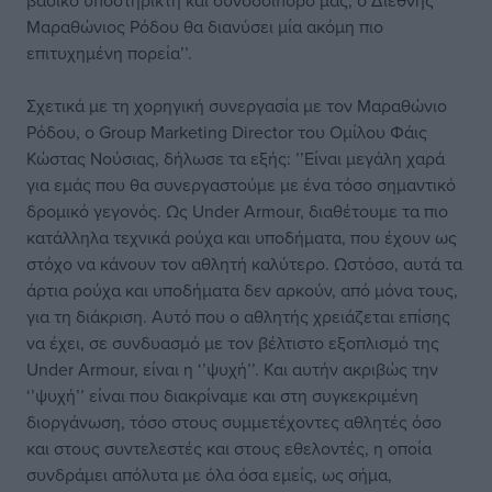
βασικό υποστηρικτή και συνοδοιπόρο μας, ο Διεθνής
Μαραθώνιος Ρόδου θα διανύσει μία ακόμη πιο
επιτυχημένη πορεία’’.
Σχετικά με τη χορηγική συνεργασία με τον Μαραθώνιο
Ρόδου, ο Group Marketing Director του Ομίλου Φάις
Κώστας Νούσιας, δήλωσε τα εξής: ’’Είναι μεγάλη χαρά
για εμάς που θα συνεργαστούμε με ένα τόσο σημαντικό
δρομικό γεγονός. Ως Under Armour, διαθέτουμε τα πιο
κατάλληλα τεχνικά ρούχα και υποδήματα, που έχουν ως
στόχο να κάνουν τον αθλητή καλύτερο. Ωστόσο, αυτά τα
άρτια ρούχα και υποδήματα δεν αρκούν, από μόνα τους,
για τη διάκριση. Αυτό που ο αθλητής χρειάζεται επίσης
να έχει, σε συνδυασμό με τον βέλτιστο εξοπλισμό της
Under Armour, είναι η ‘’ψυχή’’. Και αυτήν ακριβώς την
‘’ψυχή’’ είναι που διακρίναμε και στη συγκεκριμένη
διοργάνωση, τόσο στους συμμετέχοντες αθλητές όσο
και στους συντελεστές και στους εθελοντές, η οποία
συνδράμει απόλυτα με όλα όσα εμείς, ως σήμα,