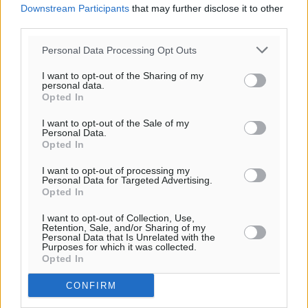
Downstream Participants
that may further disclose it to other
third parties.
Personal Data Processing Opt Outs
I want to opt-out of the Sharing of my
personal data.
Opted In
Ροή ειδήσεων
I want to opt-out of the Sale of my
Personal Data.
Opted In
Η Meridiam ξεκλειδώνει τις έρευνες βυθού στη
θαλάσσια περιοχή Κάσου και Καρπάθου
I want to opt-out of processing my
Personal Data for Targeted Advertising.
Τοπικές Ειδήσεις
•
πριν 4 λεπτά
Opted In
I want to opt-out of Collection, Use,
Παρουσίαση βιβλίου του Α. Χατζημιχαήλ – Τιμητική
Retention, Sale, and/or Sharing of my
εκδήλωση για τους αυτοδιοικητικούς της Κω
Personal Data that Is Unrelated with the
Purposes for which it was collected.
Πολιτιστικά
•
πριν 1 ώρα
Opted In
CONFIRM
Εγκρίθηκε η ηλεκτρική διασύνδεση Ρόδου και Κω
μέσω υποβρύχιων καλωδίων με την ηπειρωτική