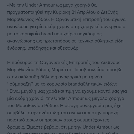
«Με την Under Armour ως μέγα χορηγό θα
πραγματοποιηθεί την Κυριακή 21 Απριλίου ο Διεθνής
Μαραθώνιος Ρόδου. Η Οργανωτική Επιτροπή του αγώνα
ανανέωσε για μία ακόμη χρονιά τη χορηγική συνεργασία
με το κορυφαίο brand που χαίρει παγκόσμιας
αναγνώρισης ως πρωτοπόρος σε τεχνικά αθλητικά είδη
ένδυσης, υπόδησης και αξεσουάρ.
Η πρόεδρος τη Οργανωτικής Επιτροπής του Διεθνούς
Μαραθωνίου Ρόδου, Μαριέττα Παπαβασιλείου, προέβη
στην ακόλουθη δήλωση αναφορικά με τη νέα
‘’σύμπραξη’’ με το κορυφαίο brandαθλητικών ειδών:
‘’Είναι μεγάλη μας χαρά και τιμή να έχουμε κοντά μας για
μία ακόμη χρονιά, την Under Armour ως μεγάλο χορηγό
του Μαραθωνίου Ρόδου. Η άψογη συνεργασία μας έχει
συμβάλει στην ανάπτυξη του αγώνα και στην παροχή
ποιοτικότερων υπηρεσιών στους συμμετέχοντες
δρομείς. Είμαστε βέβαιοι ότι με την Under Armour ως