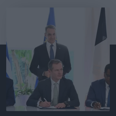
Γ.Σ. Διαγόρας: Στα «κυανέρυθρα» ο Janni Pembe
Αθλητικά
•
πριν 6 ώρες
Σύλληψη 21χρονου για ναρκωτικά στη Ρόδο
Τοπικές Ειδήσεις
•
πριν 7 ώρες
Με 13,1% κάλυψη εργαζομένων από συλλογικές
συμβάσεις, η Ελλάδα στον “πάτο” της ΕΕ
Απόψεις
•
πριν 7 ώρες
Στο νοσοκομείο της Ρόδου αύριο ο Άδωνις Γεωργιάδης
Τοπικές Ειδήσεις
•
πριν 7 ώρες
Φώτης Γιαννακός στον RV: Με αυξημένες πληρότητες
η Λέρος, στόχος η επιμήκυνση της τουριστικής σεζόν
στο νησί
Τοπικές Ειδήσεις
•
πριν 7 ώρες