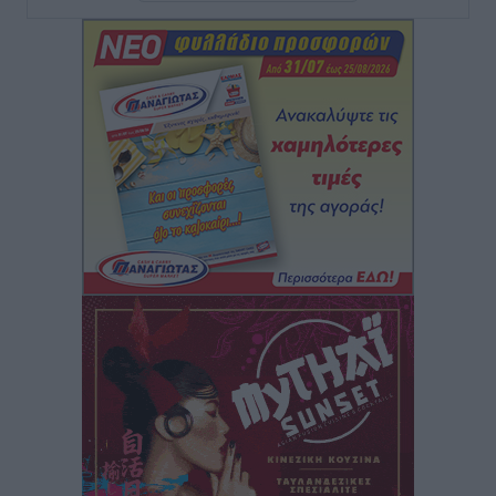
Χατζηλαζάρου – Προχωρά καινούργιο ξενοδοχείο
στην Κω
Τοπικές Ειδήσεις
•
πριν 3 ώρες
Αυτοκίνητο μπήκε παράνομα σε μονόδρομο στο
Μαστιχάρι – Αναποδογύρισε όχημα με μητέρα και
5χρονο παιδί
Τοπικές Ειδήσεις
•
πριν 3 ώρες
“Η Ευρώπη αντιμετώπιζε το προσφυγικό σαν ταινία
τρόμου” – Η συγκλονιστική μαρτυρία της Χαρούλας
Γιασιράνη στον RV για τα γεγονότα που οδήγησαν στο
Σύμφωνο της Λέρου
Τοπικές Ειδήσεις
•
πριν 4 ώρες
Συναυλία με τον Γιάννη Κότσιρα στις 21 Αυγούστου
Πολιτιστικά
•
πριν 4 ώρες