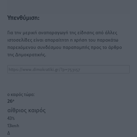
Υπενθύμιση:
Για την μερική αναπαραγωγή της είδησης από άλλες
ιστοσελίδες είναι απαραίτητη η χρήση του παρακάτω
παρεχόμενου συνδέσμου παραπομπής προς το άρθρο
της Δημοκρατικής.
o καιρός τώρα:
26
°
αίθριος καιρός
43
%
13
km/h
Δ