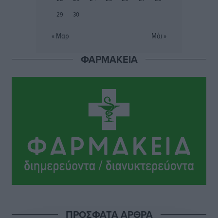
Αθλητικά
•
πριν 4 ώρες
29
30
Εθνικός Αρχίπολης: Μεγάλο βήμα προόδου η ίδρυση
« Μαρ
Μάι »
Ακαδημίας
Αθλητικά
•
πριν 4 ώρες
ΦΑΡΜΑΚΕΙΑ
Ιππότες: Με το βλέμμα στραμμένο στο μέλλον
Αθλητικά
•
πριν 4 ώρες
ΠΑΜΕ ΣΤΟΙΧΗΜΑ: Περισσότερα από 95 εκατομμύρια
ευρώ σε κέρδη μοίρασε τον Ιούλιο
Αθλητικά
•
πριν 5 ώρες
Ολοκλήρωση του έργου αναβάθμισης των
υποδομών του Νεστορίδειου Μελάθρου
Τοπικές Ειδήσεις
•
πριν 5 ώρες
ΠΡΟΣΦΑΤΑ ΑΡΘΡΑ