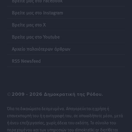
Βρείτε μας στο Facebook
Έκκληση γονέων για να λειτουργήσει ο
Βρείτε μας στο Instagram
Βρεφονηπιακός Σταθμός Κάσου
Τοπικές Ειδήσεις
•
πριν 12 ώρες
Βρείτε μας στο X
Βρείτε μας στο Youtube
Ακρίβεια: Σημαντικές οι διατακτικές σίτισης για 3
στους 4 εργαζομένους
Αρχείο παλαιότερων άρθρων
Ειδήσεις
•
πριν 12 ώρες
RSS Newsfeed
Κινητοποίηση της Πυροσβεστικής στην Κάρπαθο, για
τη φωτιά στην περιοχή Σάνταλο
Τοπικές Ειδήσεις
•
πριν 12 ώρες
©
2009 - 2026 Δημοκρατική της Ρόδου.
Η Ρόδος μπαίνει στη διεκδίκηση για τη Μεσογειακή
Πρωτεύουσα Πολιτισμού και Διαλόγου 2028
Όλα τα δικαιώματα δεσμευμένα. Απαγορεύεται η χρήση ή
Τοπικές Ειδήσεις
•
πριν 12 ώρες
επανεκπομπή του ή η αντιγραφή του, σε οποιοδήποτε μέσο, μετά
ή άνευ επεξεργασίας, χωρίς άδεια του εκδότη. Το σύνολο του
περιεχομένου και των υπηρεσιών του dimokratiki.gr διατίθεται
Σύμη: Στον 8ο αγνοούμενο Γερμανό τουρίστα ανήκει η