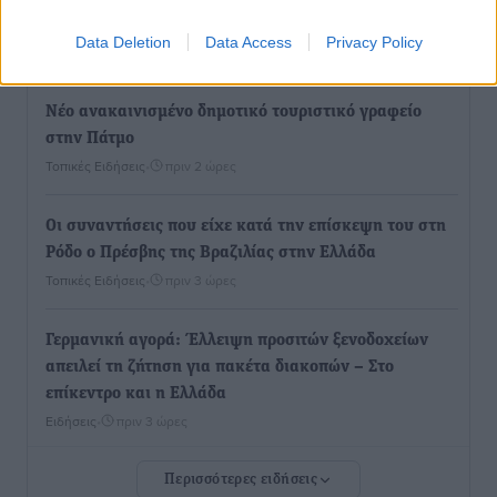
Ελλάδα
Data Deletion
Data Access
Privacy Policy
Τοπικές Ειδήσεις
•
πριν 2 ώρες
Νέο ανακαινισμένο δημοτικό τουριστικό γραφείο
στην Πάτμο
Τοπικές Ειδήσεις
•
πριν 2 ώρες
Οι συναντήσεις που είχε κατά την επίσκεψη του στη
Ρόδο ο Πρέσβης της Βραζιλίας στην Ελλάδα
Τοπικές Ειδήσεις
•
πριν 3 ώρες
Γερμανική αγορά: Έλλειψη προσιτών ξενοδοχείων
απειλεί τη ζήτηση για πακέτα διακοπών – Στο
επίκεντρο και η Ελλάδα
Ειδήσεις
•
πριν 3 ώρες
Περισσότερες ειδήσεις
Νέο ξενοδοχείο στη Ρόδο για την H Hotels –