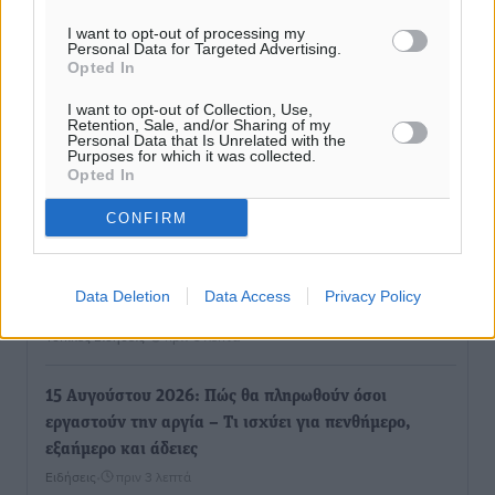
I want to opt-out of processing my
Personal Data for Targeted Advertising.
Opted In
I want to opt-out of Collection, Use,
Retention, Sale, and/or Sharing of my
Personal Data that Is Unrelated with the
Purposes for which it was collected.
Opted In
Ροή ειδήσεων
CONFIRM
Συνελήφθησαν έξι άτομα για ηχορύπανση από
Data Deletion
Data Access
Privacy Policy
καταστήματα στο Νότιο Αιγαίο
Τοπικές Ειδήσεις
•
πριν 3 λεπτά
15 Αυγούστου 2026: Πώς θα πληρωθούν όσοι
εργαστούν την αργία – Τι ισχύει για πενθήμερο,
εξαήμερο και άδειες
Ειδήσεις
•
πριν 3 λεπτά