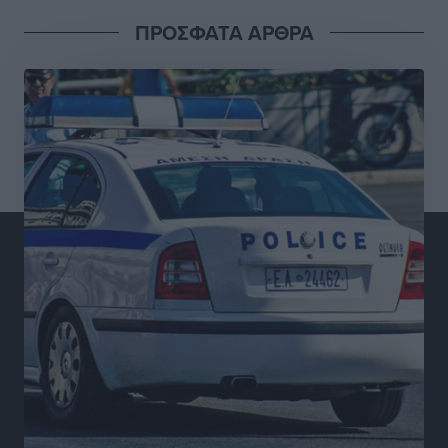
Οι κανόνες για τουριστική ανάπτυξη –
ΠΡΟΣΦΑΤΑ ΑΡΘΡΑ
Κατηγοριοποιήσεις, ρυθμίσεις και όρια
Τοπικές Ειδήσεις
•
πριν 2 ώρες
Η Τουρκία «γκριζάρει» ξανά το Αιγαίο και προκαλεί
με αφορμή το Ειδικό Χωροταξικό Πλαίσιο για τον
Τουρισμό
Τοπικές Ειδήσεις
•
πριν 2 ώρες
Νέα εποχή για το Νοσοκομείο Ρόδου: Έργα υποδομής,
ακτινοθεραπευτικό κέντρο και νέα μέτρα για τη
στελέχωση
Τοπικές Ειδήσεις
•
πριν 3 ώρες
Στη Δημοτική Επιτροπή η Ροδιακή Έπαυλη και το
Δίκτυο ΑμεΑ στη Μεσαιωνική Πόλη
Ρεπορτάζ
•
πριν 3 ώρες