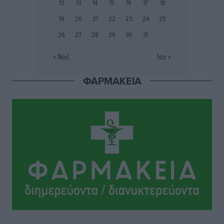
12
13
14
15
16
17
18
ΑΔΜΗΕ: Ολοκληρώνεται η ηλεκτρική διασύνδεση των
19
20
21
22
23
24
25
Κυκλάδων, τα οφέλη
26
27
28
29
30
31
Ειδήσεις
•
πριν 2 ώρες
« Νοέ
Ιαν »
Πόσοι Ευρωπαίοι «αντέχουν» διακοπές στο εξωτερικό
ΦΑΡΜΑΚΕΙΑ
– Τι ισχύει για Έλληνες
Ειδήσεις
•
πριν 2 ώρες
Βούλγαροι τουρίστες: Λιγότερες διανυκτερεύσεις
στην Ελλάδα, αλλά 18% υψηλότερη δαπάνη ανά
διανυκτέρευση
Ειδήσεις
•
πριν 2 ώρες
Βέλγοι τουρίστες: Στα 547,9 εκατ. ευρώ οι εισπράξεις
για την Ελλάδα
Ειδήσεις
•
πριν 2 ώρες