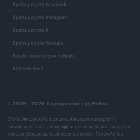
Πολιτιστικά
•
πριν 22 ώρες
Βρείτε μας στο Facebook
Βρείτε μας στο Instagram
Σι Τζέι Χάρις: «Να πανηγυρίσουμε πολλές νίκες μαζί»
Αθλητικά
•
πριν 22 ώρες
Βρείτε μας στο X
Βρείτε μας στο Youtube
Ροδήλιος: Ο απολογισμός από το Πανελλήνιο
Πρωτάθλημα Πίστας
Αρχείο παλαιότερων άρθρων
Αθλητικά
•
πριν 22 ώρες
RSS Newsfeed
Διαγόρας: Μετεγγραφικό ντεμαράζ
Αθλητικά
•
πριν 22 ώρες
Γ.Σ. Διαγόρας: Εντατική προετοιμασία και επιστροφή
©
2009 - 2026 Δημοκρατική της Ρόδου.
Ρίζου στις Ακαδημίες
Αθλητικά
•
πριν 22 ώρες
Όλα τα δικαιώματα δεσμευμένα. Απαγορεύεται η χρήση ή
επανεκπομπή του ή η αντιγραφή του, σε οποιοδήποτε μέσο, μετά
Εθνική Ανδρών: Ραντεβού στο Telekom Center Athens
ή άνευ επεξεργασίας, χωρίς άδεια του εκδότη. Το σύνολο του
Αθλητικά
•
πριν 22 ώρες