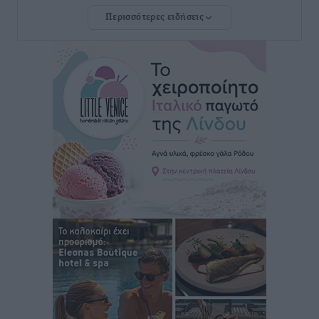
Περισσότερες ειδήσεις
Εθνική Παίδων: Ο Χριστοδούλου και η καλύτερη
φουρνιά των τελευταίων ετών
Αθλητικά
•
πριν 30 λεπτά
Διαγόρας: Ανανέωσε ο Μιχάλης Χατζηγεωργίου
Αθλητικά
•
πριν 31 λεπτά
ΔΕΑΣ Δάφνη Ρόδου: Η Ευαγγελία Τετράδη στο
τεχνικό επιτελείο
Αθλητικά
•
πριν 33 λεπτά
Γ.Σ. Διαγόρας: Το οργανόγραμμα των Ακαδημιών
Αθλητικά
•
πριν 35 λεπτά
Σταυρός Καλυθιών: Απέκτησε και την Ειρήνη
Καρελλάκη
Αθλητικά
•
πριν 1 ώρα