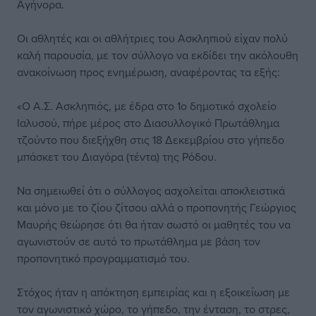
Αγήνορα.
Οι αθλητές και οι αθλήτριες του Ασκληπιού είχαν πολύ
καλή παρουσία, με τον σύλλογο να εκδίδει την ακόλουθη
ανακοίνωση προς ενημέρωση, αναφέροντας τα εξής:
«Ο Α.Σ. Ασκληπιός, με έδρα στο 1ο δημοτικό σχολείο
Ιαλυσού, πήρε μέρος στο Διασυλλογικό Πρωτάθλημα
τζούντο που διεξήχθη στις 18 Δεκεμβρίου στο γήπεδο
μπάσκετ του Διαγόρα (τέντα) της Ρόδου.
Να σημειωθεί ότι ο σύλλογος ασχολείται αποκλειστικά
και μόνο με το ζίου ζίτσου αλλά ο προπονητής Γεώργιος
Μαυρής θεώρησε ότι θα ήταν σωστό οι μαθητές του να
αγωνιστούν σε αυτό το πρωτάθλημα με βάση τον
προπονητικό προγραμματισμό του.
Στόχος ήταν η απόκτηση εμπειρίας και η εξοικείωση με
τον αγωνιστικό χώρο, το γήπεδο, την ένταση, το στρες,