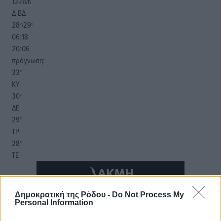
13
km/h
Δ-ΒΔ
28
29
°/
°
06:18
20:06
πρόγνωση:
33
°
ΚΥ
30
°
ΔΕ
29
°
ΤΡ
28
°
ΤΕ
Δημοκρατική της Ρόδου -
Do Not Process My
Personal Information