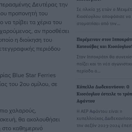
 περασμένης Δευτέρας την
Σε ηλικία 35 ετών ο Μεχμέτ
έου προπονητή του
Κιοσέογλου αποφάσισε να
 να τρίβει τα χέρια του
σταματήσει από την…
 χαρούμενος, αν προσθέσει
οποίο η διοίκηση του
Παρέμειναν στον Ιπποκράτ
μετεγγραφικής περιόδου
Κατσούβας και Κιοσέογλου
Στον Ιπποκράτη θα συνεχίσ
παίζει και τη νέα αγωνιστικ
περίοδο ο…
ίας Blue Star Ferries
ας του 2ου ομίλου, σε
Κύπελλο Δωδεκανήσου: Ο
Κιοσέογλου έστειλε το τρόπ
Αφάντου
 πιο χαλαρούς,
Η ΑΕΡ Αφάντου είναι η
κυπελλούχος Δωδεκανήσου
ασκευή, θα ακολουθήσει
την σεζόν 2023-2024 έπει
ή στο καθημερινό