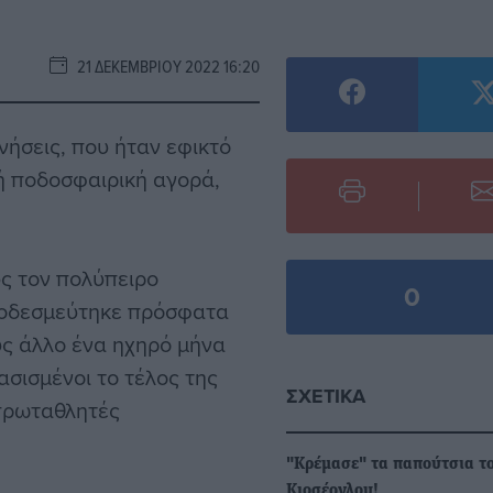
21 ΔΕΚΕΜΒΡΊΟΥ 2022 16:20
νήσεις, που ήταν εφικτό
ή ποδοσφαιρική αγορά,
ς τον πολύπειρο
0
αποδεσμεύτηκε πρόσφατα
υς άλλο ένα ηχηρό μήνα
σισμένοι το τέλος της
ΣΧΕΤΙΚΆ
 πρωταθλητές
"Κρέμασε" τα παπούτσια τ
Κιοσέογλου!