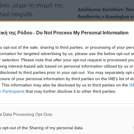
ει, μέχρι τη στιγμή της
Απόλλωνας Καλυθιών: Τεχ
κό παιχνίδι.
διευθυντής ο Κιοσέογλου κ
άλλοι δύο νεαροί
ική της Ρόδου -
Do Not Process My Personal Information
Από τη θέση του τεχνικού
διευθυντή θα συνεχίσει να
to opt-out of the sale, sharing to third parties, or processing of your per
προσφέρει τις υπηρεσίες…
formation for targeted advertising by us, please use the below opt-out s
r selection. Please note that after your opt-out request is processed y
οσφαιρικά
eing interest-based ads based on personal information utilized by us or
disclosed to third parties prior to your opt-out. You may separately opt-
losure of your personal information by third parties on the IAB’s list of
. This information may also be disclosed by us to third parties on the
IA
ματα αναζήτησης
Participants
that may further disclose it to other third parties.
ε μας στο Google News ★ ↗
l Data Processing Opt Outs
ήστε
o opt-out of the Sharing of my personal data.