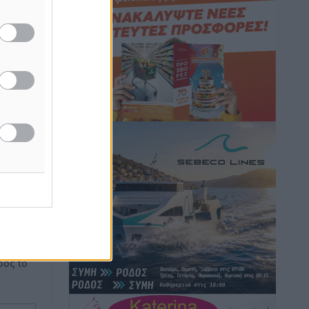
Στον Άγιο Νικόλαο Χάλκης ανοίγει
ξανά το ανανεωμένο εκκλησιαστικό
μουσείο από τη Λέσχη Lions Χάλκης
Τοπικές Ειδήσεις
•
πριν 54 λεπτά
δα
νίου
Ρόδος: «Βουλιάζει» από τουρίστες –
ωματεία
Πάνω από 1 εκατ. επιβάτες και 55
κρουαζιερόπλοια
Τοπικές Ειδήσεις
•
πριν 1 ώρα
Γ’ Εθνική Κατηγορία: Οι ημερομηνίες
ή της
των αγωνιστικών της κανονικής
ίδες
περιόδου
του
Αθλητικά
•
πριν 6 ώρες
ος το
Συνελήφθησαν δύο άτομα στην
Κάρπαθο για άγρα πελατών
Τοπικές Ειδήσεις
•
πριν 7 ώρες