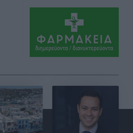
Το στενό της Κρεμαστής μπήκε στη
λίστα των 7 θαυμάτων της αναμονής
Δημο-Κρίσεις
•
πριν 7 ώρες
ΣΕΤΕ: Σημαντική θεσμική εξέλιξη η
ΚΥΑ για το ΕΧΠ για τον τουρισμό
Ειδήσεις
•
πριν 7 ώρες
Γ. Χατζημάρκος: “Δύο μεγάλες
δεσμεύσεις Γεωργιάδη” – Κίνητρα για
τους γιατρούς των νησιών και
συνεργασία Ρόδου με το Αττικόν για το
Ακτινοθεραπευτικό
Τοπικές Ειδήσεις
•
πριν 8 ώρες
Σούπερ μάρκετ: Διευρύνεται η εθνική
πρωτοβουλία για τις τιμές – Eρχονται
νέες συμμετοχές εταιρειών