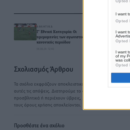
Opted 
Δ
I want t
Opted 
ΑΘΛΗΤΙΚΆ
I want 
Γ’ Εθνική Κατηγορία: Οι
Advertis
ημερομηνίες των αγωνιστικών της
Opted 
κανονικής περιόδου
0
08.08.26 · 12:40
I want t
of my P
was col
Opted 
Σχολιασμός Άρθρου
Τα σχόλια εκφράζουν αποκλειστικά τον εκάστοτε σχολιαστ
αυτές τις απόψεις. Διατηρούμε το δικαίωμα να διαγράψο
προσβλητικά ή περιέχουν ύβρεις, χωρίς καμμία προειδοπ
τους όρους χρήσης αποκλείονται.
Προσθέστε ένα σχόλιο