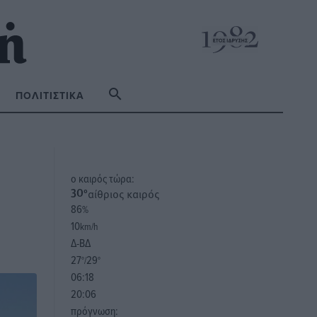
ΠΟΛΙΤΙΣΤΙΚΆ
o καιρός τώρα:
αίθριος καιρός
30
°
86
%
10
km/h
Δ-ΒΔ
27
29
°/
°
06:18
20:06
πρόγνωση: