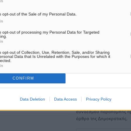
In
ΙΑΒΑΣΕ ΕΠΙΣΗΣ
o opt-out of the Sale of my Personal Data.
In
ΑΘΛΗΤΙΚΆ
ΑΘΛΗΤΙΚΆ
to opt-out of processing my Personal Data for Targeted
Χωρίς υποχρεωτική παρουσία
ΣΕΓΑΣ: Πιστώθηκαν τα έξο
ing.
μικρών στη 12άδα
μετακίνησης του Πανελλη
In
Πρωταθλήματος Κ20 στα σ
8.08.26 · 12:00
08.08.26 · 10:51
o opt-out of Collection, Use, Retention, Sale, and/or Sharing
ersonal Data that Is Unrelated with the Purposes for which it
lected.
In
Υπενθύμιση:
CONFIRM
Για την μερική αναπαραγωγ
ή. Η Δημοκρατική δεν υιοθετεί
είδησης από άλλες ιστοσελ
υμε όποια σχόλια θεωρούμε
είναι απαραίτητη η χρήση 
οίηση. Χρήστες που δεν τηρούν
Data Deletion
Data Access
Privacy Policy
παρακάτω παρεχόμενου
συνδέσμου παραπομπής πρ
άρθρο της Δημοκρατικής.