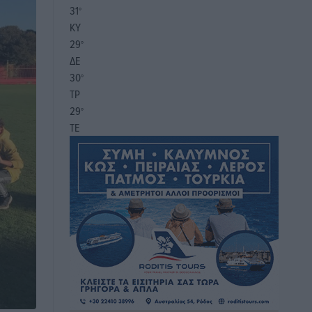
31
°
ΚΥ
29
°
ΔΕ
30
°
ΤΡ
29
°
ΤΕ