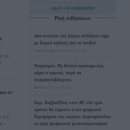
Ροή ειδήσεων
Δύο σχολεία της Λέρου αλλάζουν όψη
η
με δωρεά αγάπης για τα παιδιά
!
Τοπικές Ειδήσεις
•
πριν 11 λεπτά
ει να
ή
Τουρισμός: Με θετικό πρόσημο έως
τώρα η χρονιά, παρά τα
σκαμπανεβάσματα
Ειδήσεις
•
πριν 20 λεπτά
αιο στ’
Χαρ. Ναβροζίδης στον RV «Σε τρία
χρόνια θα είμαστε η πιο ψηφιακή
 για
Περιφέρεια της χώρας» Δημοπρατείται
τα…
το έργο ψηφιακού μετασχηματισμού