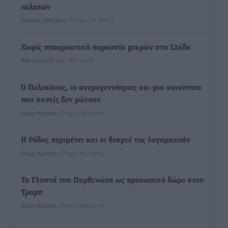
πελατών
Τοπικές Ειδήσεις
•
πριν 23 λεπτά
Χωρίς υποχρεωτική παρουσία μικρών στη 12άδα
Αθλητικά
•
πριν 38 λεπτά
Ο Πελεκάνος, οι ανεμογεννήτριες και μια κοινότητα
που κανείς δεν ρώτησε
Δημο-Κρίσεις
•
πριν 40 λεπτά
Η Ρόδος περιμένει και οι θεσμοί της λογομαχούν
Δημο-Κρίσεις
•
πριν 42 λεπτά
Τα Γλυπτά του Παρθενώνα ως προσωπικό δώρο στον
Τραμπ
Δημο-Κρίσεις
•
πριν 44 λεπτά