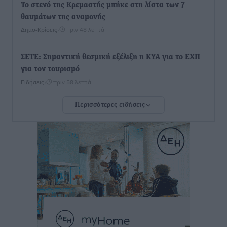
Το στενό της Κρεμαστής μπήκε στη λίστα των 7
θαυμάτων της αναμονής
Δημο-Κρίσεις
•
πριν 48 λεπτά
ΣΕΤΕ: Σημαντική θεσμική εξέλιξη η ΚΥΑ για το ΕΧΠ
για τον τουρισμό
Ειδήσεις
•
πριν 58 λεπτά
Περισσότερες ειδήσεις
Γ. Χατζημάρκος: “Δύο μεγάλες δεσμεύσεις
Γεωργιάδη” – Κίνητρα για τους γιατρούς των νησιών
και συνεργασία Ρόδου με το Αττικόν για το
Ακτινοθεραπευτικό
Τοπικές Ειδήσεις
•
πριν 1 ώρα
Σούπερ μάρκετ: Διευρύνεται η εθνική πρωτοβουλία
για τις τιμές – Eρχονται νέες συμμετοχές εταιρειών
Ειδήσεις
•
πριν 1 ώρα