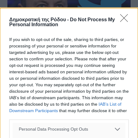
Δημοκρατική της Ρόδου -
Do Not Process My
Personal Information
If you wish to opt-out of the sale, sharing to third parties, or
processing of your personal or sensitive information for
targeted advertising by us, please use the below opt-out
section to confirm your selection. Please note that after your
opt-out request is processed you may continue seeing
«Πάρα πολλή δύναμη στα χέρια ενός
interest-based ads based on personal information utilized by
ανθρώπου»: Η πρωτοφανής εξαγορά
us or personal information disclosed to third parties prior to
your opt-out. You may separately opt-out of the further
του Twitter από τον Μασκ
disclosure of your personal information by third parties on the
IAB’s list of downstream participants. This information may
Οργανώσεις για τα δικαιώματα του ανθρώπου και
also be disclosed by us to third parties on the
IAB’s List of
πολιτικοί, ανησυχούν από την «ιδιωτική στροφή του
Downstream Participants
that may further disclose it to other
Twitter, παρά τις υποσχέσεις του μεγιστάνα ριν δύο
third parties.
εβδομάδες, πολλοί από τους ...
Personal Data Processing Opt Outs
26.04.22, 14:48