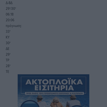
Δ-ΒΔ
29
30
°/
°
06:18
20:06
πρόγνωση:
33
°
ΚΥ
30
°
ΔΕ
29
°
ΤΡ
28
°
ΤΕ