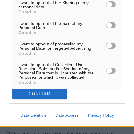
I want to opt-out of the Sharing of my
personal data.
Opted In
I want to opt-out of the Sale of my
Personal Data.
Opted In
I want to opt-out of processing my
Personal Data for Targeted Advertising.
Opted In
I want to opt-out of Collection, Use,
Retention, Sale, and/or Sharing of my
Personal Data that Is Unrelated with the
Purposes for which it was collected.
Opted In
CONFIRM
Γ. Χατζημάρκος: Γέφυρα Κρεμαστής –
Data Deletion
Data Access
Privacy Policy
Το έργο περνά στο τελικό στάδιο
“Πήρε μορφή η νέα γέφυρα Κρεμαστής και το έργο