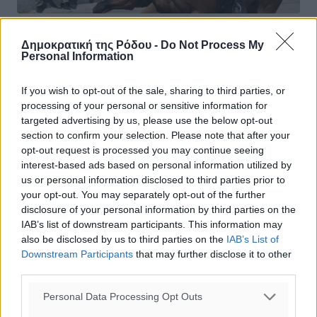
Κως – Το έθιμο των ιπποδρομιών στο
Δημοκρατική της Ρόδου -
Do Not Process My
Personal Information
Πυλί ανήμερα του Αγίου Γεωργίου –
Μεγάλη η συμμετοχή του κόσμου
If you wish to opt-out of the sale, sharing to third parties, or
processing of your personal or sensitive information for
Αναβίωσε το πατροπαράδοτο έθιμο, των Ιπποδρομιών.
targeted advertising by us, please use the below opt-out
Συμμετείχαν 21 αναβάτες. Φέτος αποφασίστηκε να μην
section to confirm your selection. Please note that after your
υπάρξουν τελικοί και νικητές παρά μόνο παρέλαση των
opt-out request is processed you may continue seeing
αλόγων. Την περιφορά ...
interest-based ads based on personal information utilized by
us or personal information disclosed to third parties prior to
25.04.22, 13:18
your opt-out. You may separately opt-out of the further
disclosure of your personal information by third parties on the
IAB’s list of downstream participants. This information may
also be disclosed by us to third parties on the
IAB’s List of
Downstream Participants
that may further disclose it to other
third parties.
Personal Data Processing Opt Outs