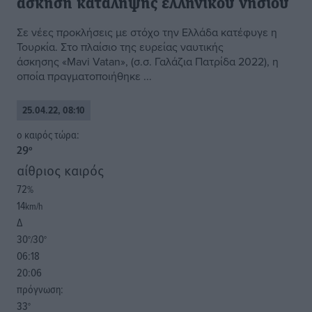
άσκηση κατάληψης ελληνικού νησιού
Σε νέες προκλήσεις με στόχο την Ελλάδα κατέφυγε η
Τουρκία. Στο πλαίσιο της ευρείας ναυτικής
άσκησης «Mavi Vatan», (σ.σ. Γαλάζια Πατρίδα 2022), η
οποία πραγματοποιήθηκε ...
25.04.22, 08:10
o καιρός τώρα:
29
°
αίθριος καιρός
72
%
14
km/h
Δ
30
30
°/
°
06:18
20:06
πρόγνωση:
33
°