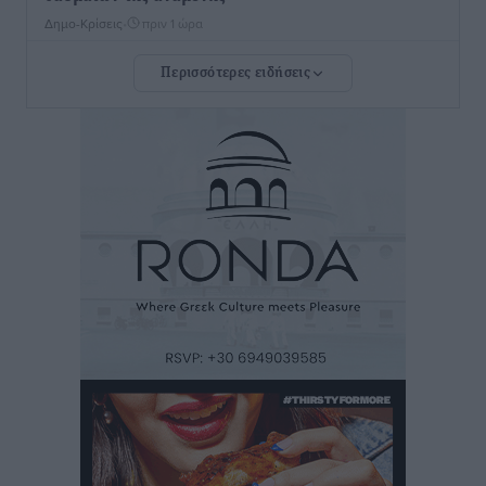
Δημο-Κρίσεις
•
πριν 1 ώρα
Περισσότερες ειδήσεις
ΣΕΤΕ: Σημαντική θεσμική εξέλιξη η ΚΥΑ για το ΕΧΠ
για τον τουρισμό
Ειδήσεις
•
πριν 1 ώρα
Γ. Χατζημάρκος: “Δύο μεγάλες δεσμεύσεις
Γεωργιάδη” – Κίνητρα για τους γιατρούς των νησιών
και συνεργασία Ρόδου με το Αττικόν για το
Ακτινοθεραπευτικό
Τοπικές Ειδήσεις
•
πριν 2 ώρες
Σούπερ μάρκετ: Διευρύνεται η εθνική πρωτοβουλία
για τις τιμές – Eρχονται νέες συμμετοχές εταιρειών
Ειδήσεις
•
πριν 2 ώρες
Συνελήφθησαν έξι άτομα για ηχορύπανση από