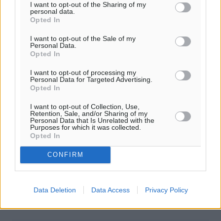
I want to opt-out of the Sharing of my
personal data.
Opted In
I want to opt-out of the Sale of my
Personal Data.
Opted In
I want to opt-out of processing my
Personal Data for Targeted Advertising.
Opted In
Αλλάζουν τα υγειονομικά πρωτόκολλα
I want to opt-out of Collection, Use,
Retention, Sale, and/or Sharing of my
στα σχολεία μετά το Πάσχα
Personal Data that Is Unrelated with the
Purposes for which it was collected.
Opted In
Τεράστιες αλλαγές με τα self test στα σχολεία
επιφύλλασε η άρση μέτρων που ανακοινώθηκε από τον
CONFIRM
υπουργό Υγείας, Θάνο Πλεύρη. Οι μαθητές όλων των
βαθμίδων, εμβολιασμένοι και ...
Data Deletion
Data Access
Privacy Policy
25.04.22, 13:10