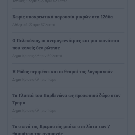
Τοπικές Ειδήσεις
•
πριν 42 λεπτά
Χωρίς υποχρεωτική παρουσία μικρών στη 12άδα
Αθλητικά
•
πριν 57 λεπτά
Ο Πελεκάνος, οι ανεμογεννήτριες και μια κοινότητα
που κανείς δεν ρώτησε
Δημο-Κρίσεις
•
πριν 59 λεπτά
Η Ρόδος περιμένει και οι θεσμοί της λογομαχούν
Δημο-Κρίσεις
•
πριν 1 ώρα
Τα Γλυπτά του Παρθενώνα ως προσωπικό δώρο στον
Τραμπ
Δημο-Κρίσεις
•
πριν 1 ώρα
Το στενό της Κρεμαστής μπήκε στη λίστα των 7
θαυμάτων της αναμονής