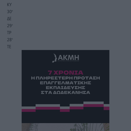
ΚΥ
30
°
ΔΕ
29
°
ΤΡ
28
°
ΤΕ