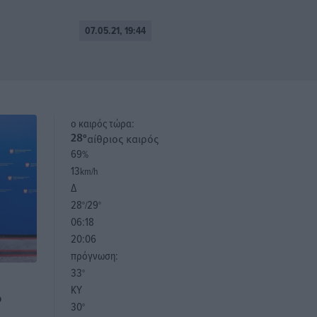
07.05.21, 19:44
o καιρός τώρα:
αίθριος καιρός
28
°
69
%
13
km/h
Δ
28
29
°/
°
06:18
20:06
πρόγνωση:
33
°
ΚΥ
ο
30
°