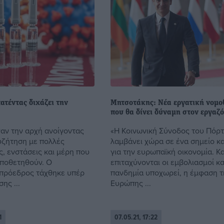
ατέντας διχάζει την
Μητσοτάκης: Νέα εργατική νομο
που θα δίνει δύναμη στον εργαζ
αν την αρχή ανοίγοντας
«Η Κοινωνική Σύνοδος του Πόρ
υζήτηση με πολλές
λαμβάνει χώρα σε ένα σημείο κ
, ενστάσεις και μέρη που
για την ευρωπαϊκή οικονομία. 
οποθετηθούν. Ο
επιταχύνονται οι εμβολιασμοί κα
πρόεδρος τάχθηκε υπέρ
πανδημία υποχωρεί, η έμφαση τ
ης ...
Ευρώπης ...
1
07.05.21, 17:22