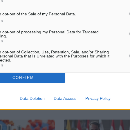
In
o opt-out of the Sale of my Personal Data.
In
to opt-out of processing my Personal Data for Targeted
2.691 νέα κρούσματα και 63
Kορωνοϊος 7.5.2021: 5 νέα κρού
ing.
ους 749 οι διασωληνωμένοι
στην Π.Ε. Ρόδου – 27 στην Π.Ε.
In
Καλύμνου – 2 στην Π.Ε. Καρπάθ
στηριακά επιβεβαιωμένα
στην Π.Ε. Κω
o opt-out of Collection, Use, Retention, Sale, and/or Sharing
ης νόσου που
ersonal Data that Is Unrelated with the Purposes for which it
Τα νέα εργαστηριακά επιβεβαιω
ν τις τελευταίες 24 ώρες
lected.
κρούσματα της νόσου που
In
 εκ των οποίων 7
καταγράφηκαν τις τελευταίες 2
ν κατόπιν ελέγχων στις
είναι 2.691, εκ των οποίων 7
υ της ...
CONFIRM
εντοπίστηκαν κατόπιν ελέγχων σ
πύλες εισόδου της ...
Data Deletion
Data Access
Privacy Policy
3
07.05.21, 18:01