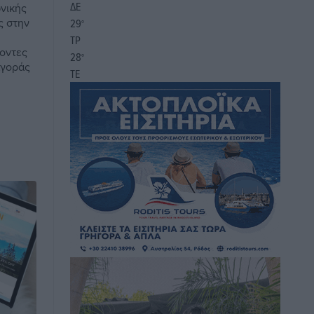
ΔΕ
νικής
ς στην
29
°
ΤΡ
νοντες
28
°
αγοράς
ΤΕ