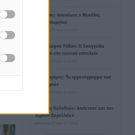
Διαγόρας: Ανανέωσε ο Μιχάλης
Χατζηγεωργίου
Αθλητικά
•
πριν 5 λεπτά
σματα
ου – 7
ΔΕΑΣ Δάφνη Ρόδου: Η Ευαγγελία
Τετράδη στο τεχνικό επιτελείο
μένα
Αθλητικά
•
πριν 6 λεπτά
4 ώρες
Γ.Σ. Διαγόρας: Το οργανόγραμμα των
Ακαδημιών
τις
Αθλητικά
•
πριν 8 λεπτά
Σταυρός Καλυθιών: Απέκτησε και την
Ειρήνη Καρελλάκη
Αθλητικά
•
πριν 37 λεπτά