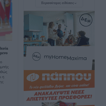
Περισσότερες ειδήσεις
Πρωτάθλημα Καλαθοσφαίρισης
Δικηγορικών Συλλόγων Ελλάδας και
Κύπρου: Η Ρόδος φιλοξένησε με
επιτυχία την 17η διοργάνωση
Αθλητικά
•
πριν 50 λεπτά
Φοιτητική στέγη: «Φωτιά» τα ενοίκια
σε Αθήνα και Θεσσαλονίκη – Έως 800
θεσία
ευρώ στο Ρέθυμνο
όμενο
Ειδήσεις
•
πριν 1 ώρα
το
αμπής
Η Τουρκία σε νέο «κρεσέντο»
Καθώς
προκλήσεων στο Αιγαίο με 18
ι η
παραβάσεις και παραβιάσεις
ης
Ειδήσεις
•
πριν 1 ώρα
Θερινές εκπτώσεις 2026 έως τις 31
Αυγούστου – Τι πρέπει να προσέξουν οι