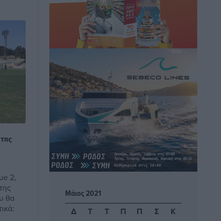
καταναλωτές
Ειδήσεις
•
πριν 1 ώρα
ΑΔΜΗΕ: Ολοκληρώνεται η ηλεκτρική
διασύνδεση των Κυκλάδων, τα οφέλη
Ειδήσεις
•
πριν 1 ώρα
Πόσοι Ευρωπαίοι «αντέχουν» διακοπές
στο εξωτερικό – Τι ισχύει για Έλληνες
Ειδήσεις
•
πριν 2 ώρες
 της
Βούλγαροι τουρίστες: Λιγότερες
διανυκτερεύσεις στην Ελλάδα, αλλά
18% υψηλότερη δαπάνη ανά
ue 2,
της
διανυκτέρευση
Μάιος 2021
υ θα
Ειδήσεις
•
πριν 2 ώρες
ικά:
Δ
Τ
Τ
Π
Π
Σ
Κ