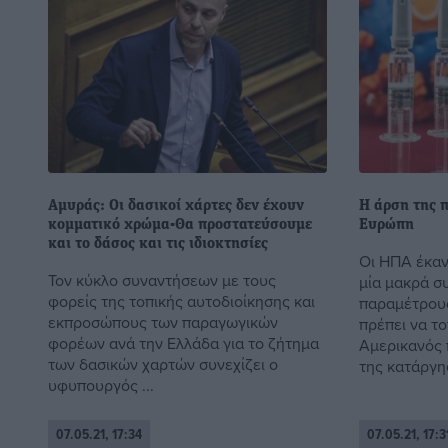
Αμυράς: Οι δασικοί χάρτες δεν έχουν
Η άρση της π
κομματικό χρώμα-Θα προστατεύσουμε
Ευρώπη
και το δάσος και τις ιδιοκτησίες
Οι ΗΠΑ έκαν
Τον κύκλο συναντήσεων με τους
μία μακρά σ
φορείς της τοπικής αυτοδιοίκησης και
παραμέτρους
εκπροσώπους των παραγωγικών
πρέπει να τ
φορέων ανά την Ελλάδα για το ζήτημα
Αμερικανός 
των δασικών χαρτών συνεχίζει ο
της κατάργησ
υφυπουργός ...
07.05.21, 17:34
07.05.21, 17:3