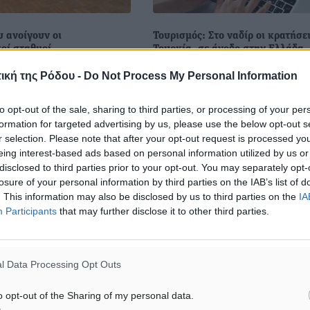
υ ανοίγουν οι
Τουρισμός: Στο ναδίρ οι κρατήσε
οί σταθμοί
Τουρκία, σε άνοδο στην Ελλάδα
υ θα ανοίξουν οι
Σε ρεπορτάζ στην εφημερίδα
ική της Ρόδου -
Do Not Process My Personal Information
οί σταθμοί, μια εβδομάδα
«Σοζτζού» σχολιάζεται πως η Τ
ιγμα των υπόλοιπων
είναι αντιμέτωπη με μια σημαντ
to opt-out of the sale, sharing to third parties, or processing of your per
θμίδων. Όπως είπε η Βάνα
μείωση των τουριστικών κρατή
formation for targeted advertising by us, please use the below opt-out s
λου, η απόφαση αυτή
από το Ηνωμένο Βασίλειο και τη
r selection. Please note that after your opt-out request is processed y
ην ...
Γερμανία, τις ...
eing interest-based ads based on personal information utilized by us or
disclosed to third parties prior to your opt-out. You may separately opt-
1
07.05.21, 18:19
losure of your personal information by third parties on the IAB’s list of
. This information may also be disclosed by us to third parties on the
IA
Participants
that may further disclose it to other third parties.
l Data Processing Opt Outs
o opt-out of the Sharing of my personal data.